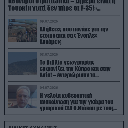
αδύναμοι στρατιωτικά – Σήμερα είναι η
Τουρκία γιατί δεν πήρε τα F-35!»
(βίντεο)
09.07.2026
Αλήθειες που πονάνε για την
ετοιμότητα στις Ένοπλες
Δυνάμεις
08.07.2026
Το βιβλίο γεωγραφίας
εμφανίζει την Κύπρο και στην
Ασία! – Αναγνώρισαν τα
κατεχόμενα; (φωτο)
04.07.2026
Η γελοία κυβερνητική
ανακοίνωση για την γκάφα του
γραφικού ΣΕΑ Θ.Ντόκου με τους
Ρώσους φαρσέρ
ΕΙΔΙΚΕΣ ΔΥΝΑΜΕΙΣ