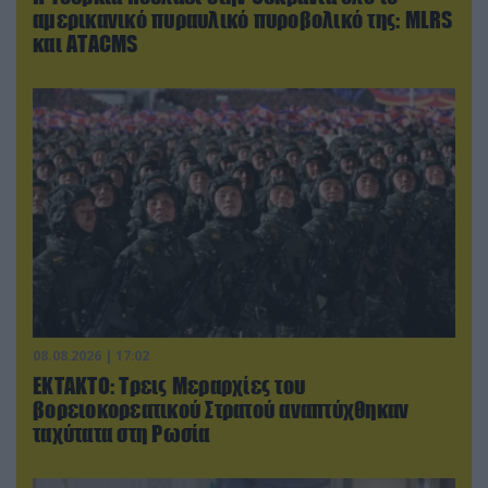
αμερικανικό πυραυλικό πυροβολικό της: MLRS
και ΑΤΑCMS
08.08.2026 | 17:02
ΕΚΤΑΚΤΟ: Τρεις Μεραρχίες του
βορειοκορεατικού Στρατού αναπτύχθηκαν
ταχύτατα στη Ρωσία