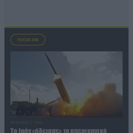
FOCUS ON
09.08.2026 | 14:02
Το Ιράν «άδειασε» το αμερικανικό