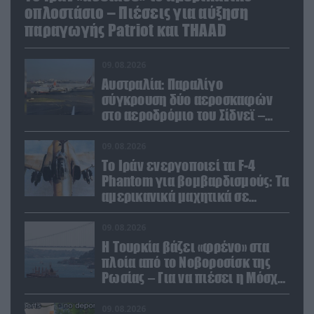
οπλοστάσιο – Πιέσεις για αύξηση
παραγωγής Patriot και THAAD
09.08.2026
Αυστραλία: Παραλίγο
σύγκρουση δύο αεροσκαφών
στο αεροδρόμιο του Σίδνεϊ –
Ένας τραυματίας (βίντεο)
09.08.2026
Το Ιράν ενεργοποιεί τα F-4
Phantom για βομβαρδισμούς: Τα
αμερικανικά μαχητικά σε
ετοιμότητα να χτυπήσουν
Αμερικανούς
09.08.2026
Η Τουρκία βάζει «φρένο» στα
πλοία από το Νοβοροσίσκ της
Ρωσίας – Για να πιέσει η Μόσχα
το Ιράν;
09.08.2026