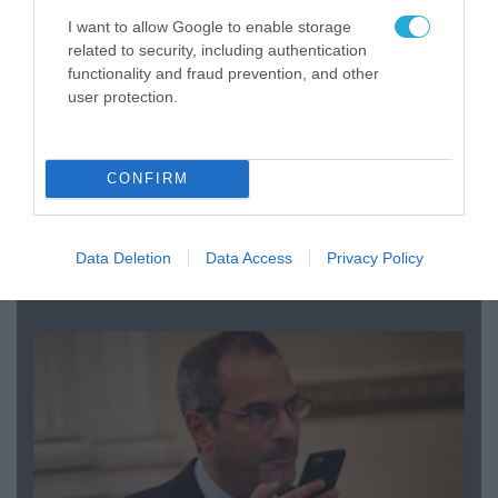
I want to allow Google to enable storage
related to security, including authentication
functionality and fraud prevention, and other
user protection.
CONFIRM
08.08.2026 | 09:02
«Η απόλυτη τραγωδία»: Η «αιχμηρή» ανάρτηση
Data Deletion
Data Access
Privacy Policy
του Αρκά για τα τατουάζ (φωτο)