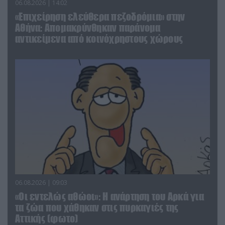
06.08.2026 | 14:02
«Επιχείρηση ελεύθερα πεζοδρόμια» στην
Αθήνα: Απομακρύνθηκαν παράνομα
αντικείμενα από κοινόχρηστους χώρους
06.08.2026 | 09:03
«Οι εντελώς αθώοι»: Η ανάρτηση του Αρκά για
τα ζώα που χάθηκαν στις πυρκαγιές της
Αττικής (φωτο)