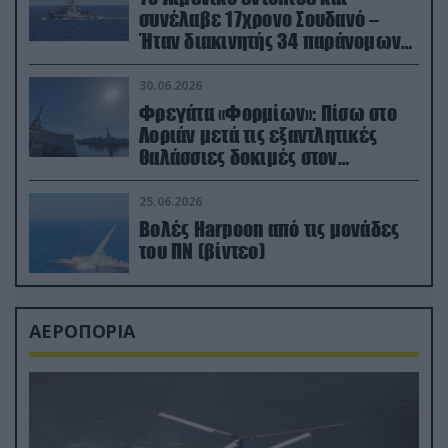
συνέλαβε 17χρονο Σουδανό –
Ήταν διακινητής 34 παράνομων
μεταναστών
30.06.2026
Φρεγάτα «Φορμίων»: Πίσω στο
Λοριάν μετά τις εξαντλητικές
θαλάσσιες δοκιμές στον
απαιτητικό Βισκαϊκό
25.06.2026
Βολές Harpoon από τις μονάδες
του ΠΝ (βίντεο)
ΑΕΡΟΠΟΡΙΑ