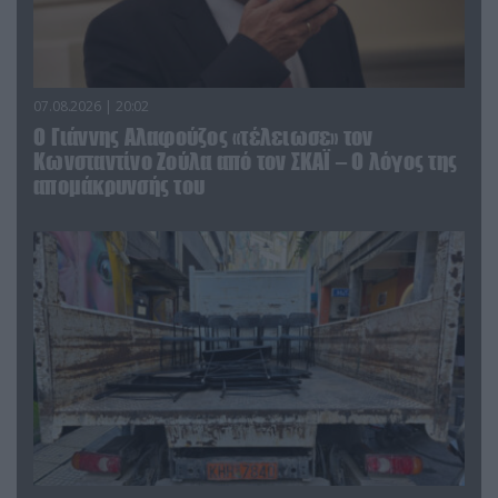
07.08.2026 | 20:02
Ο Γιάννης Αλαφούζος «τέλειωσε» τον
Κωνσταντίνο Ζούλα από τον ΣΚΑΪ – Ο λόγος της
απομάκρυνσής του