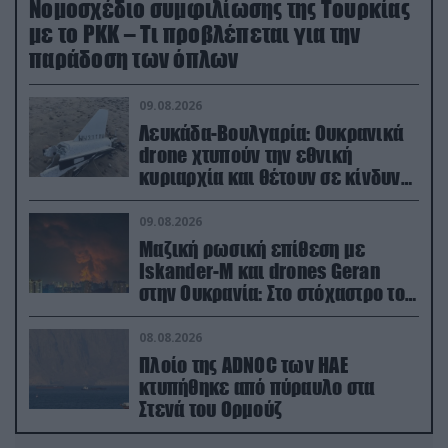
Νομοσχέδιο συμφιλίωσης της Τουρκίας
με το ΡΚΚ – Τι προβλέπεται για την
παράδοση των όπλων
09.08.2026
Λευκάδα-Βουλγαρία: Ουκρανικά
drone χτυπούν την εθνική
κυριαρχία και θέτουν σε κίνδυνο
οικονομίες χωρών του ΝΑΤΟ
09.08.2026
Μαζική ρωσική επίθεση με
Iskander-M και drones Geran
στην Ουκρανία: Στο στόχαστρο το
εργοστάσιο των Flamingo
08.08.2026
Πλοίο της ADNOC των ΗΑΕ
κτυπήθηκε από πύραυλο στα
Στενά του Ορμούζ