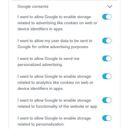
Google consents
I want to allow Google to enable storage
related to advertising like cookies on web or
device identifiers in apps.
I want to allow my user data to be sent to
Google for online advertising purposes.
I want to allow Google to send me
personalized advertising.
09.08.2026 | 13:02
Το Ιράν «παγώνει» τις ΗΠΑ για άνοιγμα των
I want to allow Google to enable storage
Στενών του Ορμούζ: «Δίνετε άμεσα 300
related to analytics like cookies on web or
δισ.δολάρια και διόδια» (upd)
device identifiers in apps.
I want to allow Google to enable storage
related to functionality of the website or app.
ΠΟΛΙΤΙΚΗ
I want to allow Google to enable storage
related to personalization.