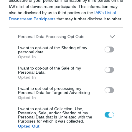
disclosure of your personal information by third parties on the
από τον χάρτη» σημείο διέλευσης των
IAB’s list of downstream participants. This information may
ουκρανικών δυνάμεων στην Ζαπορίζια
also be disclosed by us to third parties on the
IAB’s List of
Downstream Participants
that may further disclose it to other
third parties.
Please note that this website/app uses one or more Google
Personal Data Processing Opt Outs
services and may gather and store information including but
not limited to your visit or usage behaviour. You may click to
I want to opt-out of the Sharing of my
personal data.
grant or deny consent to Google and its third-party tags to
Opted In
use your data for below specified purposes in below Google
consent section.
I want to opt-out of the Sale of my
Personal Data.
Opted In
I want to opt-out of processing my
Personal Data for Targeted Advertising.
08.08.2026 | 17:02
Opted In
Σε «αναμμένα κάρβουνα» η Τουρκία:
I want to opt-out of Collection, Use,
Περιορίζει την κίνηση πλοίων από την Μαύρη
Retention, Sale, and/or Sharing of my
Θάλασσα
Personal Data that Is Unrelated with the
Purposes for which it was collected.
Opted Out