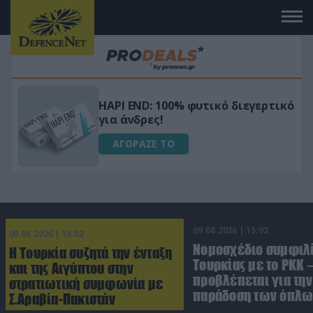
Μεταμόρφωσε τον κήπο σου με το
ικό
Ultra Box Μίνι Αλυσοπρίονο με
μπαταρία λιθίου
ΑΓΟΡΑΣΕ ΤΟ
09.08.2026 | 15:02
09.08.2026 | 15:02
Νομοσχέδιο συμφιλ
Η Τουρκία συζητά την ένταξη
Τουρκίας με το ΡΚΚ –
και της Αιγύπτου στην
προβλέπεται για την
στρατιωτική συμφωνία με
παράδοση των όπλω
Σ.Αραβία-Πακιστάν