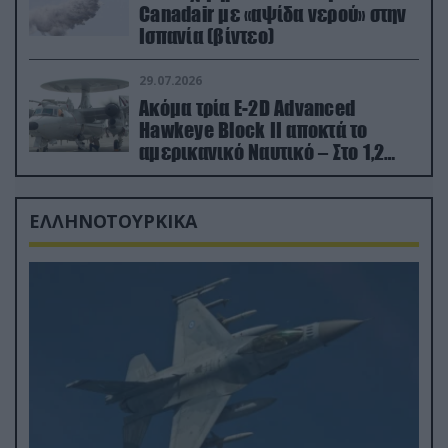
Canadair με «αψίδα νερού» στην
Ισπανία (βίντεο)
29.07.2026
Ακόμα τρία E-2D Advanced
Hawkeye Block II αποκτά το
αμερικανικό Ναυτικό – Στο 1,2
δισ.δολάρια το κόστος
ΕΛΛΗΝΟΤΟΥΡΚΙΚΑ