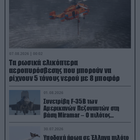
07.08.2026 | 00:02
Τα ρωσικά ελικόπτερα
αεροπυρόσβεσης που μπορούν να
ρίχνουν 5 τόνους νερού με 8 μποφόρ
01.08.2026
Συνετρίβη F-35B των
Αμερικανών Πεζοναυτών στη
βάση Miramar – Ο πιλότος
εκτινάχθηκε εγκαίρως
30.07.2026
Υποδοχή ήρωα σε Έλληνα πιλότο