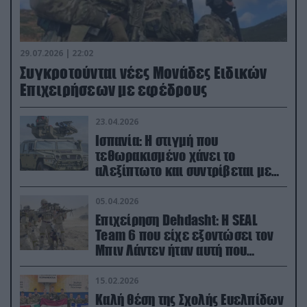
29.07.2026 | 22:02
Συγκροτούνται νέες Μονάδες Ειδικών
Επιχειρήσεων με εφέδρους
23.04.2026
Ισπανία: Η στιγμή που
τεθωρακισμένο χάνει το
αλεξίπτωτο και συντρίβεται με
ορμή στο έδαφος (βίντεο)
05.04.2026
Επιχείρηση Dehdasht: Η SEAL
Team 6 που είχε εξοντώσει τον
Μπιν Λάντεν ήταν αυτή που
διέσωσε τον πιλότο του F-15
15.02.2026
Καλή θέση της Σχολής Ευελπίδων