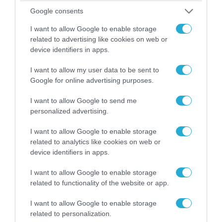
Google consents
08.08.2026 | 09:02
«Η απόλυτη τραγωδία»: Η «αιχμηρή» ανάρτηση
I want to allow Google to enable storage
του Αρκά για τα τατουάζ (φωτο)
related to advertising like cookies on web or
device identifiers in apps.
I want to allow my user data to be sent to
Google for online advertising purposes.
I want to allow Google to send me
personalized advertising.
I want to allow Google to enable storage
related to analytics like cookies on web or
device identifiers in apps.
I want to allow Google to enable storage
07.08.2026 | 20:02
related to functionality of the website or app.
Ο Γιάννης Αλαφούζος «τέλειωσε» τον
Κωνσταντίνο Ζούλα από τον ΣΚΑΪ – Ο λόγος της
I want to allow Google to enable storage
απομάκρυνσής του
related to personalization.