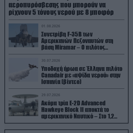
αεροπυρόσβεσης που μπορούν να
ρίχνουν 5 τόνους νερού με 8 μποφόρ
01.08.2026
Συνετρίβη F-35B των
Αμερικανών Πεζοναυτών στη
βάση Miramar – Ο πιλότος
εκτινάχθηκε εγκαίρως
30.07.2026
Υποδοχή ήρωα σε Έλληνα πιλότο
Canadair με «αψίδα νερού» στην
Ισπανία (βίντεο)
29.07.2026
Ακόμα τρία E-2D Advanced
Hawkeye Block II αποκτά το
αμερικανικό Ναυτικό – Στο 1,2
δισ.δολάρια το κόστος