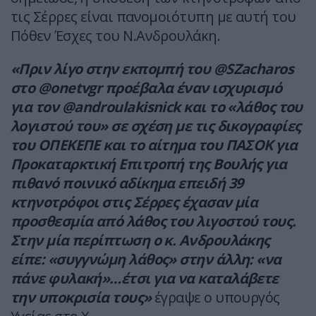
τις Σέρρες είναι πανομοιότυπη με αυτή του
Πόθεν Έσχες του Ν.Ανδρουλάκη.
«Πριν λίγο στην εκπομπή του @SZacharos
στο @onetvgr προέβαλα έναν ισχυρισμό
για τον @androulakisnick και το «λάθος του
λογιστού του» σε σχέση με τις δικογραφίες
του ΟΠΕΚΕΠΕ και το αίτημα του ΠΑΣΟΚ για
Προκαταρκτική Επιτροπή της Βουλής για
πιθανό ποινικό αδίκημα επειδή 39
κτηνοτρόφοι στις Σέρρες έχασαν μία
προσθεσμία από λάθος του λιγοστού τους.
Στην μία περίπτωση ο κ. Ανδρουλάκης
είπε: «συγγνώμη λάθος» στην άλλη: «να
πάνε φυλακή»…έτσι για να καταλάβετε
την υποκρισία τους»
έγραψε ο υπουργός