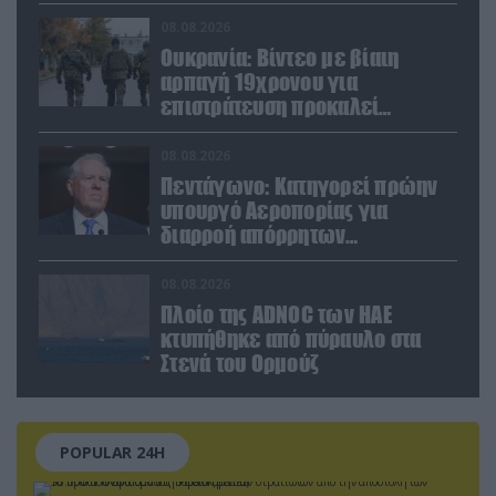
08.08.2026
Ουκρανία: Βίντεο με βίαιη
αρπαγή 19χρονου για
επιστράτευση προκαλεί
αντιδράσεις
08.08.2026
Πεντάγωνο: Κατηγορεί πρώην
υπουργό Αεροπορίας για
διαρροή απόρρητων
πληροφοριών
08.08.2026
Πλοίο της ADNOC των ΗΑΕ
κτυπήθηκε από πύραυλο στα
Στενά του Ορμούζ
POPULAR 24H