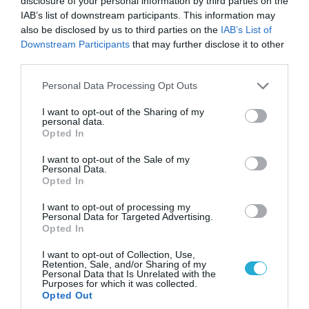
disclosure of your personal information by third parties on the
IAB’s list of downstream participants. This information may
also be disclosed by us to third parties on the
IAB’s List of
08.08.2026 | 12:02
Downstream Participants
that may further disclose it to other
Ιράν: Δημοσίευσε φωτογραφίες
third parties.
αμερικανικών και ισραηλινών αεροσκαφών &
drones που καταρρίφθηκαν
Please note that this website/app uses one or more Google
Personal Data Processing Opt Outs
services and may gather and store information including but
not limited to your visit or usage behaviour. You may click to
I want to opt-out of the Sharing of my
personal data.
grant or deny consent to Google and its third-party tags to
Opted In
ΠΟΛΙΤΙΚΗ
use your data for below specified purposes in below Google
consent section.
I want to opt-out of the Sale of my
Personal Data.
Opted In
I want to opt-out of processing my
Personal Data for Targeted Advertising.
Opted In
I want to opt-out of Collection, Use,
Retention, Sale, and/or Sharing of my
Personal Data that Is Unrelated with the
Purposes for which it was collected.
Opted Out