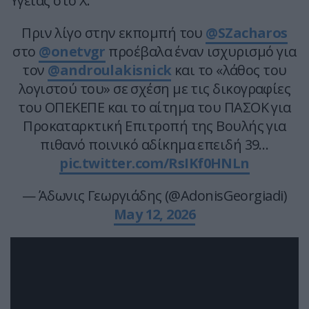
Υγείας στο X.
Πριν λίγο στην εκπομπή του
@SZacharos
στο
@onetvgr
προέβαλα έναν ισχυρισμό για
τον
@androulakisnick
και το «λάθος του
λογιστού του» σε σχέση με τις δικογραφίες
του ΟΠΕΚΕΠΕ και το αίτημα του ΠΑΣΟΚ για
Προκαταρκτική Επιτροπή της Βουλής για
πιθανό ποινικό αδίκημα επειδή 39…
pic.twitter.com/RsIKf0HNLn
— Άδωνις Γεωργιάδης (@AdonisGeorgiadi)
May 12, 2026