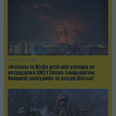
08.08.2026 | 14:02
«Φώτισε» το Κίεβο μετά από χτύπημα με
υπερηχητικό 3M22 Zircon: Σοκαρισμένος
Ουκρανός κατέγραψε τη στιγμή (βίντεο)