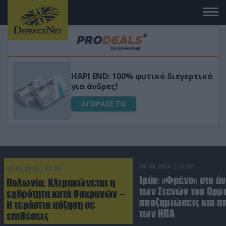
Μεταμόρφωσε τον κήπο σου με το
ικό
Ultra Box Μίνι Αλυσοπρίονο με
μπαταρία λιθίου
ΑΓΟΡΑΣΕ ΤΟ
08.08.2026 | 22:02
08.08.2026 | 22:02
Ιράν: «Φρένο» στο ά
Πολωνία: Κλιμακώνεται η
των Στενών του Ορμο
εχθρότητα κατά Ουκρανών –
αποζημιώσεις και 
Η τεράστια αύξηση σε
των ΗΠΑ
επιθέσεις