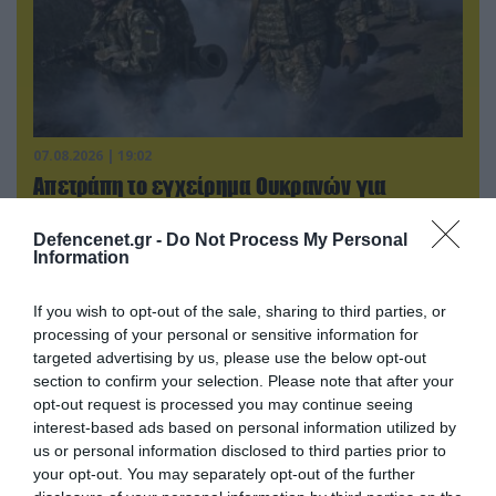
07.08.2026 | 19:02
Απετράπη το εγχείρημα Ουκρανών για
αντεπίθεση στο Κολομίγτσι: Δείτε το πριν & το
μετά της προσπάθειάς τους (βίντεο)
Defencenet.gr -
Do Not Process My Personal
Information
If you wish to opt-out of the sale, sharing to third parties, or
processing of your personal or sensitive information for
targeted advertising by us, please use the below opt-out
section to confirm your selection. Please note that after your
opt-out request is processed you may continue seeing
interest-based ads based on personal information utilized by
us or personal information disclosed to third parties prior to
your opt-out. You may separately opt-out of the further