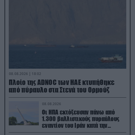
08.08.2026 | 18:02
Πλοίο της ADNOC των ΗΑΕ κτυπήθηκε
από πύραυλο στα Στενά του Ορμούζ
08.08.2026
Οι ΗΠΑ εκτόξευσαν πάνω από
1.300 βαλλιστικούς πυραύλους
εναντίον του Ιράν κατά την
διάρκεια του πολέμου