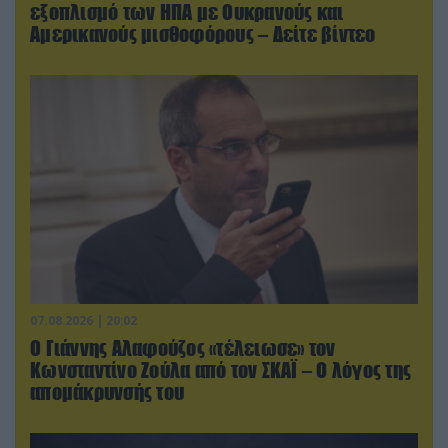
εξοπλισμό των ΗΠΑ με Ουκρανούς και
Αμερικανούς μισθοφόρους – Δείτε βίντεο
07.08.2026 | 20:02
Ο Γιάννης Αλαφούζος «τέλειωσε» τον
Κωνσταντίνο Ζούλα από τον ΣΚΑΪ – Ο λόγος της
απομάκρυνσής του