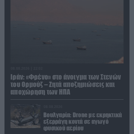
08.08.2026 | 22:02
Ιράν: «Φρένο» στο άνοιγμα των Στενών
του Ορμούζ – Ζητά αποζημιώσεις και
αποχώρηση των ΗΠΑ
08.08.2026
Βουλγαρία: Drone με εκρηκτικά
εξερράγη κοντά σε αγωγό
φυσικού αερίου