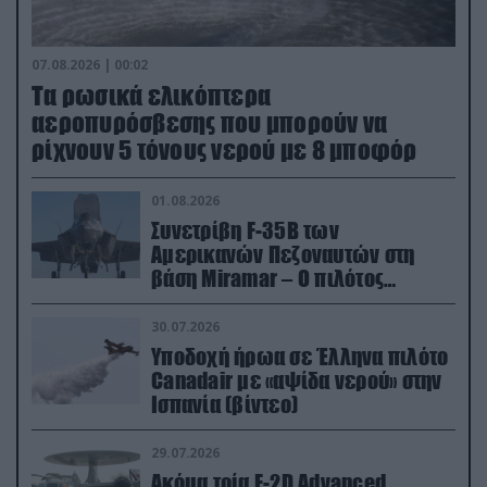
07.08.2026 | 00:02
Τα ρωσικά ελικόπτερα
αεροπυρόσβεσης που μπορούν να
ρίχνουν 5 τόνους νερού με 8 μποφόρ
01.08.2026
Συνετρίβη F-35B των
Αμερικανών Πεζοναυτών στη
βάση Miramar – Ο πιλότος
εκτινάχθηκε εγκαίρως
30.07.2026
Υποδοχή ήρωα σε Έλληνα πιλότο
Canadair με «αψίδα νερού» στην
Ισπανία (βίντεο)
29.07.2026
Ακόμα τρία E-2D Advanced