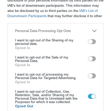
disclosure of your personal information by third parties on the
αμερικανικών και ισραηλινών αεροσκαφών &
IAB’s list of downstream participants. This information may
drones που καταρρίφθηκαν
also be disclosed by us to third parties on the
IAB’s List of
Downstream Participants
that may further disclose it to other
third parties.
Please note that this website/app uses one or more Google
Personal Data Processing Opt Outs
services and may gather and store information including but
not limited to your visit or usage behaviour. You may click to
I want to opt-out of the Sharing of my
personal data.
grant or deny consent to Google and its third-party tags to
Opted In
use your data for below specified purposes in below Google
consent section.
I want to opt-out of the Sale of my
Personal Data.
Opted In
I want to opt-out of processing my
Personal Data for Targeted Advertising.
09.08.2026 | 13:02
Opted In
Το Ιράν «παγώνει» τις ΗΠΑ για άνοιγμα των
I want to opt-out of Collection, Use,
Στενών του Ορμούζ: «Δίνετε άμεσα 300
Retention, Sale, and/or Sharing of my
δισ.δολάρια και διόδια» (upd)
Personal Data that Is Unrelated with the
Purposes for which it was collected.
Opted Out