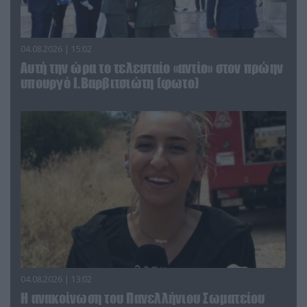
04.08.2026 | 15:02
Αυτή την ώρα το τελευταίο «αντίο» στον πρώην
υπουργό Ι.Βαρβιτσιώτη (φωτο)
04.08.2026 | 13:02
Η ανακοίνωση του Πανελλήνιου Σωματείου