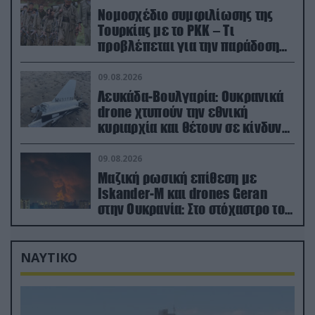
Νομοσχέδιο συμφιλίωσης της
Τουρκίας με το ΡΚΚ – Τι
προβλέπεται για την παράδοση
των όπλων
09.08.2026
Λευκάδα-Βουλγαρία: Ουκρανικά
drone χτυπούν την εθνική
κυριαρχία και θέτουν σε κίνδυνο
οικονομίες χωρών του ΝΑΤΟ
09.08.2026
Μαζική ρωσική επίθεση με
Iskander-M και drones Geran
στην Ουκρανία: Στο στόχαστρο το
εργοστάσιο των Flamingo
ΝΑΥΤΙΚΟ