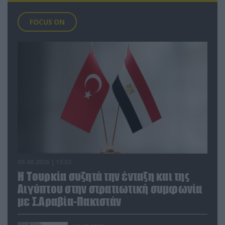
FOCUS ON
09.08.2026 | 15:02
Η Τουρκία συζητά την ένταξη και της
Αιγύπτου στην στρατιωτική συμφωνία
με Σ.Αραβία-Πακιστάν