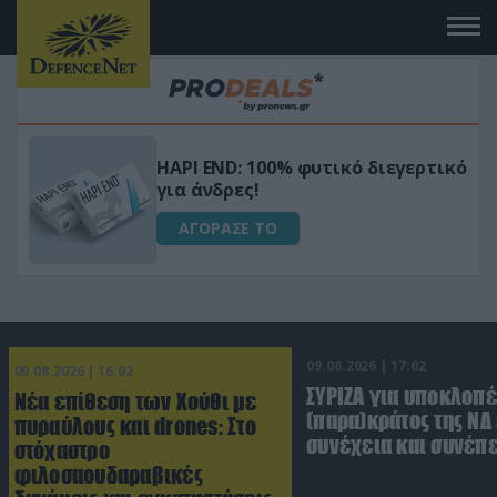
Μεταμόρφωσε τον κήπο σου με το
ικό
Ultra Box Μίνι Αλυσοπρίονο με
μπαταρία λιθίου
ΑΓΟΡΑΣΕ ΤΟ
09.08.2026 | 17:02
09.08.2026 | 16:02
ΣΥΡΙΖΑ για υποκλοπέ
Νέα επίθεση των Χούθι με
(παρα)κράτος της ΝΔ
πυραύλους και drones: Στο
συνέχεια και συνέπε
στόχαστρο
φιλοσαουδαραβικές