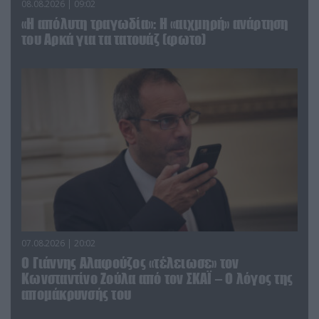
08.08.2026 | 09:02
«Η απόλυτη τραγωδία»: Η «αιχμηρή» ανάρτηση
του Αρκά για τα τατουάζ (φωτο)
07.08.2026 | 20:02
Ο Γιάννης Αλαφούζος «τέλειωσε» τον
Κωνσταντίνο Ζούλα από τον ΣΚΑΪ – Ο λόγος της
απομάκρυνσής του