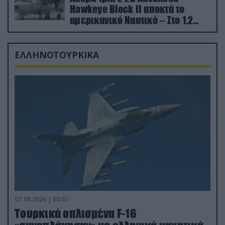
Hawkeye Block II αποκτά το
αμερικανικό Ναυτικό – Στο 1,2
δισ.δολάρια το κόστος
ΕΛΛΗΝΟΤΟΥΡΚΙΚΑ
07.08.2026 | 00:02
Τουρκικά οπλισμένα F-16