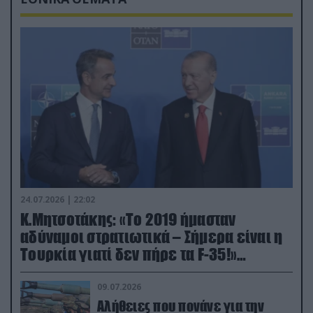
24.07.2026 | 22:02
Κ.Μητσοτάκης: «Το 2019 ήμασταν
αδύναμοι στρατιωτικά – Σήμερα είναι η
Τουρκία γιατί δεν πήρε τα F-35!»
(βίντεο)
09.07.2026
Αλήθειες που πονάνε για την