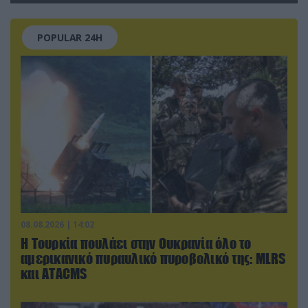
POPULAR 24H
08.08.2026 | 14:02
Η Τουρκία πουλάει στην Ουκρανία όλο το
αμερικανικό πυραυλικό πυροβολικό της: MLRS
και ΑΤΑCMS