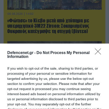
08.08.2026 | 14:02
«Φώτισε» το Κίεβο μετά από χτύπημα με
υπερηχητικό 3M22 Zircon: Σοκαρισμένος
Ουκρανός κατέγραψε τη στιγμή (βίντεο)
Defencenet.gr -
Do Not Process My Personal
Information
If you wish to opt-out of the sale, sharing to third parties, or
processing of your personal or sensitive information for
targeted advertising by us, please use the below opt-out
section to confirm your selection. Please note that after your
opt-out request is processed you may continue seeing
interest-based ads based on personal information utilized by
us or personal information disclosed to third parties prior to
08.08.2026 | 12:02
your opt-out. You may separately opt-out of the further
Ιράν: Δημοσίευσε φωτογραφίες