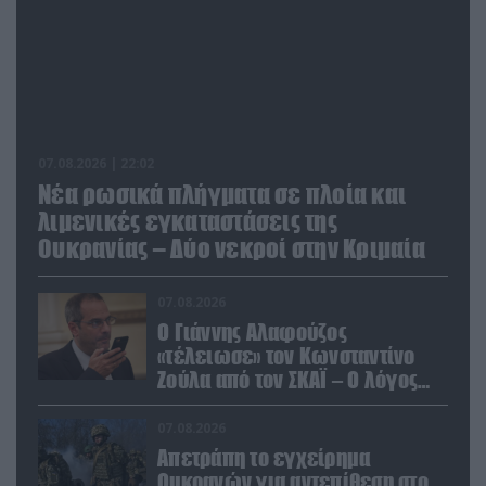
07.08.2026 | 22:02
Νέα ρωσικά πλήγματα σε πλοία και
λιμενικές εγκαταστάσεις της
Ουκρανίας – Δύο νεκροί στην Κριμαία
07.08.2026
Ο Γιάννης Αλαφούζος
«τέλειωσε» τον Κωνσταντίνο
Ζούλα από τον ΣΚΑΪ – Ο λόγος
της απομάκρυνσής του
07.08.2026
Απετράπη το εγχείρημα
Ουκρανών για αντεπίθεση στο