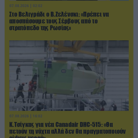
07.08.2026 | 02:02
Στο Βελιγράδι ο Β.Ζελένσκι: «Πρέπει να
αποσπάσουμε τους Σέρβους από το
στρατόπεδο της Ρωσίας»
07.08.2026 | 16:02
Κ.Τσίγκας για νέα Canadair DHC-515: «Θα
πετούν τη νύχτα αλλά δεν θα πραγματοποιούν
ρίψεις νερού»