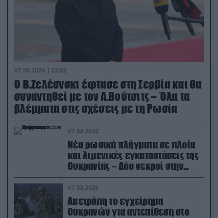
07.08.2026 | 22:02
Ο Β.Ζελέσνσκι έφτασε στη Σερβία και θα
συναντηθεί με τον Α.Βούτσιτς – Όλα τα
βλέμματα στις σχέσεις με τη Ρωσία
07.08.2026
Νέα ρωσικά πλήγματα σε πλοία
και λιμενικές εγκαταστάσεις της
Ουκρανίας – Δύο νεκροί στην
Κριμαία
07.08.2026
Απετράπη το εγχείρημα
Ουκρανών για αντεπίθεση στο