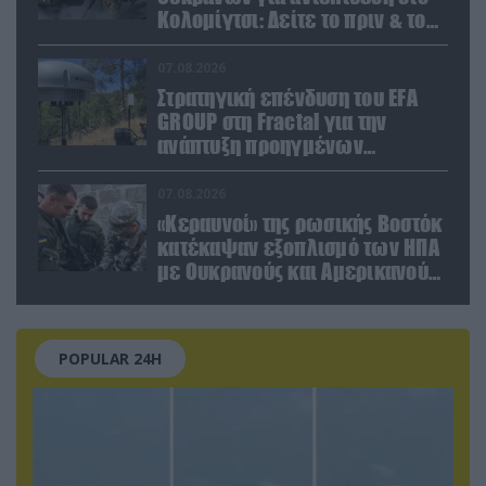
Κολομίγτσι: Δείτε το πριν & το
μετά της προσπάθειάς τους
(βίντεο)
07.08.2026
Στρατηγική επένδυση του EFA
GROUP στη Fractal για την
ανάπτυξη προηγμένων
αμυντικών τεχνολογιών σε
Ελλάδα και Κύπρο
07.08.2026
«Κεραυνοί» της ρωσικής Βοστόκ
κατέκαψαν εξοπλισμό των ΗΠΑ
με Ουκρανούς και Αμερικανούς
μισθοφόρους – Δείτε βίντεο
POPULAR 24H