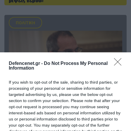
ΠΟΛΙΤΙΚΗ
Defencenet.gr -
Do Not Process My Personal
Information
If you wish to opt-out of the sale, sharing to third parties, or
processing of your personal or sensitive information for
targeted advertising by us, please use the below opt-out
section to confirm your selection. Please note that after your
07.08.2026 | 20:02
opt-out request is processed you may continue seeing
Ο Γιάννης Αλαφούζος «τέλειωσε» τον
interest-based ads based on personal information utilized by
Κωνσταντίνο Ζούλα από τον ΣΚΑΪ – Ο λόγος της
us or personal information disclosed to third parties prior to
απομάκρυνσής του
your opt-out. You may separately opt-out of the further