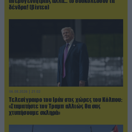
ανεμογεννήτριας αλλά… το δυσκολεύουν τα
δένδρα! (βίντεο)
06.08.2026 | 21:02
Τελεσίγραφο του Ιράν στις χώρες του Κόλπου:
«Σταματήστε τον Τραμπ αλλιώς θα σας
χτυπήσουμε σκληρά»