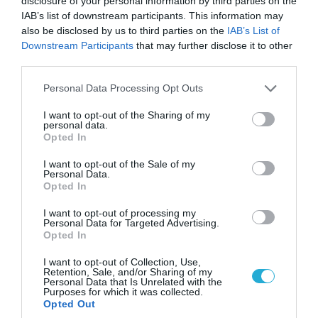
disclosure of your personal information by third parties on the
IAB’s list of downstream participants. This information may
also be disclosed by us to third parties on the
IAB’s List of
Downstream Participants
that may further disclose it to other
third parties.
Please note that this website/app uses one or more Google
Personal Data Processing Opt Outs
services and may gather and store information including but
not limited to your visit or usage behaviour. You may click to
I want to opt-out of the Sharing of my
personal data.
grant or deny consent to Google and its third-party tags to
Opted In
use your data for below specified purposes in below Google
consent section.
I want to opt-out of the Sale of my
Personal Data.
06.08.2026 | 14:02
Opted In
«Επιχείρηση ελεύθερα πεζοδρόμια» στην
I want to opt-out of processing my
Αθήνα: Απομακρύνθηκαν παράνομα
Personal Data for Targeted Advertising.
αντικείμενα από κοινόχρηστους χώρους
Opted In
I want to opt-out of Collection, Use,
Retention, Sale, and/or Sharing of my
Personal Data that Is Unrelated with the
Purposes for which it was collected.
Opted Out