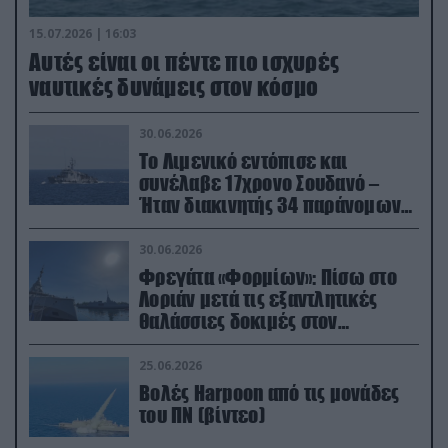
15.07.2026 | 16:03
Aυτές είναι οι πέντε πιο ισχυρές
ναυτικές δυνάμεις στον κόσμο
30.06.2026
Το Λιμενικό εντόπισε και
συνέλαβε 17χρονο Σουδανό –
Ήταν διακινητής 34 παράνομων
μεταναστών
30.06.2026
Φρεγάτα «Φορμίων»: Πίσω στο
Λοριάν μετά τις εξαντλητικές
θαλάσσιες δοκιμές στον
απαιτητικό Βισκαϊκό
25.06.2026
Βολές Harpoon από τις μονάδες
του ΠΝ (βίντεο)