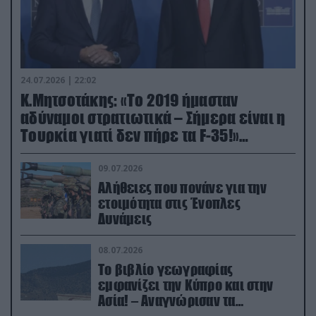
24.07.2026 | 22:02
Κ.Μητσοτάκης: «Το 2019 ήμασταν
αδύναμοι στρατιωτικά – Σήμερα είναι η
Τουρκία γιατί δεν πήρε τα F-35!»
(βίντεο)
09.07.2026
Αλήθειες που πονάνε για την
ετοιμότητα στις Ένοπλες
Δυνάμεις
08.07.2026
Το βιβλίο γεωγραφίας
εμφανίζει την Κύπρο και στην
Ασία! – Αναγνώρισαν τα
κατεχόμενα; (φωτο)