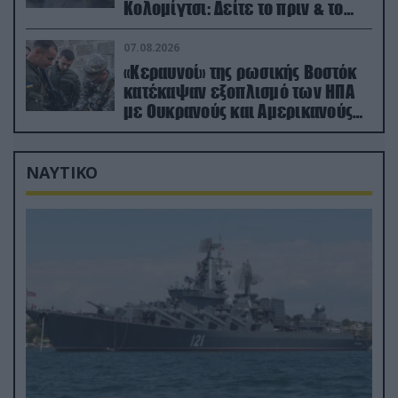
Κολομίγτσι: Δείτε το πριν & το
μετά της προσπάθειάς τους
(βίντεο)
07.08.2026
«Κεραυνοί» της ρωσικής Βοστόκ
κατέκαψαν εξοπλισμό των ΗΠΑ
με Ουκρανούς και Αμερικανούς
μισθοφόρους – Δείτε βίντεο
ΝΑΥΤΙΚΟ