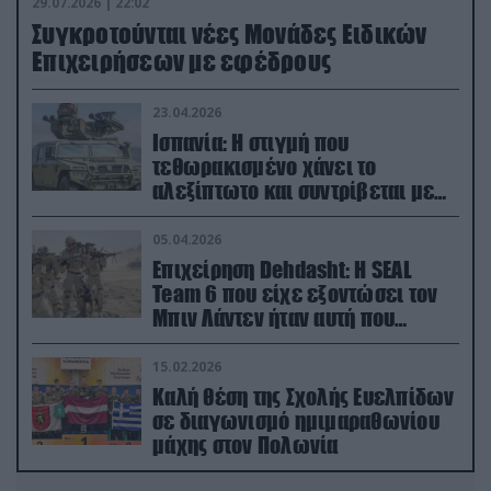
29.07.2026 | 22:02
Συγκροτούνται νέες Μονάδες Ειδικών
Επιχειρήσεων με εφέδρους
23.04.2026
Ισπανία: Η στιγμή που
τεθωρακισμένο χάνει το
αλεξίπτωτο και συντρίβεται με
ορμή στο έδαφος (βίντεο)
05.04.2026
Επιχείρηση Dehdasht: Η SEAL
Team 6 που είχε εξοντώσει τον
Μπιν Λάντεν ήταν αυτή που
διέσωσε τον πιλότο του F-15
15.02.2026
Καλή θέση της Σχολής Ευελπίδων
σε διαγωνισμό ημιμαραθωνίου
μάχης στον Πολωνία