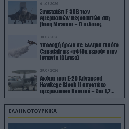
01.08.2026
Συνετρίβη F-35B των
Αμερικανών Πεζοναυτών στη
βάση Miramar – Ο πιλότος
εκτινάχθηκε εγκαίρως
30.07.2026
Υποδοχή ήρωα σε Έλληνα πιλότο
Canadair με «αψίδα νερού» στην
Ισπανία (βίντεο)
29.07.2026
Ακόμα τρία E-2D Advanced
Hawkeye Block II αποκτά το
αμερικανικό Ναυτικό – Στο 1,2
δισ.δολάρια το κόστος
ΕΛΛΗΝΟΤΟΥΡΚΙΚΑ