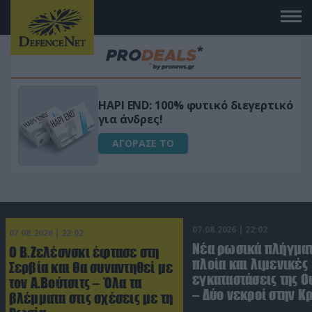
Μεταμόρφωσε τον κήπο σου με το
τικό
Ultra Box Μίνι Αλυσοπρίονο με
μπαταρία λιθίου
ΑΓΟΡΑΣΕ ΤΟ
07.08.2026 | 22:02
07.08.2026 | 22:02
Νέα ρωσικά πλήγματ
Ο Β.Ζελέσνσκι έφτασε στη
πλοία και λιμενικές
Σερβία και θα συναντηθεί με
εγκαταστάσεις της Ο
τον Α.Βούτσιτς – Όλα τα
– Δύο νεκροί στην Κ
βλέμματα στις σχέσεις με τη