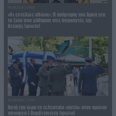
06.08.2026 | 09:03
«Οι εντελώς αθώοι»: Η ανάρτηση του Αρκά για
τα ζώα που χάθηκαν στις πυρκαγιές της
Αττικής (φωτο)
04.08.2026 | 15:02
Αυτή την ώρα το τελευταίο «αντίο» στον πρώην
υπουργό Ι.Βαρβιτσιώτη (φωτο)