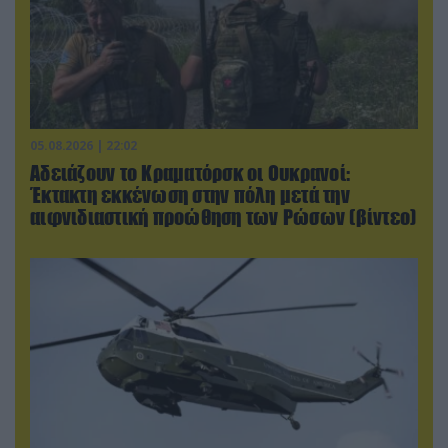
05.08.2026 | 22:02
Αδειάζουν το Κραματόρσκ οι Ουκρανοί:
Έκτακτη εκκένωση στην πόλη μετά την
αιφνιδιαστική προώθηση των Ρώσων (βίντεο)