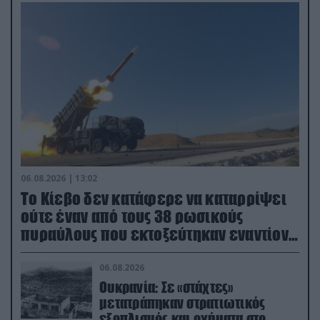
06.08.2026 | 13:02
Το Κίεβο δεν κατάφερε να καταρρίψει
ούτε έναν από τους 38 ρωσικούς
πυραύλους που εκτοξεύτηκαν εναντίον
του
06.08.2026
Ουκρανία: Σε «στάχτες»
μετατράπηκαν στρατιωτικός
εξοπλισμός και οχήματα στο