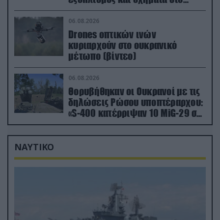
Κίεβο μετά από ρωσικά
πλήγματα (βίντεο)
06.08.2026
Drones οπτικών ινών
κυριαρχούν στο ουκρανικό
μέτωπο (βίντεο)
06.08.2026
Θορυβήθηκαν οι Ουκρανοί με τις
δηλώσεις Ρώσου υποπτέραρχου:
«S-400 κατέρριψαν 10 MiG-29 σε
μόλις μια μέρα!»
ΝΑΥΤΙΚΟ