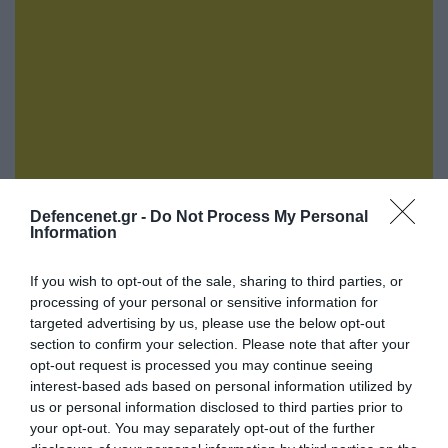
05.08.2026 | 08:02
Defencenet.gr -
Do Not Process My Personal
Information
Μαζικό κτύπημα της Ρωσίας στο Κίεβο με
Iskander-Μ, S-400 & Zircon: Πάνω από 30
If you wish to opt-out of the sale, sharing to third parties, or
πύραυλοι εκτοξεύθηκαν σε 30 λεπτά!
processing of your personal or sensitive information for
targeted advertising by us, please use the below opt-out
section to confirm your selection. Please note that after your
opt-out request is processed you may continue seeing
interest-based ads based on personal information utilized by
us or personal information disclosed to third parties prior to
your opt-out. You may separately opt-out of the further