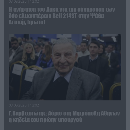
03.08.2026 | 12:02
Η ανάρτηση του Αρκά για την σύγκρουση των
δύο ελικοπτέρων Bell 214ST στην Ψάθα
Αττικής (φωτο)
03.08.2026 | 12:02
Γ.Βαρβιτσιώτης: Aύριο στη Μητρόπολη Αθηνών
η κηδεία του πρώην υπουργού