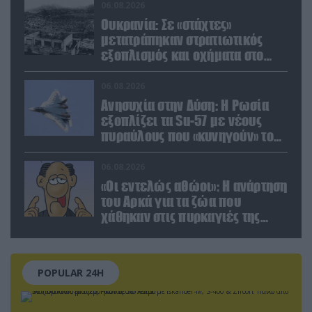
χρυσού
06.08.2026
Ουκρανία: Σε «στάχτες»
μετατράπηκαν στρατιωτικός
εξοπλισμός και οχήματα στο
Κίεβο μετά από ρωσικά
πλήγματα (βίντεο)
06.08.2026
Ανησυχία στην Δύση: H Ρωσία
εξοπλίζει τα Su-57 με νέους
πυραύλους που «κυνηγούν» τον
στόχο μέσα από παρεμβολές!
06.08.2026
«Οι εντελώς αθώοι»: Η ανάρτηση
του Αρκά για τα ζώα που
χάθηκαν στις πυρκαγιές της
Αττικής (φωτο)
POPULAR 24H