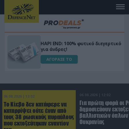
Μεταμόρφωσε τον κήπο σου με το
ικό
Ultra Box Μίνι Αλυσοπρίονο με
μπαταρία λιθίου
ΑΓΟΡΑΣΕ ΤΟ
06.08.2026 | 12:02
06.08.2026 | 13:02
Για πρώτη φορά οι 
Το Κίεβο δεν κατάφερε να
δημοσιεύουν εκτοξε
καταρρίψει ούτε έναν από
βαλλιστικών όπλων 
τους 38 ρωσικούς πυραύλους
Ουκρανίας
που εκτοξεύτηκαν εναντίον