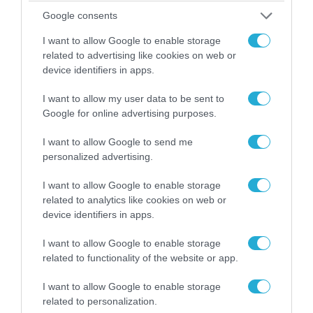
Google consents
05.08.2026 | 20:02
I want to allow Google to enable storage
Αναδιάταξη για τον ρωσικό Στρατό στο
related to advertising like cookies on web or
Ντονμπάς με εντολή Πούτιν: Οι αλλαγές στη
device identifiers in apps.
διοίκηση και πύραυλοι από τη Β.Κορέα
I want to allow my user data to be sent to
Google for online advertising purposes.
I want to allow Google to send me
personalized advertising.
I want to allow Google to enable storage
related to analytics like cookies on web or
device identifiers in apps.
I want to allow Google to enable storage
related to functionality of the website or app.
05.08.2026 | 22:02
I want to allow Google to enable storage
Το Ομάν συμφώνησε ότι τα Στενά του Ορμούζ
related to personalization.
είναι υπό ιρανική κυριαρχία και επιτεύχθηκε