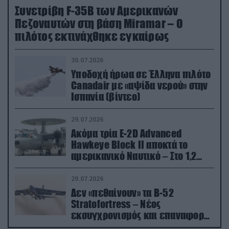
Συνετρίβη F-35B των Αμερικανών
Πεζοναυτών στη βάση Miramar – Ο
πιλότος εκτινάχθηκε εγκαίρως
30.07.2026
Υποδοχή ήρωα σε Έλληνα πιλότο
Canadair με «αψίδα νερού» στην
Ισπανία (βίντεο)
29.07.2026
Ακόμα τρία E-2D Advanced
Hawkeye Block II αποκτά το
αμερικανικό Ναυτικό – Στο 1,2
δισ.δολάρια το κόστος
29.07.2026
Δεν «πεθαίνουν» τα Β-52
Stratofortress – Νέος
εκσυγχρονισμός και επαναφορά
από τα «νεκροταφεία»