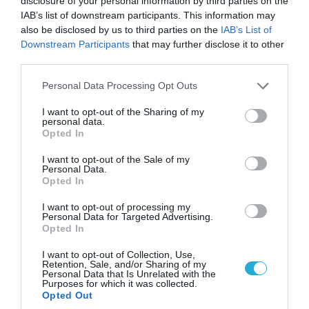
disclosure of your personal information by third parties on the
IAB’s list of downstream participants. This information may
also be disclosed by us to third parties on the
IAB’s List of
Downstream Participants
that may further disclose it to other
third parties.
Please note that this website/app uses one or more Google
Personal Data Processing Opt Outs
06.08.2026 | 00:02
services and may gather and store information including but
Θορυβήθηκαν οι Ουκρανοί με τις δηλώσεις
not limited to your visit or usage behaviour. You may click to
I want to opt-out of the Sharing of my
Ρώσου υποπτέραρχου: «S-400 κατέρριψαν 10
personal data.
grant or deny consent to Google and its third-party tags to
Opted In
MiG-29 σε μόλις μια μέρα!»
use your data for below specified purposes in below Google
consent section.
I want to opt-out of the Sale of my
Personal Data.
Opted In
I want to opt-out of processing my
Personal Data for Targeted Advertising.
Opted In
I want to opt-out of Collection, Use,
Retention, Sale, and/or Sharing of my
Personal Data that Is Unrelated with the
Purposes for which it was collected.
Opted Out