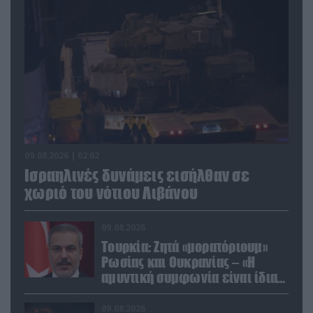
09.08.2026 | 02:02
Ισραηλινές δυνάμεις εισήλθαν σε
χωριό του νότιου Λιβάνου
09.08.2026
Τουρκία: Ζητά «μορατόριουμ»
Ρωσίας και Ουκρανίας – «Η
αμυντική συμφωνία είναι ίδια
με το άρθρο 5 του ΝΑΤΟ» (upd)
09.08.2026