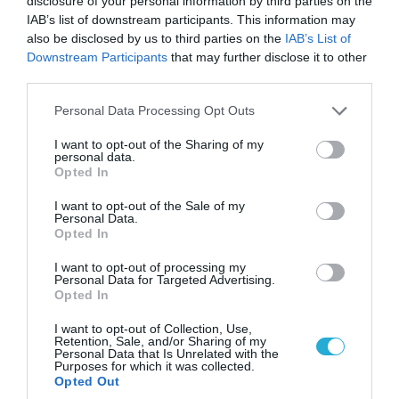
disclosure of your personal information by third parties on the
IAB’s list of downstream participants. This information may
also be disclosed by us to third parties on the
IAB’s List of
Downstream Participants
that may further disclose it to other
third parties.
Please note that this website/app uses one or more Google
Personal Data Processing Opt Outs
services and may gather and store information including but
not limited to your visit or usage behaviour. You may click to
I want to opt-out of the Sharing of my
personal data.
grant or deny consent to Google and its third-party tags to
Opted In
08.08.2026 | 09:02
use your data for below specified purposes in below Google
«Η απόλυτη τραγωδία»: Η «αιχμηρή» ανάρτηση
consent section.
I want to opt-out of the Sale of my
Personal Data.
του Αρκά για τα τατουάζ (φωτο)
Opted In
I want to opt-out of processing my
Personal Data for Targeted Advertising.
Opted In
I want to opt-out of Collection, Use,
Retention, Sale, and/or Sharing of my
Personal Data that Is Unrelated with the
Purposes for which it was collected.
Opted Out