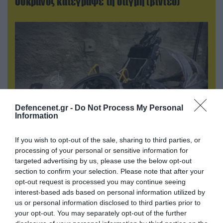
Ουκρανός κατέγραψε τη στιγμή (βίντεο)
Defencenet.gr -
Do Not Process My Personal
Information
If you wish to opt-out of the sale, sharing to third parties, or
08.08.2026 | 12:02
processing of your personal or sensitive information for
Ιράν: Δημοσίευσε φωτογραφίες
targeted advertising by us, please use the below opt-out
αμερικανικών και ισραηλινών αεροσκαφών &
section to confirm your selection. Please note that after your
drones που καταρρίφθηκαν
opt-out request is processed you may continue seeing
interest-based ads based on personal information utilized by
us or personal information disclosed to third parties prior to
your opt-out. You may separately opt-out of the further