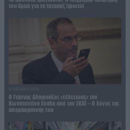
του Αρκά για τα τατουάζ (φωτο)
07.08.2026 | 20:02
Ο Γιάννης Αλαφούζος «τέλειωσε» τον
Κωνσταντίνο Ζούλα από τον ΣΚΑΪ – Ο λόγος της
απομάκρυνσής του