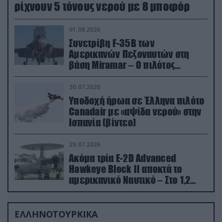
ρίχνουν 5 τόνους νερού με 8 μποφόρ
01.08.2026
Συνετρίβη F-35B των
Αμερικανών Πεζοναυτών στη
βάση Miramar – Ο πιλότος
εκτινάχθηκε εγκαίρως
30.07.2026
Υποδοχή ήρωα σε Έλληνα πιλότο
Canadair με «αψίδα νερού» στην
Ισπανία (βίντεο)
29.07.2026
Ακόμα τρία E-2D Advanced
Hawkeye Block II αποκτά το
αμερικανικό Ναυτικό – Στο 1,2
δισ.δολάρια το κόστος
ΕΛΛΗΝΟΤΟΥΡΚΙΚΑ