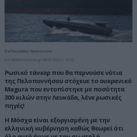
DefenceNet Newsroom
info@defencenet.gr
08.05.2026 | 16:03
Ρωσικό τάνκερ που θα περνούσε νότια
της Πελοποννήσου στόχευε το ουκρανικό
Magura που εντοπίστηκε με ποσότητα
300 κιλών στην Λευκάδα, λένε ρωσικές
πηγές!
Η Μόσχα είναι εξοργισμένη με την
ελληνική κυβέρνηση καθώς θεωρεί ότι
όλο αυτό έγινε με την σιωπηλή