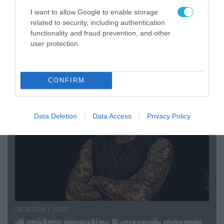
Στο «κόκκινο» το Ντνιπροπετρόφσκ: Οι
I want to allow Google to enable storage
Ουκρανοί μιλούν για σφοδρές ρωσικές
related to security, including authentication
επιθέσεις σε όλη την επικράτεια
functionality and fraud prevention, and other
user protection.
ΠΟΛΙΤΙΚΗ
CONFIRM
Data Deletion
Data Access
Privacy Policy
08.08.2026 | 09:02
«Η απόλυτη τραγωδία»: Η «αιχμηρή» ανάρτηση