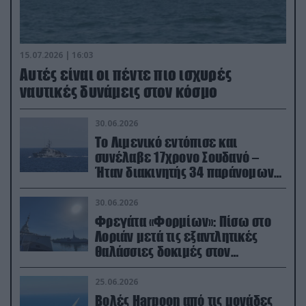
15.07.2026 | 16:03
Aυτές είναι οι πέντε πιο ισχυρές
ναυτικές δυνάμεις στον κόσμο
30.06.2026
Το Λιμενικό εντόπισε και
συνέλαβε 17χρονο Σουδανό –
Ήταν διακινητής 34 παράνομων
μεταναστών
30.06.2026
Φρεγάτα «Φορμίων»: Πίσω στο
Λοριάν μετά τις εξαντλητικές
θαλάσσιες δοκιμές στον
απαιτητικό Βισκαϊκό
25.06.2026
Βολές Harpoon από τις μονάδες