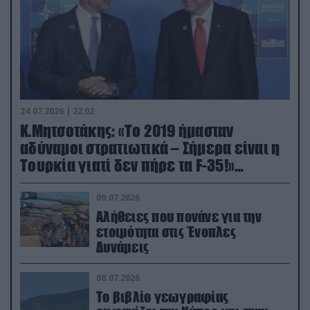
24.07.2026 | 22:02
Κ.Μητσοτάκης: «Το 2019 ήμασταν
αδύναμοι στρατιωτικά – Σήμερα είναι η
Τουρκία γιατί δεν πήρε τα F-35!»
(βίντεο)
09.07.2026
Αλήθειες που πονάνε για την
ετοιμότητα στις Ένοπλες
Δυνάμεις
08.07.2026
Το βιβλίο γεωγραφίας