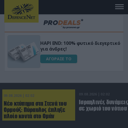
Μεταμόρφωσε τον κήπο σου με το
ικό
Ultra Box Μίνι Αλυσοπρίονο με
μπαταρία λιθίου
ΑΓΟΡΑΣΕ ΤΟ
09.08.2026 | 02:02
09.08.2026 | 02:02
Ισραηλινές δυνάμεις
Νέο κτύπημα στα Στενά του
σε χωριό του νότιου
Ορμούζ: Πύραυλος έπληξε
πλοίο κοντά στο Ομάν