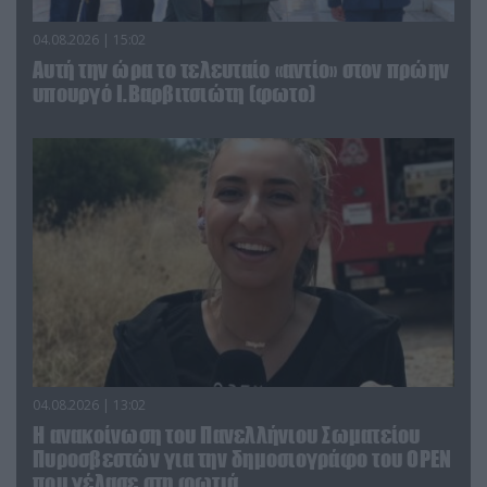
04.08.2026 | 15:02
Αυτή την ώρα το τελευταίο «αντίο» στον πρώην
υπουργό Ι.Βαρβιτσιώτη (φωτο)
04.08.2026 | 13:02
Η ανακοίνωση του Πανελλήνιου Σωματείου
Πυροσβεστών για την δημοσιογράφο του OPEN
που γέλασε στη φωτιά