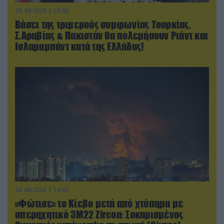
08.08.2026 | 18:02
Βάσει της τριμερούς συμφωνίας Τουρκίας,
Σ.Αραβίας & Πακιστάν θα πολεμήσουν Ριάντ και
Ισλαμαμπάντ κατά της Ελλάδας!
08.08.2026 | 14:02
«Φώτισε» το Κίεβο μετά από χτύπημα με
υπερηχητικό 3M22 Zircon: Σοκαρισμένος