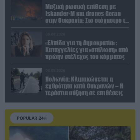
Μαζική ρωσική επίθεση με
Iskander-M και drones Geran
στην Ουκρανία: Στο στόχαστρο το
εργοστάσιο των Flamingo
08.08.2026
«Ελπίδα για τη Δημοκρατία»:
Καταγγελίες για «σπίλωση» από
πρώην στέλεχος του κόμματος
08.08.2026
Πολωνία: Κλιμακώνεται η
εχθρότητα κατά Ουκρανών – Η
τεράστια αύξηση σε επιθέσεις
POPULAR 24H