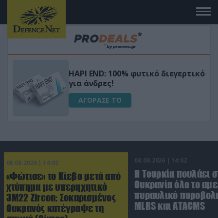
Μεταμόρφωσε τον κήπο σου με το
ικό
Ultra Box Μίνι Αλυσοπρίονο με
μπαταρία λιθίου
ΑΓΟΡΑΣΕ ΤΟ
08.08.2026 | 14:02
08.08.2026 | 14:02
Η Τουρκία πουλάει σ
«Φώτισε» το Κίεβο μετά από
Ουκρανία όλο το αμε
χτύπημα με υπερηχητικό
πυραυλικό πυροβολι
3M22 Zircon: Σοκαρισμένος
MLRS και ΑΤΑCMS
Ουκρανός κατέγραψε τη