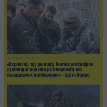
07.08.2026 | 18:02
«Κεραυνοί» της ρωσικής Βοστόκ κατέκαψαν
εξοπλισμό των ΗΠΑ με Ουκρανούς και
Αμερικανούς μισθοφόρους – Δείτε βίντεο