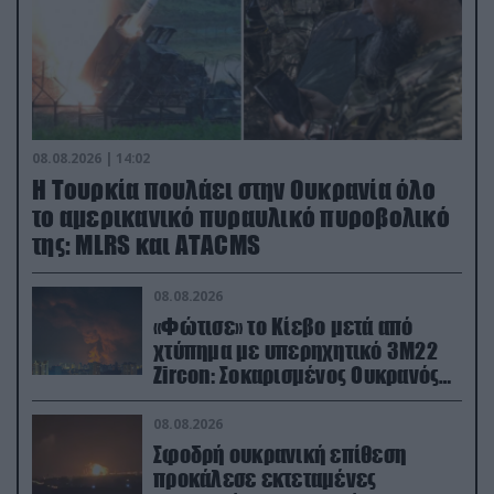
08.08.2026 | 14:02
Η Τουρκία πουλάει στην Ουκρανία όλο
το αμερικανικό πυραυλικό πυροβολικό
της: MLRS και ΑΤΑCMS
08.08.2026
«Φώτισε» το Κίεβο μετά από
χτύπημα με υπερηχητικό 3M22
Zircon: Σοκαρισμένος Ουκρανός
κατέγραψε τη στιγμή (βίντεο)
08.08.2026
Σφοδρή ουκρανική επίθεση
προκάλεσε εκτεταμένες