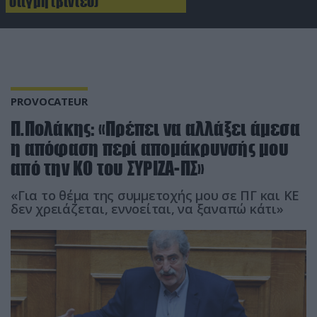
στιγμή (βίντεο)
PROVOCATEUR
Π.Πολάκης: «Πρέπει να αλλάξει άμεσα
η απόφαση περί απομάκρυνσής μου
από την ΚΟ του ΣΥΡΙΖΑ-ΠΣ»
«Για το θέμα της συμμετοχής μου σε ΠΓ και ΚΕ
δεν χρειάζεται, εννοείται, να ξαναπώ κάτι»