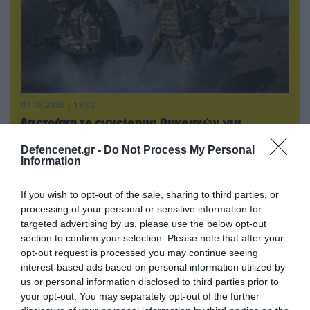
07.08.2026 | 19:02
Απετράπη το εγχείρημα Ουκρανών για
αντεπίθεση στο Κολομίγτσι: Δείτε το πριν & το
Defencenet.gr -
Do Not Process My Personal
μετά της προσπάθειάς τους (βίντεο)
Information
If you wish to opt-out of the sale, sharing to third parties, or
processing of your personal or sensitive information for
targeted advertising by us, please use the below opt-out
section to confirm your selection. Please note that after your
opt-out request is processed you may continue seeing
interest-based ads based on personal information utilized by
us or personal information disclosed to third parties prior to
your opt-out. You may separately opt-out of the further