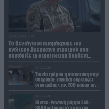
08.08.2026 | 14:02
Το Πεντάγωνο απομάκρυνε τον
ανώτερο Αμερικανό στρατηγό που
συντόνιζε τη στρατιωτική βοήθεια
προς την Ουκρανία
08.08.2026
Ταινία τρόμου η κατάσταση στην
Ουκρανία: Γυναίκα ουρλιάζει
όταν άνδρες της TCC πήραν τον
σύντροφό της (βίντεο)
08.08.2026
Βίντεο: Ρωσική βόμβα FAB-
3000 «εξαφανίζει από τον