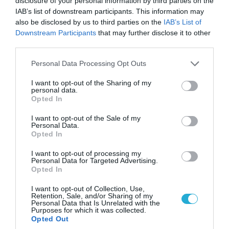
disclosure of your personal information by third parties on the
IAB’s list of downstream participants. This information may
also be disclosed by us to third parties on the
IAB’s List of
07.08.2026 | 23:02
Downstream Participants
that may further disclose it to other
third parties.
«Μούδιασε» η Naftogaz που βλέπει κρύο
χειμώνα στο Κίεβο: Οι Ρώσοι διέλυσαν 7
Please note that this website/app uses one or more Google
Personal Data Processing Opt Outs
εγκαταστάσεις του ουκρανικού κολοσσού!
services and may gather and store information including but
not limited to your visit or usage behaviour. You may click to
I want to opt-out of the Sharing of my
personal data.
grant or deny consent to Google and its third-party tags to
Opted In
use your data for below specified purposes in below Google
consent section.
I want to opt-out of the Sale of my
Personal Data.
Opted In
I want to opt-out of processing my
Personal Data for Targeted Advertising.
Opted In
I want to opt-out of Collection, Use,
Retention, Sale, and/or Sharing of my
Personal Data that Is Unrelated with the
Purposes for which it was collected.
07.08.2026 | 11:02
Opted Out
Κλειστή μέχρι νεωτέρας η παραλία