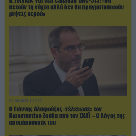
Κ.Τσίγκας για νέα Canadair DHC-515: «Θα
πετούν τη νύχτα αλλά δεν θα πραγματοποιούν
ρίψεις νερού»
07.08.2026 | 20:02
Ο Γιάννης Αλαφούζος «τέλειωσε» τον
Κωνσταντίνο Ζούλα από τον ΣΚΑΪ – Ο λόγος της
απομάκρυνσής του