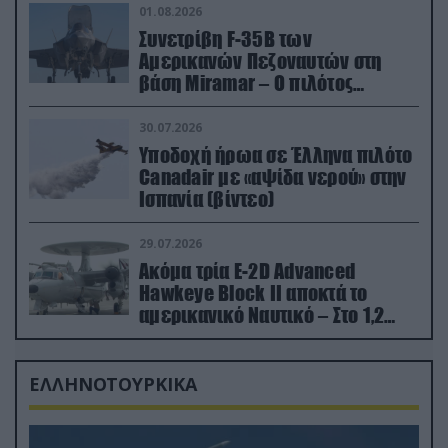
01.08.2026
Συνετρίβη F-35B των
Αμερικανών Πεζοναυτών στη
βάση Miramar – Ο πιλότος
εκτινάχθηκε εγκαίρως
30.07.2026
Υποδοχή ήρωα σε Έλληνα πιλότο
Canadair με «αψίδα νερού» στην
Ισπανία (βίντεο)
29.07.2026
Ακόμα τρία E-2D Advanced
Hawkeye Block II αποκτά το
αμερικανικό Ναυτικό – Στο 1,2
δισ.δολάρια το κόστος
ΕΛΛΗΝΟΤΟΥΡΚΙΚΑ