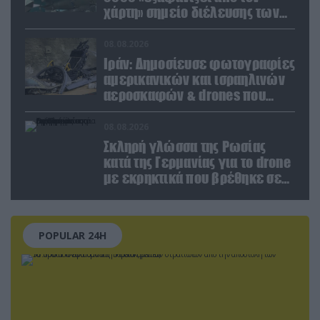
χάρτη» σημείο διέλευσης των
ουκρανικών δυνάμεων στην
Ζαπορίζια
08.08.2026
Ιράν: Δημοσίευσε φωτογραφίες
αμερικανικών και ισραηλινών
αεροσκαφών & drones που
καταρρίφθηκαν
08.08.2026
Σκληρή γλώσσα της Ρωσίας
κατά της Γερμανίας για το drone
με εκρηκτικά που βρέθηκε σε
αεροδρόμιο της Λειψίας
POPULAR 24H