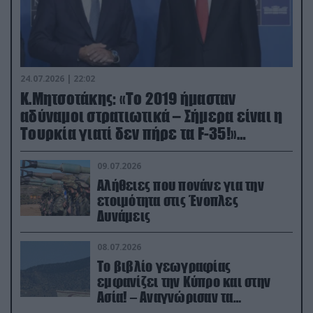
24.07.2026 | 22:02
Κ.Μητσοτάκης: «Το 2019 ήμασταν
αδύναμοι στρατιωτικά – Σήμερα είναι η
Τουρκία γιατί δεν πήρε τα F-35!»
(βίντεο)
09.07.2026
Αλήθειες που πονάνε για την
ετοιμότητα στις Ένοπλες
Δυνάμεις
08.07.2026
Το βιβλίο γεωγραφίας
εμφανίζει την Κύπρο και στην
Ασία! – Αναγνώρισαν τα
κατεχόμενα; (φωτο)