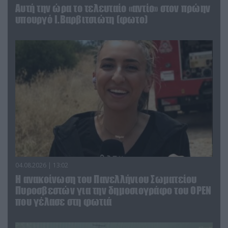
Αυτή την ώρα το τελευταίο «αντίο» στον πρώην
υπουργό Ι.Βαρβιτσιώτη (φωτο)
04.08.2026 | 13:02
Η ανακοίνωση του Πανελλήνιου Σωματείου
Πυροσβεστών για την δημοσιογράφο του OPEN
που γέλασε στη φωτιά