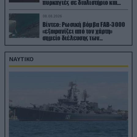
πυρκαγιές σε διυλιστήριο και
υποδομές της ρωσικής Rosneft
(βίντεο)
08.08.2026
Βίντεο: Ρωσική βόμβα FAB-3000
«εξαφανίζει από τον χάρτη»
σημείο διέλευσης των
ουκρανικών δυνάμεων στην
Ζαπορίζια
ΝΑΥΤΙΚΟ