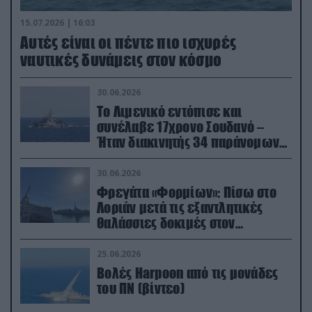
15.07.2026 | 16:03
Aυτές είναι οι πέντε πιο ισχυρές
ναυτικές δυνάμεις στον κόσμο
30.06.2026
Το Λιμενικό εντόπισε και
συνέλαβε 17χρονο Σουδανό –
Ήταν διακινητής 34 παράνομων
μεταναστών
30.06.2026
Φρεγάτα «Φορμίων»: Πίσω στο
Λοριάν μετά τις εξαντλητικές
θαλάσσιες δοκιμές στον
απαιτητικό Βισκαϊκό
25.06.2026
Βολές Harpoon από τις μονάδες
του ΠΝ (βίντεο)