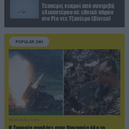
Τέσσερις νεκροί από συντριβή
ελικοπτέρου σε εθνικό πάρκο
στο Ρίο ντε Τζανέιρο (βίντεο)
POPULAR 24H
08.08.2026 | 14:02
Η Τουρκία πουλάει στην Ουκρανία όλο το