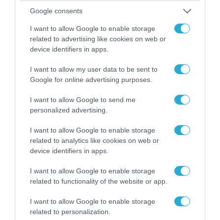
Google consents
08.08.2026 | 09:02
I want to allow Google to enable storage
related to advertising like cookies on web or
«Η απόλυτη τραγωδία»: Η «αιχμηρή» ανάρτηση
device identifiers in apps.
του Αρκά για τα τατουάζ (φωτο)
I want to allow my user data to be sent to
Google for online advertising purposes.
I want to allow Google to send me
personalized advertising.
I want to allow Google to enable storage
related to analytics like cookies on web or
device identifiers in apps.
I want to allow Google to enable storage
related to functionality of the website or app.
08.08.2026 | 12:02
I want to allow Google to enable storage
Ιράν: Δημοσίευσε φωτογραφίες
related to personalization.
αμερικανικών και ισραηλινών αεροσκαφών &