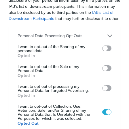
disclosure of your personal information by third parties on the
IAB’s list of downstream participants. This information may
also be disclosed by us to third parties on the
IAB’s List of
Downstream Participants
that may further disclose it to other
third parties.
Please note that this website/app uses one or more Google
Personal Data Processing Opt Outs
services and may gather and store information including but
08.08.2026 | 14:02
not limited to your visit or usage behaviour. You may click to
I want to opt-out of the Sharing of my
«Φώτισε» το Κίεβο μετά από χτύπημα με
personal data.
grant or deny consent to Google and its third-party tags to
υπερηχητικό 3M22 Zircon: Σοκαρισμένος
Opted In
use your data for below specified purposes in below Google
Ουκρανός κατέγραψε τη στιγμή (βίντεο)
consent section.
I want to opt-out of the Sale of my
Personal Data.
Opted In
I want to opt-out of processing my
Personal Data for Targeted Advertising.
Opted In
I want to opt-out of Collection, Use,
Retention, Sale, and/or Sharing of my
Personal Data that Is Unrelated with the
Purposes for which it was collected.
Opted Out