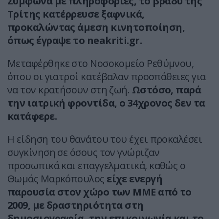
Σύμφωνα με πληροφορίες, το βράδυ της
Τρίτης κατέρρευσε ξαφνικά,
προκαλώντας άμεση κινητοποίηση,
όπως έγραψε το neakriti.gr.
Μεταφέρθηκε στο Νοσοκομείο Ρεθύμνου,
όπου οι γιατροί κατέβαλαν προσπάθειες για
να τον κρατήσουν στη ζωή.
Ωστόσο, παρά
την ιατρική φροντίδα, ο 34χρονος δεν τα
κατάφερε.
Η είδηση του θανάτου του έχει προκαλέσει
συγκίνηση σε όσους τον γνώριζαν
προσωπικά και επαγγελματικά, καθώς ο
Θωμάς Μαρκόπουλος
είχε ενεργή
παρουσία στον χώρο των ΜΜΕ από το
2009, με δραστηριότητα στη
δημοσιογραφία, την επικοινωνία και το