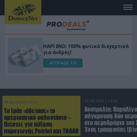
Μεταμόρφωσε τον κήπο σου με το
τικό
Ultra Box Μίνι Αλυσοπρίονο με
μπαταρία λιθίου
ΑΓΟΡΑΣΕ ΤΟ
09.08.2026 | 14:02
09.08.2026 | 14:02
Αυστραλία: Παραλίγ
Το Ιράν «άδειασε» το
σύγκρουση δύο αε
αμερικανικό οπλοστάσιο –
στο αεροδρόμιο του 
Πιέσεις για αύξηση
Ένας τραυματίας (βίν
παραγωγής Patriot και THAAD