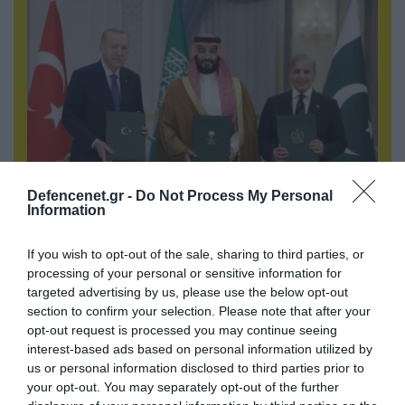
Defencenet.gr -
Do Not Process My Personal
Information
08.08.2026 | 18:02
Βάσει της τριμερούς συμφωνίας Τουρκίας,
If you wish to opt-out of the sale, sharing to third parties, or
Σ.Αραβίας & Πακιστάν θα πολεμήσουν Ριάντ και
processing of your personal or sensitive information for
Ισλαμαμπάντ κατά της Ελλάδας!
targeted advertising by us, please use the below opt-out
section to confirm your selection. Please note that after your
opt-out request is processed you may continue seeing
interest-based ads based on personal information utilized by
us or personal information disclosed to third parties prior to
your opt-out. You may separately opt-out of the further