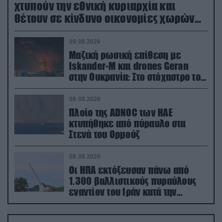
χτυπούν την εθνική κυριαρχία και
θέτουν σε κίνδυνο οικονομίες χωρών
του ΝΑΤΟ
09.08.2026
Μαζική ρωσική επίθεση με
Iskander-M και drones Geran
στην Ουκρανία: Στο στόχαστρο το
εργοστάσιο των Flamingo
08.08.2026
Πλοίο της ADNOC των ΗΑΕ
κτυπήθηκε από πύραυλο στα
Στενά του Ορμούζ
08.08.2026
Οι ΗΠΑ εκτόξευσαν πάνω από
1.300 βαλλιστικούς πυραύλους
εναντίον του Ιράν κατά την
διάρκεια του πολέμου