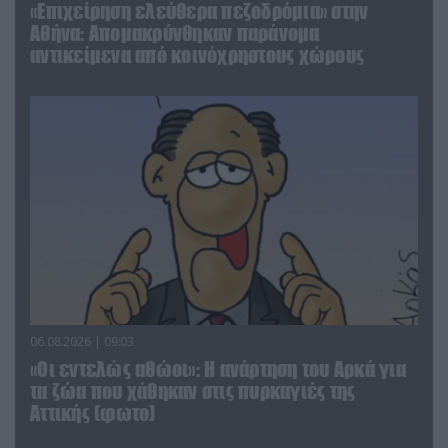
«Επιχείρηση ελεύθερα πεζοδρόμια» στην
Αθήνα: Απομακρύνθηκαν παράνομα
αντικείμενα από κοινόχρηστους χώρους
06.08.2026 | 09:03
«Οι εντελώς αθώοι»: Η ανάρτηση του Αρκά για
τα ζώα που χάθηκαν στις πυρκαγιές της
Αττικής (φωτο)