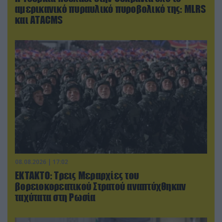
αμερικανικό πυραυλικό πυροβολικό της: MLRS
και ΑΤΑCMS
08.08.2026 | 17:02
ΕΚΤΑΚΤΟ: Τρεις Μεραρχίες του
βορειοκορεατικού Στρατού αναπτύχθηκαν
ταχύτατα στη Ρωσία