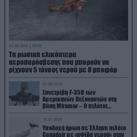
07.08.2026 | 00:02
Τα ρωσικά ελικόπτερα
αεροπυρόσβεσης που μπορούν να
ρίχνουν 5 τόνους νερού με 8 μποφόρ
01.08.2026
Συνετρίβη F-35B των
Αμερικανών Πεζοναυτών στη
βάση Miramar – Ο πιλότος
εκτινάχθηκε εγκαίρως
30.07.2026
Υποδοχή ήρωα σε Έλληνα πιλότο
Canadair με «αψίδα νερού» στην