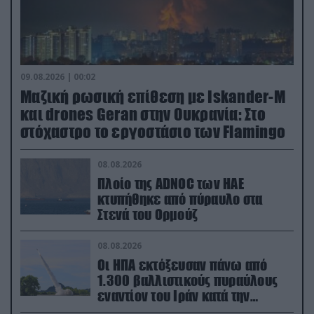
09.08.2026 | 00:02
Μαζική ρωσική επίθεση με Iskander-M
και drones Geran στην Ουκρανία: Στο
στόχαστρο το εργοστάσιο των Flamingo
08.08.2026
Πλοίο της ADNOC των ΗΑΕ
κτυπήθηκε από πύραυλο στα
Στενά του Ορμούζ
08.08.2026
Οι ΗΠΑ εκτόξευσαν πάνω από
1.300 βαλλιστικούς πυραύλους
εναντίον του Ιράν κατά την
διάρκεια του πολέμου