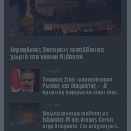
09.08.2026 | 02:02
Ισραηλινές δυνάμεις εισήλθαν σε
χωριό του νότιου Λιβάνου
09.08.2026
Τουρκία: Ζητά «μορατόριουμ»
Ρωσίας και Ουκρανίας – «Η
αμυντική συμφωνία είναι ίδια
με το άρθρο 5 του ΝΑΤΟ» (upd)
09.08.2026
Μαζική ρωσική επίθεση με
Iskander-M και drones Geran
στην Ουκρανία: Στο στόχαστρο το