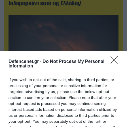
Ισλαμαμπάντ κατά της Ελλάδας!
Defencenet.gr -
Do Not Process My Personal
Information
If you wish to opt-out of the sale, sharing to third parties, or
08.08.2026 | 14:02
processing of your personal or sensitive information for
«Φώτισε» το Κίεβο μετά από χτύπημα με
targeted advertising by us, please use the below opt-out
υπερηχητικό 3M22 Zircon: Σοκαρισμένος
section to confirm your selection. Please note that after your
opt-out request is processed you may continue seeing
Ουκρανός κατέγραψε τη στιγμή (βίντεο)
interest-based ads based on personal information utilized by
us or personal information disclosed to third parties prior to
your opt-out. You may separately opt-out of the further