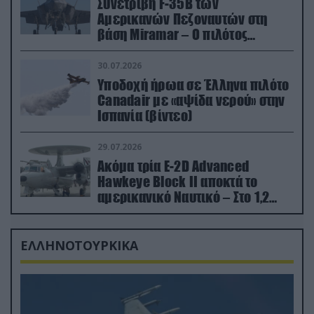
Συνετρίβη F-35B των
Αμερικανών Πεζοναυτών στη
βάση Miramar – Ο πιλότος
εκτινάχθηκε εγκαίρως
30.07.2026
Υποδοχή ήρωα σε Έλληνα πιλότο
Canadair με «αψίδα νερού» στην
Ισπανία (βίντεο)
29.07.2026
Ακόμα τρία E-2D Advanced
Hawkeye Block II αποκτά το
αμερικανικό Ναυτικό – Στο 1,2
δισ.δολάρια το κόστος
ΕΛΛΗΝΟΤΟΥΡΚΙΚΑ