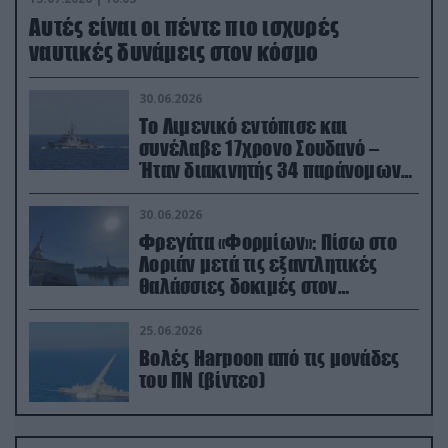
Aυτές είναι οι πέντε πιο ισχυρές
ναυτικές δυνάμεις στον κόσμο
30.06.2026
Το Λιμενικό εντόπισε και
συνέλαβε 17χρονο Σουδανό –
Ήταν διακινητής 34 παράνομων
μεταναστών
30.06.2026
Φρεγάτα «Φορμίων»: Πίσω στο
Λοριάν μετά τις εξαντλητικές
θαλάσσιες δοκιμές στον
απαιτητικό Βισκαϊκό
25.06.2026
Βολές Harpoon από τις μονάδες
του ΠΝ (βίντεο)