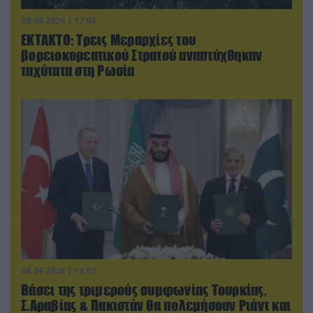
08.08.2026 | 17:02
ΕΚΤΑΚΤΟ: Τρεις Μεραρχίες του
βορειοκορεατικού Στρατού αναπτύχθηκαν
ταχύτατα στη Ρωσία
08.08.2026 | 18:02
Βάσει της τριμερούς συμφωνίας Τουρκίας,
Σ.Αραβίας & Πακιστάν θα πολεμήσουν Ριάντ και