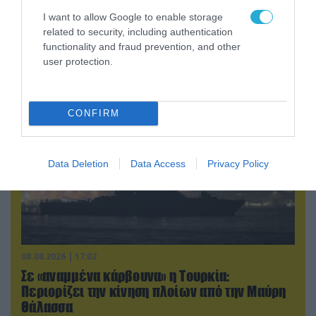
08.08.2026 | 13:02
I want to allow Google to enable storage
Βίντεο: Ρωσική βόμβα FAB-3000 «εξαφανίζει
related to security, including authentication
από τον χάρτη» σημείο διέλευσης των
functionality and fraud prevention, and other
ουκρανικών δυνάμεων στην Ζαπορίζια
user protection.
CONFIRM
Data Deletion
Data Access
Privacy Policy
08.08.2026 | 17:02
Σε «αναμμένα κάρβουνα» η Τουρκία:
Περιορίζει την κίνηση πλοίων από την Μαύρη
Θάλασσα