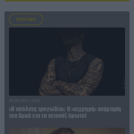
ΠΟΛΙΤΙΚΗ
08.08.2026 | 09:02
«Η απόλυτη τραγωδία»: Η «αιχμηρή» ανάρτηση
του Αρκά για τα τατουάζ (φωτο)