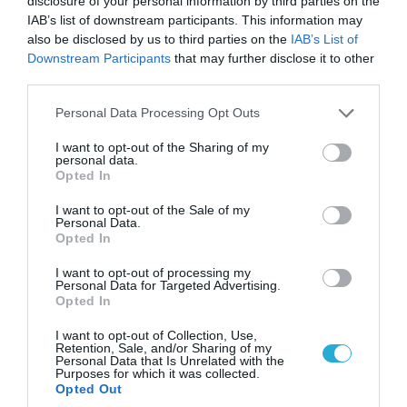
disclosure of your personal information by third parties on the
IAB’s list of downstream participants. This information may
also be disclosed by us to third parties on the
IAB’s List of
Downstream Participants
that may further disclose it to other
third parties.
Please note that this website/app uses one or more Google
Personal Data Processing Opt Outs
services and may gather and store information including but
not limited to your visit or usage behaviour. You may click to
I want to opt-out of the Sharing of my
personal data.
grant or deny consent to Google and its third-party tags to
Opted In
use your data for below specified purposes in below Google
08.08.2026 | 09:02
consent section.
I want to opt-out of the Sale of my
«Η απόλυτη τραγωδία»: Η «αιχμηρή» ανάρτηση
Personal Data.
του Αρκά για τα τατουάζ (φωτο)
Opted In
I want to opt-out of processing my
Personal Data for Targeted Advertising.
Opted In
I want to opt-out of Collection, Use,
Retention, Sale, and/or Sharing of my
Personal Data that Is Unrelated with the
Purposes for which it was collected.
Opted Out