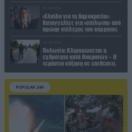
εργοστάσιο των Flamingo
08.08.2026
«Ελπίδα για τη Δημοκρατία»:
Καταγγελίες για «σπίλωση» από
πρώην στέλεχος του κόμματος
08.08.2026
Πολωνία: Κλιμακώνεται η
εχθρότητα κατά Ουκρανών – Η
τεράστια αύξηση σε επιθέσεις
POPULAR 24H