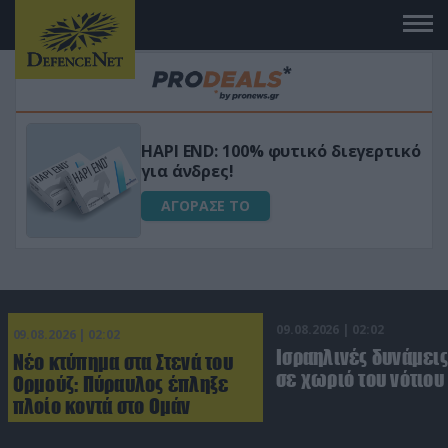
Μεταμόρφωσε τον κήπο σου με το
ικό
Ultra Box Μίνι Αλυσοπρίονο με
μπαταρία λιθίου
ΑΓΟΡΑΣΕ ΤΟ
09.08.2026 | 02:02
09.08.2026 | 02:02
Ισραηλινές δυνάμεις
Νέο κτύπημα στα Στενά του
σε χωριό του νότιου
Ορμούζ: Πύραυλος έπληξε
πλοίο κοντά στο Ομάν