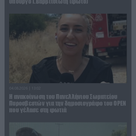
υπουργό Ι.Βαρβιτσιώτη (φωτο)
04.08.2026 | 13:02
Η ανακοίνωση του Πανελλήνιου Σωματείου
Πυροσβεστών για την δημοσιογράφο του OPEN
που γέλασε στη φωτιά