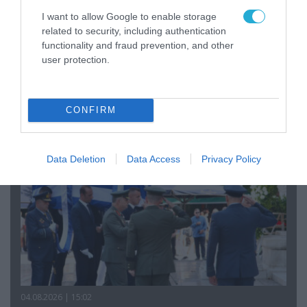
I want to allow Google to enable storage
related to security, including authentication
functionality and fraud prevention, and other
06.08.2026 | 09:03
user protection.
«Οι εντελώς αθώοι»: Η ανάρτηση του Αρκά για
τα ζώα που χάθηκαν στις πυρκαγιές της
Αττικής (φωτο)
CONFIRM
Data Deletion
Data Access
Privacy Policy
04.08.2026 | 15:02