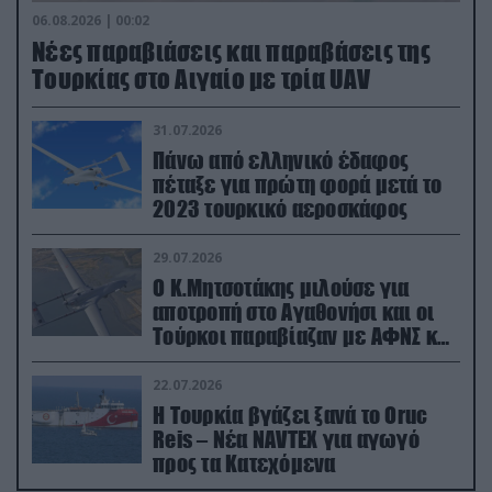
06.08.2026 | 00:02
Νέες παραβιάσεις και παραβάσεις της
Τουρκίας στο Αιγαίο με τρία UAV
31.07.2026
Πάνω από ελληνικό έδαφος
πέταξε για πρώτη φορά μετά το
2023 τουρκικό αεροσκάφος
29.07.2026
Ο Κ.Μητσοτάκης μιλούσε για
αποτροπή στο Αγαθονήσι και οι
Τούρκοι παραβίαζαν με ΑΦΝΣ και
drone
22.07.2026
Η Τουρκία βγάζει ξανά το Oruc
Reis – Νέα NAVTEX για αγωγό
προς τα Κατεχόμενα