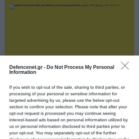
Defencenet.gr -
Do Not Process My Personal
Information
05.08.2026 | 15:02
If you wish to opt-out of the sale, sharing to third parties, or
Ρωσικός πύραυλος με κεφαλή διασποράς
processing of your personal or sensitive information for
κατέστρεψε ολοσχερώς ένα από τα
targeted advertising by us, please use the below opt-out
μεγαλύτερα κέντρα διανομής στο Κίεβο
section to confirm your selection. Please note that after your
(βίντεο)
opt-out request is processed you may continue seeing
interest-based ads based on personal information utilized by
us or personal information disclosed to third parties prior to
your opt-out. You may separately opt-out of the further