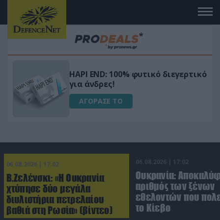
Μεταμόρφωσε τον κήπο σου με το
ικό
Ultra Box Μίνι Αλυσοπρίονο με
μπαταρία λιθίου
ΑΓΟΡΑΣΕ ΤΟ
06.08.2026 | 17:02
06.08.2026 | 17:02
Ουκρανία: Αποκαλύ
Β.Ζελένσκι: «Η Ουκρανία
αριθμός των ξένων
χτύπησε δύο μεγάλα
εθελοντών που πολε
διυλιστήρια πετρελαίου
το Κίεβο
βαθιά στη Ρωσία» (βίντεο)