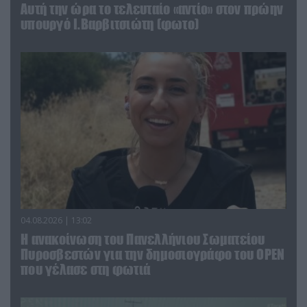
Αυτή την ώρα το τελευταίο «αντίο» στον πρώην
υπουργό Ι.Βαρβιτσιώτη (φωτο)
04.08.2026 | 13:02
Η ανακοίνωση του Πανελλήνιου Σωματείου
Πυροσβεστών για την δημοσιογράφο του OPEN
που γέλασε στη φωτιά