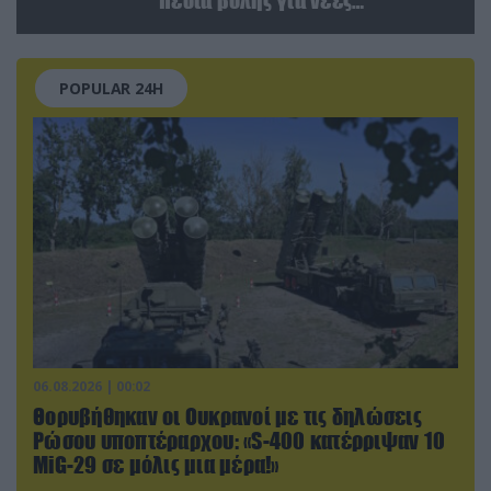
επιχειρήσεις
POPULAR 24H
06.08.2026 | 00:02
Θορυβήθηκαν οι Ουκρανοί με τις δηλώσεις
Ρώσου υποπτέραρχου: «S-400 κατέρριψαν 10
MiG-29 σε μόλις μια μέρα!»