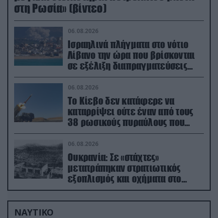
στη Ρωσία» (βίντεο)
06.08.2026
Ισραηλινά πλήγματα στο νότιο
Λίβανο την ώρα που βρίσκονται
σε εξέλιξη διαπραγματεύσεις
στην Ρώμη
06.08.2026
Το Κίεβο δεν κατάφερε να
καταρρίψει ούτε έναν από τους
38 ρωσικούς πυραύλους που
εκτοξεύτηκαν εναντίον του
06.08.2026
Ουκρανία: Σε «στάχτες»
μετατράπηκαν στρατιωτικός
εξοπλισμός και οχήματα στο
Κίεβο μετά από ρωσικά
πλήγματα (βίντεο)
ΝΑΥΤΙΚΟ