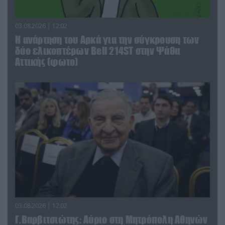
03.08.2026 | 12:02
Η ανάρτηση του Αρκά για την σύγκρουση των
δύο ελικοπτέρων Bell 214ST στην Ψάθα
Αττικής (φωτο)
03.08.2026 | 12:02
Γ.Βαρβιτσιώτης: Aύριο στη Μητρόπολη Αθηνών