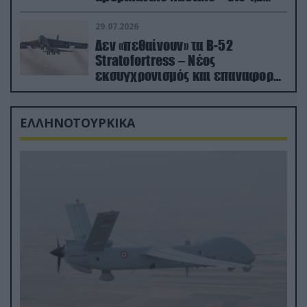
δισ.δολάρια το κόστος
29.07.2026
Δεν «πεθαίνουν» τα Β-52
Stratofortress – Νέος
εκσυγχρονισμός και επαναφορά
από τα «νεκροταφεία»
ΕΛΛΗΝΟΤΟΥΡΚΙΚΑ