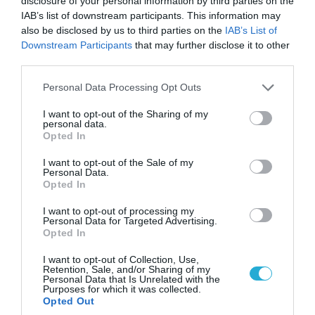
disclosure of your personal information by third parties on the
IAB’s list of downstream participants. This information may
also be disclosed by us to third parties on the
IAB’s List of
Downstream Participants
that may further disclose it to other
third parties.
Please note that this website/app uses one or more Google
Personal Data Processing Opt Outs
services and may gather and store information including but
not limited to your visit or usage behaviour. You may click to
I want to opt-out of the Sharing of my
personal data.
grant or deny consent to Google and its third-party tags to
05.08.2026 | 22:02
Opted In
use your data for below specified purposes in below Google
Αδειάζουν το Κραματόρσκ οι Ουκρανοί:
consent section.
I want to opt-out of the Sale of my
Έκτακτη εκκένωση στην πόλη μετά την
Personal Data.
αιφνιδιαστική προώθηση των Ρώσων (βίντεο)
Opted In
I want to opt-out of processing my
Personal Data for Targeted Advertising.
Opted In
ΠΟΛΙΤΙΚΗ
I want to opt-out of Collection, Use,
Retention, Sale, and/or Sharing of my
Personal Data that Is Unrelated with the
Purposes for which it was collected.
Opted Out