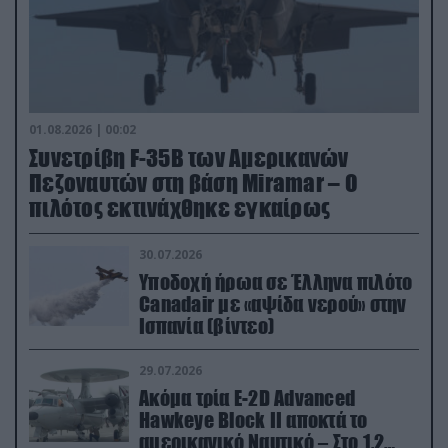
01.08.2026 | 00:02
Συνετρίβη F-35B των Αμερικανών
Πεζοναυτών στη βάση Miramar – Ο
πιλότος εκτινάχθηκε εγκαίρως
30.07.2026
Υποδοχή ήρωα σε Έλληνα πιλότο
Canadair με «αψίδα νερού» στην
Ισπανία (βίντεο)
29.07.2026
Ακόμα τρία E-2D Advanced
Hawkeye Block II αποκτά το
αμερικανικό Ναυτικό – Στο 1,2