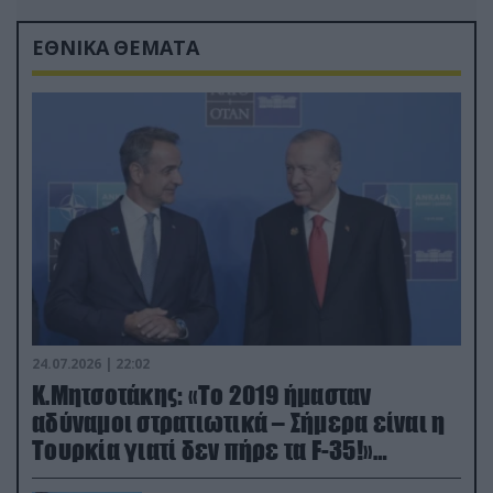
ΕΘΝΙΚΑ ΘΕΜΑΤΑ
24.07.2026 | 22:02
Κ.Μητσοτάκης: «Το 2019 ήμασταν
αδύναμοι στρατιωτικά – Σήμερα είναι η
Τουρκία γιατί δεν πήρε τα F-35!»
(βίντεο)