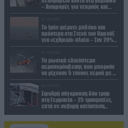
λεωφορείο κοντά στη Δαμασκό
– Αναφορές για νεκρούς και
τραυματίες (βίντεο)
07.08.2026
Το Ιράν φέρνει μπλόκο και
πρόστιμα στα Στενά του Ορμούζ
για «εχθρικά» πλοία – Συν 20%
στα φορτία
07.08.2026
Τα ρωσικά ελικόπτερα
αεροπυρόσβεσης που μπορούν
να ρίχνουν 5 τόνους νερού με 8
μποφόρ
06.08.2026
Σφοδρή σύγκρουση δύο τραμ
στη Γερμανία – 25 τραυματίες,
επτά σε σοβαρή κατάσταση
(βίντεο)