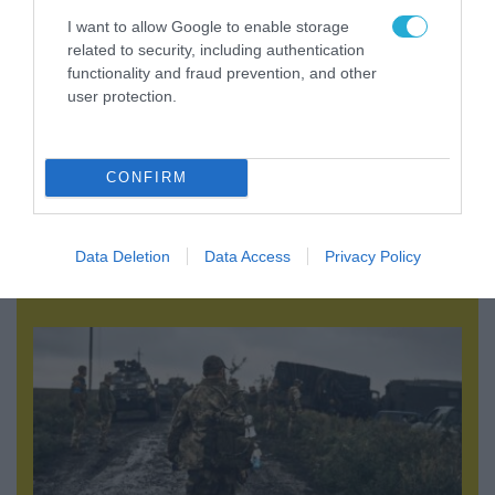
I want to allow Google to enable storage
related to security, including authentication
functionality and fraud prevention, and other
user protection.
CONFIRM
05.08.2026 | 22:02
Αδειάζουν το Κραματόρσκ οι Ουκρανοί:
Έκτακτη εκκένωση στην πόλη μετά την
Data Deletion
Data Access
Privacy Policy
αιφνιδιαστική προώθηση των Ρώσων (βίντεο)