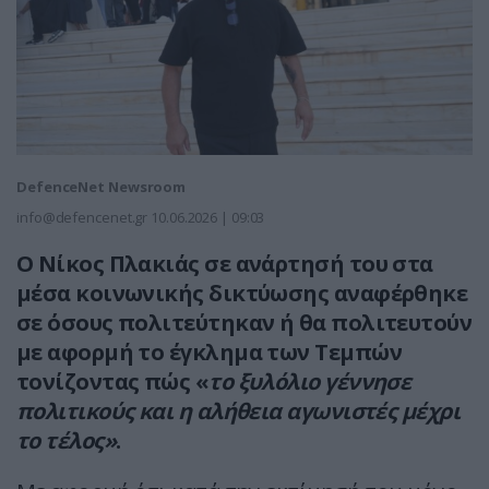
DefenceNet Newsroom
info@defencenet.gr
10.06.2026 | 09:03
Ο Νίκος Πλακιάς σε ανάρτησή του στα
μέσα κοινωνικής δικτύωσης αναφέρθηκε
σε όσους πολιτεύτηκαν ή θα πολιτευτούν
με αφορμή το έγκλημα των Τεμπών
τονίζοντας πώς «
το ξυλόλιο γέννησε
πολιτικούς και η αλήθεια αγωνιστές μέχρι
το τέλος»
.