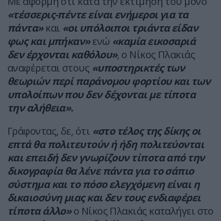
Με αφορμή ότι κατά την εκτίμησή του μόνο
«τέσσερις-πέντε είναι ενήμεροι για τα
πάντα»
και
«οι υπόλοιποι τριάντα είδαν
φως και μπήκαν»
ενώ
«καμία εικοσαριά
δεν έρχονται καθόλου»
, ο Νίκος Πλακιάς
αναφέρεται στους
«υποστηρικτές των
θεωριών περί παράνομου φορτίου και των
υπολοίπων που δεν δέχονται με τίποτα
την αλήθεια».
Γράφοντας, δε, ότι
«στο τέλος της δίκης οι
επτά θα πολιτευτούν ή ήδη πολιτεύονται
και επειδή δεν γνωρίζουν τίποτα από την
δικογραφία θα λένε πάντα για το σάπιο
σύστημα και το πόσο ελεγχόμενη είναι η
δικαιοσύνη μιας και δεν τους ενδιαφέρει
τίποτα άλλο»
ο Νίκος Πλακιάς καταλήγει στο