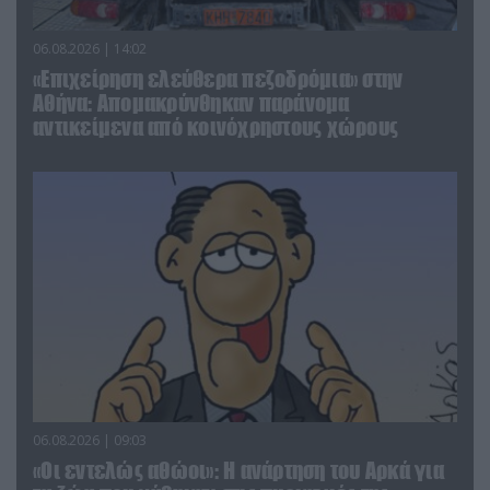
06.08.2026 | 14:02
«Επιχείρηση ελεύθερα πεζοδρόμια» στην
Αθήνα: Απομακρύνθηκαν παράνομα
αντικείμενα από κοινόχρηστους χώρους
06.08.2026 | 09:03
«Οι εντελώς αθώοι»: Η ανάρτηση του Αρκά για