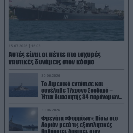
15.07.2026 | 16:03
Aυτές είναι οι πέντε πιο ισχυρές
ναυτικές δυνάμεις στον κόσμο
30.06.2026
Το Λιμενικό εντόπισε και
συνέλαβε 17χρονο Σουδανό –
Ήταν διακινητής 34 παράνομων
μεταναστών
30.06.2026
Φρεγάτα «Φορμίων»: Πίσω στο
Λοριάν μετά τις εξαντλητικές
θαλάσσιες δοκιμές στον