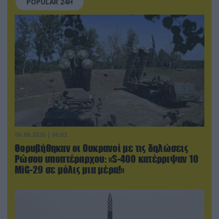
POPULAR 24H
06.08.2026 | 00:02
Θορυβήθηκαν οι Ουκρανοί με τις δηλώσεις
Ρώσου υποπτέραρχου: «S-400 κατέρριψαν 10
MiG-29 σε μόλις μια μέρα!»