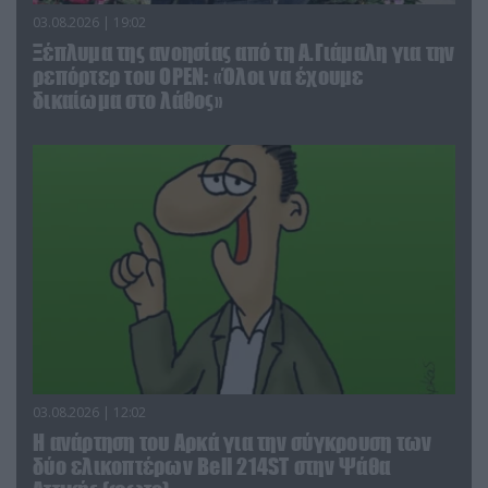
03.08.2026 | 19:02
Ξέπλυμα της ανοησίας από τη Α.Γιάμαλη για την
ρεπόρτερ του ΟΡΕΝ: «Όλοι να έχουμε
δικαίωμα στο λάθος»
03.08.2026 | 12:02
Η ανάρτηση του Αρκά για την σύγκρουση των
δύο ελικοπτέρων Bell 214ST στην Ψάθα