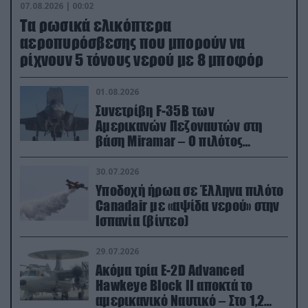
07.08.2026 | 00:02
Τα ρωσικά ελικόπτερα
αεροπυρόσβεσης που μπορούν να
ρίχνουν 5 τόνους νερού με 8 μποφόρ
01.08.2026
Συνετρίβη F-35B των
Αμερικανών Πεζοναυτών στη
βάση Miramar – Ο πιλότος
εκτινάχθηκε εγκαίρως
30.07.2026
Υποδοχή ήρωα σε Έλληνα πιλότο
Canadair με «αψίδα νερού» στην
Ισπανία (βίντεο)
29.07.2026
Ακόμα τρία E-2D Advanced
Hawkeye Block II αποκτά το
αμερικανικό Ναυτικό – Στο 1,2