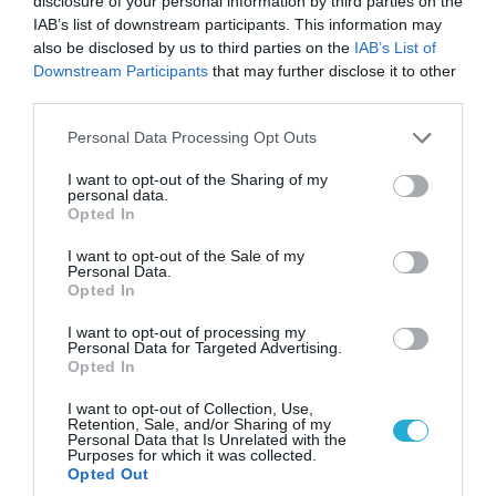
disclosure of your personal information by third parties on the
06.08.2026 | 09:03
IAB’s list of downstream participants. This information may
Μαροκινός παράνομος μετανάστης επιτέθηκε
also be disclosed by us to third parties on the
IAB’s List of
σε 42χρονη σε στάση Τραμ στην Ισπανία και
Downstream Participants
that may further disclose it to other
απείλησε ότι θα την κακοποιήσει!
third parties.
Please note that this website/app uses one or more Google
Personal Data Processing Opt Outs
services and may gather and store information including but
not limited to your visit or usage behaviour. You may click to
I want to opt-out of the Sharing of my
personal data.
grant or deny consent to Google and its third-party tags to
Opted In
use your data for below specified purposes in below Google
consent section.
I want to opt-out of the Sale of my
Personal Data.
Opted In
I want to opt-out of processing my
Personal Data for Targeted Advertising.
Opted In
06.08.2026 | 09:02
I want to opt-out of Collection, Use,
Retention, Sale, and/or Sharing of my
ΗΠΑ: Το τελευταίο μήνυμα της μητέρας στον
Personal Data that Is Unrelated with the
πρώην σύζυγό της πριν από τη δολοφονία των
Purposes for which it was collected.
Opted Out
4 παιδιών τους – «Έχουν ίωση»