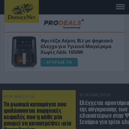
Φριτέζα Αέρος 8Lt με ψηφιακό
VIP
έλεγχο για Υγιεινό Μαγείρεμα
Χωρίς Λάδι 1650W
ΑΓΟΡΑΣΕ ΤΟ
07.08.2026 | 01:02
07.08.2026 | 01:02
Ελέγχεται αμοντάρισ
Τα ρωσικά καταφύγια που
της σύγκρουσης των
φυλάσσονται πυρηνικές
ελικοπτέρων στην Ψ
κεφαλές που η κάθε μία
Σενάριο για τρίτο ε
μπορεί να καταστρέψει «μία