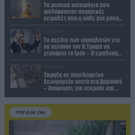
Τα ρωσικά καταφύγια που
φυλάσσονται πυρηνικές
κεφαλές που η κάθε μία μπορεί
να καταστρέψει «μία
Θεσσαλονίκη»
07.08.2026
Το σχέδιο των ισραηλινών για
να πείσουν τον Ν.Τραμπ να
χτυπήσει το Ιράν – Η εμπλοκή
του Μ.Αχμαντινετζάντ
07.08.2026
Έκρηξη σε παγιδευμένο
λεωφορείο κοντά στη Δαμασκό
– Αναφορές για νεκρούς και
τραυματίες (βίντεο)
POPULAR 24H