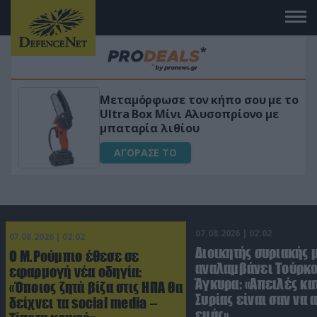
 το
«Μαγική» φόρμουλα τριβόλι + VIP
για αύξηση της λίμπιντο
ΑΓΟΡΑΣΕ ΤΟ
07.08.2026 | 02:02
07.08.2026 | 02:02
Διοικητής συριακής 
Ο Μ.Ρούμπιο έθεσε σε
αναλαμβάνει Τούρκο
εφαρμογή νέα οδηγία:
Άγκυρα: «Απειλές κα
«Όποιος ζητά βίζα στις ΗΠΑ θα
Συρίας είναι σαν να 
δείχνει τα social media –
εμάς»