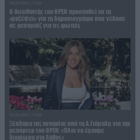
04.08.2026 | 12:02
O διευθυντής του OPEN προσπαθεί να τα
«μαζέψει» για τη δημοσιογράφο που γέλασε
σε ρεπορτάζ για τις φωτιές
03.08.2026 | 19:02
Ξέπλυμα της ανοησίας από τη Α.Γιάμαλη για την
ρεπόρτερ του ΟΡΕΝ: «Όλοι να έχουμε
δικαίωμα στο λάθος»