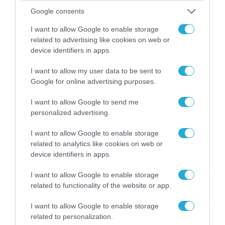
Google consents
I want to allow Google to enable storage
06.08.2026 | 09:02
related to advertising like cookies on web or
ΗΠΑ: Nέα στοιχεία για το περιστατικό με το
device identifiers in apps.
προεδρικό ελικόπτερο Marine One – Βρέθηκε
δίπλα σε επιβατικό αεροσκάφος
I want to allow my user data to be sent to
Google for online advertising purposes.
I want to allow Google to send me
personalized advertising.
I want to allow Google to enable storage
related to analytics like cookies on web or
device identifiers in apps.
I want to allow Google to enable storage
related to functionality of the website or app.
I want to allow Google to enable storage
06.08.2026 | 10:02
related to personalization.
Ανησυχία στην Δύση: H Ρωσία εξοπλίζει τα Su-