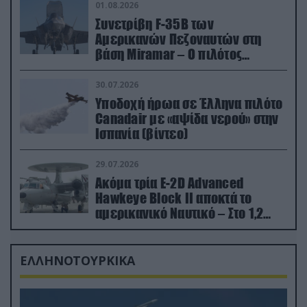
01.08.2026
Συνετρίβη F-35B των
Αμερικανών Πεζοναυτών στη
βάση Miramar – Ο πιλότος
εκτινάχθηκε εγκαίρως
30.07.2026
Υποδοχή ήρωα σε Έλληνα πιλότο
Canadair με «αψίδα νερού» στην
Ισπανία (βίντεο)
29.07.2026
Ακόμα τρία E-2D Advanced
Hawkeye Block II αποκτά το
αμερικανικό Ναυτικό – Στο 1,2
δισ.δολάρια το κόστος
ΕΛΛΗΝΟΤΟΥΡΚΙΚΑ