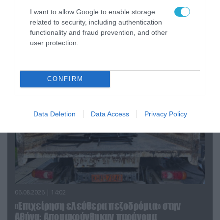
57 με νέους πυραύλους που «κυνηγούν» τον
I want to allow Google to enable storage
στόχο μέσα από παρεμβολές!
related to security, including authentication
functionality and fraud prevention, and other
user protection.
ΠΟΛΙΤΙΚΗ
CONFIRM
Data Deletion
Data Access
Privacy Policy
06.08.2026 | 14:02
«Επιχείρηση ελεύθερα πεζοδρόμια» στην
Αθήνα: Απομακρύνθηκαν παράνομα