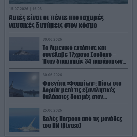
15.07.2026 | 16:03
Aυτές είναι οι πέντε πιο ισχυρές
ναυτικές δυνάμεις στον κόσμο
30.06.2026
Το Λιμενικό εντόπισε και
συνέλαβε 17χρονο Σουδανό –
Ήταν διακινητής 34 παράνομων
μεταναστών
30.06.2026
Φρεγάτα «Φορμίων»: Πίσω στο
Λοριάν μετά τις εξαντλητικές
θαλάσσιες δοκιμές στον
απαιτητικό Βισκαϊκό
25.06.2026
Βολές Harpoon από τις μονάδες
του ΠΝ (βίντεο)