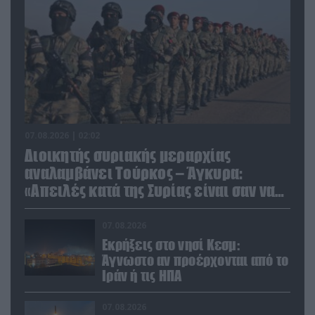
07.08.2026 | 02:02
Διοικητής συριακής μεραρχίας
αναλαμβάνει Τούρκος – Άγκυρα:
«Απειλές κατά της Συρίας είναι σαν να
απειλούν εμάς»
07.08.2026
Εκρήξεις στο νησί Κεσμ:
Άγνωστο αν προέρχονται από το
Ιράν ή τις ΗΠΑ
07.08.2026