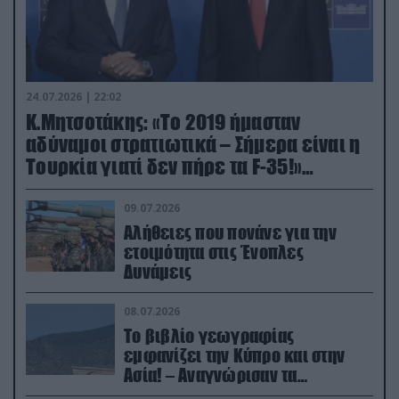
24.07.2026 | 22:02
Κ.Μητσοτάκης: «Το 2019 ήμασταν
αδύναμοι στρατιωτικά – Σήμερα είναι η
Τουρκία γιατί δεν πήρε τα F-35!»
(βίντεο)
09.07.2026
Αλήθειες που πονάνε για την
ετοιμότητα στις Ένοπλες
Δυνάμεις
08.07.2026
Το βιβλίο γεωγραφίας
εμφανίζει την Κύπρο και στην
Ασία! – Αναγνώρισαν τα
κατεχόμενα; (φωτο)