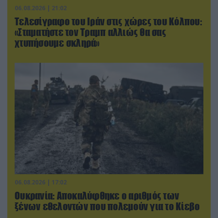
06.08.2026 | 21:02
Τελεσίγραφο του Ιράν στις χώρες του Κόλπου:
«Σταματήστε τον Τραμπ αλλιώς θα σας
χτυπήσουμε σκληρά»
06.08.2026 | 17:02
Ουκρανία: Αποκαλύφθηκε ο αριθμός των
ξένων εθελοντών που πολεμούν για το Κίεβο