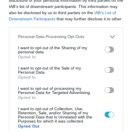
disclosure of your personal information by third parties on the
IAB’s list of downstream participants. This information may
also be disclosed by us to third parties on the
IAB’s List of
Downstream Participants
that may further disclose it to other
third parties.
Please note that this website/app uses one or more Google
Personal Data Processing Opt Outs
services and may gather and store information including but
06.08.2026 | 14:02
not limited to your visit or usage behaviour. You may click to
I want to opt-out of the Sharing of my
«Επιχείρηση ελεύθερα πεζοδρόμια» στην
personal data.
grant or deny consent to Google and its third-party tags to
Opted In
Αθήνα: Απομακρύνθηκαν παράνομα
use your data for below specified purposes in below Google
αντικείμενα από κοινόχρηστους χώρους
consent section.
I want to opt-out of the Sale of my
Personal Data.
Opted In
I want to opt-out of processing my
Personal Data for Targeted Advertising.
Opted In
I want to opt-out of Collection, Use,
Retention, Sale, and/or Sharing of my
Personal Data that Is Unrelated with the
Purposes for which it was collected.
Opted Out