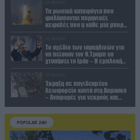
07.08.2026
Τα ρωσικά καταφύγια που
φυλάσσονται πυρηνικές
κεφαλές που η κάθε μία μπορεί
να καταστρέψει «μία
Θεσσαλονίκη»
07.08.2026
Το σχέδιο των ισραηλινών για
να πείσουν τον Ν.Τραμπ να
χτυπήσει το Ιράν – Η εμπλοκή
του Μ.Αχμαντινετζάντ
07.08.2026
Έκρηξη σε παγιδευμένο
λεωφορείο κοντά στη Δαμασκό
– Αναφορές για νεκρούς και
τραυματίες (βίντεο)
POPULAR 24H