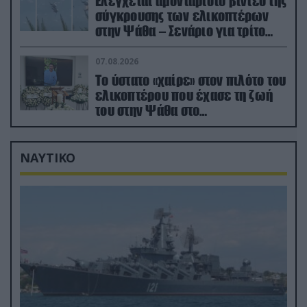
Ελέγχεται αμοντάριστο βίντεο της
σύγκρουσης των ελικοπτέρων
στην Ψάθα – Σενάριο για τρίτο
ελικόπτερο
07.08.2026
Το ύστατο «χαίρε» στον πιλότο του
ελικοπτέρου που έχασε τη ζωή
του στην Ψάθα στο
αποτεφρωτήριο Ριτσώνας
ΝΑΥΤΙΚΟ