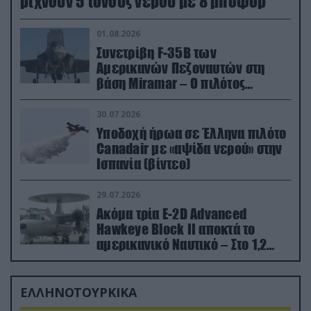
ρίχνουν 5 τόνους νερού με 8 μποφόρ
01.08.2026
Συνετρίβη F-35B των
Αμερικανών Πεζοναυτών στη
βάση Miramar – Ο πιλότος
εκτινάχθηκε εγκαίρως
30.07.2026
Υποδοχή ήρωα σε Έλληνα πιλότο
Canadair με «αψίδα νερού» στην
Ισπανία (βίντεο)
29.07.2026
Ακόμα τρία E-2D Advanced
Hawkeye Block II αποκτά το
αμερικανικό Ναυτικό – Στο 1,2
δισ.δολάρια το κόστος
ΕΛΛΗΝΟΤΟΥΡΚΙΚΑ