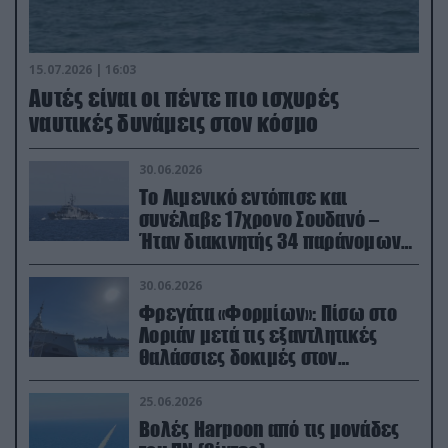
15.07.2026 | 16:03
Aυτές είναι οι πέντε πιο ισχυρές
ναυτικές δυνάμεις στον κόσμο
30.06.2026
Το Λιμενικό εντόπισε και
συνέλαβε 17χρονο Σουδανό –
Ήταν διακινητής 34 παράνομων
μεταναστών
30.06.2026
Φρεγάτα «Φορμίων»: Πίσω στο
Λοριάν μετά τις εξαντλητικές
θαλάσσιες δοκιμές στον
απαιτητικό Βισκαϊκό
25.06.2026
Βολές Harpoon από τις μονάδες