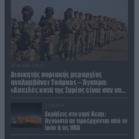
07.08.2026 | 02:02
Διοικητής συριακής μεραρχίας
αναλαμβάνει Τούρκος – Άγκυρα:
«Απειλές κατά της Συρίας είναι σαν να
απειλούν εμάς»
07.08.2026
Εκρήξεις στο νησί Κεσμ:
Άγνωστο αν προέρχονται από το
Ιράν ή τις ΗΠΑ