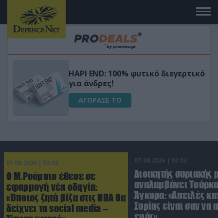
Μεταμόρφωσε τον κήπο σου με το
ικό
Ultra Box Μίνι Αλυσοπρίονο με
μπαταρία λιθίου
ΑΓΟΡΑΣΕ ΤΟ
07.08.2026 | 02:02
07.08.2026 | 02:02
Διοικητής συριακής 
Ο Μ.Ρούμπιο έθεσε σε
αναλαμβάνει Τούρκο
εφαρμογή νέα οδηγία:
Άγκυρα: «Απειλές κα
«Όποιος ζητά βίζα στις ΗΠΑ θα
Συρίας είναι σαν να 
δείχνει τα social media –
εμάς»