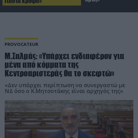
Τίποτα κρυφό»
PROVOCATEUR
Μ.Σαλμάς: «Υπάρχει ενδιαφέρον για
μένα από κόμματα της
Κεντροαριστεράς θα το σκεφτώ»
«Δεν υπάρχει περίπτωση να συνεργαστώ με
ΝΔ όσο ο Κ.Μητσοτάκης είναι αρχηγός της»