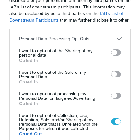
disclosure of your personal information by third parties on the
IAB’s list of downstream participants. This information may
also be disclosed by us to third parties on the
IAB’s List of
Downstream Participants
that may further disclose it to other
third parties.
06.08.2026 | 14:02
Please note that this website/app uses one or more Google
Personal Data Processing Opt Outs
«Επιχείρηση ελεύθερα πεζοδρόμια» στην
services and may gather and store information including but
Αθήνα: Απομακρύνθηκαν παράνομα
not limited to your visit or usage behaviour. You may click to
I want to opt-out of the Sharing of my
αντικείμενα από κοινόχρηστους χώρους
personal data.
grant or deny consent to Google and its third-party tags to
Opted In
use your data for below specified purposes in below Google
consent section.
I want to opt-out of the Sale of my
Personal Data.
Opted In
I want to opt-out of processing my
Personal Data for Targeted Advertising.
Opted In
I want to opt-out of Collection, Use,
Retention, Sale, and/or Sharing of my
Personal Data that Is Unrelated with the
Purposes for which it was collected.
Opted Out