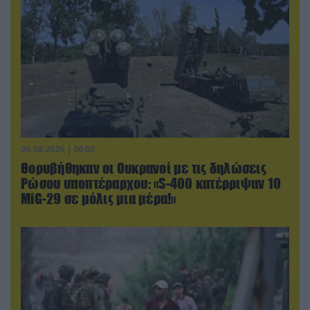
06.08.2026 | 00:02
Θορυβήθηκαν οι Ουκρανοί με τις δηλώσεις
Ρώσου υποπτέραρχου: «S-400 κατέρριψαν 10
MiG-29 σε μόλις μια μέρα!»