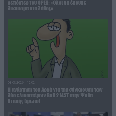
ρεπόρτερ του ΟΡΕΝ: «Όλοι να έχουμε
δικαίωμα στο λάθος»
03.08.2026 | 12:02
Η ανάρτηση του Αρκά για την σύγκρουση των
δύο ελικοπτέρων Bell 214ST στην Ψάθα
Αττικής (φωτο)