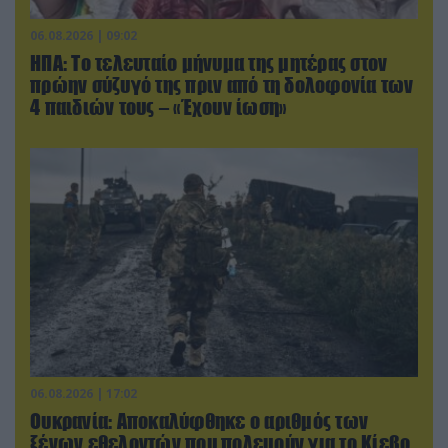
06.08.2026 | 09:02
ΗΠΑ: Το τελευταίο μήνυμα της μητέρας στον
πρώην σύζυγό της πριν από τη δολοφονία των
4 παιδιών τους – «Έχουν ίωση»
06.08.2026 | 17:02
Ουκρανία: Αποκαλύφθηκε ο αριθμός των
ξένων εθελοντών που πολεμούν για το Κίεβο