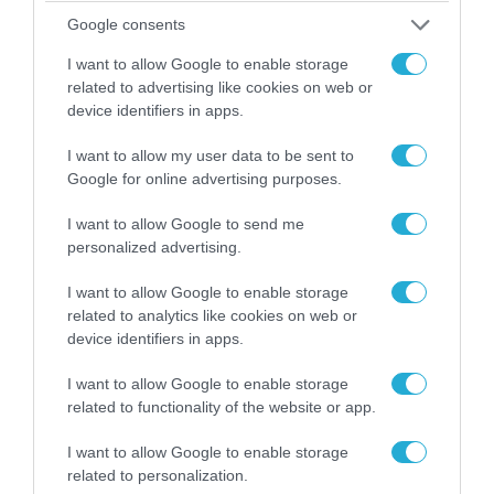
06.08.2026 | 10:02
Google consents
Ανησυχία στην Δύση: H Ρωσία εξοπλίζει τα Su-
57 με νέους πυραύλους που «κυνηγούν» τον
I want to allow Google to enable storage
στόχο μέσα από παρεμβολές!
related to advertising like cookies on web or
device identifiers in apps.
I want to allow my user data to be sent to
ΠΟΛΙΤΙΚΗ
Google for online advertising purposes.
I want to allow Google to send me
personalized advertising.
I want to allow Google to enable storage
related to analytics like cookies on web or
device identifiers in apps.
I want to allow Google to enable storage
related to functionality of the website or app.
I want to allow Google to enable storage
related to personalization.
06.08.2026 | 14:02