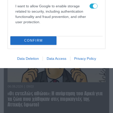
«Επιχείρηση ελεύθερα πεζοδρόμια» στην
I want to allow Google to enable storage
Αθήνα: Απομακρύνθηκαν παράνομα
related to security, including authentication
αντικείμενα από κοινόχρηστους χώρους
functionality and fraud prevention, and other
user protection.
CONFIRM
Data Deletion
Data Access
Privacy Policy
06.08.2026 | 09:03
«Οι εντελώς αθώοι»: Η ανάρτηση του Αρκά για
τα ζώα που χάθηκαν στις πυρκαγιές της
Αττικής (φωτο)