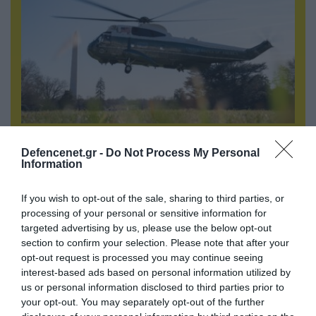
06.08.2026 | 09:02
ΗΠΑ: Nέα στοιχεία για το περιστατικό με το
Defencenet.gr -
Do Not Process My Personal
Information
προεδρικό ελικόπτερο Marine One – Βρέθηκε
δίπλα σε επιβατικό αεροσκάφος
If you wish to opt-out of the sale, sharing to third parties, or
processing of your personal or sensitive information for
targeted advertising by us, please use the below opt-out
section to confirm your selection. Please note that after your
opt-out request is processed you may continue seeing
interest-based ads based on personal information utilized by
us or personal information disclosed to third parties prior to
your opt-out. You may separately opt-out of the further