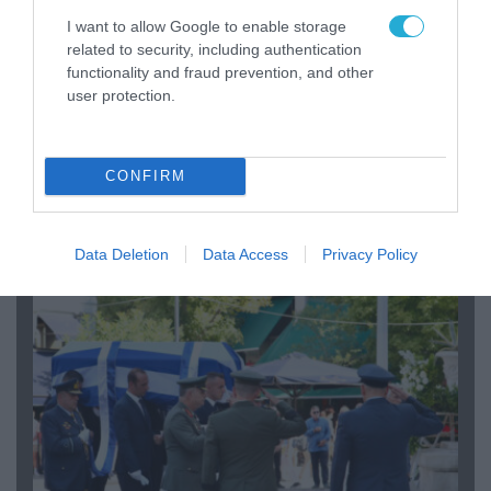
I want to allow Google to enable storage
related to security, including authentication
functionality and fraud prevention, and other
user protection.
06.08.2026 | 09:03
CONFIRM
«Οι εντελώς αθώοι»: Η ανάρτηση του Αρκά για
τα ζώα που χάθηκαν στις πυρκαγιές της
Αττικής (φωτο)
Data Deletion
Data Access
Privacy Policy