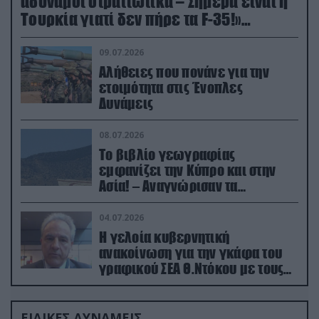
αδύναμοι στρατιωτικά – Σήμερα είναι η
Τουρκία γιατί δεν πήρε τα F-35!»
(βίντεο)
09.07.2026
Αλήθειες που πονάνε για την
ετοιμότητα στις Ένοπλες
Δυνάμεις
08.07.2026
Το βιβλίο γεωγραφίας
εμφανίζει την Κύπρο και στην
Ασία! – Αναγνώρισαν τα
κατεχόμενα; (φωτο)
04.07.2026
Η γελοία κυβερνητική
ανακοίνωση για την γκάφα του
γραφικού ΣΕΑ Θ.Ντόκου με τους
Ρώσους φαρσέρ
ΕΙΔΙΚΕΣ ΔΥΝΑΜΕΙΣ