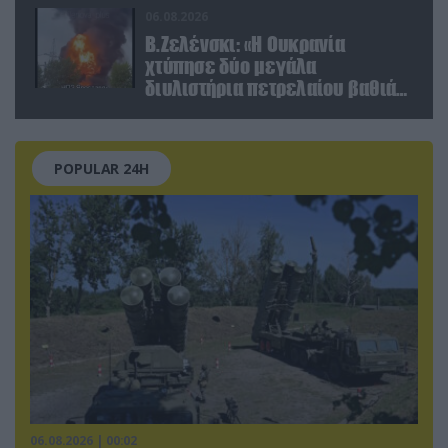
06.08.2026
Β.Ζελένσκι: «Η Ουκρανία
χτύπησε δύο μεγάλα
διυλιστήρια πετρελαίου βαθιά
στη Ρωσία» (βίντεο)
POPULAR 24H
06.08.2026 | 00:02