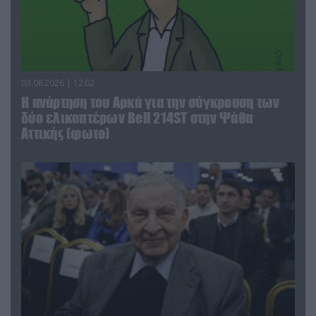
03.08.2026 | 12:02
Η ανάρτηση του Αρκά για την σύγκρουση των
δύο ελικοπτέρων Bell 214ST στην Ψάθα
Αττικής (φωτο)