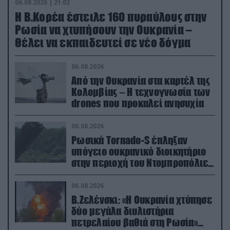
06.08.2026 | 21:02
Η Β.Κορέα έστειλε 160 πυραύλους στην
Ρωσία να χτυπήσουν την Ουκρανία –
Θέλει να εκπαιδευτεί σε νέο δόγμα
06.08.2026
Από την Ουκρανία στα καρτέλ της
Κολομβίας – Η τεχνογνωσία των
drones που προκαλεί ανησυχία
06.08.2026
Ρωσικά Tornado-S έπληξαν
υπόγειο ουκρανικό διοικητήριο
στην περιοχή του Ντομπροπόλιε
(βίντεο)
06.08.2026
Β.Ζελένσκι: «Η Ουκρανία χτύπησε
δύο μεγάλα διυλιστήρια
πετρελαίου βαθιά στη Ρωσία»