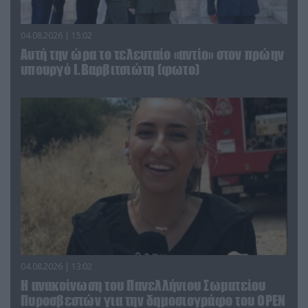
04.08.2026 | 15:02
Αυτή την ώρα το τελευταίο «αντίο» στον πρώην
υπουργό Ι.Βαρβιτσιώτη (φωτο)
04.08.2026 | 13:02
Η ανακοίνωση του Πανελλήνιου Σωματείου
Πυροσβεστών για την δημοσιογράφο του OPEN