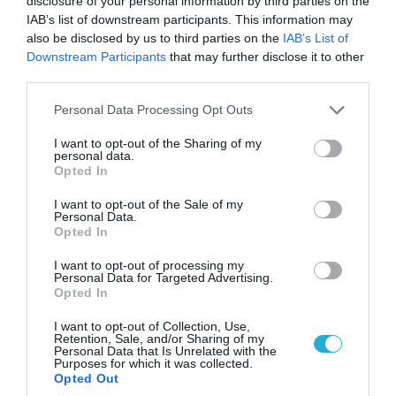
disclosure of your personal information by third parties on the
IAB’s list of downstream participants. This information may
also be disclosed by us to third parties on the
IAB’s List of
Downstream Participants
that may further disclose it to other
third parties.
Please note that this website/app uses one or more Google
Personal Data Processing Opt Outs
services and may gather and store information including but
not limited to your visit or usage behaviour. You may click to
I want to opt-out of the Sharing of my
personal data.
grant or deny consent to Google and its third-party tags to
Opted In
use your data for below specified purposes in below Google
consent section.
I want to opt-out of the Sale of my
Personal Data.
06.08.2026 | 10:02
Opted In
Ανησυχία στην Δύση: H Ρωσία εξοπλίζει τα Su-
I want to opt-out of processing my
57 με νέους πυραύλους που «κυνηγούν» τον
Personal Data for Targeted Advertising.
στόχο μέσα από παρεμβολές!
Opted In
I want to opt-out of Collection, Use,
Retention, Sale, and/or Sharing of my
Personal Data that Is Unrelated with the
ΠΟΛΙΤΙΚΗ
Purposes for which it was collected.
Opted Out