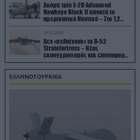
Ακόμα τρία E-2D Advanced
Hawkeye Block II αποκτά το
αμερικανικό Ναυτικό – Στο 1,2
δισ.δολάρια το κόστος
29.07.2026
Δεν «πεθαίνουν» τα Β-52
Stratofortress – Νέος
εκσυγχρονισμός και επαναφορά
από τα «νεκροταφεία»
ΕΛΛΗΝΟΤΟΥΡΚΙΚΑ