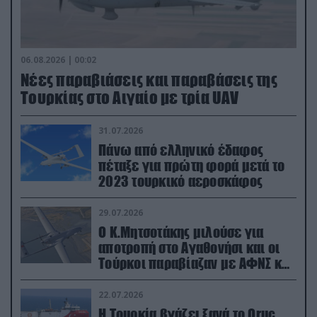
06.08.2026 | 00:02
Νέες παραβιάσεις και παραβάσεις της
Τουρκίας στο Αιγαίο με τρία UAV
31.07.2026
Πάνω από ελληνικό έδαφος
πέταξε για πρώτη φορά μετά το
2023 τουρκικό αεροσκάφος
29.07.2026
Ο Κ.Μητσοτάκης μιλούσε για
αποτροπή στο Αγαθονήσι και οι
Τούρκοι παραβίαζαν με ΑΦΝΣ και
drone
22.07.2026
Η Τουρκία βγάζει ξανά το Oruc