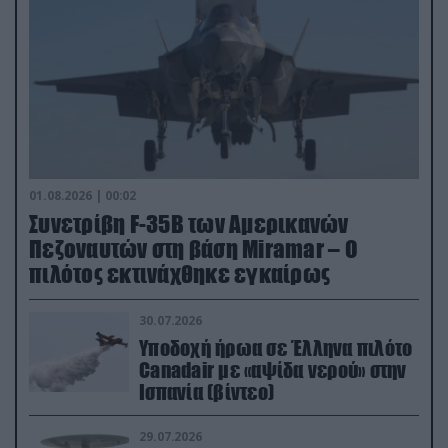
01.08.2026 | 00:02
Συνετρίβη F-35B των Αμερικανών
Πεζοναυτών στη βάση Miramar – Ο
πιλότος εκτινάχθηκε εγκαίρως
30.07.2026
Υποδοχή ήρωα σε Έλληνα πιλότο
Canadair με «αψίδα νερού» στην
Ισπανία (βίντεο)
29.07.2026