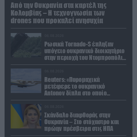
Από την Ουκρανία στα καρτέλ της
Κολομβίας – Η τεχνογνωσία των
drones που προκαλεί ανησυχία
06.08.2026
Ρωσικά Tornado-S έπληξαν
υπόγειο ουκρανικό διοικητήριο
στην περιοχή του Ντομπροπόλιε
(βίντεο)
06.08.2026
Reuters: «Πυρομαχικά
μετέφερε το ουκρανικό
Antonov δίπλα στο οποίο
βρέθηκε το drone στη Λειψία»
06.08.2026
Σκάνδαλο διαφθοράς στην
Ουκρανία – Στο στόχαστρο και
πρώην πρέσβειρα στις ΗΠΑ