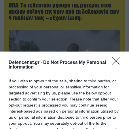
ΗΠΑ: Το τελευταίο μήνυμα της μητέρας στον
πρώην σύζυγό της πριν από τη δολοφονία των
4 παιδιών τους – «Έχουν ίωση»
Defencenet.gr -
Do Not Process My Personal
Information
If you wish to opt-out of the sale, sharing to third parties, or
processing of your personal or sensitive information for
targeted advertising by us, please use the below opt-out
section to confirm your selection. Please note that after your
05.08.2026 | 22:02
opt-out request is processed you may continue seeing
Αδειάζουν το Κραματόρσκ οι Ουκρανοί:
interest-based ads based on personal information utilized by
Έκτακτη εκκένωση στην πόλη μετά την
us or personal information disclosed to third parties prior to
αιφνιδιαστική προώθηση των Ρώσων (βίντεο)
your opt-out. You may separately opt-out of the further