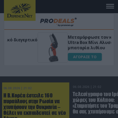
Μεταμόρφωσε τον κήπο σου με το
ικό
Ultra Box Μίνι Αλυσοπρίονο με
μπαταρία λιθίου
ΑΓΟΡΑΣΕ ΤΟ
06.08.2026 | 21:02
06.08.2026 | 21:02
Τελεσίγραφο του Ιρά
Η Β.Κορέα έστειλε 160
χώρες του Κόλπου:
πυραύλους στην Ρωσία να
«Σταματήστε τον Τρα
χτυπήσουν την Ουκρανία –
θα σας χτυπήσουμε 
Θέλει να εκπαιδευτεί σε νέο