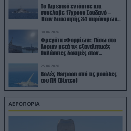
Το Λιμενικό εντόπισε και
συνέλαβε 17χρονο Σουδανό –
Ήταν διακινητής 34 παράνομων
μεταναστών
30.06.2026
Φρεγάτα «Φορμίων»: Πίσω στο
Λοριάν μετά τις εξαντλητικές
θαλάσσιες δοκιμές στον
απαιτητικό Βισκαϊκό
25.06.2026
Βολές Harpoon από τις μονάδες
του ΠΝ (βίντεο)
ΑΕΡΟΠΟΡΙΑ