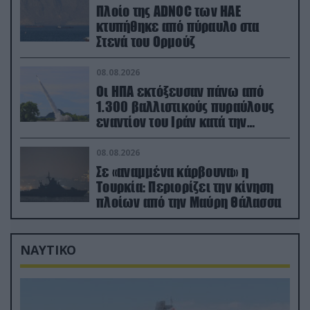
Πλοίο της ADNOC των ΗΑΕ
κτυπήθηκε από πύραυλο στα
Στενά του Ορμούζ
08.08.2026
Οι ΗΠΑ εκτόξευσαν πάνω από
1.300 βαλλιστικούς πυραύλους
εναντίον του Ιράν κατά την
διάρκεια του πολέμου
08.08.2026
Σε «αναμμένα κάρβουνα» η
Τουρκία: Περιορίζει την κίνηση
πλοίων από την Μαύρη Θάλασσα
ΝΑΥΤΙΚΟ