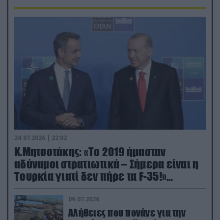
24.07.2026 | 22:02
Κ.Μητσοτάκης: «Το 2019 ήμασταν
αδύναμοι στρατιωτικά – Σήμερα είναι η
Τουρκία γιατί δεν πήρε τα F-35!»
(βίντεο)
09.07.2026
Αλήθειες που πονάνε για την