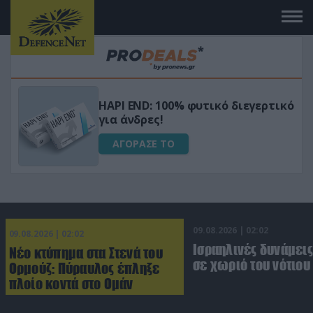
Μεταμόρφωσε τον κήπο σου με το
ικό
Ultra Box Μίνι Αλυσοπρίονο με
μπαταρία λιθίου
ΑΓΟΡΑΣΕ ΤΟ
09.08.2026 | 02:02
09.08.2026 | 02:02
Ισραηλινές δυνάμεις
Νέο κτύπημα στα Στενά του
σε χωριό του νότιου
Ορμούζ: Πύραυλος έπληξε
πλοίο κοντά στο Ομάν