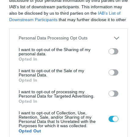
disclosure of your personal information by third parties on the
IAB’s list of downstream participants. This information may
also be disclosed by us to third parties on the
IAB’s List of
Downstream Participants
that may further disclose it to other
third parties.
08.08.2026 | 09:02
«Η απόλυτη τραγωδία»: Η «αιχμηρή» ανάρτηση
Please note that this website/app uses one or more Google
Personal Data Processing Opt Outs
του Αρκά για τα τατουάζ (φωτο)
services and may gather and store information including but
not limited to your visit or usage behaviour. You may click to
I want to opt-out of the Sharing of my
personal data.
grant or deny consent to Google and its third-party tags to
Opted In
use your data for below specified purposes in below Google
consent section.
I want to opt-out of the Sale of my
Personal Data.
Opted In
I want to opt-out of processing my
Personal Data for Targeted Advertising.
Opted In
I want to opt-out of Collection, Use,
Retention, Sale, and/or Sharing of my
Personal Data that Is Unrelated with the
Purposes for which it was collected.
07.08.2026 | 20:02
Opted Out