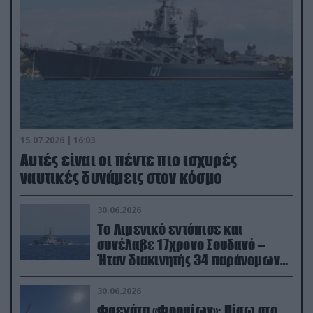
15.07.2026 | 16:03
Aυτές είναι οι πέντε πιο ισχυρές
ναυτικές δυνάμεις στον κόσμο
30.06.2026
Το Λιμενικό εντόπισε και
συνέλαβε 17χρονο Σουδανό –
Ήταν διακινητής 34 παράνομων
μεταναστών
30.06.2026
Φρεγάτα «Φορμίων»: Πίσω στο