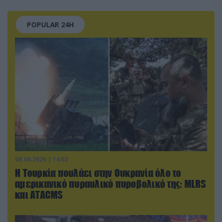
POPULAR 24H
08.08.2026 | 14:02
Η Τουρκία πουλάει στην Ουκρανία όλο το
αμερικανικό πυραυλικό πυροβολικό της: MLRS
και ΑΤΑCMS