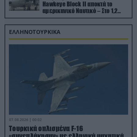
Hawkeye Block II αποκτά το
αμερικανικό Ναυτικό – Στο 1,2
δισ.δολάρια το κόστος
ΕΛΛΗΝΟΤΟΥΡΚΙΚΑ
07.08.2026 | 00:02
Τουρκικά οπλισμένα F-16
«συνεπλάκησαν» με ελληνικά μαχητικά