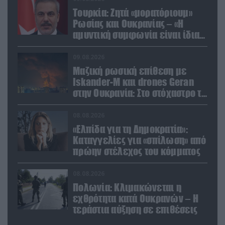
Τουρκία: Ζητά «μορατόριουμ»
Ρωσίας και Ουκρανίας – «Η
αμυντική συμφωνία είναι ίδια
με το άρθρο 5 του ΝΑΤΟ» (upd)
09.08.2026
Μαζική ρωσική επίθεση με
Iskander-M και drones Geran
στην Ουκρανία: Στο στόχαστρο το
εργοστάσιο των Flamingo
08.08.2026
«Ελπίδα για τη Δημοκρατία»:
Καταγγελίες για «σπίλωση» από
πρώην στέλεχος του κόμματος
08.08.2026
Πολωνία: Κλιμακώνεται η
εχθρότητα κατά Ουκρανών – Η
τεράστια αύξηση σε επιθέσεις