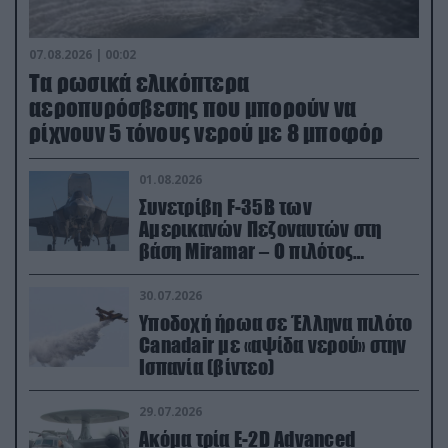
07.08.2026 | 00:02
Τα ρωσικά ελικόπτερα
αεροπυρόσβεσης που μπορούν να
ρίχνουν 5 τόνους νερού με 8 μποφόρ
01.08.2026
Συνετρίβη F-35B των
Αμερικανών Πεζοναυτών στη
βάση Miramar – Ο πιλότος
εκτινάχθηκε εγκαίρως
30.07.2026
Υποδοχή ήρωα σε Έλληνα πιλότο
Canadair με «αψίδα νερού» στην
Ισπανία (βίντεο)
29.07.2026
Ακόμα τρία E-2D Advanced