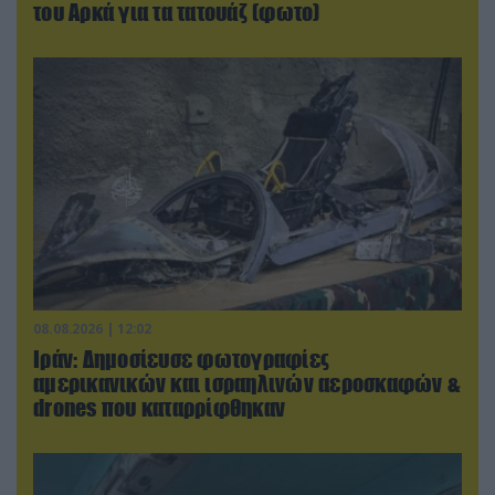
του Αρκά για τα τατουάζ (φωτο)
08.08.2026 | 12:02
Ιράν: Δημοσίευσε φωτογραφίες
αμερικανικών και ισραηλινών αεροσκαφών &
drones που καταρρίφθηκαν