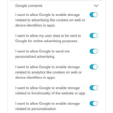
Ο Γιάννης Αλαφούζος «τέλειωσε» τον
Google consents
Κωνσταντίνο Ζούλα από τον ΣΚΑΪ – Ο λόγος της
απομάκρυνσής του
I want to allow Google to enable storage
related to advertising like cookies on web or
device identifiers in apps.
I want to allow my user data to be sent to
Google for online advertising purposes.
I want to allow Google to send me
personalized advertising.
I want to allow Google to enable storage
related to analytics like cookies on web or
device identifiers in apps.
06.08.2026 | 14:02
I want to allow Google to enable storage
«Επιχείρηση ελεύθερα πεζοδρόμια» στην
related to functionality of the website or app.
Αθήνα: Απομακρύνθηκαν παράνομα
αντικείμενα από κοινόχρηστους χώρους
I want to allow Google to enable storage
related to personalization.