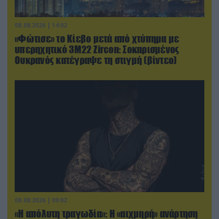
08.08.2026 | 14:02
«Φώτισε» το Κίεβο μετά από χτύπημα με
υπερηχητικό 3M22 Zircon: Σοκαρισμένος
Ουκρανός κατέγραψε τη στιγμή (βίντεο)
08.08.2026 | 09:02
«Η απόλυτη τραγωδία»: Η «αιχμηρή» ανάρτηση