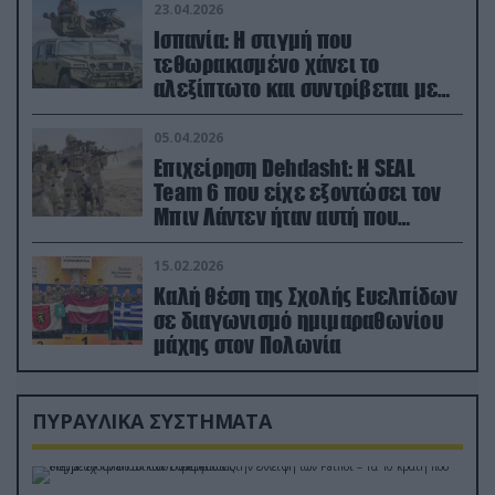
23.04.2026
Ισπανία: Η στιγμή που
τεθωρακισμένο χάνει το
αλεξίπτωτο και συντρίβεται με
ορμή στο έδαφος (βίντεο)
05.04.2026
Επιχείρηση Dehdasht: Η SEAL
Team 6 που είχε εξοντώσει τον
Μπιν Λάντεν ήταν αυτή που
διέσωσε τον πιλότο του F-15
15.02.2026
Καλή θέση της Σχολής Ευελπίδων
σε διαγωνισμό ημιμαραθωνίου
μάχης στον Πολωνία
ΠΥΡΑΥΛΙΚΑ ΣΥΣΤΗΜΑΤΑ