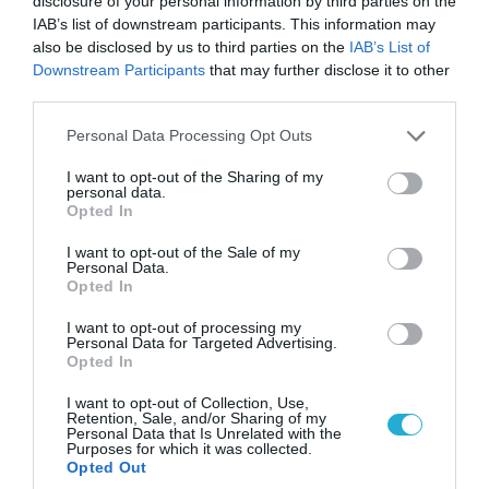
disclosure of your personal information by third parties on the
ΠΟΛΙΤΙΚΗ
IAB’s list of downstream participants. This information may
also be disclosed by us to third parties on the
IAB’s List of
Downstream Participants
that may further disclose it to other
third parties.
Please note that this website/app uses one or more Google
Personal Data Processing Opt Outs
services and may gather and store information including but
not limited to your visit or usage behaviour. You may click to
I want to opt-out of the Sharing of my
personal data.
grant or deny consent to Google and its third-party tags to
Opted In
use your data for below specified purposes in below Google
consent section.
I want to opt-out of the Sale of my
Personal Data.
Opted In
06.08.2026 | 14:02
I want to opt-out of processing my
«Επιχείρηση ελεύθερα πεζοδρόμια» στην
Personal Data for Targeted Advertising.
Αθήνα: Απομακρύνθηκαν παράνομα
Opted In
αντικείμενα από κοινόχρηστους χώρους
I want to opt-out of Collection, Use,
Retention, Sale, and/or Sharing of my
Personal Data that Is Unrelated with the
Purposes for which it was collected.
Opted Out