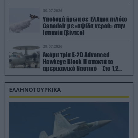
εκτινάχθηκε εγκαίρως
30.07.2026
Υποδοχή ήρωα σε Έλληνα πιλότο
Canadair με «αψίδα νερού» στην
Ισπανία (βίντεο)
29.07.2026
Ακόμα τρία E-2D Advanced
Hawkeye Block II αποκτά το
αμερικανικό Ναυτικό – Στο 1,2
δισ.δολάρια το κόστος
ΕΛΛΗΝΟΤΟΥΡΚΙΚΑ