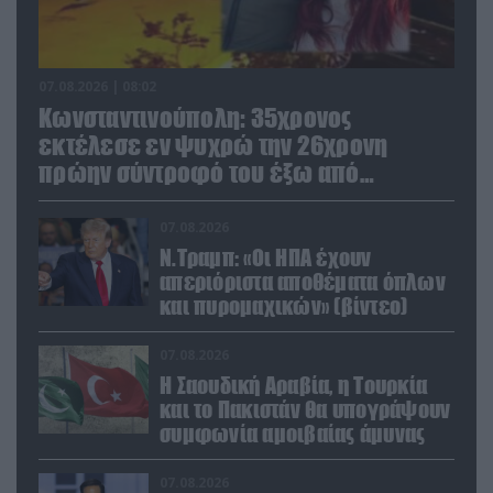
07.08.2026 | 08:02
Κωνσταντινούπολη: 35χρονος
εκτέλεσε εν ψυχρώ την 26χρονη
πρώην σύντροφό του έξω από
φαρμακείο (βίντεο)
07.08.2026
Ν.Τραμπ: «Οι ΗΠΑ έχουν
απεριόριστα αποθέματα όπλων
και πυρομαχικών» (βίντεο)
07.08.2026
Η Σαουδική Αραβία, η Τουρκία
και το Πακιστάν θα υπογράψουν
συμφωνία αμοιβαίας άμυνας
07.08.2026