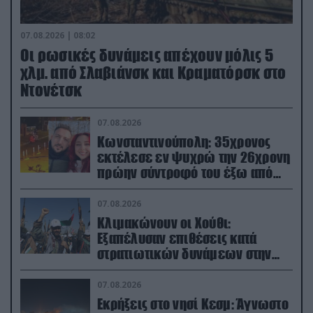
07.08.2026 | 08:02
Οι ρωσικές δυνάμεις απέχουν μόλις 5
χλμ. από Σλαβιάνσκ και Κραματόρσκ στο
Ντονέτσκ
07.08.2026
Κωνσταντινούπολη: 35χρονος
εκτέλεσε εν ψυχρώ την 26χρονη
πρώην σύντροφό του έξω από
φαρμακείο (βίντεο)
07.08.2026
Κλιμακώνουν οι Χούθι:
Eξαπέλυσαν επιθέσεις κατά
στρατιωτικών δυνάμεων στην
Υεμένη – Πλήγματα & στη
Σαουδική Αραβία!
07.08.2026
Εκρήξεις στο νησί Κεσμ: Άγνωστο