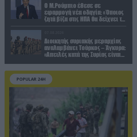
Ο Μ.Ρούμπιο έθεσε σε
εφαρμογή νέα οδηγία: «Όποιος
ζητά βίζα στις ΗΠΑ θα δείχνει τα
social media – Τίποτα κρυφό»
07.08.2026
Διοικητής συριακής μεραρχίας
αναλαμβάνει Τούρκος – Άγκυρα:
«Απειλές κατά της Συρίας είναι
σαν να απειλούν εμάς»
POPULAR 24H