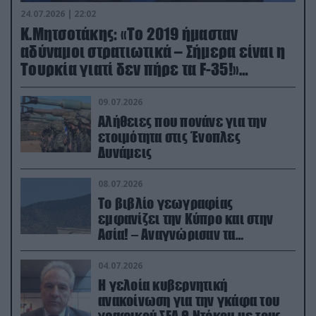
24.07.2026 | 22:02
Κ.Μητσοτάκης: «Το 2019 ήμασταν
αδύναμοι στρατιωτικά – Σήμερα είναι η
Τουρκία γιατί δεν πήρε τα F-35!»
(βίντεο)
09.07.2026
Αλήθειες που πονάνε για την
ετοιμότητα στις Ένοπλες
Δυνάμεις
08.07.2026
Το βιβλίο γεωγραφίας
εμφανίζει την Κύπρο και στην
Ασία! – Αναγνώρισαν τα
κατεχόμενα; (φωτο)
04.07.2026
Η γελοία κυβερνητική
ανακοίνωση για την γκάφα του
γραφικού ΣΕΑ Θ.Ντόκου με τους