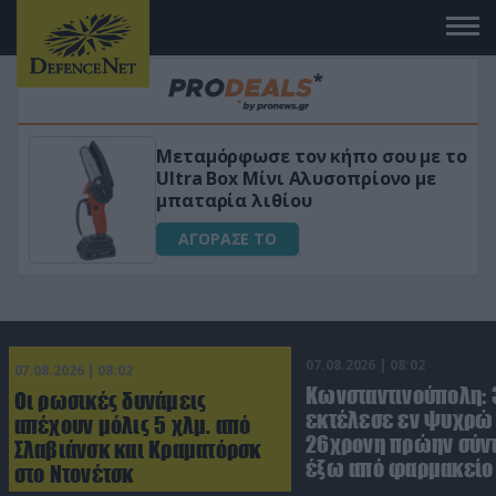
Μεταμόρφωσε τον κήπο σου με το
ικό
Ultra Box Μίνι Αλυσοπρίονο με
μπαταρία λιθίου
ΑΓΟΡΑΣΕ ΤΟ
07.08.2026 | 08:02
07.08.2026 | 08:02
Κωνσταντινούπολη:
Οι ρωσικές δυνάμεις
εκτέλεσε εν ψυχρώ 
απέχουν μόλις 5 χλμ. από
26χρονη πρώην σύν
Σλαβιάνσκ και Κραματόρσκ
έξω από φαρμακείο 
στο Ντονέτσκ