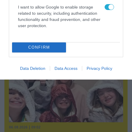
I want to allow Google to enable storage
related to security, including authentication
functionality and fraud prevention, and other
06.08.2026 | 09:03
user protection.
Μαροκινός παράνομος μετανάστης επιτέθηκε
σε 42χρονη σε στάση Τραμ στην Ισπανία και
απείλησε ότι θα την κακοποιήσει!
CONFIRM
Data Deletion
Data Access
Privacy Policy
06.08.2026 | 09:02