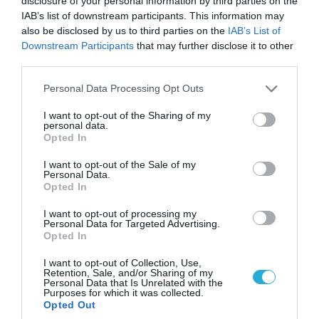
disclosure of your personal information by third parties on the
IAB’s list of downstream participants. This information may
also be disclosed by us to third parties on the
IAB’s List of
Downstream Participants
that may further disclose it to other
third parties.
Please note that this website/app uses one or more Google
Personal Data Processing Opt Outs
services and may gather and store information including but
not limited to your visit or usage behaviour. You may click to
I want to opt-out of the Sharing of my
personal data.
grant or deny consent to Google and its third-party tags to
Opted In
use your data for below specified purposes in below Google
consent section.
I want to opt-out of the Sale of my
Personal Data.
06.08.2026 | 00:02
Opted In
Θορυβήθηκαν οι Ουκρανοί με τις δηλώσεις
Ρώσου υποπτέραρχου: «S-400 κατέρριψαν 10
I want to opt-out of processing my
Personal Data for Targeted Advertising.
MiG-29 σε μόλις μια μέρα!»
Opted In
I want to opt-out of Collection, Use,
Retention, Sale, and/or Sharing of my
Personal Data that Is Unrelated with the
Purposes for which it was collected.
Opted Out