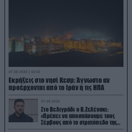
07.08.2026 | 02:02
Εκρήξεις στο νησί Κεσμ: Άγνωστο αν
προέρχονται από το Ιράν ή τις ΗΠΑ
07.08.2026
Στο Βελιγράδι ο Β.Ζελένσκι:
«Πρέπει να αποσπάσουμε τους
Σέρβους από το στρατόπεδο της
Ρωσίας»