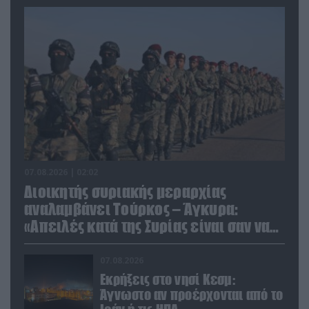
07.08.2026 | 02:02
Διοικητής συριακής μεραρχίας
αναλαμβάνει Τούρκος – Άγκυρα:
«Απειλές κατά της Συρίας είναι σαν να
απειλούν εμάς»
07.08.2026
Εκρήξεις στο νησί Κεσμ:
Άγνωστο αν προέρχονται από το