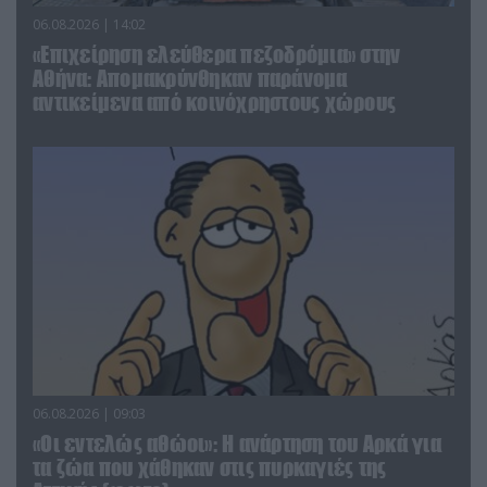
06.08.2026 | 14:02
«Επιχείρηση ελεύθερα πεζοδρόμια» στην
Αθήνα: Απομακρύνθηκαν παράνομα
αντικείμενα από κοινόχρηστους χώρους
06.08.2026 | 09:03
«Οι εντελώς αθώοι»: Η ανάρτηση του Αρκά για
τα ζώα που χάθηκαν στις πυρκαγιές της