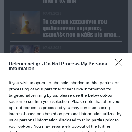
Ιράν ή τις ΗΠΑ
07.08.2026
Τα ρωσικά καταφύγια που
φυλάσσονται πυρηνικές
κεφαλές που η κάθε μία μπορεί
να καταστρέψει «μία
Θεσσαλονίκη»
07.08.2026
Το σχέδιο των ισραηλινών για
να πείσουν τον Ν.Τραμπ να
Defencenet.gr -
Do Not Process My Personal
χτυπήσει το Ιράν – Η εμπλοκή
Information
του Μ.Αχμαντινετζάντ
07.08.2026
If you wish to opt-out of the sale, sharing to third parties, or
Έκρηξη σε παγιδευμένο
processing of your personal or sensitive information for
targeted advertising by us, please use the below opt-out
λεωφορείο κοντά στη Δαμασκό
section to confirm your selection. Please note that after your
– Αναφορές για νεκρούς και
opt-out request is processed you may continue seeing
τραυματίες (βίντεο)
interest-based ads based on personal information utilized by
us or personal information disclosed to third parties prior to
your opt-out. You may separately opt-out of the further
POPULAR 24H