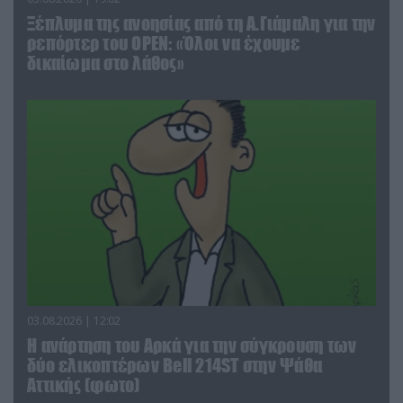
Ξέπλυμα της ανοησίας από τη Α.Γιάμαλη για την
ρεπόρτερ του ΟΡΕΝ: «Όλοι να έχουμε
δικαίωμα στο λάθος»
03.08.2026 | 12:02
Η ανάρτηση του Αρκά για την σύγκρουση των
δύο ελικοπτέρων Bell 214ST στην Ψάθα
Αττικής (φωτο)