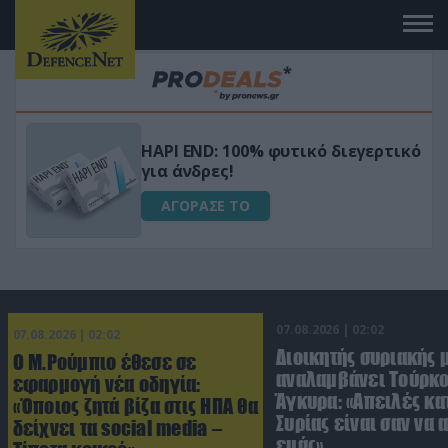
Μεταμόρφωσε τον κήπο σου με το
ικό
Ultra Box Μίνι Αλυσοπρίονο με
μπαταρία λιθίου
ΑΓΟΡΑΣΕ ΤΟ
07.08.2026 | 02:02
07.08.2026 | 02:02
Διοικητής συριακής 
Ο Μ.Ρούμπιο έθεσε σε
αναλαμβάνει Τούρκο
εφαρμογή νέα οδηγία:
Άγκυρα: «Απειλές κα
«Όποιος ζητά βίζα στις ΗΠΑ θα
Συρίας είναι σαν να 
δείχνει τα social media –
εμάς»