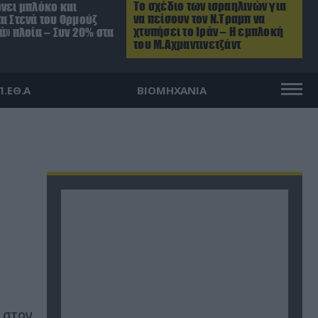
Το σχέδιο των ισραηλινών για
ρνει μπλόκο και
να πείσουν τον Ν.Τραμπ να
α Στενά του Ορμούζ
χτυπήσει το Ιράν – Η εμπλοκή
ά» πλοία – Συν 20% στα
του Μ.Αχμαντινετζάντ
Π.ΕΘ.Α
ΒΙΟΜΗΧΑΝΙΑ
 στον