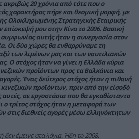
ακριβώς 20 χρόνια από τότε που ο
τός χαρακτήρας πήρε και θεσμική μορφή, με
ης Ολοκληρωμένης Στρατηγικής Εταιρικής
ν επίσκεψή μου στην Κίνα το 2006. Βασική
 συμφωνίας αυτής ήταν η συνεργασία στον
α. Οι δύο χώρες θα ενθαρρύναμε τη
αξύ των λιμένων μας και των ναυτιλιακών
ς. Ο στόχος ήταν να γίνει η Ελλάδα κύρια
ινεζικών προϊόντων προς τα Βαλκάνια και
αγορές. Ένας δεύτερος στόχος ήταν η πιθανή
κινεζικών προϊόντων, πριν από την είσοδό
ς αυτές, σε εργοστάσια που θα εγκαθίσταντο
ι ο τρίτος στόχος ήταν η μεταφορά των
ν στις διεθνείς αγορές μέσω ελληνόκτητων
 δεν έμεινε στα λόγια. Ήδη το 2008,