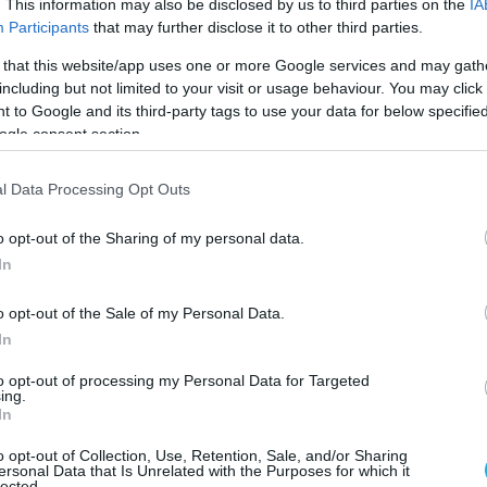
 της σχέσης, αυτό φαινόταν πράγματι σαν
. This information may also be disclosed by us to third parties on the
IA
Participants
that may further disclose it to other third parties.
 Τα μεγέθη μεταξύ των χωρών μας είναι
οια, η απόσταση μεταξύ μας μεγάλη και η
 that this website/app uses one or more Google services and may gath
including but not limited to your visit or usage behaviour. You may click 
διαφορετικούς γεωπολιτικούς χώρους σχεδόν
 to Google and its third-party tags to use your data for below specifi
υγκλίναμε, όμως, σε ένα πράγμα: η κάθε
ogle consent section.
λευρά του δικού της στρατηγικού οράματος,
 ως κόμβο ανάπτυξης και συνεργασίας στην
l Data Processing Opt Outs
 μας κυβέρνηση είχε μια πολυδιάστατη
 εξωτερική της πολιτική. Το όραμά μας
o opt-out of the Sharing of my personal data.
In
σουμε τη συνεργασία με διαφορετικές
υνάμεις, προκειμένου να καταστήσουμε την
o opt-out of the Sale of my Personal Data.
κό κόμβο διεθνούς εμβέλειας».
In
ινε γνωστό ότι η ετοιμότητα της Ελλάδας να
to opt-out of processing my Personal Data for Targeted
ing.
αιά στο χάρτη αυτό προκάλεσε μεγάλη
In
 άλλες γειτονικές μας Ευρωπαϊκές χώρες.
o opt-out of Collection, Use, Retention, Sale, and/or Sharing
τρέψετε εδώ να εκφράσω την ικανοποίησή
ersonal Data that Is Unrelated with the Purposes for which it
lected.