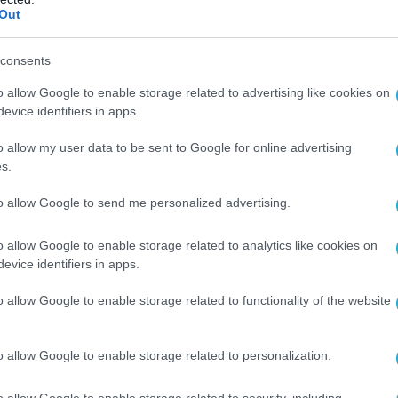
νός ότι η Ελλάδα υπήρξε πρωτοπόρος στις
Out
ενότερης συνεργασίας των Ευρωπαϊκών
ίνα
».
consents
o allow Google to enable storage related to advertising like cookies on
ις κινήσεις της κυβέρνησης ο Κώστας
evice identifiers in apps.
σε:
«Η κυβέρνησή μας επικεντρώθηκε τότε
ομείς συνεργασίας: στον τομέα της ναυτιλίας,
o allow my user data to be sent to Google for online advertising
s.
τον τουρισμό. Η ναυτιλία είναι το μεγάλο
έκτημα της Ελλάδας και ταυτοχρόνως ήταν ο
to allow Google to send me personalized advertising.
οίο μπορούσαν να συναντηθούν τα κύρια
ι προτεραιότητες των δύο χωρών. Σε αυτό
o allow Google to enable storage related to analytics like cookies on
τοιμότητα της κυβέρνησής μας να προχωρήσει
evice identifiers in apps.
η σημαντικών λιμανιών. Από την άλλη, κεντρικό
o allow Google to enable storage related to functionality of the website
ομικής διπλωματίας μας ήταν οι ελληνικές
ερα εκείνες αγροτικών προϊόντων ποιότητας,
o allow Google to enable storage related to personalization.
 και το κρασί. Και στον τουριστικό τομέα,
τια ευκαιρία στην αναμενόμενη τότε αύξηση της
o allow Google to enable storage related to security, including