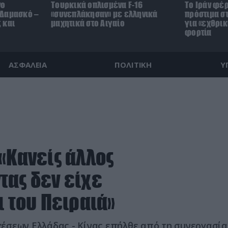
νο
Τουρκικά οπλισμένα F-16
Το Ιράν φέ
 Δαμασκό –
«συνεπλάκησαν» με ελληνικά
πρόστιμα στ
 και
μαχητικά στο Αιγαίο
για «εχθρικ
φορτία
ΑΣΦΑΛΕΙΑ
ΠΟΛΙΤΙΚΗ
Υ
«Κανείς άλλος
τας δεν είχε
ι του Πειραιά»
έσεων Ελλάδας - Κίνας επήλθε από τη συνεργασία