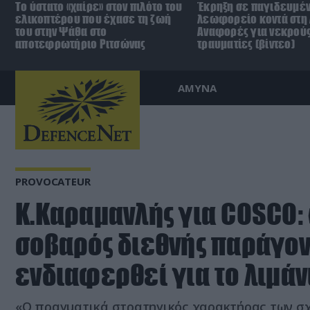
Το ύστατο «χαίρε» στον πιλότο του
Έκρηξη σε παγιδευμέ
ελικοπτέρου που έχασε τη ζωή
λεωφορείο κοντά στη
του στην Ψάθα στο
Αναφορές για νεκρούς
αποτεφρωτήριο Ριτσώνας
τραυματίες (βίντεο)
ΑΜΥΝΑ
PROVOCATEUR
Κ.Καραμανλής για COSCO: 
σοβαρός διεθνής παράγον
ενδιαφερθεί για το λιμάν
«Ο πραγματικά στρατηγικός χαρακτήρας των σχ