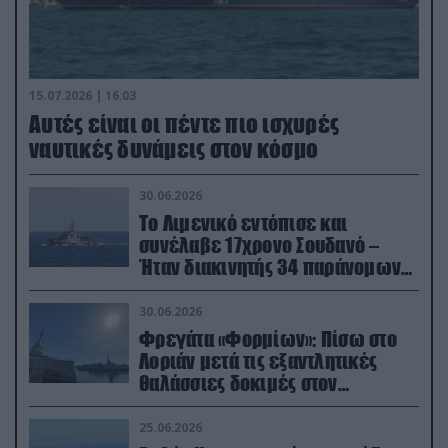
15.07.2026 | 16:03
Aυτές είναι οι πέντε πιο ισχυρές
ναυτικές δυνάμεις στον κόσμο
30.06.2026
Το Λιμενικό εντόπισε και
συνέλαβε 17χρονο Σουδανό –
Ήταν διακινητής 34 παράνομων
μεταναστών
30.06.2026
Φρεγάτα «Φορμίων»: Πίσω στο
Λοριάν μετά τις εξαντλητικές
θαλάσσιες δοκιμές στον
απαιτητικό Βισκαϊκό
25.06.2026