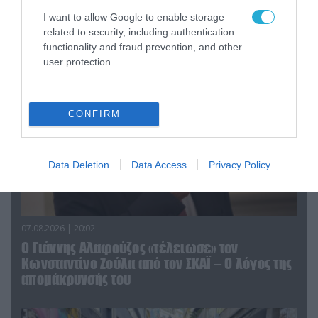
«Η απόλυτη τραγωδία»: Η «αιχμηρή» ανάρτηση
I want to allow Google to enable storage
του Αρκά για τα τατουάζ (φωτο)
related to security, including authentication
functionality and fraud prevention, and other
user protection.
CONFIRM
Data Deletion
Data Access
Privacy Policy
07.08.2026 | 20:02
Ο Γιάννης Αλαφούζος «τέλειωσε» τον
Κωνσταντίνο Ζούλα από τον ΣΚΑΪ – Ο λόγος της
απομάκρυνσής του