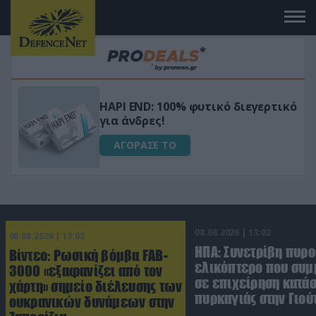
Μεταμόρφωσε τον κήπο σου με το
ικό
Ultra Box Μίνι Αλυσοπρίονο με
μπαταρία λιθίου
ΑΓΟΡΑΣΕ ΤΟ
08.08.2026 | 13:02
08.08.2026 | 13:02
ΗΠΑ: Συνετρίβη πυρ
Βίντεο: Ρωσική βόμβα FAB-
ελικόπτερο που συμ
3000 «εξαφανίζει από τον
σε επιχείρηση κατά
χάρτη» σημείο διέλευσης των
πυρκαγιάς στην Γιού
ουκρανικών δυνάμεων στην