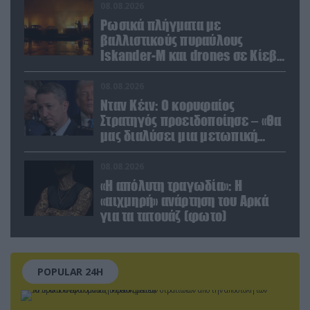
08.08.2026
Ρωσικά πλήγματα με
βαλλιστικούς πυραύλους
Iskander-M και drones σε Κίεβο
και Ντνιπροπετρόφσκ: Ισχυρές
εκρήξεις
08.08.2026
Νταν Κέιν: Ο κορυφαίος
Στρατηγός προειδοποίησε – «Θα
μας διαλύσει μια μετωπική
σύγκρουση με το Ιράν» – Τι
πρότεινε
08.08.2026
«Η απόλυτη τραγωδία»: Η
«αιχμηρή» ανάρτηση του Αρκά
για τα τατουάζ (φωτο)
POPULAR 24H