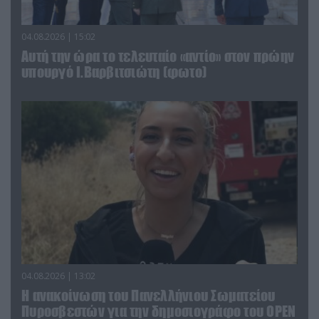
04.08.2026 | 15:02
Αυτή την ώρα το τελευταίο «αντίο» στον πρώην
υπουργό Ι.Βαρβιτσιώτη (φωτο)
04.08.2026 | 13:02
Η ανακοίνωση του Πανελλήνιου Σωματείου
Πυροσβεστών για την δημοσιογράφο του OPEN