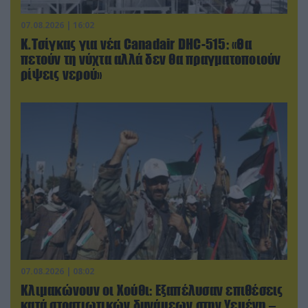
07.08.2026 | 16:02
Κ.Τσίγκας για νέα Canadair DHC-515: «Θα
πετούν τη νύχτα αλλά δεν θα πραγματοποιούν
ρίψεις νερού»
07.08.2026 | 08:02
Κλιμακώνουν οι Χούθι: Eξαπέλυσαν επιθέσεις
κατά στρατιωτικών δυνάμεων στην Υεμένη –