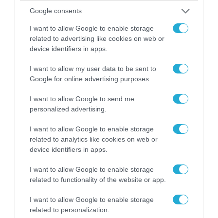
07.08.2026 | 19:02
Google consents
Απετράπη το εγχείρημα Ουκρανών για
αντεπίθεση στο Κολομίγτσι: Δείτε το πριν & το
I want to allow Google to enable storage
related to advertising like cookies on web or
μετά της προσπάθειάς τους (βίντεο)
device identifiers in apps.
I want to allow my user data to be sent to
ΠΟΛΙΤΙΚΗ
Google for online advertising purposes.
I want to allow Google to send me
personalized advertising.
I want to allow Google to enable storage
related to analytics like cookies on web or
device identifiers in apps.
I want to allow Google to enable storage
related to functionality of the website or app.
I want to allow Google to enable storage
related to personalization.
08.08.2026 | 09:02