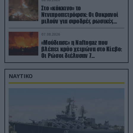
Στο «κόκκινο» το
Ντνιπροπετρόφσκ: Οι Ουκρανοί
μιλούν για σφοδρές ρωσικές
επιθέσεις σε όλη την επικράτεια
07.08.2026
«Μούδιασε» η Naftogaz που
βλέπει κρύο χειμώνα στο Κίεβο:
Οι Ρώσοι διέλυσαν 7
εγκαταστάσεις του ουκρανικού
κολοσσού!
ΝΑΥΤΙΚΟ