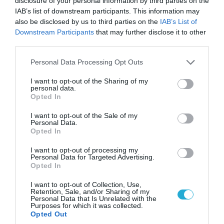
disclosure of your personal information by third parties on the
IAB’s list of downstream participants. This information may
also be disclosed by us to third parties on the
IAB’s List of
Downstream Participants
that may further disclose it to other
third parties.
07.08.2026 | 20:02
Please note that this website/app uses one or more Google
Personal Data Processing Opt Outs
Ο Γιάννης Αλαφούζος «τέλειωσε» τον
services and may gather and store information including but
Κωνσταντίνο Ζούλα από τον ΣΚΑΪ – Ο λόγος της
not limited to your visit or usage behaviour. You may click to
I want to opt-out of the Sharing of my
απομάκρυνσής του
personal data.
grant or deny consent to Google and its third-party tags to
Opted In
use your data for below specified purposes in below Google
consent section.
I want to opt-out of the Sale of my
Personal Data.
Opted In
I want to opt-out of processing my
Personal Data for Targeted Advertising.
Opted In
I want to opt-out of Collection, Use,
Retention, Sale, and/or Sharing of my
Personal Data that Is Unrelated with the
Purposes for which it was collected.
Opted Out