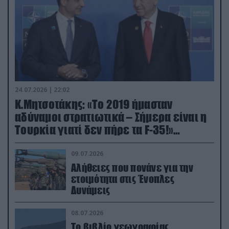
24.07.2026 | 22:02
Κ.Μητσοτάκης: «Το 2019 ήμασταν
αδύναμοι στρατιωτικά – Σήμερα είναι η
Τουρκία γιατί δεν πήρε τα F-35!»
(βίντεο)
09.07.2026
Αλήθειες που πονάνε για την
ετοιμότητα στις Ένοπλες
Δυνάμεις
08.07.2026
Το βιβλίο γεωγραφίας