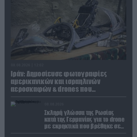
08.08.2026 | 12:02
Ιράν: Δημοσίευσε φωτογραφίες
αμερικανικών και ισραηλινών
αεροσκαφών & drones που
καταρρίφθηκαν
08.08.2026
Σκληρή γλώσσα της Ρωσίας
κατά της Γερμανίας για το drone
με εκρηκτικά που βρέθηκε σε
αεροδρόμιο της Λειψίας