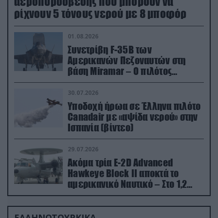
αεροπυρόσβεσης που μπορούν να
ρίχνουν 5 τόνους νερού με 8 μποφόρ
01.08.2026
Συνετρίβη F-35B των
Αμερικανών Πεζοναυτών στη
βάση Miramar – Ο πιλότος
εκτινάχθηκε εγκαίρως
30.07.2026
Υποδοχή ήρωα σε Έλληνα πιλότο
Canadair με «αψίδα νερού» στην
Ισπανία (βίντεο)
29.07.2026
Ακόμα τρία E-2D Advanced
Hawkeye Block II αποκτά το
αμερικανικό Ναυτικό – Στο 1,2
δισ.δολάρια το κόστος
ΕΛΛΗΝΟΤΟΥΡΚΙΚΑ