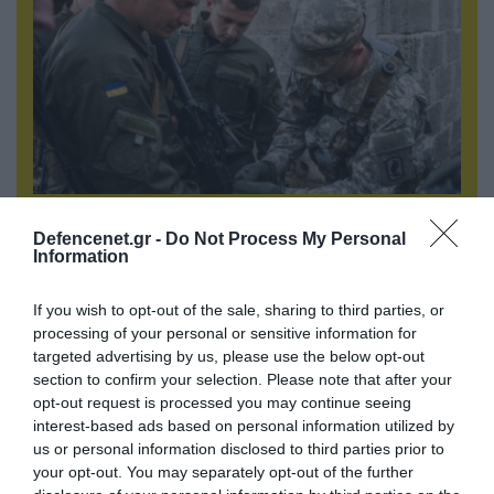
07.08.2026 | 18:02
Defencenet.gr -
Do Not Process My Personal
«Κεραυνοί» της ρωσικής Βοστόκ κατέκαψαν
Information
εξοπλισμό των ΗΠΑ με Ουκρανούς και
Αμερικανούς μισθοφόρους – Δείτε βίντεο
If you wish to opt-out of the sale, sharing to third parties, or
processing of your personal or sensitive information for
targeted advertising by us, please use the below opt-out
section to confirm your selection. Please note that after your
opt-out request is processed you may continue seeing
interest-based ads based on personal information utilized by
us or personal information disclosed to third parties prior to
your opt-out. You may separately opt-out of the further