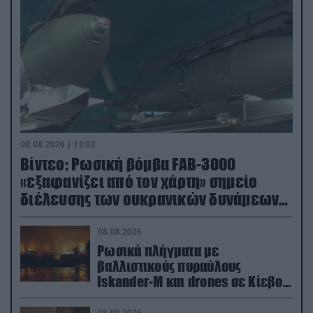
08.08.2026 | 13:02
Βίντεο: Ρωσική βόμβα FAB-3000
«εξαφανίζει από τον χάρτη» σημείο
διέλευσης των ουκρανικών δυνάμεων
στην Ζαπορίζια
08.08.2026
Ρωσικά πλήγματα με
βαλλιστικούς πυραύλους
Iskander-M και drones σε Κίεβο
και Ντνιπροπετρόφσκ: Ισχυρές
εκρήξεις
08.08.2026