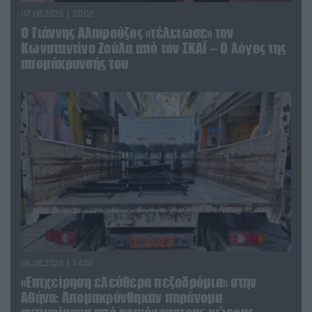
07.08.2026 | 20:02
Ο Γιάννης Αλαφούζος «τέλειωσε» τον
Κωνσταντίνο Ζούλα από τον ΣΚΑΪ – Ο λόγος της
απομάκρυνσής του
06.08.2026 | 14:02
«Επιχείρηση ελεύθερα πεζοδρόμια» στην
Αθήνα: Απομακρύνθηκαν παράνομα