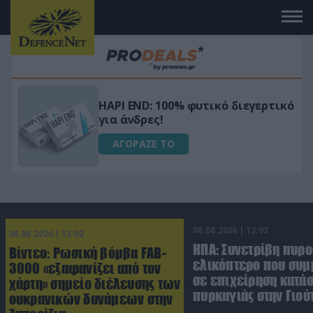
Μεταμόρφωσε τον κήπο σου με το
ικό
Ultra Box Μίνι Αλυσοπρίονο με
μπαταρία λιθίου
ΑΓΟΡΑΣΕ ΤΟ
08.08.2026 | 13:02
08.08.2026 | 13:02
ΗΠΑ: Συνετρίβη πυρ
Βίντεο: Ρωσική βόμβα FAB-
ελικόπτερο που συμ
3000 «εξαφανίζει από τον
σε επιχείρηση κατά
χάρτη» σημείο διέλευσης των
πυρκαγιάς στην Γιού
ουκρανικών δυνάμεων στην