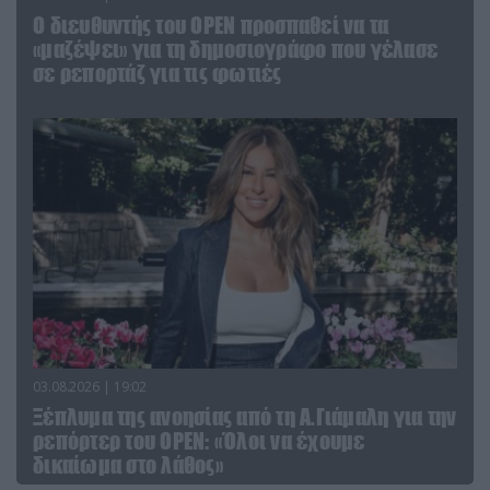
O διευθυντής του OPEN προσπαθεί να τα
«μαζέψει» για τη δημοσιογράφο που γέλασε
σε ρεπορτάζ για τις φωτιές
03.08.2026 | 19:02
Ξέπλυμα της ανοησίας από τη Α.Γιάμαλη για την
ρεπόρτερ του ΟΡΕΝ: «Όλοι να έχουμε
δικαίωμα στο λάθος»