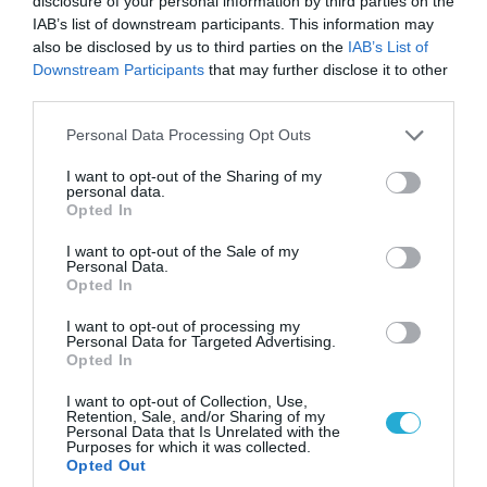
disclosure of your personal information by third parties on the
IAB’s list of downstream participants. This information may
also be disclosed by us to third parties on the
IAB’s List of
Downstream Participants
that may further disclose it to other
third parties.
07.08.2026 | 08:02
Κλιμακώνουν οι Χούθι: Eξαπέλυσαν επιθέσεις
Please note that this website/app uses one or more Google
Personal Data Processing Opt Outs
κατά στρατιωτικών δυνάμεων στην Υεμένη –
services and may gather and store information including but
Πλήγματα & στη Σαουδική Αραβία!
not limited to your visit or usage behaviour. You may click to
I want to opt-out of the Sharing of my
personal data.
grant or deny consent to Google and its third-party tags to
Opted In
use your data for below specified purposes in below Google
consent section.
I want to opt-out of the Sale of my
Personal Data.
Opted In
I want to opt-out of processing my
Personal Data for Targeted Advertising.
Opted In
I want to opt-out of Collection, Use,
Retention, Sale, and/or Sharing of my
Personal Data that Is Unrelated with the
Purposes for which it was collected.
Opted Out