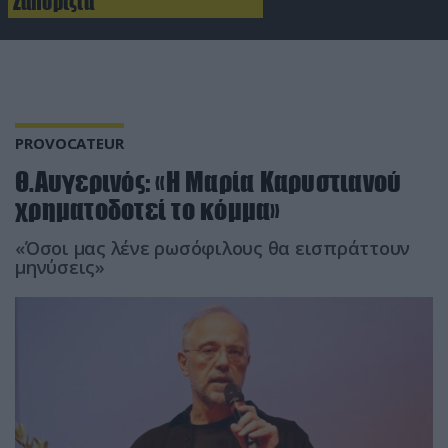
Ζαπορίζια
PROVOCATEUR
Θ.Αυγερινός: «Η Μαρία Καρυστιανού
χρηματοδοτεί το κόμμα»
«Όσοι μας λένε ρωσόφιλους θα εισπράττουν
μηνύσεις»