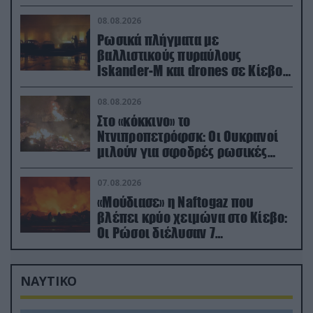
στην Ζαπορίζια
08.08.2026
Ρωσικά πλήγματα με
βαλλιστικούς πυραύλους
Iskander-M και drones σε Κίεβο
και Ντνιπροπετρόφσκ: Ισχυρές
εκρήξεις
08.08.2026
Στο «κόκκινο» το
Ντνιπροπετρόφσκ: Οι Ουκρανοί
μιλούν για σφοδρές ρωσικές
επιθέσεις σε όλη την επικράτεια
07.08.2026
«Μούδιασε» η Naftogaz που
βλέπει κρύο χειμώνα στο Κίεβο:
Οι Ρώσοι διέλυσαν 7
εγκαταστάσεις του ουκρανικού
κολοσσού!
ΝΑΥΤΙΚΟ