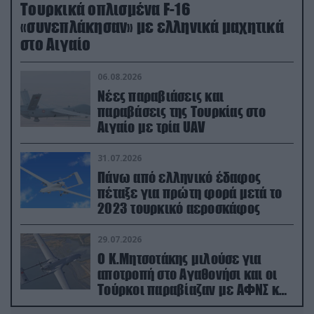
Τουρκικά οπλισμένα F-16
«συνεπλάκησαν» με ελληνικά μαχητικά
στο Αιγαίο
06.08.2026
Νέες παραβιάσεις και
παραβάσεις της Τουρκίας στο
Αιγαίο με τρία UAV
31.07.2026
Πάνω από ελληνικό έδαφος
πέταξε για πρώτη φορά μετά το
2023 τουρκικό αεροσκάφος
29.07.2026
Ο Κ.Μητσοτάκης μιλούσε για
αποτροπή στο Αγαθονήσι και οι
Τούρκοι παραβίαζαν με ΑΦΝΣ και
drone