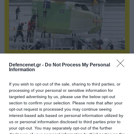
07.08.2026 | 16:02
Κ.Τσίγκας για νέα Canadair DHC-515: «Θα
Defencenet.gr -
Do Not Process My Personal
πετούν τη νύχτα αλλά δεν θα πραγματοποιούν
Information
ρίψεις νερού»
If you wish to opt-out of the sale, sharing to third parties, or
processing of your personal or sensitive information for
targeted advertising by us, please use the below opt-out
section to confirm your selection. Please note that after your
opt-out request is processed you may continue seeing
interest-based ads based on personal information utilized by
us or personal information disclosed to third parties prior to
your opt-out. You may separately opt-out of the further