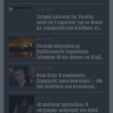
καταρρίφθηκαν
08.08.2026
Σκληρή γλώσσα της Ρωσίας
κατά της Γερμανίας για το drone
με εκρηκτικά που βρέθηκε σε
αεροδρόμιο της Λειψίας
08.08.2026
Ρωσικά πλήγματα με
βαλλιστικούς πυραύλους
Iskander-M και drones σε Κίεβο
και Ντνιπροπετρόφσκ: Ισχυρές
εκρήξεις
08.08.2026
Νταν Κέιν: Ο κορυφαίος
Στρατηγός προειδοποίησε – «Θα
μας διαλύσει μια μετωπική
σύγκρουση με το Ιράν» – Τι
πρότεινε
08.08.2026
«Η απόλυτη τραγωδία»: Η
«αιχμηρή» ανάρτηση του Αρκά