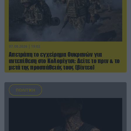
07.08.2026 | 19:02
Απετράπη το εγχείρημα Ουκρανών για
αντεπίθεση στο Κολομίγτσι: Δείτε το πριν & το
μετά της προσπάθειάς τους (βίντεο)
ΠΟΛΙΤΙΚΗ