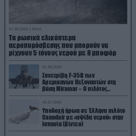
07.08.2026 | 00:02
Τα ρωσικά ελικόπτερα
αεροπυρόσβεσης που μπορούν να
ρίχνουν 5 τόνους νερού με 8 μποφόρ
01.08.2026
Συνετρίβη F-35B των
Αμερικανών Πεζοναυτών στη
βάση Miramar – Ο πιλότος
εκτινάχθηκε εγκαίρως
30.07.2026
Υποδοχή ήρωα σε Έλληνα πιλότο
Canadair με «αψίδα νερού» στην
Ισπανία (βίντεο)