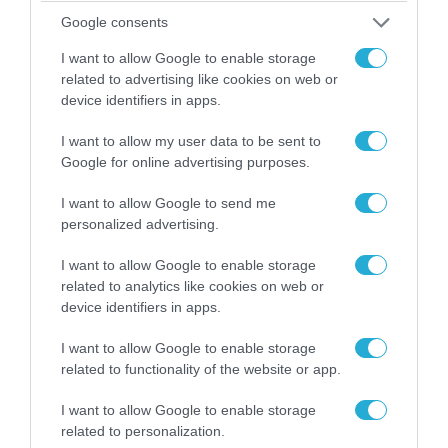
07.08.2026 | 08:02
Google consents
Οι ρωσικές δυνάμεις απέχουν μόλις 5 χλμ.
από Σλαβιάνσκ και Κραματόρσκ στο Ντονέτσκ
I want to allow Google to enable storage
related to advertising like cookies on web or
device identifiers in apps.
I want to allow my user data to be sent to
Google for online advertising purposes.
I want to allow Google to send me
personalized advertising.
I want to allow Google to enable storage
related to analytics like cookies on web or
device identifiers in apps.
07.08.2026 | 18:02
I want to allow Google to enable storage
«Κεραυνοί» της ρωσικής Βοστόκ κατέκαψαν
related to functionality of the website or app.
εξοπλισμό των ΗΠΑ με Ουκρανούς και
Αμερικανούς μισθοφόρους – Δείτε βίντεο
I want to allow Google to enable storage
related to personalization.