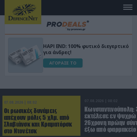
Μεταμόρφωσε τον κήπο σου με το
ικό
Ultra Box Μίνι Αλυσοπρίονο με
μπαταρία λιθίου
ΑΓΟΡΑΣΕ ΤΟ
07.08.2026 | 08:02
07.08.2026 | 08:02
Κωνσταντινούπολη:
Οι ρωσικές δυνάμεις
εκτέλεσε εν ψυχρώ 
απέχουν μόλις 5 χλμ. από
26χρονη πρώην σύν
Σλαβιάνσκ και Κραματόρσκ
έξω από φαρμακείο 
στο Ντονέτσκ