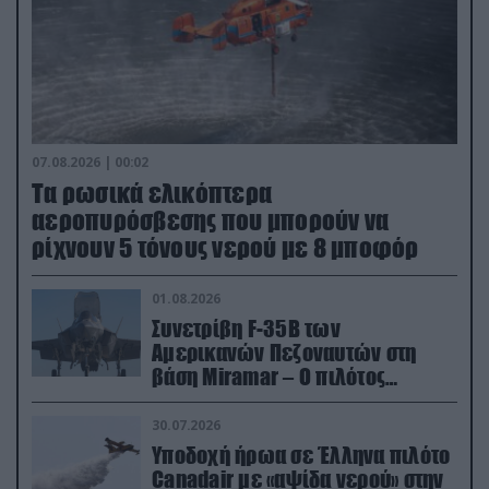
07.08.2026 | 00:02
Τα ρωσικά ελικόπτερα
αεροπυρόσβεσης που μπορούν να
ρίχνουν 5 τόνους νερού με 8 μποφόρ
01.08.2026
Συνετρίβη F-35B των
Αμερικανών Πεζοναυτών στη
βάση Miramar – Ο πιλότος
εκτινάχθηκε εγκαίρως
30.07.2026
Υποδοχή ήρωα σε Έλληνα πιλότο
Canadair με «αψίδα νερού» στην