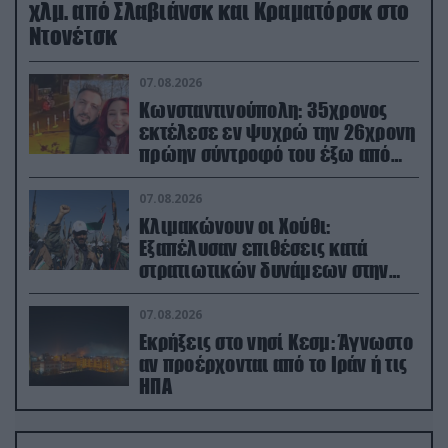
χλμ. από Σλαβιάνσκ και Κραματόρσκ στο
Ντονέτσκ
07.08.2026
Κωνσταντινούπολη: 35χρονος
εκτέλεσε εν ψυχρώ την 26χρονη
πρώην σύντροφό του έξω από
φαρμακείο (βίντεο)
07.08.2026
Κλιμακώνουν οι Χούθι:
Eξαπέλυσαν επιθέσεις κατά
στρατιωτικών δυνάμεων στην
Υεμένη – Πλήγματα & στη
Σαουδική Αραβία!
07.08.2026
Εκρήξεις στο νησί Κεσμ: Άγνωστο
αν προέρχονται από το Ιράν ή τις
ΗΠΑ