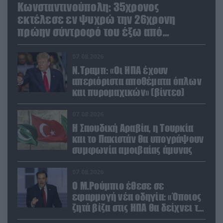
Κωνσταντινούπολη: 35χρονος
εκτέλεσε εν ψυχρώ την 26χρονη
πρώην σύντροφό του έξω από
φαρμακείο (βίντεο)
07.08.2026
Ν.Τραμπ: «Οι ΗΠΑ έχουν
απεριόριστα αποθέματα όπλων
και πυρομαχικών» (βίντεο)
07.08.2026
Η Σαουδική Αραβία, η Τουρκία
και το Πακιστάν θα υπογράψουν
συμφωνία αμοιβαίας άμυνας
07.08.2026
Ο Μ.Ρούμπιο έθεσε σε
εφαρμογή νέα οδηγία: «Όποιος
ζητά βίζα στις ΗΠΑ θα δείχνει τα
social media – Τίποτα κρυφό»