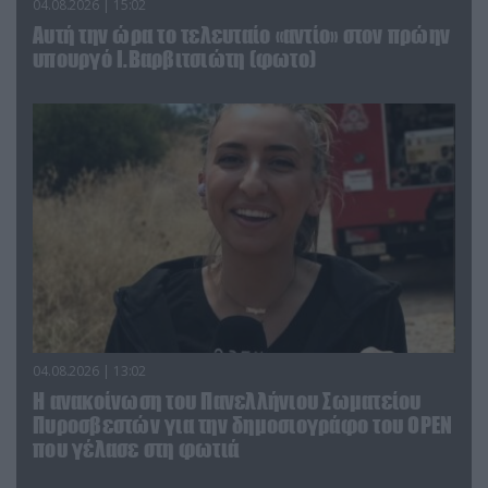
04.08.2026 | 15:02
Αυτή την ώρα το τελευταίο «αντίο» στον πρώην
υπουργό Ι.Βαρβιτσιώτη (φωτο)
04.08.2026 | 13:02
Η ανακοίνωση του Πανελλήνιου Σωματείου
Πυροσβεστών για την δημοσιογράφο του OPEN
που γέλασε στη φωτιά