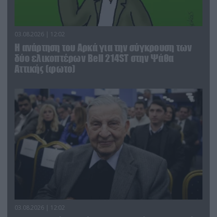
03.08.2026 | 12:02
Η ανάρτηση του Αρκά για την σύγκρουση των
δύο ελικοπτέρων Bell 214ST στην Ψάθα
Αττικής (φωτο)
03.08.2026 | 12:02