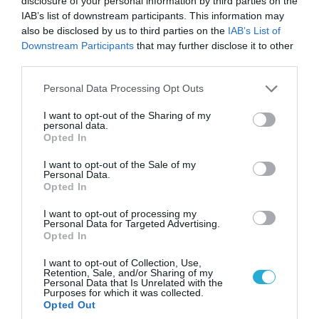
disclosure of your personal information by third parties on the
IAB’s list of downstream participants. This information may
also be disclosed by us to third parties on the
IAB’s List of
Downstream Participants
that may further disclose it to other
third parties.
Please note that this website/app uses one or more Google
Personal Data Processing Opt Outs
services and may gather and store information including but
not limited to your visit or usage behaviour. You may click to
I want to opt-out of the Sharing of my
07.08.2026 | 00:02
personal data.
grant or deny consent to Google and its third-party tags to
Τουρκικά οπλισμένα F-16 «συνεπλάκησαν» με
Opted In
use your data for below specified purposes in below Google
ελληνικά μαχητικά στο Αιγαίο
consent section.
I want to opt-out of the Sale of my
Personal Data.
Opted In
I want to opt-out of processing my
Personal Data for Targeted Advertising.
Opted In
I want to opt-out of Collection, Use,
Retention, Sale, and/or Sharing of my
Personal Data that Is Unrelated with the
Purposes for which it was collected.
Opted Out