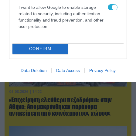
ξένων εθελοντών που πολεμούν για το Κίεβο
I want to allow Google to enable storage
related to security, including authentication
functionality and fraud prevention, and other
user protection.
CONFIRM
Data Deletion
Data Access
Privacy Policy
06.08.2026 | 14:02
«Επιχείρηση ελεύθερα πεζοδρόμια» στην
Αθήνα: Απομακρύνθηκαν παράνομα
αντικείμενα από κοινόχρηστους χώρους