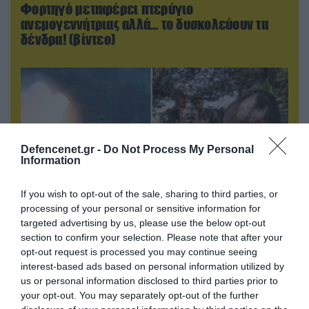
Φορτηγό μεταφέρει πτερύγιο
ανεμογεννήτριας αλλά… το δυσκολεύουν τα
δένδρα! (βίντεο)
Defencenet.gr -
Do Not Process My Personal
Information
If you wish to opt-out of the sale, sharing to third parties, or
processing of your personal or sensitive information for
targeted advertising by us, please use the below opt-out
08.08.2026 | 14:02
section to confirm your selection. Please note that after your
opt-out request is processed you may continue seeing
Η Τουρκία πουλάει στην Ουκρανία όλο το
interest-based ads based on personal information utilized by
αμερικανικό πυραυλικό πυροβολικό της: MLRS
us or personal information disclosed to third parties prior to
και ΑΤΑCMS
your opt-out. You may separately opt-out of the further