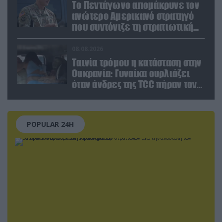
Το Πεντάγωνο απομάκρυνε τον
ανώτερο Αμερικανό στρατηγό
που συντόνιζε τη στρατιωτική
βοήθεια προς την Ουκρανία
08.08.2026
Ταινία τρόμου η κατάσταση στην
Ουκρανία: Γυναίκα ουρλιάζει
όταν άνδρες της TCC πήραν τον
σύντροφό της (βίντεο)
POPULAR 24H