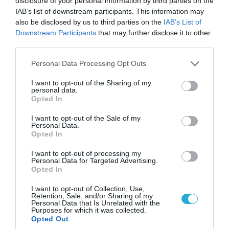
disclosure of your personal information by third parties on the
IAB’s list of downstream participants. This information may
also be disclosed by us to third parties on the
IAB’s List of
Downstream Participants
that may further disclose it to other
third parties.
Please note that this website/app uses one or more Google
Personal Data Processing Opt Outs
services and may gather and store information including but
not limited to your visit or usage behaviour. You may click to
I want to opt-out of the Sharing of my
personal data.
grant or deny consent to Google and its third-party tags to
Opted In
use your data for below specified purposes in below Google
consent section.
I want to opt-out of the Sale of my
Personal Data.
07.08.2026 | 16:02
Opted In
Κ.Τσίγκας για νέα Canadair DHC-515: «Θα
πετούν τη νύχτα αλλά δεν θα πραγματοποιούν
I want to opt-out of processing my
Personal Data for Targeted Advertising.
ρίψεις νερού»
Opted In
I want to opt-out of Collection, Use,
Retention, Sale, and/or Sharing of my
Personal Data that Is Unrelated with the
Purposes for which it was collected.
Opted Out