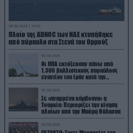
08.08.2026 | 18:02
Πλοίο της ADNOC των ΗΑΕ κτυπήθηκε
από πύραυλο στα Στενά του Ορμούζ
08.08.2026
Οι ΗΠΑ εκτόξευσαν πάνω από
1.300 βαλλιστικούς πυραύλους
εναντίον του Ιράν κατά την
διάρκεια του πολέμου
08.08.2026
Σε «αναμμένα κάρβουνα» η
Τουρκία: Περιορίζει την κίνηση
πλοίων από την Μαύρη Θάλασσα
08.08.2026
ΕΚΤΑΚΤΟ: Τρεις Μεραρχίες του