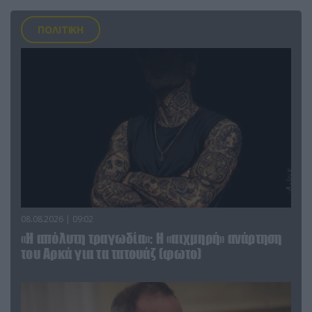
ΠΟΛΙΤΙΚΗ
08.08.2026 | 09:02
«Η απόλυτη τραγωδία»: Η «αιχμηρή» ανάρτηση
του Αρκά για τα τατουάζ (φωτο)