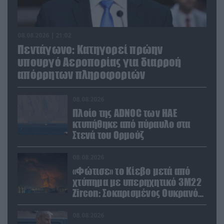
08.08.2026 | 21:02
Πεντάγωνο: Κατηγορεί πρώην
υπουργό Αεροπορίας για διαρροή
απόρρητων πληροφοριών
08.08.2026
Πλοίο της ADNOC των ΗΑΕ
κτυπήθηκε από πύραυλο στα
Στενά του Ορμούζ
08.08.2026
«Φώτισε» το Κίεβο μετά από
χτύπημα με υπερηχητικό 3M22
Zircon: Σοκαρισμένος Ουκρανός
κατέγραψε τη στιγμή (βίντεο)
08.08.2026