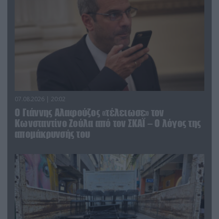
07.08.2026 | 20:02
Ο Γιάννης Αλαφούζος «τέλειωσε» τον
Κωνσταντίνο Ζούλα από τον ΣΚΑΪ – Ο λόγος της
απομάκρυνσής του