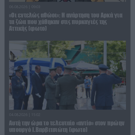
06.08.2026 | 09:03
«Οι εντελώς αθώοι»: Η ανάρτηση του Αρκά για
τα ζώα που χάθηκαν στις πυρκαγιές της
Αττικής (φωτο)
04.08.2026 | 15:02
Αυτή την ώρα το τελευταίο «αντίο» στον πρώην
υπουργό Ι.Βαρβιτσιώτη (φωτο)