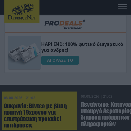
Μεταμόρφωσε τον κήπο σου με το
ικό
Ultra Box Μίνι Αλυσοπρίονο με
μπαταρία λιθίου
ΑΓΟΡΑΣΕ ΤΟ
08.08.2026 | 21:02
08.08.2026 | 21:02
Πεντάγωνο: Κατηγο
Ουκρανία: Βίντεο με βίαιη
υπουργό Αεροπορίας
αρπαγή 19χρονου για
διαρροή απόρρητων
επιστράτευση προκαλεί
πληροφοριών
αντιδράσεις