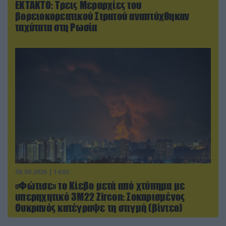
ΕΚΤΑΚΤΟ: Τρεις Μεραρχίες του
βορειοκορεατικού Στρατού αναπτύχθηκαν
ταχύτατα στη Ρωσία
08.08.2026 | 14:02
«Φώτισε» το Κίεβο μετά από χτύπημα με
υπερηχητικό 3M22 Zircon: Σοκαρισμένος
Ουκρανός κατέγραψε τη στιγμή (βίντεο)