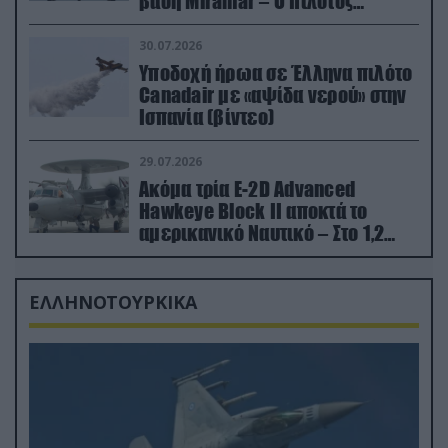
βάση Miramar – Ο πιλότος
εκτινάχθηκε εγκαίρως
30.07.2026
Υποδοχή ήρωα σε Έλληνα πιλότο
Canadair με «αψίδα νερού» στην
Ισπανία (βίντεο)
29.07.2026
Ακόμα τρία E-2D Advanced
Hawkeye Block II αποκτά το
αμερικανικό Ναυτικό – Στο 1,2
δισ.δολάρια το κόστος
ΕΛΛΗΝΟΤΟΥΡΚΙΚΑ