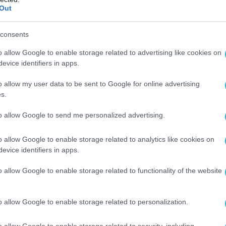
υ τον Χρήστος Τριαντόπουλος – Christos
Out
αντόπουλος – Christos Triantopoulos που
σίματα και μπαζώματα και πήγαινε.
consents
ει κανένας !!!
o allow Google to enable storage related to advertising like cookies on
evice identifiers in apps.
κότσια να σβήσεις έστω και ένα όνομα από τα 57
 είναι θαύμα.
o allow my user data to be sent to Google for online advertising
s.
ι λες πως το λες και πως το εκλαμβάνει ο
to allow Google to send me personalized advertising.
o allow Google to enable storage related to analytics like cookies on
 εκεί για όσο η δικαιοσύνη δεν κάνει το καθήκον
evice identifiers in apps.
o allow Google to enable storage related to functionality of the website
αθήκον της δικαιοσύνης ρώτα τον φίλο σου τον
 έπρεπε να είναι ήδη στην φυλακή.
o allow Google to enable storage related to personalization.
μμύρια τουρίστες όταν ενημερώνονται γιατί
o allow Google to enable storage related to security, including