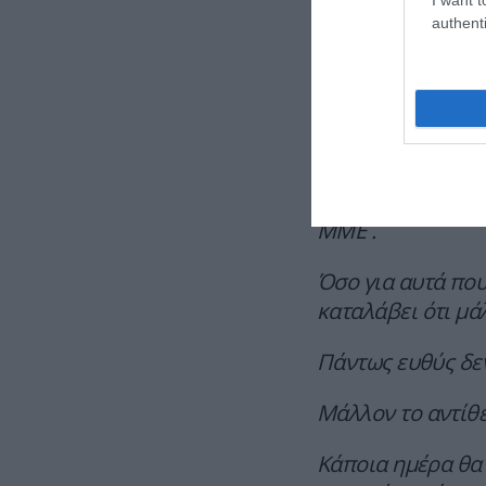
υπάρχουν τα ονόμ
authenti
Κοίταξε να ξεβρω
έδιωξε εκατομμύρ
Ντροπή είναι να β
ώρα στο μυαλό χω
αν δεν γνωρίζεις 
ΜΜΕ .
Όσο για αυτά που 
καταλάβει ότι μάλ
Πάντως ευθύς δεν
Μάλλον το αντίθε
Κάποια ημέρα θα 