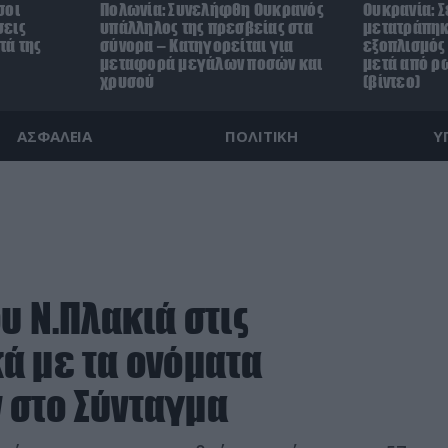
σοι
Πολωνία: Συνελήφθη Ουκρανός
Ουκρανία: Σ
σεις
υπάλληλος της πρεσβείας στα
μετατράπηκ
τά της
σύνορα – Κατηγορείται για
εξοπλισμός 
μεταφορά μεγάλων ποσών και
μετά από ρ
χρυσού
(βίντεο)
ΑΣΦΑΛΕΙΑ
ΠΟΛΙΤΙΚΗ
Υ
υ Ν.Πλακιά στις
ά με τα ονόματα
 στο Σύνταγμα