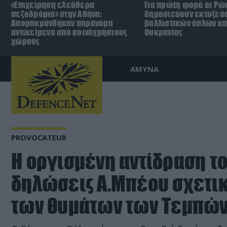
«Επιχείρηση ελεύθερα
Για πρώτη φορά οι Ρώ
πεζοδρόμια» στην Αθήνα:
δημοσιεύουν εκτοξεύ
Απομακρύνθηκαν παράνομα
βαλλιστικών όπλων κα
αντικείμενα από κοινόχρηστους
Ουκρανίας
χώρους
ΑΜΥΝΑ
PROVOCATEUR
Η οργισμένη αντίδραση το
δηλώσεις Α.Μπέου σχετικ
των θυμάτων των Τεμπών