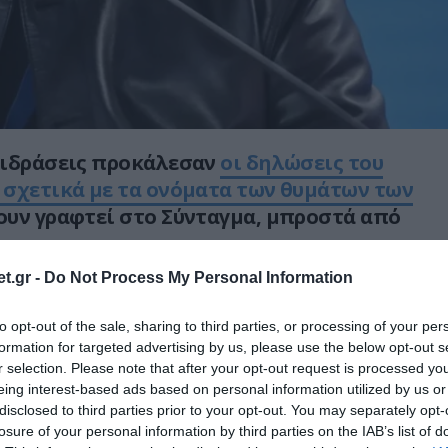
τιδράσεις προκάλεσαν
οι δηλώσεις του
 σχετικά με τα ονόματα των θυμάτων των
ουν γραφτεί στο Σύνταγμα, μπροστά από
t.gr -
Do Not Process My Personal Information
υ είχε τοποθετηθεί δημόσια ζητώντας να
α ονόματα των 57 νεκρών, ενώ κάλεσε ακόμα
to opt-out of the sale, sharing to third parties, or processing of your per
υργό να παρέμβει για το ζήτημα.
formation for targeted advertising by us, please use the below opt-out s
r selection. Please note that after your opt-out request is processed y
υ έδωσε ο Νίκος Πλακιάς, ο οποίος έχασε τις
eing interest-based ads based on personal information utilized by us or
disclosed to third parties prior to your opt-out. You may separately opt-
ου και την ανιψιά του στο σιδηροδρομικό
losure of your personal information by third parties on the IAB’s list of
εμπών. Σε δημόσια ανάρτησή του, ο