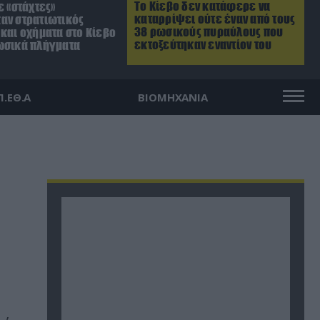
Το Κίεβο δεν κατάφερε να
ε «στάχτες»
καταρρίψει ούτε έναν από τους
αν στρατιωτικός
38 ρωσικούς πυραύλους που
και οχήματα στο Κίεβο
εκτοξεύτηκαν εναντίον του
ωσικά πλήγματα
Π.ΕΘ.Α
ΒΙΟΜΗΧΑΝΙΑ