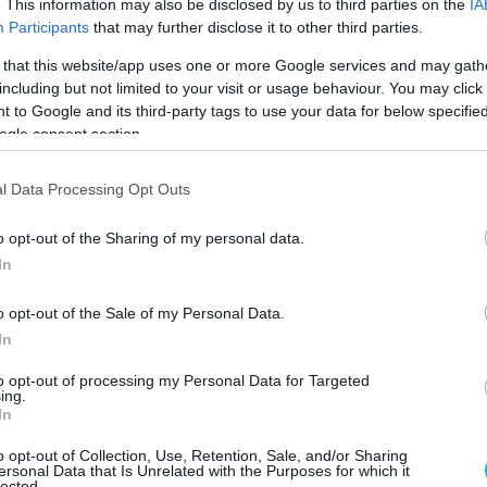
. This information may also be disclosed by us to third parties on the
IA
ε ότι τα ονόματα των θυμάτων θα
Participants
that may further disclose it to other third parties.
 σημείο όσο η δικαιοσύνη δεν έχει αποδώσει
 that this website/app uses one or more Google services and may gath
μμίζοντας ότι η παρουσία τους αποτελεί
including but not limited to your visit or usage behaviour. You may click 
τραγωδίας.
 to Google and its third-party tags to use your data for below specifi
ogle consent section.
θυνε προσωπική και ιδιαίτερα φορτισμένη
l Data Processing Opt Outs
ον δήμαρχο Βόλου, αφήνοντας αιχμές για τις
ες τοποθετήσεις του γύρω από το θέμα και
o opt-out of the Sharing of my personal data.
ι κάποια στιγμή θα υπάρξει προσωπική
In
 θα κριθεί η στάση του απέναντι στους
υμάτων.
o opt-out of the Sale of my Personal Data.
In
άρτηση Ν.Πλακιά:
to opt-out of processing my Personal Data for Targeted
ing.
ος γιατί ζητάς βοήθεια από τον Kyriakos
In
ς να σβήσεις τα ονόματα στο Σύνταγμα;
o opt-out of Collection, Use, Retention, Sale, and/or Sharing
ersonal Data that Is Unrelated with the Purposes for which it
lected.