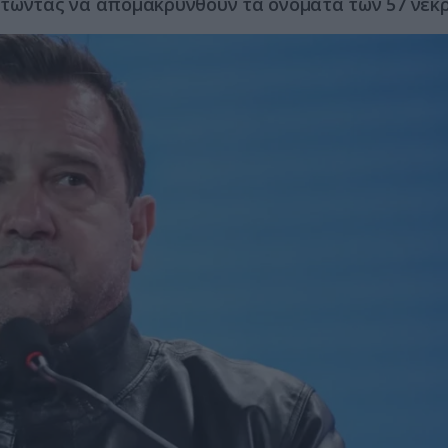
ητώντας να απομακρυνθούν τα ονόματα των 57 νεκ