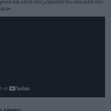
 γονιό και να τα πεις μπροστά του όλα αυτά που
τώρα
».
Ο ΑΡΘΡΟ