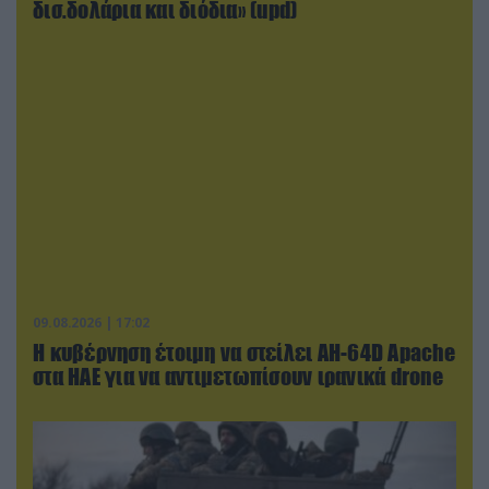
δισ.δολάρια και διόδια» (upd)
09.08.2026 | 17:02
Η κυβέρνηση έτοιμη να στείλει AH-64D Apache
στα ΗΑΕ για να αντιμετωπίσουν ιρανικά drone