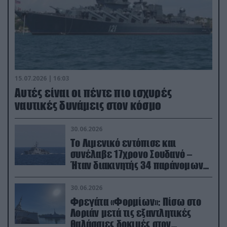
15.07.2026 | 16:03
Aυτές είναι οι πέντε πιο ισχυρές
ναυτικές δυνάμεις στον κόσμο
30.06.2026
Το Λιμενικό εντόπισε και
συνέλαβε 17χρονο Σουδανό –
Ήταν διακινητής 34 παράνομων
μεταναστών
30.06.2026
Φρεγάτα «Φορμίων»: Πίσω στο
Λοριάν μετά τις εξαντλητικές
θαλάσσιες δοκιμές στον