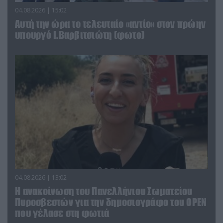
04.08.2026 | 15:02
Αυτή την ώρα το τελευταίο «αντίο» στον πρώην
υπουργό Ι.Βαρβιτσιώτη (φωτο)
04.08.2026 | 13:02
Η ανακοίνωση του Πανελλήνιου Σωματείου
Πυροσβεστών για την δημοσιογράφο του OPEN
που γέλασε στη φωτιά