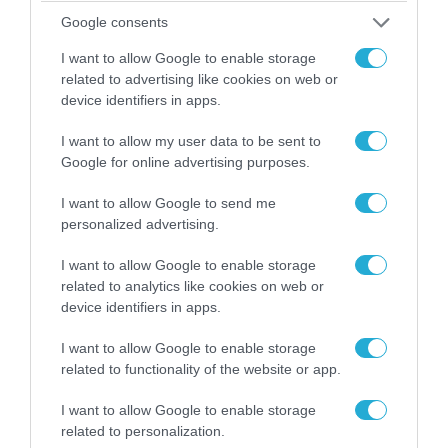
Google consents
I want to allow Google to enable storage
09.08.2026 | 17:02
related to advertising like cookies on web or
ΣΥΡΙΖΑ για υποκλοπές: «Το (παρα)κράτος της ΝΔ
device identifiers in apps.
έχει συνέχεια και συνέπεια»
I want to allow my user data to be sent to
Google for online advertising purposes.
I want to allow Google to send me
personalized advertising.
I want to allow Google to enable storage
related to analytics like cookies on web or
device identifiers in apps.
I want to allow Google to enable storage
related to functionality of the website or app.
08.08.2026 | 09:02
I want to allow Google to enable storage
«Η απόλυτη τραγωδία»: Η «αιχμηρή» ανάρτηση
related to personalization.