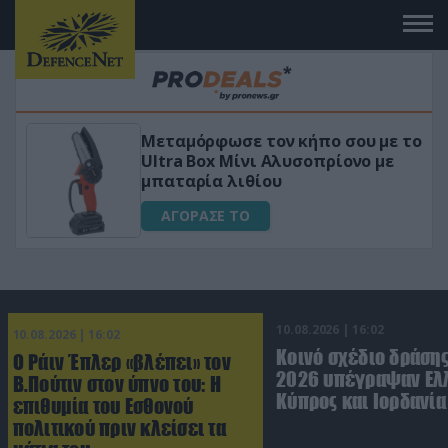
 το
«Μαγική» φόρμουλα τριβόλι + VIP
για αύξηση της λίμπιντο
ΑΓΟΡΑΣΕ ΤΟ
10.08.2026 | 16:02
10.08.2026 | 16:02
Κοινό σχέδιο δράσης
Ο Ράιν Έπλερ «βλέπει» τον
2026 υπέγραψαν Ελ
Β.Πούτιν στον ύπνο του: Η
Κύπρος και Ιορδανία
επιθυμία του Εσθονού
πολιτικού πριν κλείσει τα