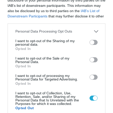
disclosure of your personal information by third parties on the
IAB’s list of downstream participants. This information may
also be disclosed by us to third parties on the
IAB’s List of
Downstream Participants
that may further disclose it to other
third parties.
09.08.2026 | 19:02
Ρωσικό Su-34 προκάλεσε τον όλεθρο σε
Please note that this website/app uses one or more Google
Personal Data Processing Opt Outs
κτίριο με Ουκρανούς στη Ζαπορίζια – Δείτε
services and may gather and store information including but
βίντεο
not limited to your visit or usage behaviour. You may click to
I want to opt-out of the Sharing of my
personal data.
grant or deny consent to Google and its third-party tags to
Opted In
use your data for below specified purposes in below Google
consent section.
I want to opt-out of the Sale of my
ΠΟΛΙΤΙΚΗ
Personal Data.
Opted In
I want to opt-out of processing my
Personal Data for Targeted Advertising.
Opted In
I want to opt-out of Collection, Use,
Retention, Sale, and/or Sharing of my
Personal Data that Is Unrelated with the
Purposes for which it was collected.
Opted Out