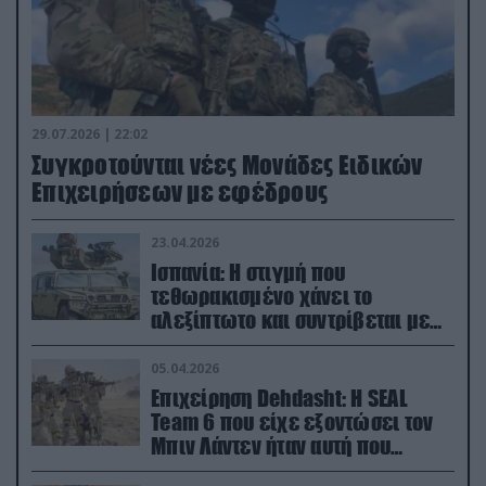
29.07.2026 | 22:02
Συγκροτούνται νέες Μονάδες Ειδικών
Επιχειρήσεων με εφέδρους
23.04.2026
Ισπανία: Η στιγμή που
τεθωρακισμένο χάνει το
αλεξίπτωτο και συντρίβεται με
ορμή στο έδαφος (βίντεο)
05.04.2026
Επιχείρηση Dehdasht: Η SEAL
Team 6 που είχε εξοντώσει τον
Μπιν Λάντεν ήταν αυτή που
διέσωσε τον πιλότο του F-15