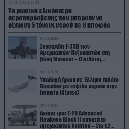
07.08.2026 | 00:02
Τα ρωσικά ελικόπτερα
αεροπυρόσβεσης που μπορούν να
ρίχνουν 5 τόνους νερού με 8 μποφόρ
01.08.2026
Συνετρίβη F-35B των
Αμερικανών Πεζοναυτών στη
βάση Miramar – Ο πιλότος
εκτινάχθηκε εγκαίρως
30.07.2026
Υποδοχή ήρωα σε Έλληνα πιλότο
Canadair με «αψίδα νερού» στην
Ισπανία (βίντεο)
29.07.2026
Ακόμα τρία E-2D Advanced
Hawkeye Block II αποκτά το
αμερικανικό Ναυτικό – Στο 1,2