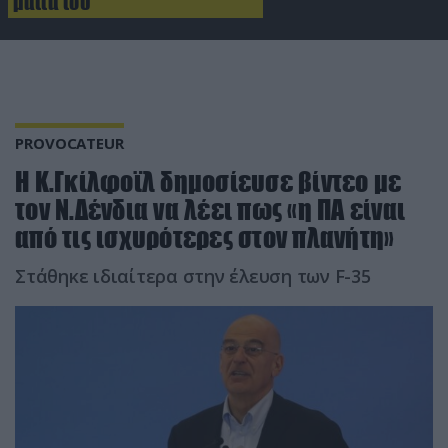
μάτια του
PROVOCATEUR
Η Κ.Γκίλφοϊλ δημοσίευσε βίντεο με
τον Ν.Δένδια να λέει πως «η ΠΑ είναι
από τις ισχυρότερες στον πλανήτη»
Στάθηκε ιδιαίτερα στην έλευση των F-35