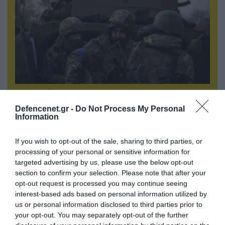
09.08.2026 | 23:02
Νεοσύλλεκτοι Ουκρανοί στρατιώτες και
Defencenet.gr -
Do Not Process My Personal
υπάλληλοι της TCC έτρεχαν πανικόβλητοι
Information
αλλά… εξοντώθηκαν – Δείτε βίντεο
If you wish to opt-out of the sale, sharing to third parties, or
processing of your personal or sensitive information for
targeted advertising by us, please use the below opt-out
section to confirm your selection. Please note that after your
opt-out request is processed you may continue seeing
interest-based ads based on personal information utilized by
us or personal information disclosed to third parties prior to
your opt-out. You may separately opt-out of the further