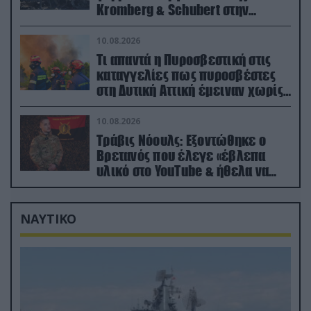
Kromberg & Schubert στην
Ουκρανία (βίντεο)
10.08.2026
Τι απαντά η Πυροσβεστική στις
καταγγελίες πως πυροσβέστες
στη Δυτική Αττική έμειναν χωρίς
φαγητό και νερό
10.08.2026
Τράβις Νόουλς: Εξοντώθηκε ο
Βρετανός που έλεγε «έβλεπα
υλικό στο YouTube & ήθελα να
καθαρίσω τους Ρώσους» (βίντεο)
ΝΑΥΤΙΚΟ