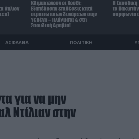
Κλιμακώνουν οι Χούθι:
Η Σαουδική 
τα όπλων
Eξαπέλυσαν επιθέσεις κατά
το Πακιστά
τεο)
στρατιωτικών δυνάμεων στην
συμφωνία α
Υεμένη – Πλήγματα & στη
Σαουδική Αραβία!
ΑΣΦΑΛΕΙΑ
ΠΟΛΙΤΙΚΗ
Υ
τα για να μην
αλ Ντίλιαν στην