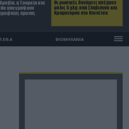
Οι ρωσικές δυνάμεις απέχουν
Αραβία, η Τουρκία και
μόλις 5 χλμ. από Σλαβιάνσκ και
ν θα υπογράψουν
Κραματόρσκ στο Ντονέτσκ
μοιβαίας άμυνας
Π.ΕΘ.Α
ΒΙΟΜΗΧΑΝΙΑ