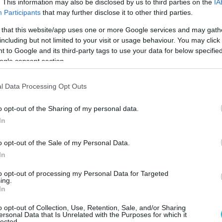
. This information may also be disclosed by us to third parties on the
IA
 όπως ο Δεμίρης και ο Τζαβέλλας έγινε
Participants
that may further disclose it to other third parties.
ση παρόμοιων διαδικασιών και χωρίς να
 that this website/app uses one or more Google services and may gath
άλληλα αυτό το θέμα.
including but not limited to your visit or usage behaviour. You may click 
 to Google and its third-party tags to use your data for below specifi
ρθρο 43Α του Κανονισμού, η Επιτροπή
ogle consent section.
αλέσει σε ακρόαση δημόσια πρόσωπα και
l Data Processing Opt Outs
 κράτους, με υποχρεωτική την παρουσία τους
νειας.
o opt-out of the Sharing of my personal data.
In
ίλιαν,
αν και πρωτόδικα καταδικάστηκε
φυλάκισης για το σκάνδαλο των
o opt-out of the Sale of my Personal Data.
ακολουθήσεων, φαίνεται να αγνοείται
In
ν κυβέρνηση, η οποία αρνείται να τον
to opt-out of processing my Personal Data for Targeted
ημόσιο πρόσωπο και να διευκολύνει την
ing.
In
o opt-out of Collection, Use, Retention, Sale, and/or Sharing
την ουσία, μια σιωπηρή ομολογία εμπλοκής
ersonal Data that Is Unrelated with the Purposes for which it
lected.