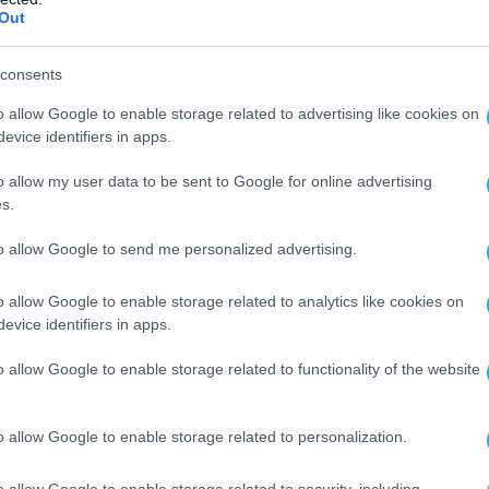
νησης όσο και προσωπικά του πρωθυπουργού
Out
 το παράνομο λογισμικό παρακολούθησης,
 και τις υποψίες περί απόκρυψης κρίσιμων
consents
είχνουν τους πραγματικούς υπεύθυνους.
o allow Google to enable storage related to advertising like cookies on
evice identifiers in apps.
o allow my user data to be sent to Google for online advertising
s.
to allow Google to send me personalized advertising.
o allow Google to enable storage related to analytics like cookies on
evice identifiers in apps.
o allow Google to enable storage related to functionality of the website
o allow Google to enable storage related to personalization.
o allow Google to enable storage related to security, including