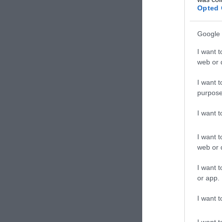
τόσο της κυβέρ
Opted 
στο σκάνδαλο με
επιβεβαιώνοντας
Google 
γεγονότων που δ
I want t
web or d
I want t
purpose
I want 
I want t
web or d
I want t
or app.
I want t
I want t