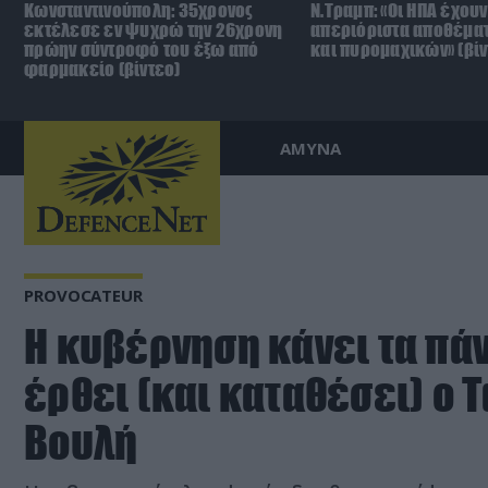
Κωνσταντινούπολη: 35χρονος
Ν.Τραμπ: «Οι ΗΠΑ έχουν
εκτέλεσε εν ψυχρώ την 26χρονη
απεριόριστα αποθέμα
πρώην σύντροφό του έξω από
και πυρομαχικών» (βίν
φαρμακείο (βίντεο)
ΑΜΥΝΑ
PROVOCATEUR
Η κυβέρνηση κάνει τα πάν
έρθει (και καταθέσει) ο Τ
Βουλή