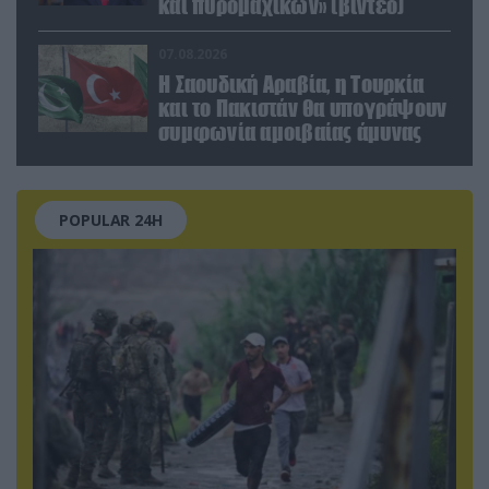
και πυρομαχικών» (βίντεο)
07.08.2026
Η Σαουδική Αραβία, η Τουρκία
και το Πακιστάν θα υπογράψουν
συμφωνία αμοιβαίας άμυνας
POPULAR 24H