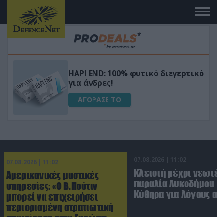
Μεταμόρφωσε τον κήπο σου με το
ικό
Ultra Box Μίνι Αλυσοπρίονο με
μπαταρία λιθίου
ΑΓΟΡΑΣΕ ΤΟ
07.08.2026 | 11:02
07.08.2026 | 11:02
Κλειστή μέχρι νεωτ
Αμερικανικές μυστικές
παραλία Λυκοδήμου 
υπηρεσίες: «Ο Β.Πούτιν
Κύθηρα για λόγους 
μπορεί να επιχειρήσει
περιορισμένη στρατιωτική