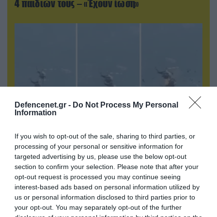
4 παιδιών τους – «Έχουν ίωση»
Defencenet.gr -
Do Not Process My Personal
Information
If you wish to opt-out of the sale, sharing to third parties, or
07.08.2026 | 01:02
processing of your personal or sensitive information for
Ελέγχεται αμοντάριστο βίντεο της σύγκρουσης
targeted advertising by us, please use the below opt-out
των ελικοπτέρων στην Ψάθα – Σενάριο για
section to confirm your selection. Please note that after your
τρίτο ελικόπτερο
opt-out request is processed you may continue seeing
interest-based ads based on personal information utilized by
us or personal information disclosed to third parties prior to
your opt-out. You may separately opt-out of the further