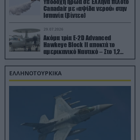
Υποδοχή ήρωα σε Έλληνα πιλότο
Canadair με «αψίδα νερού» στην
Ισπανία (βίντεο)
29.07.2026
Ακόμα τρία E-2D Advanced
Hawkeye Block II αποκτά το
αμερικανικό Ναυτικό – Στο 1,2
δισ.δολάρια το κόστος
ΕΛΛΗΝΟΤΟΥΡΚΙΚΑ