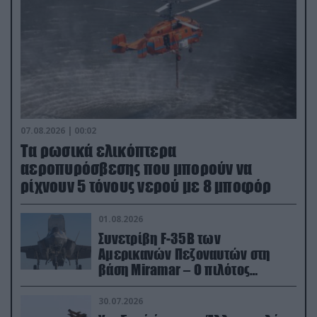
07.08.2026 | 00:02
Τα ρωσικά ελικόπτερα
αεροπυρόσβεσης που μπορούν να
ρίχνουν 5 τόνους νερού με 8 μποφόρ
01.08.2026
Συνετρίβη F-35B των
Αμερικανών Πεζοναυτών στη
βάση Miramar – Ο πιλότος
εκτινάχθηκε εγκαίρως
30.07.2026