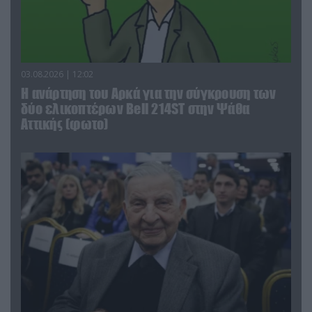
03.08.2026 | 12:02
Η ανάρτηση του Αρκά για την σύγκρουση των
δύο ελικοπτέρων Bell 214ST στην Ψάθα
Αττικής (φωτο)