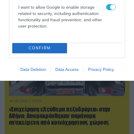
06.08.2026 | 17:02
I want to allow Google to enable storage
Ουκρανία: Αποκαλύφθηκε ο αριθμός των
related to security, including authentication
ξένων εθελοντών που πολεμούν για το Κίεβο
functionality and fraud prevention, and other
user protection.
CONFIRM
Data Deletion
Data Access
Privacy Policy
06.08.2026 | 14:02
«Επιχείρηση ελεύθερα πεζοδρόμια» στην
Αθήνα: Απομακρύνθηκαν παράνομα
αντικείμενα από κοινόχρηστους χώρους