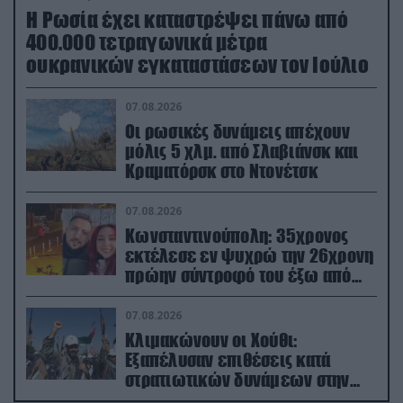
Η Ρωσία έχει καταστρέψει πάνω από
400.000 τετραγωνικά μέτρα
ουκρανικών εγκαταστάσεων τον Ιούλιο
07.08.2026
Οι ρωσικές δυνάμεις απέχουν
μόλις 5 χλμ. από Σλαβιάνσκ και
Κραματόρσκ στο Ντονέτσκ
07.08.2026
Κωνσταντινούπολη: 35χρονος
εκτέλεσε εν ψυχρώ την 26χρονη
πρώην σύντροφό του έξω από
φαρμακείο (βίντεο)
07.08.2026
Κλιμακώνουν οι Χούθι:
Eξαπέλυσαν επιθέσεις κατά
στρατιωτικών δυνάμεων στην
Υεμένη – Πλήγματα & στη