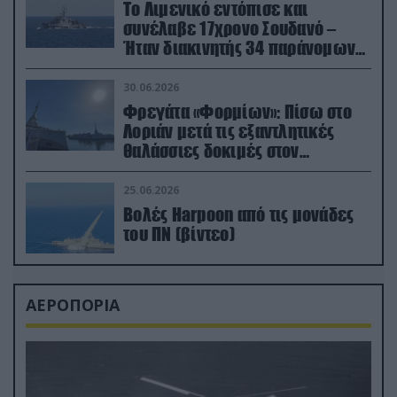
Το Λιμενικό εντόπισε και
συνέλαβε 17χρονο Σουδανό –
Ήταν διακινητής 34 παράνομων
μεταναστών
30.06.2026
Φρεγάτα «Φορμίων»: Πίσω στο
Λοριάν μετά τις εξαντλητικές
θαλάσσιες δοκιμές στον
απαιτητικό Βισκαϊκό
25.06.2026
Βολές Harpoon από τις μονάδες
του ΠΝ (βίντεο)
ΑΕΡΟΠΟΡΙΑ