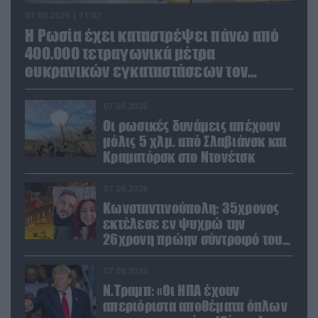
07.08.2026 | 11:02
Η Ρωσία έχει καταστρέψει πάνω από
400.000 τετραγωνικά μέτρα
ουκρανικών εγκαταστάσεων τον
Ιούλιο
07.08.2026
Οι ρωσικές δυνάμεις απέχουν
μόλις 5 χλμ. από Σλαβιάνσκ και
Κραματόρσκ στο Ντονέτσκ
07.08.2026
Κωνσταντινούπολη: 35χρονος
εκτέλεσε εν ψυχρώ την
26χρονη πρώην σύντροφό του
έξω από φαρμακείο (βίντεο)
07.08.2026
Ν.Τραμπ: «Οι ΗΠΑ έχουν
απεριόριστα αποθέματα όπλων