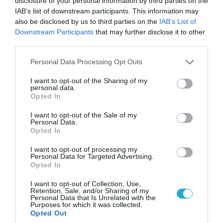
disclosure of your personal information by third parties on the
IAB’s list of downstream participants. This information may
also be disclosed by us to third parties on the
IAB’s List of
Downstream Participants
that may further disclose it to other
third parties.
Please note that this website/app uses one or more Google
Personal Data Processing Opt Outs
services and may gather and store information including but
not limited to your visit or usage behaviour. You may click to
I want to opt-out of the Sharing of my
personal data.
grant or deny consent to Google and its third-party tags to
Opted In
07.08.2026 | 00:02
use your data for below specified purposes in below Google
consent section.
Τουρκικά οπλισμένα F-16 «συνεπλάκησαν» με
I want to opt-out of the Sale of my
Personal Data.
ελληνικά μαχητικά στο Αιγαίο
Opted In
I want to opt-out of processing my
Personal Data for Targeted Advertising.
Opted In
I want to opt-out of Collection, Use,
Retention, Sale, and/or Sharing of my
Personal Data that Is Unrelated with the
Purposes for which it was collected.
Opted Out