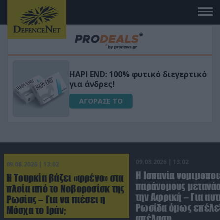
Μεταμόρφωσε τον κήπο σου με το
ικό
Ultra Box Μίνι Αλυσοπρίονο με
μπαταρία λιθίου
ΑΓΟΡΑΣΕ ΤΟ
09.08.2026 | 13:02
09.08.2026 | 13:02
Η Ισπανία νομιμοποι
Η Τουρκία βάζει «φρένο» στα
παράνομους μετανάσ
πλοία από το Νοβοροσίσκ της
την Αφρική – Για αυτ
Ρωσίας – Για να πιέσει η
Ρωσίδα όμως επέλεξ
Μόσχα το Ιράν;
απέλαση