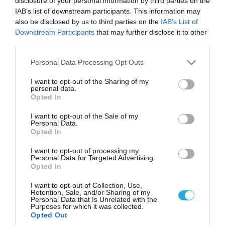
disclosure of your personal information by third parties on the
IAB’s list of downstream participants. This information may
also be disclosed by us to third parties on the
IAB’s List of
Downstream Participants
that may further disclose it to other
third parties.
Please note that this website/app uses one or more Google
Personal Data Processing Opt Outs
services and may gather and store information including but
08.08.2026 | 14:02
not limited to your visit or usage behaviour. You may click to
I want to opt-out of the Sharing of my
«Φώτισε» το Κίεβο μετά από χτύπημα με
personal data.
grant or deny consent to Google and its third-party tags to
Opted In
υπερηχητικό 3M22 Zircon: Σοκαρισμένος
use your data for below specified purposes in below Google
Ουκρανός κατέγραψε τη στιγμή (βίντεο)
consent section.
I want to opt-out of the Sale of my
Personal Data.
Opted In
I want to opt-out of processing my
Personal Data for Targeted Advertising.
Opted In
I want to opt-out of Collection, Use,
Retention, Sale, and/or Sharing of my
Personal Data that Is Unrelated with the
Purposes for which it was collected.
Opted Out