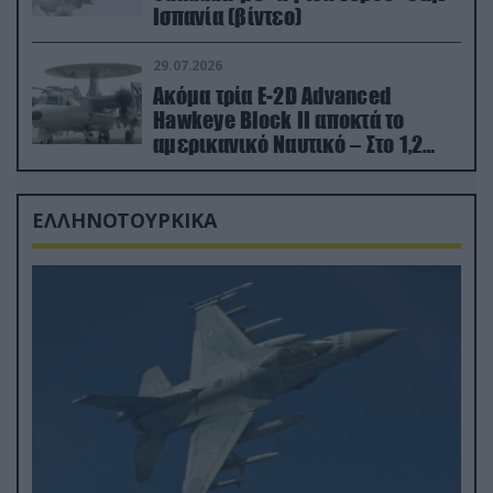
Ισπανία (βίντεο)
29.07.2026
Ακόμα τρία E-2D Advanced
Hawkeye Block II αποκτά το
αμερικανικό Ναυτικό – Στο 1,2
δισ.δολάρια το κόστος
ΕΛΛΗΝΟΤΟΥΡΚΙΚΑ