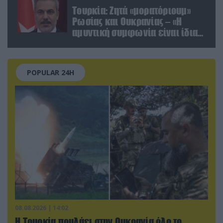
Τουρκία: Ζητά «μορατόριουμ»
Ρωσίας και Ουκρανίας – «Η
αμυντική συμφωνία είναι ίδια
με το άρθρο 5 του ΝΑΤΟ» (upd)
POPULAR 24H
08.08.2026 | 14:02
Η Τουρκία πουλάει στην Ουκρανία όλο το