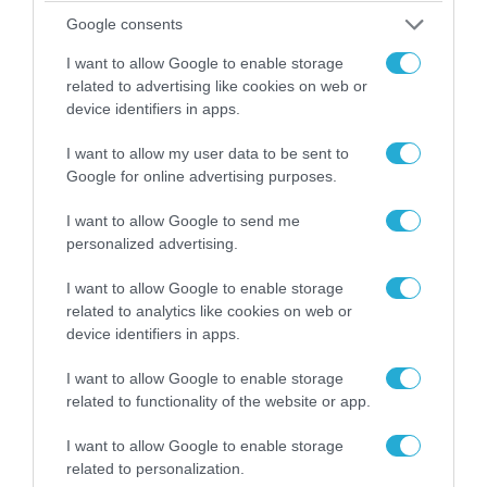
Google consents
08.08.2026 | 09:02
I want to allow Google to enable storage
related to advertising like cookies on web or
«Η απόλυτη τραγωδία»: Η «αιχμηρή» ανάρτηση
device identifiers in apps.
του Αρκά για τα τατουάζ (φωτο)
I want to allow my user data to be sent to
Google for online advertising purposes.
I want to allow Google to send me
personalized advertising.
I want to allow Google to enable storage
related to analytics like cookies on web or
device identifiers in apps.
I want to allow Google to enable storage
related to functionality of the website or app.
08.08.2026 | 12:02
I want to allow Google to enable storage
Ιράν: Δημοσίευσε φωτογραφίες
related to personalization.
αμερικανικών και ισραηλινών αεροσκαφών &