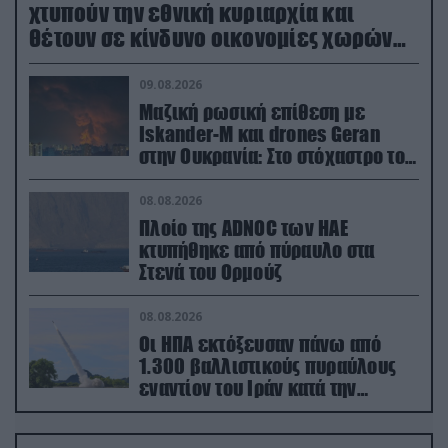
χτυπούν την εθνική κυριαρχία και
θέτουν σε κίνδυνο οικονομίες χωρών
του ΝΑΤΟ
09.08.2026
Μαζική ρωσική επίθεση με
Iskander-M και drones Geran
στην Ουκρανία: Στο στόχαστρο το
εργοστάσιο των Flamingo
08.08.2026
Πλοίο της ADNOC των ΗΑΕ
κτυπήθηκε από πύραυλο στα
Στενά του Ορμούζ
08.08.2026
Οι ΗΠΑ εκτόξευσαν πάνω από
1.300 βαλλιστικούς πυραύλους
εναντίον του Ιράν κατά την
διάρκεια του πολέμου