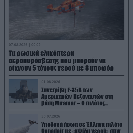
07.08.2026 | 00:02
Τα ρωσικά ελικόπτερα
αεροπυρόσβεσης που μπορούν να
ρίχνουν 5 τόνους νερού με 8 μποφόρ
01.08.2026
Συνετρίβη F-35B των
Αμερικανών Πεζοναυτών στη
βάση Miramar – Ο πιλότος
εκτινάχθηκε εγκαίρως
30.07.2026
Υποδοχή ήρωα σε Έλληνα πιλότο
Canadair με «αψίδα νερού» στην