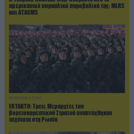
αμερικανικό πυραυλικό πυροβολικό της: MLRS
και ΑΤΑCMS
08.08.2026 | 17:02
ΕΚΤΑΚΤΟ: Τρεις Μεραρχίες του
βορειοκορεατικού Στρατού αναπτύχθηκαν
ταχύτατα στη Ρωσία