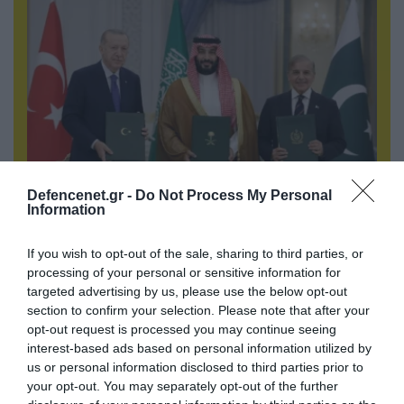
Defencenet.gr -
Do Not Process My Personal
Information
08.08.2026 | 18:02
Βάσει της τριμερούς συμφωνίας Τουρκίας,
If you wish to opt-out of the sale, sharing to third parties, or
Σ.Αραβίας & Πακιστάν θα πολεμήσουν Ριάντ και
processing of your personal or sensitive information for
Ισλαμαμπάντ κατά της Ελλάδας!
targeted advertising by us, please use the below opt-out
section to confirm your selection. Please note that after your
opt-out request is processed you may continue seeing
interest-based ads based on personal information utilized by
us or personal information disclosed to third parties prior to
your opt-out. You may separately opt-out of the further