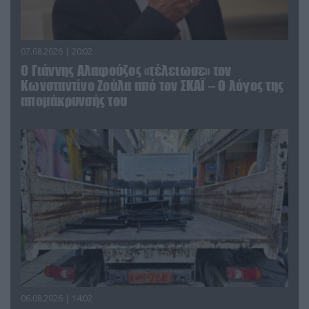
07.08.2026 | 20:02
Ο Γιάννης Αλαφούζος «τέλειωσε» τον
Κωνσταντίνο Ζούλα από τον ΣΚΑΪ – Ο λόγος της
απομάκρυνσής του
06.08.2026 | 14:02