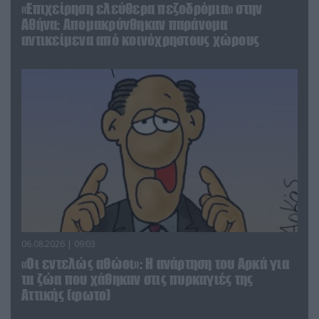
«Επιχείρηση ελεύθερα πεζοδρόμια» στην
Αθήνα: Απομακρύνθηκαν παράνομα
αντικείμενα από κοινόχρηστους χώρους
06.08.2026 | 09:03
«Οι εντελώς αθώοι»: Η ανάρτηση του Αρκά για
τα ζώα που χάθηκαν στις πυρκαγιές της
Αττικής (φωτο)