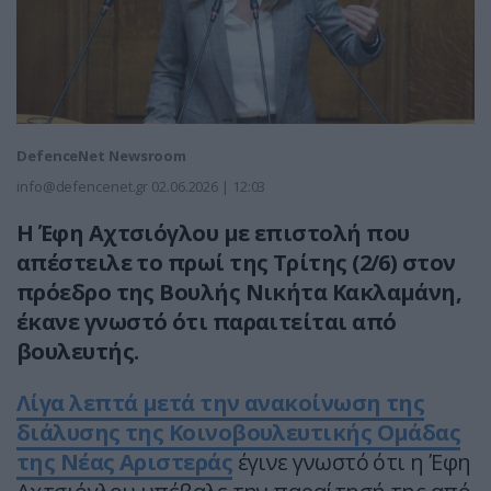
DefenceNet Newsroom
info@defencenet.gr
02.06.2026 | 12:03
Η Έφη Αχτσιόγλου με επιστολή που
απέστειλε το πρωί της Τρίτης (2/6) στον
πρόεδρο της Βουλής Νικήτα Κακλαμάνη,
έκανε γνωστό ότι παραιτείται από
βουλευτής.
Λίγα λεπτά μετά την ανακοίνωση της
διάλυσης της Κοινοβουλευτικής Ομάδας
της Νέας Αριστεράς
έγινε γνωστό ότι η Έφη