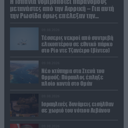
Η Ισπανία νομιμοποιεί παράνομους
μετανάστες από την Αφρική – Για αυτή
την Ρωσίδα όμως επέλεξαν την
απέλαση
09.08.2026
Τέσσερις νεκροί από συντριβή
ελικοπτέρου σε εθνικό πάρκο
στο Ρίο ντε Τζανέιρο (βίντεο)
09.08.2026
Νέο κτύπημα στα Στενά του
Ορμούζ: Πύραυλος έπληξε
πλοίο κοντά στο Ομάν
09.08.2026
Ισραηλινές δυνάμεις εισήλθαν
σε χωριό του νότιου Λιβάνου
09.08.2026