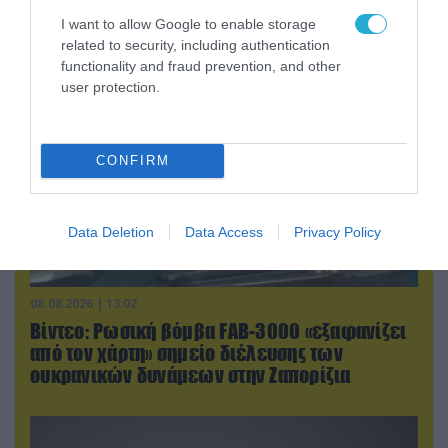
drones που καταρρίφθηκαν
I want to allow Google to enable storage
related to security, including authentication
functionality and fraud prevention, and other
user protection.
CONFIRM
Data Deletion
Data Access
Privacy Policy
08.08.2026 | 13:02
Βίντεο: Ρωσική βόμβα FAB-3000 «εξαφανίζει
από τον χάρτη» σημείο διέλευσης των
ουκρανικών δυνάμεων στην Ζαπορίζια