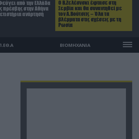
Ο Β.Ζελέσνσκι έφτασε στη
Φεύγει από την Ελλάδα
Σερβία και θα συναντηθεί με
ός πρέσβης στην Αθήνα
τον Α.Βούτσιτς – Όλα τα
ρετιστήρια ανάρτησή
βλέμματα στις σχέσεις με τη
Ρωσία
Π.ΕΘ.Α
ΒΙΟΜΗΧΑΝΙΑ