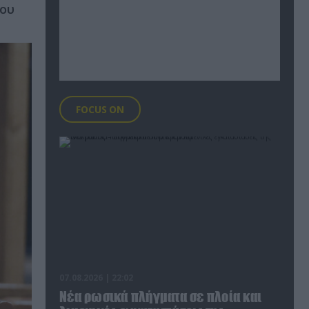
του
FOCUS ON
07.08.2026 | 22:02
Νέα ρωσικά πλήγματα σε πλοία και