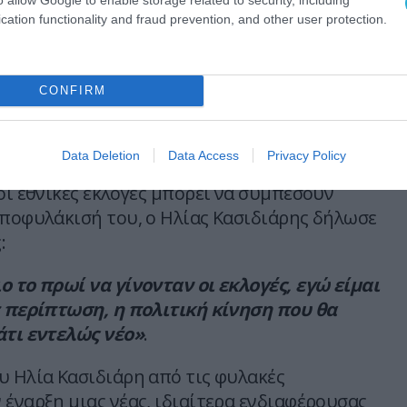
τες και τις εκλογές
cation functionality and fraud prevention, and other user protection.
ην υπόθεση των «Σπαρτιατών» και το
πάτησης εκλογέων, ο Κασιδιάρης σημείωσε ότι
CONFIRM
ίχθηκε ότι δεν υπήρχαν εξαπατημένοι
θωώθηκαν όλοι».
Data Deletion
Data Access
Privacy Policy
υνέντευξη, και με τον δημοσιογράφο να
οι εθνικές εκλογές μπορεί να συμπέσουν
αποφυλάκισή του, ο Ηλίας Κασιδιάρης δήλωσε
:
ο το πρωί να γίνονταν οι εκλογές, εγώ είμαι
ε περίπτωση, η πολιτική κίνηση που θα
άτι εντελώς νέο»
.
υ Ηλία Κασιδιάρη από τις φυλακές
 έναρξη μιας νέας, ιδιαίτερα ενδιαφέρουσας