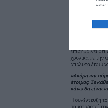
Για τους Σπαρτιά
authenti
Αναφερόμενος στ
αδίκημα της εξα
στη δίκη
«αποδε
εκλογείς και α
Κλείνοντας τη σ
επισημαίνει ότι 
χρονικά με την 
απόλυτα έτοιμος
«Ακόμα και αύρι
έτοιμος. Σε κάθ
κάνω θα είναι κ
Η συνέντευξη το
σηματοδοτεί την