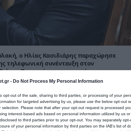
υλακή, ο Ηλίας Κασιδιάρης παραχώρησε
λης τηλεφωνική συνέντευξη στον
Γιάννη Παπαγιάννη, ανακοινώνοντας την
οφυλάκισή του και χαράσσοντας ξεκάθαρα
t.gr -
Do Not Process My Personal Information
υ σχέδια για δυναμική επιστροφή στην
ική σκηνή.
to opt-out of the sale, sharing to third parties, or processing of your per
formation for targeted advertising by us, please use the below opt-out s
ώ τον Σεπτέμβριο μετά από 7 χρόνια»
r selection. Please note that after your opt-out request is processed y
eing interest-based ads based on personal information utilized by us or
disclosed to third parties prior to your opt-out. You may separately opt-
υτής δήλωσε ότι η αποφυλάκισή του θα
losure of your personal information by third parties on the IAB’s list of
η της ποινής του τον Σεπτέμβριο του 2026.