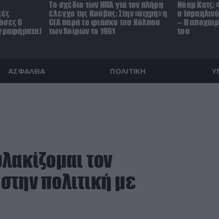
To σχέδιο των ΗΠΑ για τον πλήρη
Νόαμ Κατς: 
ιές
έλεγχο της Κούβας: Στην «αιχμή» η
ο Ισραηλιν
όσες 6
CIA παρά το φιάσκο του Κόλπου
– Η αποχαι
(γραφήματα)
των Χοίρων το 1961
του
ΑΣΦΑΛΕΙΑ
ΠΟΛΙΤΙΚΗ
Υ
λακίζομαι τον
στην πολιτική με