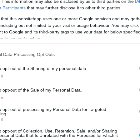
. This information may also be disclosed by us to third parties on the
IA
Participants
that may further disclose it to other third parties.
άσει νόμου έπρεπε να είχε αποφυλακιστεί
 that this website/app uses one or more Google services and may gath
υ 2023, αλλά οι αιτήσεις του απορρίφθηκαν
including but not limited to your visit or usage behaviour. You may click 
, παρότι δεν είχε κανένα πειθαρχικό
 to Google and its third-party tags to use your data for below specifi
ogle consent section.
τήσεις αποφυλάκισης που απορρίφθηκαν.
l Data Processing Opt Outs
 με τα 5/5 της ποινής. Με τις άδειες που
o opt-out of the Sharing of my personal data.
ογίζω ότι θα βγω τον Σεπτέμβριο. Επτά
In
, γεγονός αναπάντεχο»
, ανέφερε
o opt-out of the Sale of my Personal Data.
In
α τη δική του μεταχείριση με αυτή άλλων
ως μέλη της «17 Νοέμβρη», επισημαίνοντας
to opt-out of processing my Personal Data for Targeted
ing.
εριπτώσεις (ακόμα και βαρέων εγκληματιών)
In
νοϊκότερες διατάξεις.
o opt-out of Collection, Use, Retention, Sale, and/or Sharing
ersonal Data that Is Unrelated with the Purposes for which it
lected.