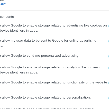
μμα – Ο Μητσοτάκης δεν θα έχει την ευχέρεια
Out
consents
καθάρισε ότι θα επιστρέψει άμεσα στην
έου κόμματος, την ίδρυση του οποίου θα
o allow Google to enable storage related to advertising like cookies on
evice identifiers in apps.
σως μετά την αποφυλάκισή του.
o allow my user data to be sent to Google for online advertising
ν οποίο θα πολιτευτώ θα είναι έκπληξη για
s.
τημα.
to allow Google to send me personalized advertising.
απολύτως τον νόμο που ψήφισε ο
o allow Google to enable storage related to analytics like cookies on
ντίον μου φωτογραφικά – δεν είναι ένας
evice identifiers in apps.
ντε διαφορετικές τροπολογίες.
o allow Google to enable storage related to functionality of the website
κίνηση κάνω, δεν θα μπορεί να
τή τη φορά ο Μητσοτάκης δεν θα έχει την
o allow Google to enable storage related to personalization.
ει όσα έκανε το 2023»
, δήλωσε.
o allow Google to enable storage related to security, including