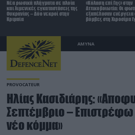
Νέα ρωσικά πλήγματα σε πλοία
«Κόλαση επί Γης» στην
και λιμενικές εγκαταστάσεις της
Αττικοβοιωτία: Οι φωτ
Ουκρανίας – Δύο νεκροί στην
εξαπέλυσαν ενέργεια 
Κριμαία
βόμβες στη Χιροσίμα 
ΑΜΥΝΑ
PROVOCATEUR
Ηλίας Κασιδιάρης: «Αποφυ
Σεπτέμβριο – Επιστρέφω 
νέο κόμμα»