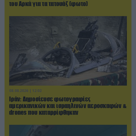
του Αρκά για τα τατουάζ (φωτο)
08.08.2026 | 12:02
Ιράν: Δημοσίευσε φωτογραφίες
αμερικανικών και ισραηλινών αεροσκαφών &
drones που καταρρίφθηκαν