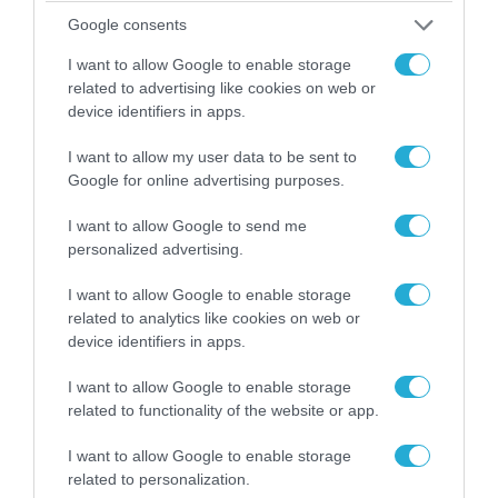
Ο Γιάννης Αλαφούζος «τέλειωσε» τον
Google consents
Κωνσταντίνο Ζούλα από τον ΣΚΑΪ – Ο λόγος της
απομάκρυνσής του
I want to allow Google to enable storage
related to advertising like cookies on web or
device identifiers in apps.
I want to allow my user data to be sent to
Google for online advertising purposes.
I want to allow Google to send me
personalized advertising.
I want to allow Google to enable storage
related to analytics like cookies on web or
device identifiers in apps.
06.08.2026 | 14:02
I want to allow Google to enable storage
«Επιχείρηση ελεύθερα πεζοδρόμια» στην
related to functionality of the website or app.
Αθήνα: Απομακρύνθηκαν παράνομα
αντικείμενα από κοινόχρηστους χώρους
I want to allow Google to enable storage
related to personalization.