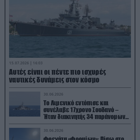
15.07.2026 | 16:03
Aυτές είναι οι πέντε πιο ισχυρές
ναυτικές δυνάμεις στον κόσμο
30.06.2026
Το Λιμενικό εντόπισε και
συνέλαβε 17χρονο Σουδανό –
Ήταν διακινητής 34 παράνομων
μεταναστών
30.06.2026
Φρεγάτα «Φορμίων»: Πίσω στο