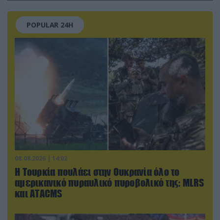
POPULAR 24H
08.08.2026 | 14:02
Η Τουρκία πουλάει στην Ουκρανία όλο το
αμερικανικό πυραυλικό πυροβολικό της: MLRS
και ΑΤΑCMS