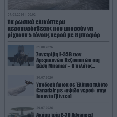
07.08.2026 | 00:02
Τα ρωσικά ελικόπτερα
αεροπυρόσβεσης που μπορούν να
ρίχνουν 5 τόνους νερού με 8 μποφόρ
01.08.2026
Συνετρίβη F-35B των
Αμερικανών Πεζοναυτών στη
βάση Miramar – Ο πιλότος
εκτινάχθηκε εγκαίρως
30.07.2026
Υποδοχή ήρωα σε Έλληνα πιλότο
Canadair με «αψίδα νερού» στην
Ισπανία (βίντεο)
29.07.2026
Ακόμα τρία E-2D Advanced