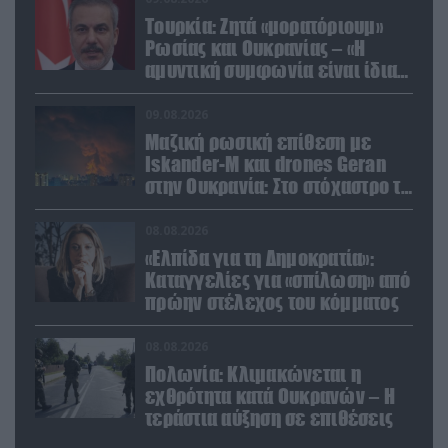
Τουρκία: Ζητά «μορατόριουμ»
Ρωσίας και Ουκρανίας – «Η
αμυντική συμφωνία είναι ίδια
με το άρθρο 5 του ΝΑΤΟ» (upd)
09.08.2026
Μαζική ρωσική επίθεση με
Iskander-M και drones Geran
στην Ουκρανία: Στο στόχαστρο το
εργοστάσιο των Flamingo
08.08.2026
«Ελπίδα για τη Δημοκρατία»:
Καταγγελίες για «σπίλωση» από
πρώην στέλεχος του κόμματος
08.08.2026
Πολωνία: Κλιμακώνεται η
εχθρότητα κατά Ουκρανών – Η
τεράστια αύξηση σε επιθέσεις