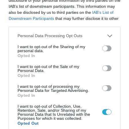
disclosure of your personal information by third parties on the
IAB’s list of downstream participants. This information may
also be disclosed by us to third parties on the
IAB’s List of
Downstream Participants
that may further disclose it to other
third parties.
08.08.2026 | 09:02
«Η απόλυτη τραγωδία»: Η «αιχμηρή» ανάρτηση
Please note that this website/app uses one or more Google
Personal Data Processing Opt Outs
του Αρκά για τα τατουάζ (φωτο)
services and may gather and store information including but
not limited to your visit or usage behaviour. You may click to
I want to opt-out of the Sharing of my
personal data.
grant or deny consent to Google and its third-party tags to
Opted In
use your data for below specified purposes in below Google
consent section.
I want to opt-out of the Sale of my
Personal Data.
Opted In
I want to opt-out of processing my
Personal Data for Targeted Advertising.
Opted In
I want to opt-out of Collection, Use,
Retention, Sale, and/or Sharing of my
Personal Data that Is Unrelated with the
Purposes for which it was collected.
07.08.2026 | 20:02
Opted Out