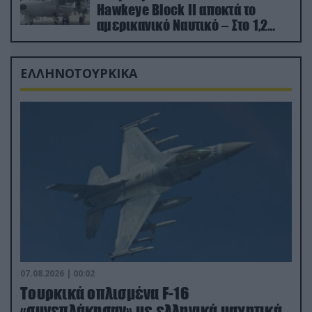
Hawkeye Block II αποκτά το
αμερικανικό Ναυτικό – Στο 1,2
δισ.δολάρια το κόστος
ΕΛΛΗΝΟΤΟΥΡΚΙΚΑ
07.08.2026 | 00:02
Τουρκικά οπλισμένα F-16
«συνεπλάκησαν» με ελληνικά μαχητικά