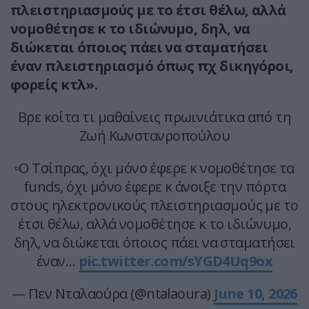
πλειστηριασμούς με το έτσι θέλω, αλλά
νομοθέτησε κ το ιδιώνυμο, δηλ, να
διώκεται όποιος πάει να σταματήσει
έναν πλειστηριασμό όπως πχ δικηγόροι,
φορείς κτλ».
Βρε κοίτα τι μαθαίνεις πρωινιάτικα από τη
Ζωή Κωνστανροπούλου
▫️Ο Τσίπρας, όχι μόνο έφερε κ νομοθέτησε τα
funds, όχι μόνο έφερε κ άνοιξε την πόρτα
στους ηλεκτρονικούς πλειστηριασμούς με το
έτσι θέλω, αλλά νομοθέτησε κ το ιδιώνυμο,
δηλ, να διώκεται όποιος πάει να σταματήσει
έναν…
pic.twitter.com/sYGD4Uq9ox
— Πεν Νταλαούρα (@ntalaoura)
June 10, 2026