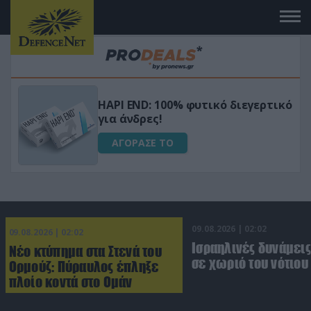
Μεταμόρφωσε τον κήπο σου με το
ικό
Ultra Box Μίνι Αλυσοπρίονο με
μπαταρία λιθίου
ΑΓΟΡΑΣΕ ΤΟ
09.08.2026 | 02:02
09.08.2026 | 02:02
Ισραηλινές δυνάμεις
Νέο κτύπημα στα Στενά του
σε χωριό του νότιου
Ορμούζ: Πύραυλος έπληξε
πλοίο κοντά στο Ομάν