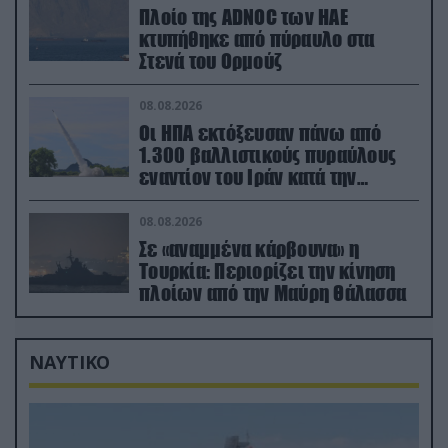
Πλοίο της ADNOC των ΗΑΕ
κτυπήθηκε από πύραυλο στα
Στενά του Ορμούζ
08.08.2026
Οι ΗΠΑ εκτόξευσαν πάνω από
1.300 βαλλιστικούς πυραύλους
εναντίον του Ιράν κατά την
διάρκεια του πολέμου
08.08.2026
Σε «αναμμένα κάρβουνα» η
Τουρκία: Περιορίζει την κίνηση
πλοίων από την Μαύρη Θάλασσα
ΝΑΥΤΙΚΟ