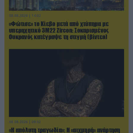
08.08.2026 | 14:02
«Φώτισε» το Κίεβο μετά από χτύπημα με
υπερηχητικό 3M22 Zircon: Σοκαρισμένος
Ουκρανός κατέγραψε τη στιγμή (βίντεο)
08.08.2026 | 09:02
«Η απόλυτη τραγωδία»: Η «αιχμηρή» ανάρτηση