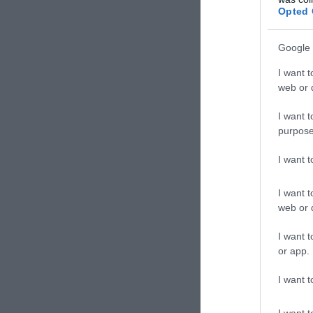
Μάλιστα, ανέφερ
Opted 
ανέσυρε από την
Φλωρίδη, ανεβάζ
Google 
πολιτικής αντιπ
I want t
web or d
I want t
purpose
I want 
I want t
web or d
I want t
or app.
I want t
I want t