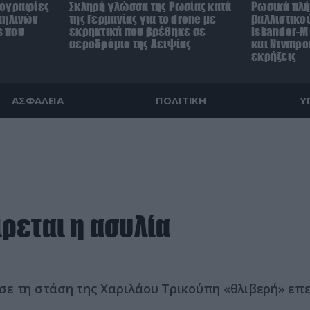
τογραφίες
Σκληρή γλώσσα της Ρωσίας κατά
Ρωσικά πλή
αηλινών
της Γερμανίας για το drone με
βαλλιστικο
s που
εκρηκτικά που βρέθηκε σε
Iskander-M 
αεροδρόμιο της Λειψίας
και Ντνιπρ
εκρήξεις
ΑΣΦΑΛΕΙΑ
ΠΟΛΙΤΙΚΗ
Υ
ρεται η ασυλία
σε τη στάση της Χαριλάου Τρικούπη «θλιβερή» επ