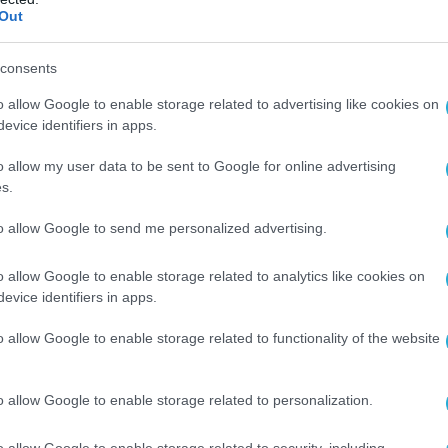
ε χαρακτηριστικά πως «ο Μητσοτάκης
Out
 αποθήκη των άχρηστων υλικών» τον Γιώργο
οντας ακόμη περισσότερο τους τόνους της
consents
αράθεσης.
o allow Google to enable storage related to advertising like cookies on
evice identifiers in apps.
o allow my user data to be sent to Google for online advertising
s.
to allow Google to send me personalized advertising.
o allow Google to enable storage related to analytics like cookies on
evice identifiers in apps.
o allow Google to enable storage related to functionality of the website
o allow Google to enable storage related to personalization.
o allow Google to enable storage related to security, including