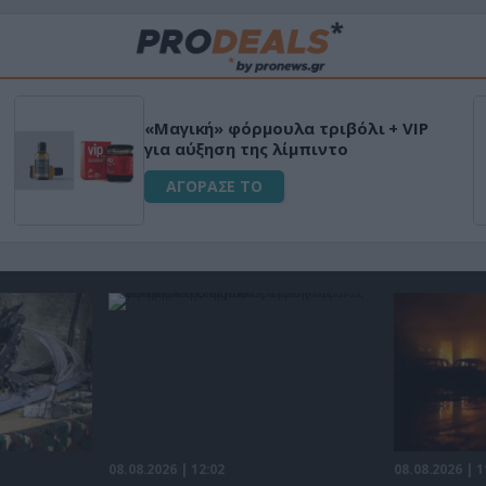
Μεταμόρφωσε τον κήπο σου με τ
τικό
Ultra Box Μίνι Αλυσοπρίονο με
μπαταρία λιθίου
ΑΓΟΡΑΣΕ ΤΟ
08.08.2026 | 12:02
08.08.2026 | 1