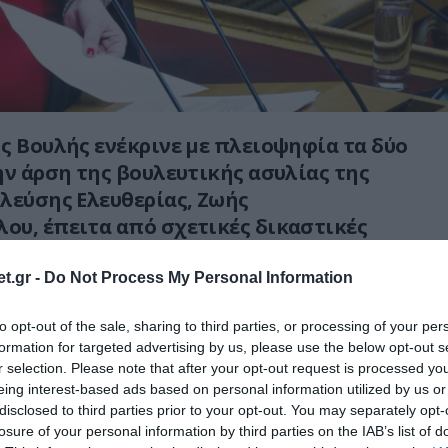
ς Βουλής ενέκρινε με πλειοψηφία τα δύο
ην άρση της βουλευτικής ασυλίας της
λεύσης Ελευθερίας, Ζωής
υ, έπειτα από σχετικές δικαστικές
έχουν διαβιβαστεί στη Βουλή.
t.gr -
Do Not Process My Personal Information
 συνδέεται με δικογραφία που σχηματίστηκε
 του υπουργού Υγείας Άδωνις Γεωργιάδης για
to opt-out of the sale, sharing to third parties, or processing of your per
formation for targeted advertising by us, please use the below opt-out s
σφήμιση.
r selection. Please note that after your opt-out request is processed y
eing interest-based ads based on personal information utilized by us or
 εγκρίθηκε με 162 ψήφους υπέρ, 53 κατά
disclosed to third parties prior to your opt-out. You may separately opt-
.
losure of your personal information by third parties on the IAB’s list of