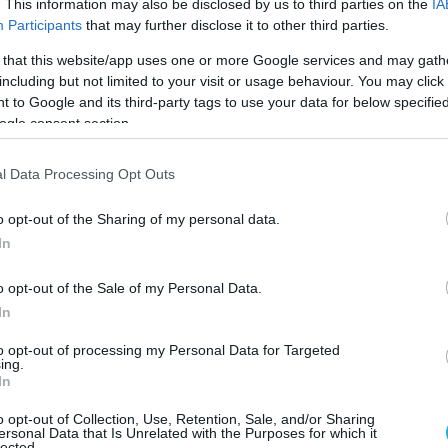
. This information may also be disclosed by us to third parties on the
IA
ημα αφορούσε μηνυτήρια αναφορά δικαστικών
Participants
that may further disclose it to other third parties.
γκρίθηκε με 177 ψήφους υπέρ, 54 κατά και 13
 that this website/app uses one or more Google services and may gath
ντρώνοντας ακόμη μεγαλύτερη στήριξη από
including but not limited to your visit or usage behaviour. You may click 
 to Google and its third-party tags to use your data for below specifi
ogle consent section.
α της συζήτησης, η Ζωή Κωνσταντοπούλου
l Data Processing Opt Outs
ριτική στη στάση του ΠΑΣΟΚ – ΚΙΝΑΛ,
ότι το κόμμα επέλεξε να απέχει από την
o opt-out of the Sharing of my personal data.
αφορούσε την υπόθεση του Α.Γεωργιάδη, ενώ
In
άρση ασυλίας σχετικά με τη μηνυτήρια
αστικών λειτουργών.
o opt-out of the Sale of my Personal Data.
In
 Πλεύσης Ελευθερίας χαρακτήρισε τη
to opt-out of processing my Personal Data for Targeted
ιλάου Τρικούπη «θλιβερή»
,
κατηγορώντας
ing.
In
ολιτική σύμπραξη με τον υπουργό
ιώργο Φλωρίδη.
o opt-out of Collection, Use, Retention, Sale, and/or Sharing
ersonal Data that Is Unrelated with the Purposes for which it
lected.