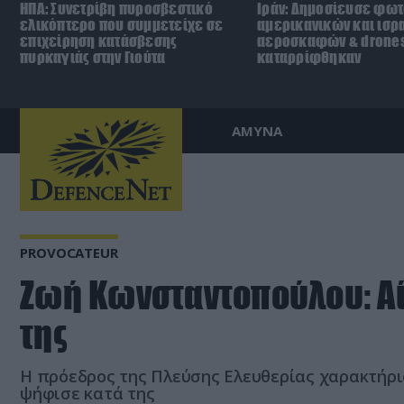
ΗΠΑ: Συνετρίβη πυροσβεστικό
Ιράν: Δημοσίευσε φω
ελικόπτερο που συμμετείχε σε
αμερικανικών και ισρ
επιχείρηση κατάσβεσης
αεροσκαφών & drone
πυρκαγιάς στην Γιούτα
καταρρίφθηκαν
ΑΜΥΝΑ
PROVOCATEUR
Ζωή Κωνσταντοπούλου: Αί
της
Η πρόεδρος της Πλεύσης Ελευθερίας χαρακτήρι
ψήφισε κατά της