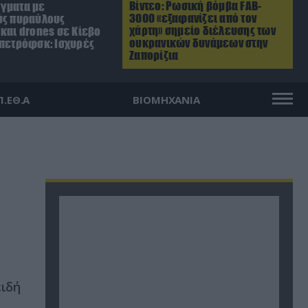
Βίντεο: Ρωσική βόμβα FAB-
γματα με
3000 «εξαφανίζει από τον
ύς πυραύλους
χάρτη» σημείο διέλευσης των
και drones σε Κίεβο
ουκρανικών δυνάμεων στην
οπετρόφσκ: Ισχυρές
Ζαπορίζια
Π.ΕΘ.Α
ΒΙΟΜΗΧΑΝΙΑ
ειδή