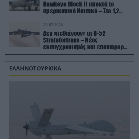
Hawkeye Block II αποκτά το
αμερικανικό Ναυτικό – Στο 1,2
δισ.δολάρια το κόστος
29.07.2026
Δεν «πεθαίνουν» τα Β-52
Stratofortress – Νέος
εκσυγχρονισμός και επαναφορά
από τα «νεκροταφεία»
ΕΛΛΗΝΟΤΟΥΡΚΙΚΑ