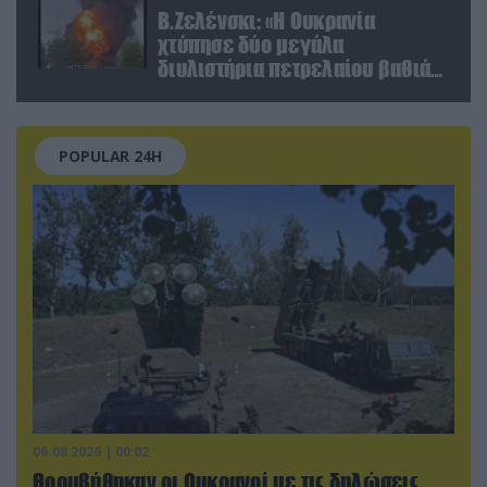
Β.Ζελένσκι: «Η Ουκρανία
χτύπησε δύο μεγάλα
διυλιστήρια πετρελαίου βαθιά
στη Ρωσία» (βίντεο)
POPULAR 24H
06.08.2026 | 00:02
Θορυβήθηκαν οι Ουκρανοί με τις δηλώσεις