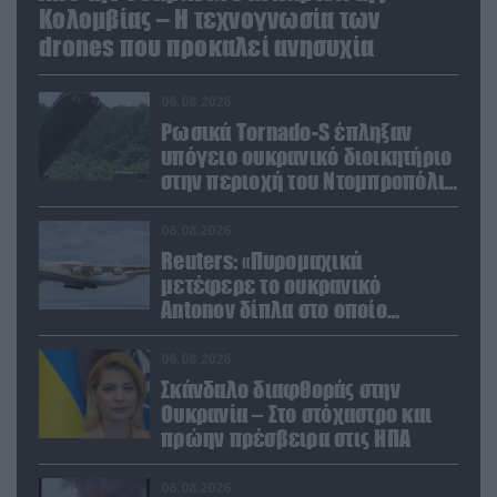
Κολομβίας – Η τεχνογνωσία των
drones που προκαλεί ανησυχία
06.08.2026
Ρωσικά Tornado-S έπληξαν
υπόγειο ουκρανικό διοικητήριο
στην περιοχή του Ντομπροπόλιε
(βίντεο)
06.08.2026
Reuters: «Πυρομαχικά
μετέφερε το ουκρανικό
Antonov δίπλα στο οποίο
βρέθηκε το drone στη Λειψία»
06.08.2026
Σκάνδαλο διαφθοράς στην
Ουκρανία – Στο στόχαστρο και
πρώην πρέσβειρα στις ΗΠΑ
06.08.2026