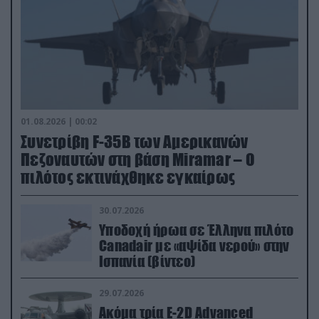
01.08.2026 | 00:02
Συνετρίβη F-35B των Αμερικανών
Πεζοναυτών στη βάση Miramar – Ο
πιλότος εκτινάχθηκε εγκαίρως
30.07.2026
Υποδοχή ήρωα σε Έλληνα πιλότο
Canadair με «αψίδα νερού» στην
Ισπανία (βίντεο)
29.07.2026
Ακόμα τρία E-2D Advanced