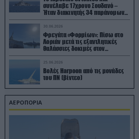
συνέλαβε 17χρονο Σουδανό –
Ήταν διακινητής 34 παράνομων
μεταναστών
30.06.2026
Φρεγάτα «Φορμίων»: Πίσω στο
Λοριάν μετά τις εξαντλητικές
θαλάσσιες δοκιμές στον
απαιτητικό Βισκαϊκό
25.06.2026
Βολές Harpoon από τις μονάδες
του ΠΝ (βίντεο)
ΑΕΡΟΠΟΡΙΑ