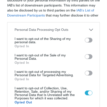
disclosure of your personal information by third parties on the
IAB’s list of downstream participants. This information may
also be disclosed by us to third parties on the
IAB’s List of
05.08.2026 | 20:02
Downstream Participants
that may further disclose it to other
Η Κίνα επέδειξε για πρώτη φορά την
third parties.
αεροπορική πυρηνική της τριάδα και
Please note that this website/app uses one or more Google
προκάλεσε διεθνές σοκ – Δείτε βίντεο
Personal Data Processing Opt Outs
services and may gather and store information including but
not limited to your visit or usage behaviour. You may click to
I want to opt-out of the Sharing of my
personal data.
grant or deny consent to Google and its third-party tags to
Opted In
use your data for below specified purposes in below Google
consent section.
I want to opt-out of the Sale of my
Personal Data.
Opted In
I want to opt-out of processing my
Personal Data for Targeted Advertising.
Opted In
I want to opt-out of Collection, Use,
Retention, Sale, and/or Sharing of my
Personal Data that Is Unrelated with the
Purposes for which it was collected.
06.08.2026 | 09:02
Opted Out
ΗΠΑ: Το τελευταίο μήνυμα της μητέρας στον