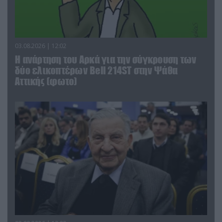
03.08.2026 | 12:02
Η ανάρτηση του Αρκά για την σύγκρουση των
δύο ελικοπτέρων Bell 214ST στην Ψάθα
Αττικής (φωτο)