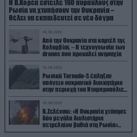
Η Β.Κορέα έστειλε 160 πυραύλους στην
Ρωσία να χτυπήσουν την Ουκρανία –
Θέλει να εκπαιδευτεί σε νέο δόγμα
06.08.2026
Από την Ουκρανία στα καρτέλ της
Κολομβίας – Η τεχνογνωσία των
drones που προκαλεί ανησυχία
06.08.2026
Ρωσικά Tornado-S έπληξαν
υπόγειο ουκρανικό διοικητήριο
στην περιοχή του Ντομπροπόλιε
(βίντεο)
06.08.2026
Β.Ζελένσκι: «Η Ουκρανία χτύπησε
δύο μεγάλα διυλιστήρια
πετρελαίου βαθιά στη Ρωσία»
(βίντεο)