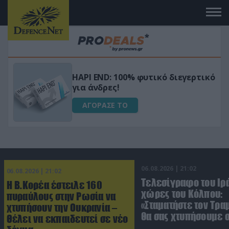
Μεταμόρφωσε τον κήπο σου με το
ικό
Ultra Box Μίνι Αλυσοπρίονο με
μπαταρία λιθίου
ΑΓΟΡΑΣΕ ΤΟ
06.08.2026 | 21:02
06.08.2026 | 21:02
Τελεσίγραφο του Ιρά
Η Β.Κορέα έστειλε 160
χώρες του Κόλπου:
πυραύλους στην Ρωσία να
«Σταματήστε τον Τρα
χτυπήσουν την Ουκρανία –
θα σας χτυπήσουμε 
Θέλει να εκπαιδευτεί σε νέο