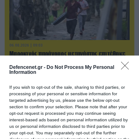
06.08.2026 | 09:03
Μαροκινός παράνομος μετανάστης επιτέθηκε
σε 42χρονη σε στάση Τραμ στην Ισπανία και
απείλησε ότι θα την κακοποιήσει!
Defencenet.gr -
Do Not Process My Personal
Information
If you wish to opt-out of the sale, sharing to third parties, or
processing of your personal or sensitive information for
targeted advertising by us, please use the below opt-out
section to confirm your selection. Please note that after your
opt-out request is processed you may continue seeing
interest-based ads based on personal information utilized by
us or personal information disclosed to third parties prior to
your opt-out. You may separately opt-out of the further