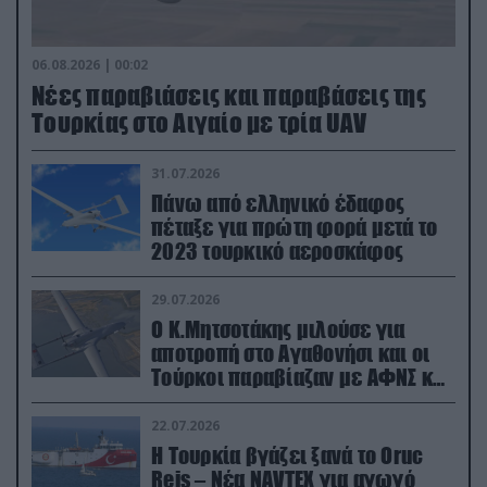
06.08.2026 | 00:02
Νέες παραβιάσεις και παραβάσεις της
Τουρκίας στο Αιγαίο με τρία UAV
31.07.2026
Πάνω από ελληνικό έδαφος
πέταξε για πρώτη φορά μετά το
2023 τουρκικό αεροσκάφος
29.07.2026
Ο Κ.Μητσοτάκης μιλούσε για
αποτροπή στο Αγαθονήσι και οι
Τούρκοι παραβίαζαν με ΑΦΝΣ και
drone
22.07.2026
Η Τουρκία βγάζει ξανά το Oruc
Reis – Νέα NAVTEX για αγωγό