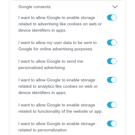
πρώην σύζυγό της πριν από τη δολοφονία των
Google consents
4 παιδιών τους – «Έχουν ίωση»
I want to allow Google to enable storage
related to advertising like cookies on web or
device identifiers in apps.
I want to allow my user data to be sent to
Google for online advertising purposes.
I want to allow Google to send me
personalized advertising.
I want to allow Google to enable storage
related to analytics like cookies on web or
device identifiers in apps.
05.08.2026 | 22:02
Αδειάζουν το Κραματόρσκ οι Ουκρανοί:
I want to allow Google to enable storage
related to functionality of the website or app.
Έκτακτη εκκένωση στην πόλη μετά την
αιφνιδιαστική προώθηση των Ρώσων (βίντεο)
I want to allow Google to enable storage
related to personalization.