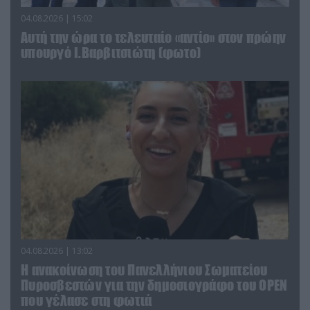
04.08.2026 | 15:02
Αυτή την ώρα το τελευταίο «αντίο» στον πρώην
υπουργό Ι.Βαρβιτσιώτη (φωτο)
04.08.2026 | 13:02
Η ανακοίνωση του Πανελλήνιου Σωματείου
Πυροσβεστών για την δημοσιογράφο του OPEN
που γέλασε στη φωτιά