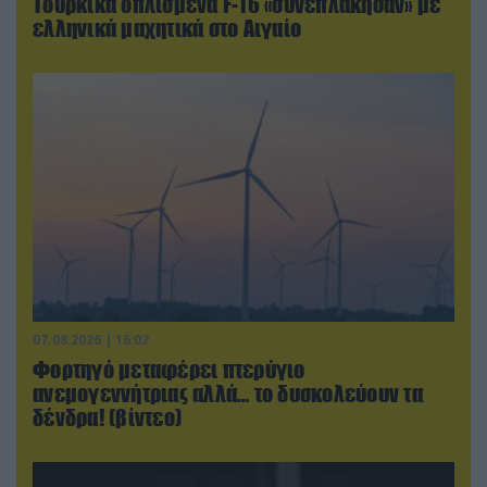
Τουρκικά οπλισμένα F-16 «συνεπλάκησαν» με
ελληνικά μαχητικά στο Αιγαίο
07.08.2026 | 16:02
Φορτηγό μεταφέρει πτερύγιο
ανεμογεννήτριας αλλά… το δυσκολεύουν τα
δένδρα! (βίντεο)