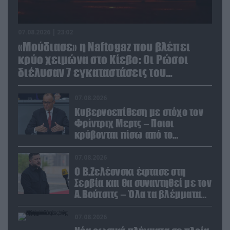
07.08.2026 | 23:02
«Μούδιασε» η Naftogaz που βλέπει
κρύο χειμώνα στο Κίεβο: Οι Ρώσοι
διέλυσαν 7 εγκαταστάσεις του
ουκρανικού κολοσσού!
07.08.2026
Κυβερνοεπίθεση με στόχο τον
Φρίντριχ Μερτς – Ποιοι
κρύβονται πίσω από το
παραποιημένο βίντεο
07.08.2026
Ο Β.Ζελέσνσκι έφτασε στη
Σερβία και θα συναντηθεί με τον
Α.Βούτσιτς – Όλα τα βλέμματα
στις σχέσεις με τη Ρωσία
07.08.2026