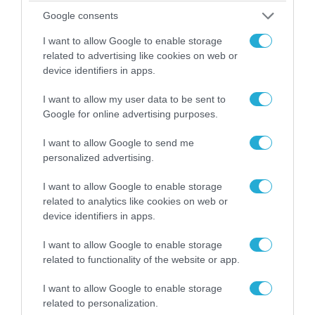
αποσπάσουμε τους Σέρβους από το
στρατόπεδο της Ρωσίας»
Google consents
I want to allow Google to enable storage
related to advertising like cookies on web or
device identifiers in apps.
I want to allow my user data to be sent to
Google for online advertising purposes.
I want to allow Google to send me
personalized advertising.
I want to allow Google to enable storage
related to analytics like cookies on web or
device identifiers in apps.
07.08.2026 | 08:02
Οι ρωσικές δυνάμεις απέχουν μόλις 5 χλμ.
I want to allow Google to enable storage
από Σλαβιάνσκ και Κραματόρσκ στο Ντονέτσκ
related to functionality of the website or app.
I want to allow Google to enable storage
related to personalization.
ΠΟΛΙΤΙΚΗ