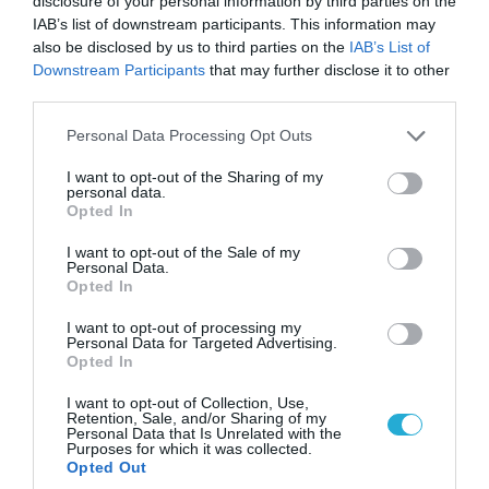
disclosure of your personal information by third parties on the
IAB’s list of downstream participants. This information may
07.08.2026 | 16:02
also be disclosed by us to third parties on the
IAB’s List of
Downstream Participants
that may further disclose it to other
Κ.Τσίγκας για νέα Canadair DHC-515: «Θα
third parties.
πετούν τη νύχτα αλλά δεν θα πραγματοποιούν
ρίψεις νερού»
Please note that this website/app uses one or more Google
Personal Data Processing Opt Outs
services and may gather and store information including but
not limited to your visit or usage behaviour. You may click to
I want to opt-out of the Sharing of my
personal data.
grant or deny consent to Google and its third-party tags to
Opted In
use your data for below specified purposes in below Google
consent section.
I want to opt-out of the Sale of my
Personal Data.
Opted In
I want to opt-out of processing my
Personal Data for Targeted Advertising.
Opted In
I want to opt-out of Collection, Use,
Retention, Sale, and/or Sharing of my
Personal Data that Is Unrelated with the
07.08.2026 | 02:02
Purposes for which it was collected.
Στο Βελιγράδι ο Β.Ζελένσκι: «Πρέπει να
Opted Out