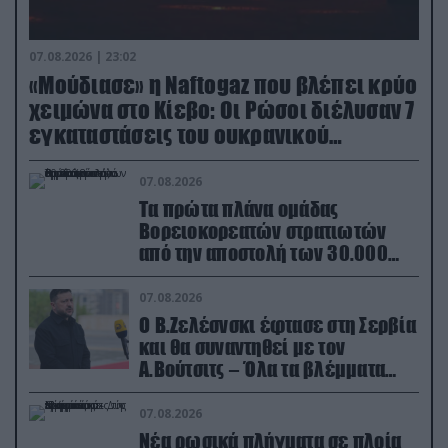
07.08.2026 | 23:02
«Μούδιασε» η Naftogaz που βλέπει κρύο
χειμώνα στο Κίεβο: Οι Ρώσοι διέλυσαν 7
εγκαταστάσεις του ουκρανικού
κολοσσού!
07.08.2026
Τα πρώτα πλάνα ομάδας
Βορειοκορεατών στρατιωτών
από την αποστολή των 30.000
που έφτασαν στη Ρωσία (βίντεο)
07.08.2026
Ο Β.Ζελέσνσκι έφτασε στη Σερβία
και θα συναντηθεί με τον
Α.Βούτσιτς – Όλα τα βλέμματα
στις σχέσεις με τη Ρωσία
07.08.2026
Νέα ρωσικά πλήγματα σε πλοία