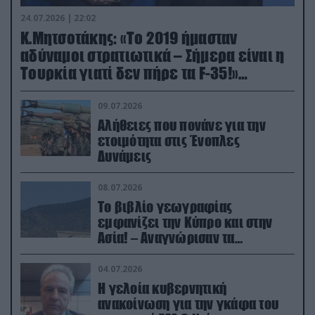
24.07.2026 | 22:02
Κ.Μητσοτάκης: «Το 2019 ήμασταν
αδύναμοι στρατιωτικά – Σήμερα είναι η
Τουρκία γιατί δεν πήρε τα F-35!»
(βίντεο)
09.07.2026
Αλήθειες που πονάνε για την
ετοιμότητα στις Ένοπλες
Δυνάμεις
08.07.2026
Το βιβλίο γεωγραφίας
εμφανίζει την Κύπρο και στην
Ασία! – Αναγνώρισαν τα
κατεχόμενα; (φωτο)
04.07.2026
Η γελοία κυβερνητική
ανακοίνωση για την γκάφα του