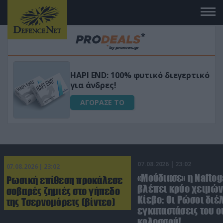
Μεταμόρφωσε τον κήπο σου με το
ικό
Ultra Box Μίνι Αλυσοπρίονο με
μπαταρία λιθίου
ΑΓΟΡΑΣΕ ΤΟ
07.08.2026 | 23:02
07.08.2026 | 23:02
«Μούδιασε» η Naftog
Ρωσική επίθεση προκάλεσε
βλέπει κρύο χειμών
σοβαρές ζημιές στο γήπεδο
Κίεβο: Οι Ρώσοι διέ
της Τσερνομόρετς (βίντεο)
εγκαταστάσεις του 
κολοσσού!