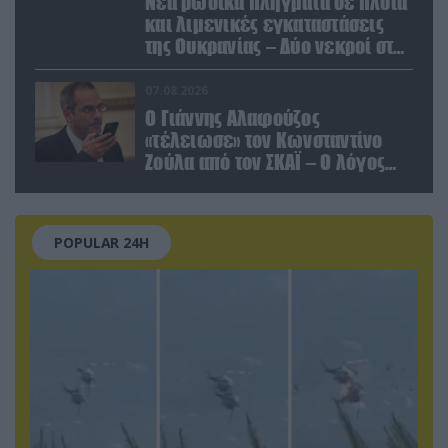
Νέα ρωσικά πλήγματα σε πλοία
και λιμενικές εγκαταστάσεις
της Ουκρανίας – Δύο νεκροί στην
Κριμαία
07.08.2026
Ο Γιάννης Αλαφούζος
«τέλειωσε» τον Κωνσταντίνο
Ζούλα από τον ΣΚΑΪ – Ο λόγος
της απομάκρυνσής του
POPULAR 24H