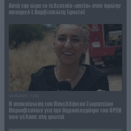
Αυτή την ώρα το τελευταίο «αντίο» στον πρώην
υπουργό Ι.Βαρβιτσιώτη (φωτο)
04.08.2026 | 13:02
Η ανακοίνωση του Πανελλήνιου Σωματείου
Πυροσβεστών για την δημοσιογράφο του OPEN
που γέλασε στη φωτιά