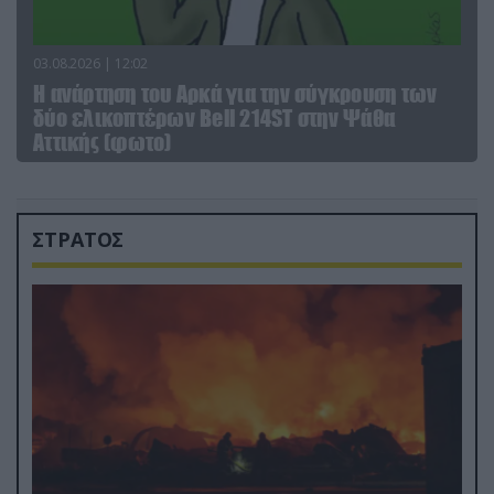
03.08.2026 | 12:02
Η ανάρτηση του Αρκά για την σύγκρουση των
δύο ελικοπτέρων Bell 214ST στην Ψάθα
Αττικής (φωτο)
ΣΤΡΑΤΟΣ