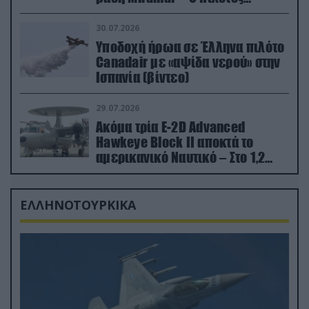
εκτινάχθηκε εγκαίρως
30.07.2026
Υποδοχή ήρωα σε Έλληνα πιλότο
Canadair με «αψίδα νερού» στην
Ισπανία (βίντεο)
29.07.2026
Ακόμα τρία E-2D Advanced
Hawkeye Block II αποκτά το
αμερικανικό Ναυτικό – Στο 1,2
δισ.δολάρια το κόστος
ΕΛΛΗΝΟΤΟΥΡΚΙΚΑ