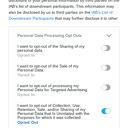
disclosure of your personal information by third parties on the
IAB’s list of downstream participants. This information may
also be disclosed by us to third parties on the
IAB’s List of
Downstream Participants
that may further disclose it to other
third parties.
Please note that this website/app uses one or more Google
Personal Data Processing Opt Outs
services and may gather and store information including but
not limited to your visit or usage behaviour. You may click to
I want to opt-out of the Sharing of my
personal data.
grant or deny consent to Google and its third-party tags to
Opted In
use your data for below specified purposes in below Google
consent section.
I want to opt-out of the Sale of my
Personal Data.
Opted In
I want to opt-out of processing my
Personal Data for Targeted Advertising.
Opted In
I want to opt-out of Collection, Use,
Retention, Sale, and/or Sharing of my
Personal Data that Is Unrelated with the
Purposes for which it was collected.
Opted Out