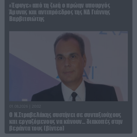
«Έφυγε» από τη ζωή ο πρώην υπουργός
Άμυνας και αντιπρόεδρος της ΝΔ Γιάννης
Βαρβιτσιώτης
01.08.2026 | 20:02
Ο Ν.Στραβελάκης συστήνει σε συνταξιούχους
και εργαζόμενους να κάνουν… διακοπές στην
βεράντα τους (βίντεο)