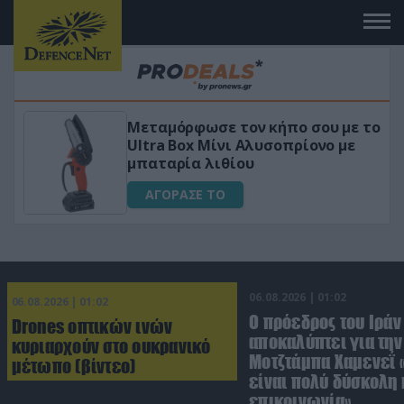
 το
«Μαγική» φόρμουλα τριβόλι + VIP
για αύξηση της λίμπιντο
ΑΓΟΡΑΣΕ ΤΟ
06.08.2026 | 01:02
06.08.2026 | 01:02
Ο πρόεδρος του Ιράν
Drones οπτικών ινών
αποκαλύπτει για την
κυριαρχούν στο ουκρανικό
Μοτζτάμπα Χαμενεΐ 
μέτωπο (βίντεο)
είναι πολύ δύσκολη 
επικοινωνία»