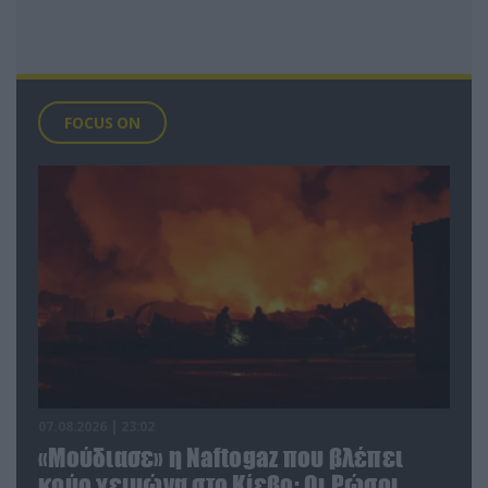
FOCUS ON
07.08.2026 | 23:02
«Μούδιασε» η Naftogaz που βλέπει
κρύο χειμώνα στο Κίεβο: Οι Ρώσοι