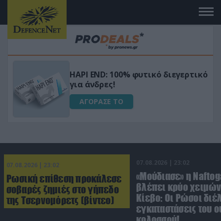
Μεταμόρφωσε τον κήπο σου με το
ικό
Ultra Box Μίνι Αλυσοπρίονο με
μπαταρία λιθίου
ΑΓΟΡΑΣΕ ΤΟ
07.08.2026 | 23:02
07.08.2026 | 23:02
«Μούδιασε» η Naftog
Ρωσική επίθεση προκάλεσε
βλέπει κρύο χειμών
σοβαρές ζημιές στο γήπεδο
Κίεβο: Οι Ρώσοι διέ
της Τσερνομόρετς (βίντεο)
εγκαταστάσεις του 
κολοσσού!