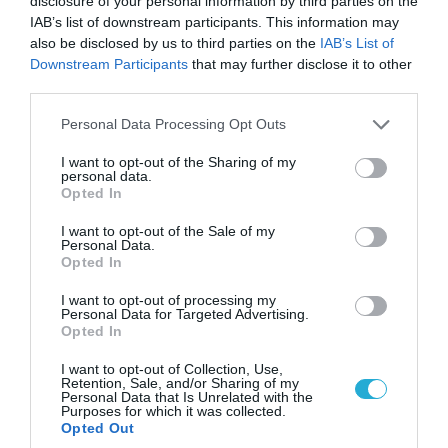
disclosure of your personal information by third parties on the
IAB’s list of downstream participants. This information may
also be disclosed by us to third parties on the
IAB’s List of
Downstream Participants
that may further disclose it to other
third parties.
06.08.2026 | 21:02
Please note that this website/app uses one or more Google
Personal Data Processing Opt Outs
Τελεσίγραφο του Ιράν στις χώρες του Κόλπου:
services and may gather and store information including but
«Σταματήστε τον Τραμπ αλλιώς θα σας
not limited to your visit or usage behaviour. You may click to
I want to opt-out of the Sharing of my
χτυπήσουμε σκληρά»
personal data.
grant or deny consent to Google and its third-party tags to
Opted In
use your data for below specified purposes in below Google
consent section.
I want to opt-out of the Sale of my
Personal Data.
Opted In
I want to opt-out of processing my
Personal Data for Targeted Advertising.
Opted In
I want to opt-out of Collection, Use,
Retention, Sale, and/or Sharing of my
Personal Data that Is Unrelated with the
Purposes for which it was collected.
Opted Out