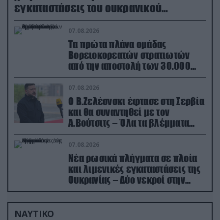
εγκαταστάσεις του ουκρανικού
κολοσσού!
07.08.2026
Τα πρώτα πλάνα ομάδας
Βορειοκορεατών στρατιωτών
από την αποστολή των 30.000
που έφτασαν στη Ρωσία (βίντεο)
07.08.2026
Ο Β.Ζελέσνσκι έφτασε στη Σερβία
και θα συναντηθεί με τον
Α.Βούτσιτς – Όλα τα βλέμματα
στις σχέσεις με τη Ρωσία
07.08.2026
Νέα ρωσικά πλήγματα σε πλοία
και λιμενικές εγκαταστάσεις της
Ουκρανίας – Δύο νεκροί στην
Κριμαία
ΝΑΥΤΙΚΟ