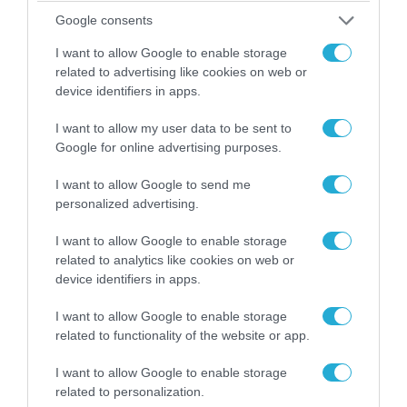
07.08.2026 | 08:02
Google consents
Κλιμακώνουν οι Χούθι: Eξαπέλυσαν επιθέσεις
I want to allow Google to enable storage
κατά στρατιωτικών δυνάμεων στην Υεμένη –
related to advertising like cookies on web or
Πλήγματα & στη Σαουδική Αραβία!
device identifiers in apps.
I want to allow my user data to be sent to
Google for online advertising purposes.
I want to allow Google to send me
personalized advertising.
I want to allow Google to enable storage
related to analytics like cookies on web or
device identifiers in apps.
I want to allow Google to enable storage
related to functionality of the website or app.
07.08.2026 | 02:02
Στο Βελιγράδι ο Β.Ζελένσκι: «Πρέπει να
I want to allow Google to enable storage
αποσπάσουμε τους Σέρβους από το
related to personalization.
στρατόπεδο της Ρωσίας»