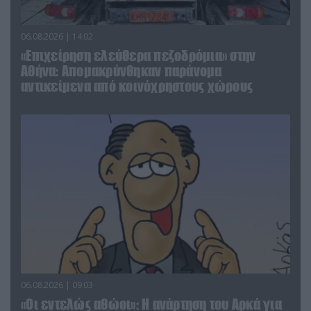
06.08.2026 | 14:02
«Επιχείρηση ελεύθερα πεζοδρόμια» στην
Αθήνα: Απομακρύνθηκαν παράνομα
αντικείμενα από κοινόχρηστους χώρους
06.08.2026 | 09:03
«Οι εντελώς αθώοι»: Η ανάρτηση του Αρκά για