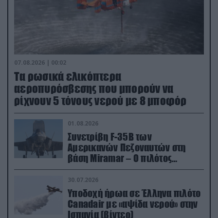
07.08.2026 | 00:02
Τα ρωσικά ελικόπτερα
αεροπυρόσβεσης που μπορούν να
ρίχνουν 5 τόνους νερού με 8 μποφόρ
01.08.2026
Συνετρίβη F-35B των
Αμερικανών Πεζοναυτών στη
βάση Miramar – Ο πιλότος
εκτινάχθηκε εγκαίρως
30.07.2026
Υποδοχή ήρωα σε Έλληνα πιλότο
Canadair με «αψίδα νερού» στην
Ισπανία (βίντεο)