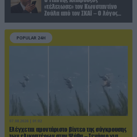
«τέλειωσε» τον Κωνσταντίνο
Ζούλα από τον ΣΚΑΪ – Ο λόγος
της απομάκρυνσής του
POPULAR 24H
07.08.2026 | 01:02
Ελέγχεται αμοντάριστο βίντεο της σύγκρουσης
των ελικοπτέρων στην Ψάθα – Σενάριο για