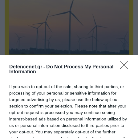
07.08.2026 | 16:02
Defencenet.gr -
Do Not Process My Personal
Φορτηγό μεταφέρει πτερύγιο
Information
ανεμογεννήτριας αλλά… το δυσκολεύουν τα
δένδρα! (βίντεο)
If you wish to opt-out of the sale, sharing to third parties, or
processing of your personal or sensitive information for
targeted advertising by us, please use the below opt-out
section to confirm your selection. Please note that after your
opt-out request is processed you may continue seeing
interest-based ads based on personal information utilized by
us or personal information disclosed to third parties prior to
your opt-out. You may separately opt-out of the further