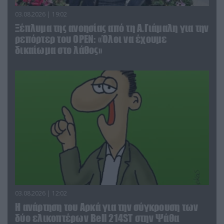
03.08.2026 | 19:02
Ξέπλυμα της ανοησίας από τη Α.Γιάμαλη για την
ρεπόρτερ του ΟΡΕΝ: «Όλοι να έχουμε
δικαίωμα στο λάθος»
03.08.2026 | 12:02
Η ανάρτηση του Αρκά για την σύγκρουση των
δύο ελικοπτέρων Bell 214ST στην Ψάθα