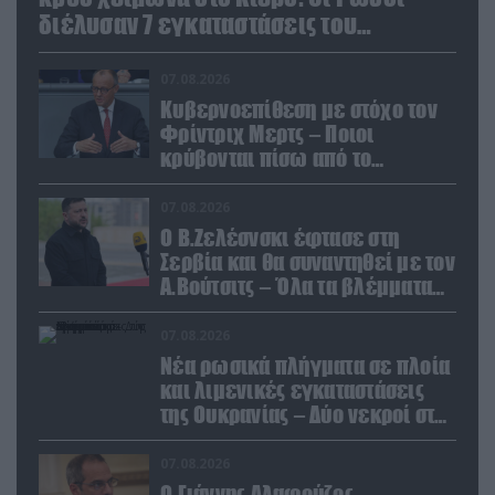
διέλυσαν 7 εγκαταστάσεις του
ουκρανικού κολοσσού!
07.08.2026
Κυβερνοεπίθεση με στόχο τον
Φρίντριχ Μερτς – Ποιοι
κρύβονται πίσω από το
παραποιημένο βίντεο
07.08.2026
Ο Β.Ζελέσνσκι έφτασε στη
Σερβία και θα συναντηθεί με τον
Α.Βούτσιτς – Όλα τα βλέμματα
στις σχέσεις με τη Ρωσία
07.08.2026
Νέα ρωσικά πλήγματα σε πλοία
και λιμενικές εγκαταστάσεις
της Ουκρανίας – Δύο νεκροί στην
Κριμαία
07.08.2026
Ο Γιάννης Αλαφούζος