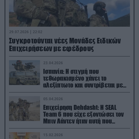
29.07.2026 | 22:02
Συγκροτούνται νέες Μονάδες Ειδικών
Επιχειρήσεων με εφέδρους
23.04.2026
Ισπανία: Η στιγμή που
τεθωρακισμένο χάνει το
αλεξίπτωτο και συντρίβεται με
ορμή στο έδαφος (βίντεο)
05.04.2026
Επιχείρηση Dehdasht: Η SEAL
Team 6 που είχε εξοντώσει τον
Μπιν Λάντεν ήταν αυτή που
διέσωσε τον πιλότο του F-15
15.02.2026