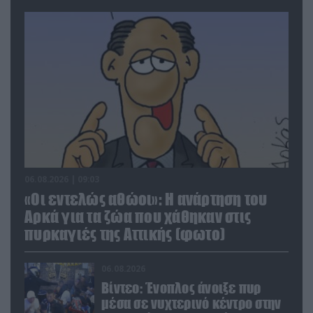
06.08.2026 | 09:03
«Οι εντελώς αθώοι»: Η ανάρτηση του
Αρκά για τα ζώα που χάθηκαν στις
πυρκαγιές της Αττικής (φωτο)
06.08.2026
Βίντεο: Ένοπλος άνοιξε πυρ
μέσα σε νυχτερινό κέντρο στην