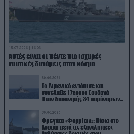
15.07.2026 | 16:03
Aυτές είναι οι πέντε πιο ισχυρές
ναυτικές δυνάμεις στον κόσμο
30.06.2026
Το Λιμενικό εντόπισε και
συνέλαβε 17χρονο Σουδανό –
Ήταν διακινητής 34 παράνομων
μεταναστών
30.06.2026
Φρεγάτα «Φορμίων»: Πίσω στο
Λοριάν μετά τις εξαντλητικές
θαλάσσιες δοκιμές στον