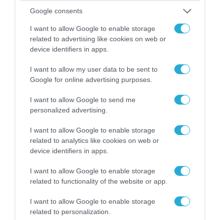
Αυτή την ώρα το τελευταίο «αντίο» στον πρώην
Google consents
υπουργό Ι.Βαρβιτσιώτη (φωτο)
I want to allow Google to enable storage
related to advertising like cookies on web or
device identifiers in apps.
I want to allow my user data to be sent to
Google for online advertising purposes.
I want to allow Google to send me
personalized advertising.
I want to allow Google to enable storage
related to analytics like cookies on web or
device identifiers in apps.
04.08.2026 | 13:02
Η ανακοίνωση του Πανελλήνιου Σωματείου
I want to allow Google to enable storage
Πυροσβεστών για την δημοσιογράφο του OPEN
related to functionality of the website or app.
που γέλασε στη φωτιά
I want to allow Google to enable storage
related to personalization.