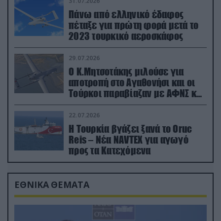
31.07.2026
Πάνω από ελληνικό έδαφος
πέταξε για πρώτη φορά μετά το
2023 τουρκικό αεροσκάφος
29.07.2026
Ο Κ.Μητσοτάκης μιλούσε για
αποτροπή στο Αγαθονήσι και οι
Τούρκοι παραβίαζαν με ΑΦΝΣ και
drone
22.07.2026
Η Τουρκία βγάζει ξανά το Oruc
Reis – Νέα NAVTEX για αγωγό
προς τα Κατεχόμενα
ΕΘΝΙΚΑ ΘΕΜΑΤΑ