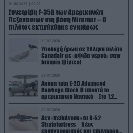
01.08.2026 | 00:02
Συνετρίβη F-35B των Αμερικανών
Πεζοναυτών στη βάση Miramar – Ο
πιλότος εκτινάχθηκε εγκαίρως
30.07.2026
Υποδοχή ήρωα σε Έλληνα πιλότο
Canadair με «αψίδα νερού» στην
Ισπανία (βίντεο)
29.07.2026
Ακόμα τρία E-2D Advanced
Hawkeye Block II αποκτά το
αμερικανικό Ναυτικό – Στο 1,2
δισ.δολάρια το κόστος
29.07.2026
Δεν «πεθαίνουν» τα Β-52
Stratofortress – Νέος
εκσυγχρονισμός και επαναφορά