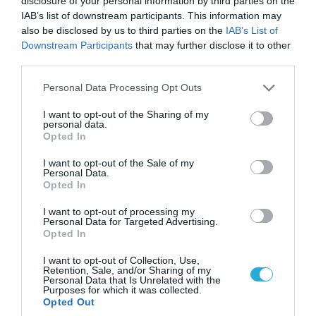
disclosure of your personal information by third parties on the
IAB’s list of downstream participants. This information may
also be disclosed by us to third parties on the
IAB’s List of
Downstream Participants
that may further disclose it to other
06.08.2026 | 09:03
third parties.
«Οι εντελώς αθώοι»: Η ανάρτηση του Αρκά για
Please note that this website/app uses one or more Google
τα ζώα που χάθηκαν στις πυρκαγιές της
Personal Data Processing Opt Outs
services and may gather and store information including but
Αττικής (φωτο)
not limited to your visit or usage behaviour. You may click to
I want to opt-out of the Sharing of my
personal data.
grant or deny consent to Google and its third-party tags to
Opted In
use your data for below specified purposes in below Google
consent section.
I want to opt-out of the Sale of my
Personal Data.
Opted In
I want to opt-out of processing my
Personal Data for Targeted Advertising.
Opted In
I want to opt-out of Collection, Use,
Retention, Sale, and/or Sharing of my
Personal Data that Is Unrelated with the
Purposes for which it was collected.
Opted Out
04.08.2026 | 15:02