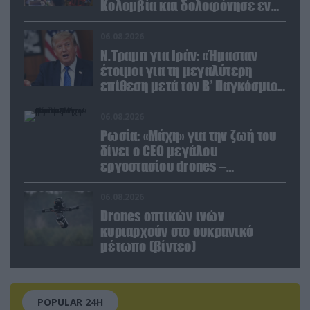
Κολομβία και δολοφόνησε εν
ψυχρώ νεαρό ζευγάρι
06.08.2026
Ν.Τραμπ για Ιράν: «Ήμασταν
έτοιμοι για τη μεγαλύτερη
επίθεση μετά τον Β’ Παγκόσμιο
Πόλεμο» (βίντεο)
06.08.2026
Ρωσία: «Μάχη» για την ζωή του
δίνει ο CEO μεγάλου
εργοστασίου drones –
Ανατίναξαν το αυτοκίνητό του!
(βίντεο)
06.08.2026
Drones οπτικών ινών
κυριαρχούν στο ουκρανικό
μέτωπο (βίντεο)
POPULAR 24H