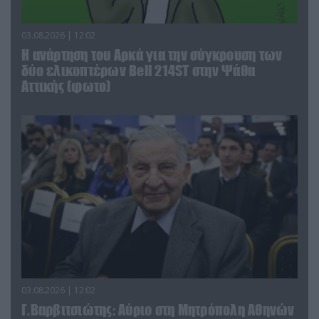
03.08.2026 | 12:02
Η ανάρτηση του Αρκά για την σύγκρουση των
δύο ελικοπτέρων Bell 214ST στην Ψάθα
Αττικής (φωτο)
03.08.2026 | 12:02
Γ.Βαρβιτσιώτης: Aύριο στη Μητρόπολη Αθηνών