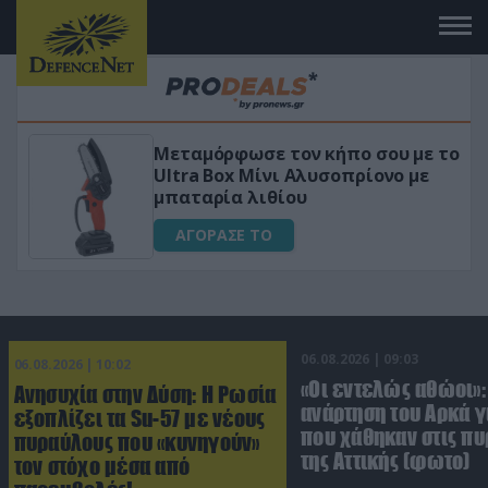
 το
«Μαγική» φόρμουλα τριβόλι + VIP
για αύξηση της λίμπιντο
ΑΓΟΡΑΣΕ ΤΟ
06.08.2026 | 09:03
06.08.2026 | 10:02
«Οι εντελώς αθώοι»:
Ανησυχία στην Δύση: H Ρωσία
ανάρτηση του Αρκά γ
εξοπλίζει τα Su-57 με νέους
που χάθηκαν στις πυ
πυραύλους που «κυνηγούν»
της Αττικής (φωτο)
τον στόχο μέσα από