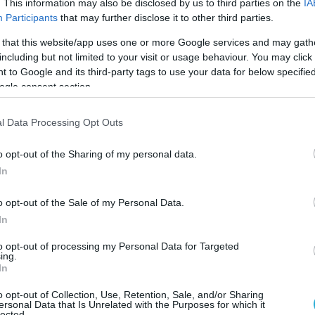
. This information may also be disclosed by us to third parties on the
IA
χουν κανένα πρόβλημα να πουλήσουν και στον
Participants
that may further disclose it to other third parties.
α πάρουν λεφτά.
 that this website/app uses one or more Google services and may gath
including but not limited to your visit or usage behaviour. You may click 
ναι της ελληνικής κυβέρνησης: Όταν
 to Google and its third-party tags to use your data for below specifi
βά γαλλικά συστήματα με το σκεπτικό ότι
ogle consent section.
οτική υπεροχή, δεν έβαλαν στις
απλή ρήτρα που να λέει πως για
l Data Processing Opt Outs
ώληση του πυραύλου, θα πρέπει πρώτα να
o opt-out of the Sharing of my personal data.
δα, για να ξέρει αν διατρέχει κίνδυνο ή
In
o opt-out of the Sale of my Personal Data.
In
to opt-out of processing my Personal Data for Targeted
ing.
In
o opt-out of Collection, Use, Retention, Sale, and/or Sharing
ersonal Data that Is Unrelated with the Purposes for which it
lected.