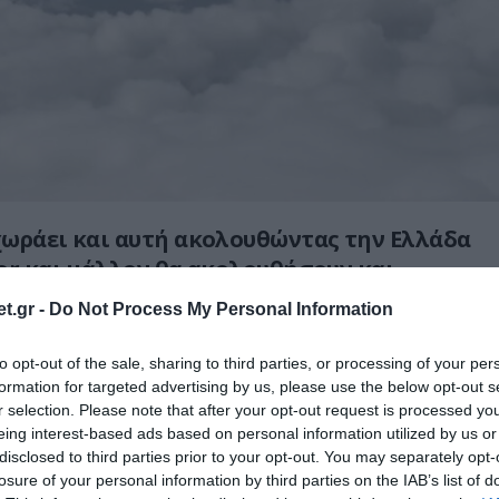
ωράει και αυτή ακολουθώντας την Ελλάδα
or και μάλλον θα ακολουθήσουν και
ντιαεροπορικών συστημάτων Aster
t.gr -
Do Not Process My Personal Information
α ακρυρώσει στην πράξη τα ελληνικά
νεκτήματα.
to opt-out of the sale, sharing to third parties, or processing of your per
formation for targeted advertising by us, please use the below opt-out s
α συναινεί στις πωλήσεις αυτές παρά την
r selection. Please note that after your opt-out request is processed y
eing interest-based ads based on personal information utilized by us or
γική εταιρική σχέση” με την Ελλάδα, είναι
disclosed to third parties prior to your opt-out. You may separately opt-
 μάλλον η απάντηση είναι απλή:
losure of your personal information by third parties on the IAB’s list of