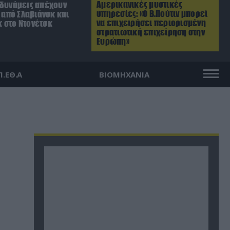
Αμερικανικές μυστικές
 δυνάμεις απέχουν
υπηρεσίες: «Ο Β.Πούτιν μπορεί
. από Σλαβιάνσκ και
να επιχειρήσει περιορισμένη
 στο Ντονέτσκ
στρατιωτική επιχείρηση στην
Ευρώπη»
Π.ΕΘ.Α
ΒΙΟΜΗΧΑΝΙΑ