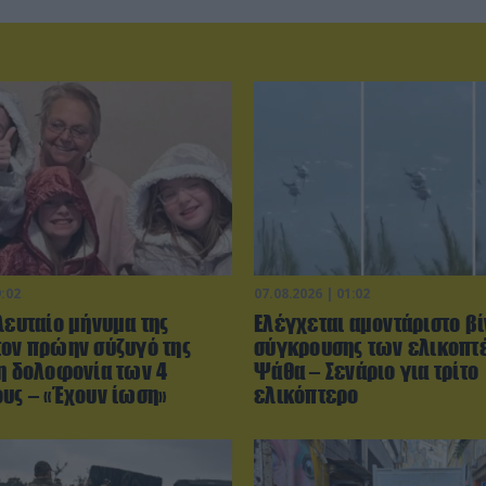
9:02
07.08.2026 | 01:02
λευταίο μήνυμα της
Ελέγχεται αμοντάριστο βί
τον πρώην σύζυγό της
σύγκρουσης των ελικοπτ
τη δολοφονία των 4
Ψάθα – Σενάριο για τρίτο
ους – «Έχουν ίωση»
ελικόπτερο