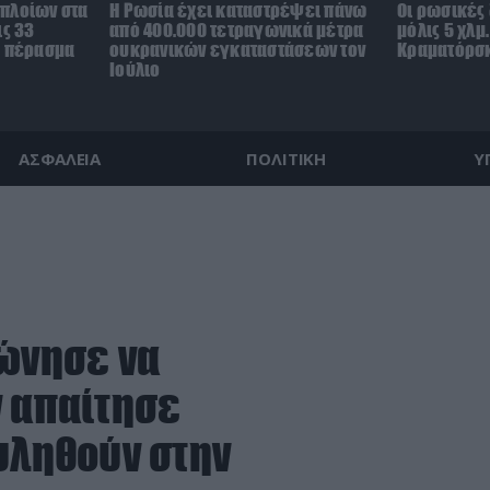
πλοίων στα
Η Ρωσία έχει καταστρέψει πάνω
Οι ρωσικές
ις 33
από 400.000 τετραγωνικά μέτρα
μόλις 5 χλμ
ο πέρασμα
ουκρανικών εγκαταστάσεων τον
Κραματόρσκ
Ιούλιο
ΑΣΦΑΛΕΙΑ
ΠΟΛΙΤΙΚΗ
Υ
φώνησε να
ν απαίτησε
υληθούν στην