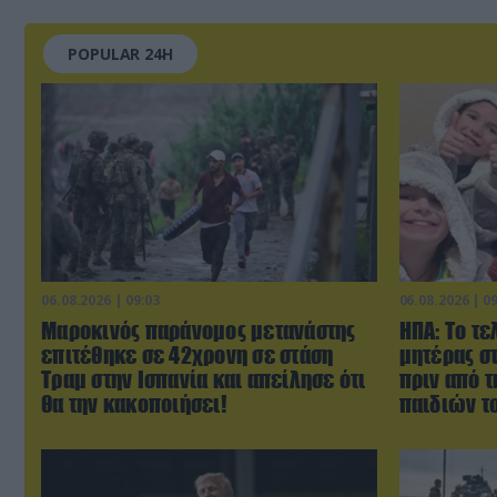
POPULAR 24H
06.08.2026 | 09:03
06.08.2026 | 0
Μαροκινός παράνομος μετανάστης
ΗΠΑ: Το τε
επιτέθηκε σε 42χρονη σε στάση
μητέρας σ
Τραμ στην Ισπανία και απείλησε ότι
πριν από 
θα την κακοποιήσει!
παιδιών τ