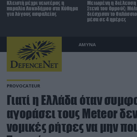
Κλειστή μέχρι νεωτέρας η
Μειωμένη η διέλευση 
παραλία Λυκοδήμου στα Κύθηρα
Στενά του Ορμούζ: Μόλ
για λόγους ασφαλείας
διέσχισαν το θαλάσσι
μέσα σε 4 ημέρες
ΑΜΥΝΑ
PROVOCATEUR
Γιατί η Ελλάδα όταν συμ
αγοράσει τους Meteor δε
νομικές ρήτρες να μην πο