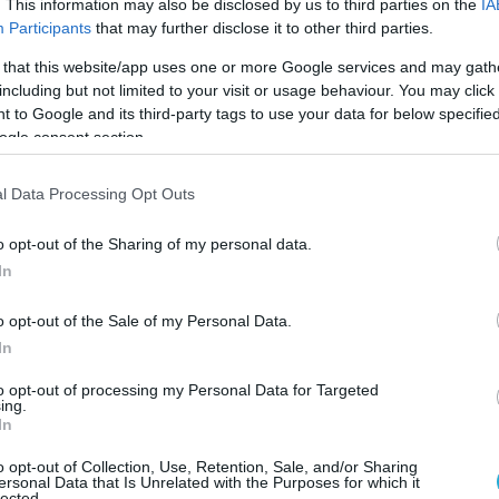
. This information may also be disclosed by us to third parties on the
IA
ν εργασίας ανάλογα με την αύξηση του
Participants
that may further disclose it to other third parties.
ιμου ζωής, ώστε να μην επιβαρυνθούν
 that this website/app uses one or more Google services and may gath
υνταξιοδοτικά ταμεία από την γήρανση
including but not limited to your visit or usage behaviour. You may click 
.
 to Google and its third-party tags to use your data for below specifi
ogle consent section.
υτή έχει προκαλέσει έντονες αντιδράσεις
l Data Processing Opt Outs
άτα όσο και από κόμματα της αντιπολίτευσης.
o opt-out of the Sharing of my personal data.
αι οι ενστάσεις
In
ς της μεταρρύθμισης υποστηρίζουν ότι η
o opt-out of the Sale of my Personal Data.
ση του προσδόκιμου ζωής τις τελευταίες
In
στά αναγκαία την αντίστοιχη επιμήκυνση
 βίου.
to opt-out of processing my Personal Data for Targeted
ing.
In
 προσαρμογή, λένε, το σύστημα θα
o opt-out of Collection, Use, Retention, Sale, and/or Sharing
ό το βάρος των συνταξιούχων.
ersonal Data that Is Unrelated with the Purposes for which it
lected.