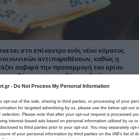
σκεται στο επίκεντρο ενός νέου κύματος
 κοινωνικών αντιπαραθέσεων, καθώς η
άζει σοβαρά την προσαρμογή του ορίου
ης με βάση το… προσδόκιμο ζωής, με
φάλιση της μακροπρόθεσμης
t.gr -
Do Not Process My Personal Information
του ασφαλιστικού συστήματος!
to opt-out of the sale, sharing to third parties, or processing of your per
βαίνει στην Γερμανία αφορά άμεσα και
formation for targeted advertising by us, please use the below opt-out s
θώς η λύση που θα χρησιμοποιηθεί θα
r selection. Please note that after your opt-out request is processed y
eing interest-based ads based on personal information utilized by us or
ού σε όλη την ΕΕ!
disclosed to third parties prior to your opt-out. You may separately opt-
losure of your personal information by third parties on the IAB’s list of
η μεταρρύθμιση προβλέπει αυτόματη