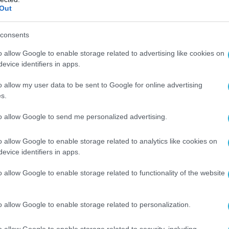
Out
κριτές τονίζουν ότι μια τέτοια ρύθμιση θα
 έμμεση μείωση συντάξεων, ιδιαίτερα για
consents
υς με χαμηλά εισοδήματα, όσους έχουν βαριά
εργασία και όσους προέρχονται από
o allow Google to enable storage related to advertising like cookies on
evice identifiers in apps.
ωνικές ομάδες.
o allow my user data to be sent to Google for online advertising
ότητες που… μπερδεύουν τα πράγματα
s.
ιστικά στοιχεία δείχνουν σημαντικές
to allow Google to send me personalized advertising.
οσδόκιμο ζωής:
o allow Google to enable storage related to analytics like cookies on
evice identifiers in apps.
ρειακές αποκλίσεις μεταξύ Ανατολικής
ρμανίας
o allow Google to enable storage related to functionality of the website
ς μεταξύ ανδρών και γυναικών
ση με το εισόδημα, το μορφωτικό
o allow Google to enable storage related to personalization.
ς συνθήκες εργασίας
o allow Google to enable storage related to security, including