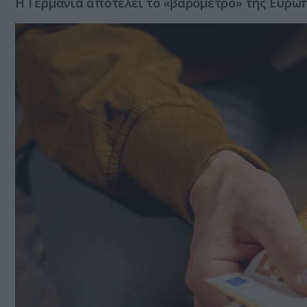
Η Γερμανία αποτελεί το «βαρόμετρο» της Ευρώ