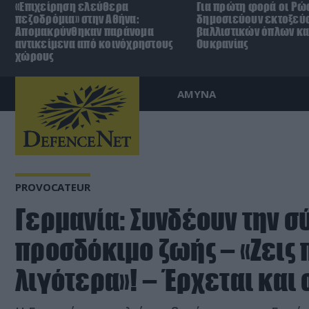
«Επιχείρηση ελεύθερα
Για πρώτη φορά οι Ρώ
πεζοδρόμια» στην Αθήνα:
δημοσιεύουν εκτοξεύ
Απομακρύνθηκαν παράνομα
βαλλιστικών όπλων κα
αντικείμενα από κοινόχρηστους
Ουκρανίας
χώρους
ΑΜΥΝΑ
PROVOCATEUR
Γερμανία: Συνδέουν την σ
προσδόκιμο ζωής – «Ζεις 
λιγότερα»! – Έρχεται και