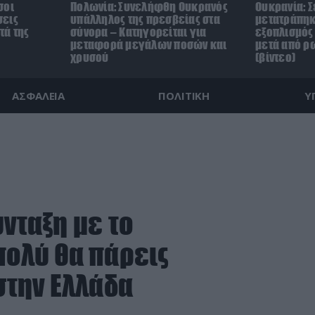
σοι
Πολωνία: Συνελήφθη Ουκρανός
Ουκρανία: Σ
σεις
υπάλληλος της πρεσβείας στα
μετατράπηκ
τά της
σύνορα – Κατηγορείται για
εξοπλισμός 
μεταφορά μεγάλων ποσών και
μετά από ρ
χρυσού
(βίντεο)
ΑΣΦΑΛΕΙΑ
ΠΟΛΙΤΙΚΗ
Υ
ύνταξη με το
πολύ θα πάρεις
 στην Ελλάδα