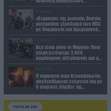
ανάπτυξη προηγμένων
αμυντικών τεχνολογιών σε
Ελλάδα και Κύπρο
07.08.2026
«Κεραυνοί» της ρωσικής Βοστόκ
κατέκαψαν εξοπλισμό των ΗΠΑ
με Ουκρανούς και Αμερικανούς
μισθοφόρους – Δείτε βίντεο
07.08.2026
Δεν είναι μόνο το Μαρόκο: Ποια
χώρα μετέφερε 2.000
παράνομους αλλοδαπούς και με
ναρκωτικά στην Ισπανία
(βίντεο)
07.08.2026
Η πυρκαγιά στην Αττικοβοιωτία
απελευθέρωσε ενέργεια ίση με
6 ατομικές βόμβες της
Χιροσίμα!
POPULAR 24H