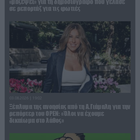
«μαζέψει» για τη δημοσιογράφο που γέλασε
σε ρεπορτάζ για τις φωτιές
03.08.2026 | 19:02
Ξέπλυμα της ανοησίας από τη Α.Γιάμαλη για την
ρεπόρτερ του ΟΡΕΝ: «Όλοι να έχουμε
δικαίωμα στο λάθος»