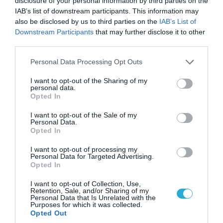
disclosure of your personal information by third parties on the
IAB’s list of downstream participants. This information may
also be disclosed by us to third parties on the
IAB’s List of
Downstream Participants
that may further disclose it to other
third parties.
Please note that this website/app uses one or more Google
Personal Data Processing Opt Outs
services and may gather and store information including but
not limited to your visit or usage behaviour. You may click to
I want to opt-out of the Sharing of my
personal data.
grant or deny consent to Google and its third-party tags to
Opted In
use your data for below specified purposes in below Google
consent section.
06.08.2026 | 17:02
I want to opt-out of the Sale of my
Personal Data.
Ουκρανία: Αποκαλύφθηκε ο αριθμός των
Opted In
ξένων εθελοντών που πολεμούν για το Κίεβο
I want to opt-out of processing my
Personal Data for Targeted Advertising.
Opted In
I want to opt-out of Collection, Use,
Retention, Sale, and/or Sharing of my
Personal Data that Is Unrelated with the
Purposes for which it was collected.
Opted Out