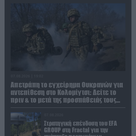
07.08.2026 | 19:02
Απετράπη το εγχείρημα Ουκρανών για
αντεπίθεση στο Κολομίγτσι: Δείτε το
πριν & το μετά της προσπάθειάς τους
(βίντεο)
07.08.2026
Στρατηγική επένδυση του EFA
GROUP στη Fractal για την