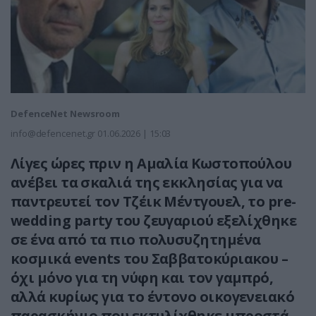
DefenceNet Newsroom
info@defencenet.gr
01.06.2026 | 15:03
Λίγες ώρες πριν η Αμαλία Κωστοπούλου
ανέβει τα σκαλιά της εκκλησίας για να
παντρευτεί τον Τζέικ Μέντγουελ, το pre-
wedding party του ζευγαριού εξελίχθηκε
σε ένα από τα πιο πολυσυζητημένα
κοσμικά events του Σαββατοκύριακου –
όχι μόνο για τη νύφη και τον γαμπρό,
αλλά κυρίως για το έντονο οικογενειακό
παρασκήνιο που εκτυλίχθηκε μπροστά