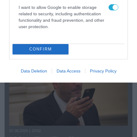
I want to allow Google to enable storage
07.08.2026 | 08:02
related to security, including authentication
Οι ρωσικές δυνάμεις απέχουν μόλις 5 χλμ.
functionality and fraud prevention, and other
από Σλαβιάνσκ και Κραματόρσκ στο Ντονέτσκ
user protection.
ΠΟΛΙΤΙΚΗ
CONFIRM
Data Deletion
Data Access
Privacy Policy
07.08.2026 | 20:02