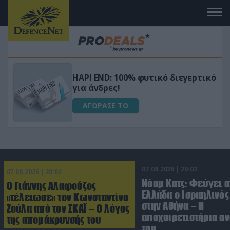
Μεταμόρφωσε τον κήπο σου με το
ικό
Ultra Box Μίνι Αλυσοπρίονο με
μπαταρία λιθίου
ΑΓΟΡΑΣΕ ΤΟ
07.08.2026 | 20:02
07.08.2026 | 20:02
Νόαμ Κατς: Φεύγει α
Ο Γιάννης Αλαφούζος
Ελλάδα ο Ισραηλινό
«τέλειωσε» τον Κωνσταντίνο
στην Αθήνα – Η
Ζούλα από τον ΣΚΑΪ – Ο λόγος
αποχαιρετιστήρια α
της απομάκρυνσής του
του