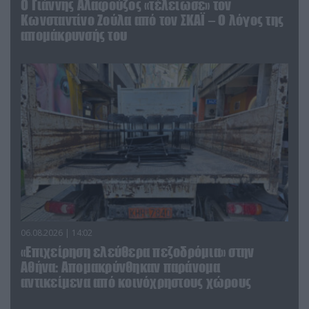
Ο Γιάννης Αλαφούζος «τέλειωσε» τον
Κωνσταντίνο Ζούλα από τον ΣΚΑΪ – Ο λόγος της
απομάκρυνσής του
06.08.2026 | 14:02
«Επιχείρηση ελεύθερα πεζοδρόμια» στην
Αθήνα: Απομακρύνθηκαν παράνομα
αντικείμενα από κοινόχρηστους χώρους