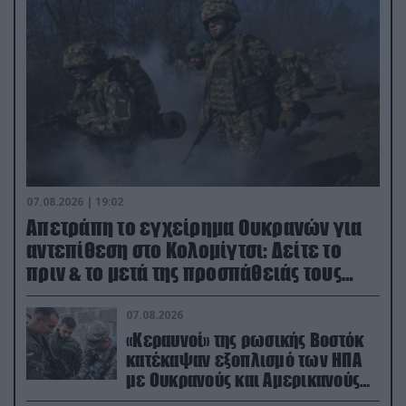
07.08.2026 | 19:02
Απετράπη το εγχείρημα Ουκρανών για
αντεπίθεση στο Κολομίγτσι: Δείτε το
πριν & το μετά της προσπάθειάς τους
(βίντεο)
07.08.2026
«Κεραυνοί» της ρωσικής Βοστόκ
κατέκαψαν εξοπλισμό των ΗΠΑ
με Ουκρανούς και Αμερικανούς
μισθοφόρους – Δείτε βίντεο