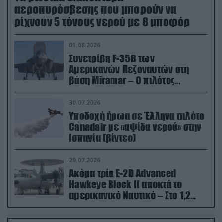
αεροπυρόσβεσης που μπορούν να
ρίχνουν 5 τόνους νερού με 8 μποφόρ
01.08.2026
Συνετρίβη F-35B των
Αμερικανών Πεζοναυτών στη
βάση Miramar – Ο πιλότος
εκτινάχθηκε εγκαίρως
30.07.2026
Υποδοχή ήρωα σε Έλληνα πιλότο
Canadair με «αψίδα νερού» στην
Ισπανία (βίντεο)
29.07.2026
Ακόμα τρία E-2D Advanced
Hawkeye Block II αποκτά το
αμερικανικό Ναυτικό – Στο 1,2
δισ.δολάρια το κόστος