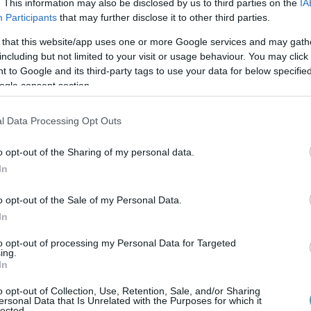
. This information may also be disclosed by us to third parties on the
IA
συνεχίζεται η ιατρική παρακολούθησή
Participants
that may further disclose it to other third parties.
 that this website/app uses one or more Google services and may gath
including but not limited to your visit or usage behaviour. You may click 
θεί
να μην μπορεί να μετακινηθεί από το
 to Google and its third-party tags to use your data for below specifi
γω των εγκαυμάτων.
ogle consent section.
ατροί αναμένεται να προχωρήσουν σε νέα
l Data Processing Opt Outs
τάστασής της τις επόμενες ημέρες,
o opt-out of the Sharing of my personal data.
καθοριστούν τα επόμενα βήματα της
In
o opt-out of the Sale of my Personal Data.
γγενείς και φίλοι θα αποχαιρετήσουν τη
In
α Νέστορα, η οποία έχασε τη ζωή της στην
οκλήθηκε από την εμπρηστική επίθεση.
to opt-out of processing my Personal Data for Targeted
ing.
In
 τελεστεί την Πέμπτη στις 12:00, στον
o opt-out of Collection, Use, Retention, Sale, and/or Sharing
 Ναό του Αγίου Νικολάου στην Κοζάνη.
ersonal Data that Is Unrelated with the Purposes for which it
lected.