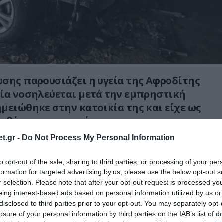
σης παρουσιάζει η υγεία της Αφροδίτης
ία νοσηλεύεται μετά την εμπρηστική
μειώθηκε στην κατοικία της και είχε ως
 θάνατο της μητέρας της.
t.gr -
Do Not Process My Personal Information
στορα μεταφέρθηκε από τη μονάδα
θάλαμο της πλαστικής χειρουργικής
to opt-out of the sale, sharing to third parties, or processing of your per
νοσοκομείου «Παπανικολάου»,
καθώς οι
formation for targeted advertising by us, please use the below opt-out s
 ότι η πορεία της παρουσιάζει θετική εξέλιξη.
r selection. Please note that after your opt-out request is processed y
eing interest-based ads based on personal information utilized by us or
disclosed to third parties prior to your opt-out. You may separately opt-
η της κατάστασής της,
τα τραύματα που
losure of your personal information by third parties on the IAB’s list of
 πυρκαγιά παραμένουν σοβαρά και για