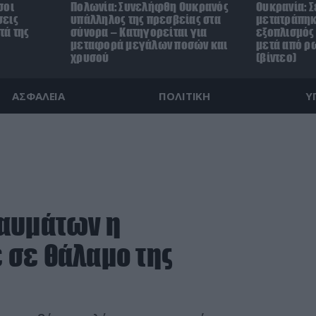
σοι
Πολωνία: Συνελήφθη Ουκρανός
Ουκρανία: Σ
σεις
υπάλληλος της πρεσβείας στα
μετατράπηκ
τά της
σύνορα – Κατηγορείται για
εξοπλισμός 
μεταφορά μεγάλων ποσών και
μετά από ρ
χρυσού
(βίντεο)
ΑΣΦΑΛΕΙΑ
ΠΟΛΙΤΙΚΗ
Υ
καυμάτων η
 σε θάλαμο της