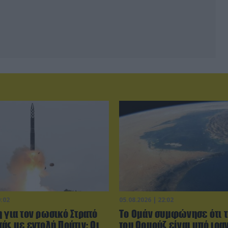
0:02
05.08.2026 | 22:02
 για τον ρωσικό Στρατό
Το Ομάν συμφώνησε ότι τ
άς με εντολή Πούτιν: Οι
του Ορμούζ είναι υπό ιρα