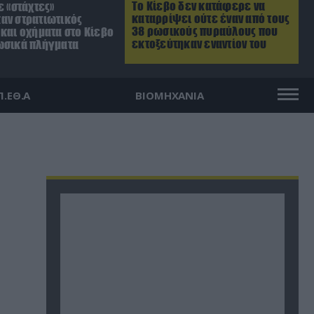
Το Κίεβο δεν κατάφερε να
ε «στάχτες»
καταρρίψει ούτε έναν από τους
αν στρατιωτικός
38 ρωσικούς πυραύλους που
και οχήματα στο Κίεβο
εκτοξεύτηκαν εναντίον του
ωσικά πλήγματα
Π.ΕΘ.Α
ΒΙΟΜΗΧΑΝΙΑ