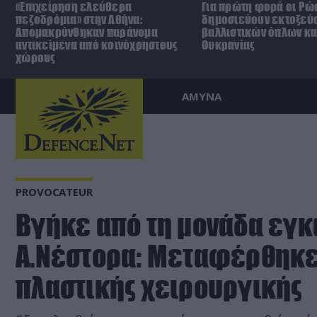
«Επιχείρηση ελεύθερα
Για πρώτη φορά οι Ρώ
πεζοδρόμια» στην Αθήνα:
δημοσιεύουν εκτοξεύ
Απομακρύνθηκαν παράνομα
βαλλιστικών όπλων κα
αντικείμενα από κοινόχρηστους
Ουκρανίας
χώρους
ΑΜΥΝΑ
PROVOCATEUR
Βγήκε από τη μονάδα εγ
Α.Νέστορα: Μεταφέρθηκε
πλαστικής χειρουργικής