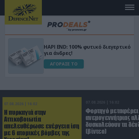
Μεταμόρφωσε τον κήπο σου με το
ικό
Ultra Box Μίνι Αλυσοπρίονο με
μπαταρία λιθίου
ΑΓΟΡΑΣΕ ΤΟ
07.08.2026 | 16:02
07.08.2026 | 16:02
Φορτηγό μεταφέρει
Η πυρκαγιά στην
ανεμογεννήτριας αλ
Αττικοβοιωτία
δυσκολεύουν τα δέν
απελευθέρωσε ενέργεια ίση
(βίντεο)
με 6 ατομικές βόμβες της