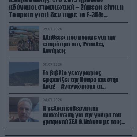
αδύναμοι στρατιωτικά – Σήμερα είναι η
Τουρκία γιατί δεν πήρε τα F-35!»
(βίντεο)
09.07.2026
Αλήθειες που πονάνε για την
ετοιμότητα στις Ένοπλες
Δυνάμεις
08.07.2026
Το βιβλίο γεωγραφίας
εμφανίζει την Κύπρο και στην
Ασία! – Αναγνώρισαν τα
κατεχόμενα; (φωτο)
04.07.2026
Η γελοία κυβερνητική
ανακοίνωση για την γκάφα του
γραφικού ΣΕΑ Θ.Ντόκου με τους
Ρώσους φαρσέρ