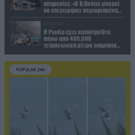
υπηρεσίες: «Ο Β.Πούτιν μπορεί
να επιχειρήσει περιορισμένη
στρατιωτική επιχείρηση στην
Ευρώπη»
07.08.2026
Η Ρωσία έχει καταστρέψει
πάνω από 400.000
τετραγωνικά μέτρα ουκρανικών
εγκαταστάσεων τον Ιούλιο
POPULAR 24H