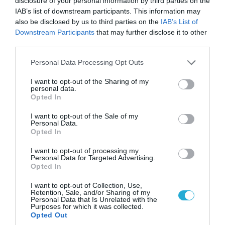
disclosure of your personal information by third parties on the
07.08.2026 | 02:02
IAB’s list of downstream participants. This information may
Στο Βελιγράδι ο Β.Ζελένσκι: «Πρέπει να
also be disclosed by us to third parties on the
IAB’s List of
αποσπάσουμε τους Σέρβους από το
Downstream Participants
that may further disclose it to other
στρατόπεδο της Ρωσίας»
third parties.
Please note that this website/app uses one or more Google
Personal Data Processing Opt Outs
services and may gather and store information including but
not limited to your visit or usage behaviour. You may click to
I want to opt-out of the Sharing of my
personal data.
grant or deny consent to Google and its third-party tags to
Opted In
use your data for below specified purposes in below Google
consent section.
I want to opt-out of the Sale of my
Personal Data.
Opted In
I want to opt-out of processing my
Personal Data for Targeted Advertising.
Opted In
06.08.2026 | 14:02
I want to opt-out of Collection, Use,
Retention, Sale, and/or Sharing of my
«Επιχείρηση ελεύθερα πεζοδρόμια» στην
Personal Data that Is Unrelated with the
Purposes for which it was collected.
Αθήνα: Απομακρύνθηκαν παράνομα
Opted Out
αντικείμενα από κοινόχρηστους χώρους