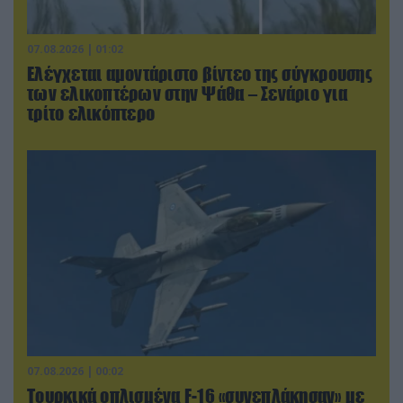
07.08.2026 | 01:02
Ελέγχεται αμοντάριστο βίντεο της σύγκρουσης
των ελικοπτέρων στην Ψάθα – Σενάριο για
τρίτο ελικόπτερο
07.08.2026 | 00:02
Τουρκικά οπλισμένα F-16 «συνεπλάκησαν» με