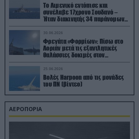
Το Λιμενικό εντόπισε και
συνέλαβε 17χρονο Σουδανό –
Ήταν διακινητής 34 παράνομων
μεταναστών
30.06.2026
Φρεγάτα «Φορμίων»: Πίσω στο
Λοριάν μετά τις εξαντλητικές
θαλάσσιες δοκιμές στον
απαιτητικό Βισκαϊκό
25.06.2026
Βολές Harpoon από τις μονάδες
του ΠΝ (βίντεο)
ΑΕΡΟΠΟΡΙΑ