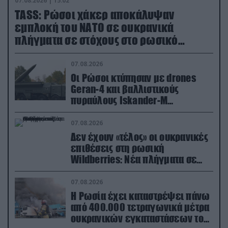
07.08.2026 | 15:02
TASS: Ρώσοι χάκερ αποκάλυψαν
εμπλοκή του ΝΑΤΟ σε ουκρανικά
πλήγματα σε στόχους στο ρωσικό
έδαφος!
07.08.2026
Οι Ρώσοι κτύπησαν με drones
Geran-4 και βαλλιστικούς
πυραύλους Iskander-M
ουκρανικό τρένο με στρατιωτικό
εξοπλισμό
07.08.2026
Δεν έχουν «τέλος» οι ουκρανικές
επιθέσεις στη ρωσική
Wildberries: Νέα πλήγματα σε
εγκαταστάσεις στα Ουράλια
07.08.2026
Η Ρωσία έχει καταστρέψει πάνω
από 400.000 τετραγωνικά μέτρα
ουκρανικών εγκαταστάσεων τον