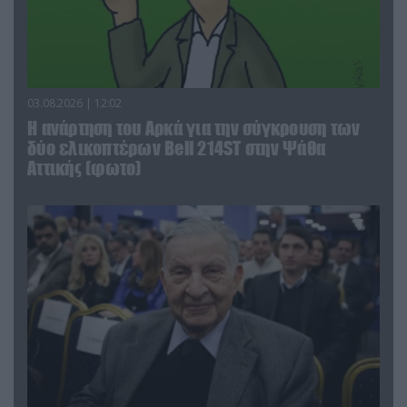
03.08.2026 | 12:02
Η ανάρτηση του Αρκά για την σύγκρουση των
δύο ελικοπτέρων Bell 214ST στην Ψάθα
Αττικής (φωτο)