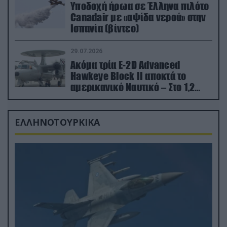
Υποδοχή ήρωα σε Έλληνα πιλότο
Canadair με «αψίδα νερού» στην
Ισπανία (βίντεο)
29.07.2026
Ακόμα τρία E-2D Advanced
Hawkeye Block II αποκτά το
αμερικανικό Ναυτικό – Στο 1,2
δισ.δολάρια το κόστος
ΕΛΛΗΝΟΤΟΥΡΚΙΚΑ