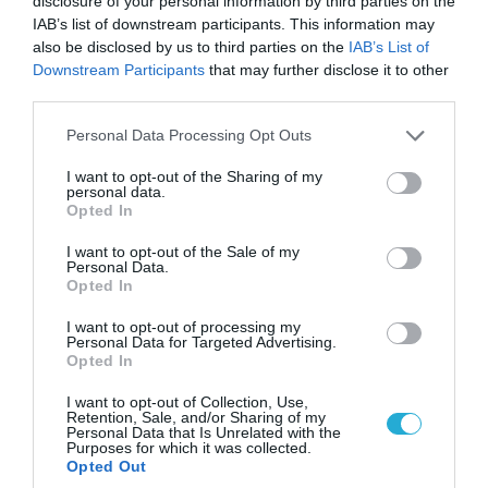
disclosure of your personal information by third parties on the
IAB’s list of downstream participants. This information may
also be disclosed by us to third parties on the
IAB’s List of
Downstream Participants
that may further disclose it to other
third parties.
08.08.2026 | 14:02
Please note that this website/app uses one or more Google
Personal Data Processing Opt Outs
Η Τουρκία πουλάει στην Ουκρανία όλο το
services and may gather and store information including but
not limited to your visit or usage behaviour. You may click to
I want to opt-out of the Sharing of my
αμερικανικό πυραυλικό πυροβολικό της: MLRS
personal data.
grant or deny consent to Google and its third-party tags to
και ΑΤΑCMS
Opted In
use your data for below specified purposes in below Google
consent section.
I want to opt-out of the Sale of my
Personal Data.
Opted In
I want to opt-out of processing my
Personal Data for Targeted Advertising.
Opted In
I want to opt-out of Collection, Use,
Retention, Sale, and/or Sharing of my
Personal Data that Is Unrelated with the
Purposes for which it was collected.
Opted Out