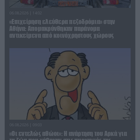
06.08.2026 | 14:02
«Επιχείρηση ελεύθερα πεζοδρόμια» στην
Αθήνα: Απομακρύνθηκαν παράνομα
αντικείμενα από κοινόχρηστους χώρους
06.08.2026 | 09:03
«Οι εντελώς αθώοι»: Η ανάρτηση του Αρκά για