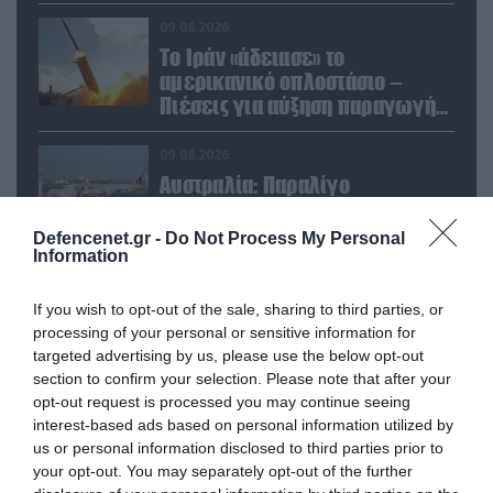
Πακιστάν
09.08.2026
Το Ιράν «άδειασε» το
αμερικανικό οπλοστάσιο –
Πιέσεις για αύξηση παραγωγής
Patriot και THAAD
09.08.2026
Αυστραλία: Παραλίγο
σύγκρουση δύο αεροσκαφών
στο αεροδρόμιο του Σίδνεϊ –
Defencenet.gr -
Do Not Process My Personal
Ένας τραυματίας (βίντεο)
Information
If you wish to opt-out of the sale, sharing to third parties, or
POPULAR 24H
processing of your personal or sensitive information for
targeted advertising by us, please use the below opt-out
section to confirm your selection. Please note that after your
opt-out request is processed you may continue seeing
interest-based ads based on personal information utilized by
us or personal information disclosed to third parties prior to
your opt-out. You may separately opt-out of the further