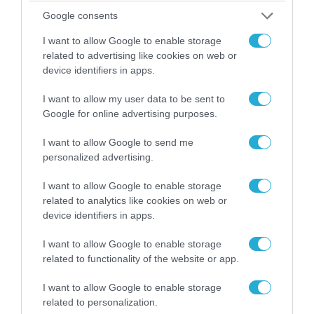
Google consents
08.08.2026 | 17:02
ΕΚΤΑΚΤΟ: Τρεις Μεραρχίες του
I want to allow Google to enable storage
βορειοκορεατικού Στρατού αναπτύχθηκαν
related to advertising like cookies on web or
ταχύτατα στη Ρωσία
device identifiers in apps.
I want to allow my user data to be sent to
Google for online advertising purposes.
I want to allow Google to send me
personalized advertising.
I want to allow Google to enable storage
related to analytics like cookies on web or
device identifiers in apps.
I want to allow Google to enable storage
related to functionality of the website or app.
08.08.2026 | 18:02
Βάσει της τριμερούς συμφωνίας Τουρκίας,
I want to allow Google to enable storage
Σ.Αραβίας & Πακιστάν θα πολεμήσουν Ριάντ και
related to personalization.