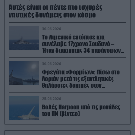
Aυτές είναι οι πέντε πιο ισχυρές
ναυτικές δυνάμεις στον κόσμο
30.06.2026
Το Λιμενικό εντόπισε και
συνέλαβε 17χρονο Σουδανό –
Ήταν διακινητής 34 παράνομων
μεταναστών
30.06.2026
Φρεγάτα «Φορμίων»: Πίσω στο
Λοριάν μετά τις εξαντλητικές
θαλάσσιες δοκιμές στον
απαιτητικό Βισκαϊκό
25.06.2026
Βολές Harpoon από τις μονάδες
του ΠΝ (βίντεο)