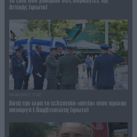
τα ζώα που χάθηκαν στις πυρκαγιές της
Αττικής (φωτο)
04.08.2026 | 15:02
Αυτή την ώρα το τελευταίο «αντίο» στον πρώην
υπουργό Ι.Βαρβιτσιώτη (φωτο)