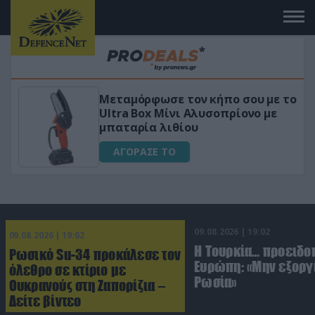
 το
«Μαγική» φόρμουλα τριβόλι + VIP
για αύξηση της λίμπιντο
ΑΓΟΡΑΣΕ ΤΟ
09.08.2026 | 19:02
09.08.2026 | 19:02
Η Τουρκία… προειδοπ
Ρωσικό Su-34 προκάλεσε τον
Ευρώπη: «Μην εξοργί
όλεθρο σε κτίριο με
Ρωσία»
Ουκρανούς στη Ζαπορίζια –
Δείτε βίντεο