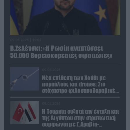
09.08.2026 | 19:02
Β.Ζελένσκι: «Η Ρωσία αναπτύσσει
50.000 Βορειοκορεατές στρατιώτες»
09.08.2026
Νέα επίθεση των Χούθι με
πυραύλους και drones: Στο
στόχαστρο φιλοσαουδαραβικές
δυνάμεις και εγκαταστάσεις
09.08.2026
Η Τουρκία συζητά την ένταξη και
της Αιγύπτου στην στρατιωτική
συμφωνία με Σ.Αραβία-