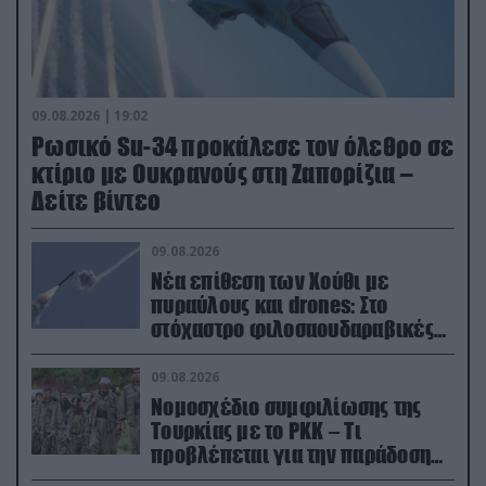
09.08.2026 | 19:02
Ρωσικό Su-34 προκάλεσε τον όλεθρο σε
κτίριο με Ουκρανούς στη Ζαπορίζια –
Δείτε βίντεο
09.08.2026
Νέα επίθεση των Χούθι με
πυραύλους και drones: Στο
στόχαστρο φιλοσαουδαραβικές
δυνάμεις και εγκαταστάσεις
09.08.2026
Νομοσχέδιο συμφιλίωσης της
Τουρκίας με το ΡΚΚ – Τι
προβλέπεται για την παράδοση
των όπλων