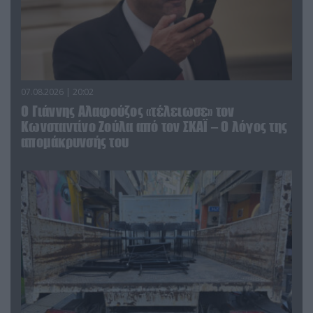
07.08.2026 | 20:02
Ο Γιάννης Αλαφούζος «τέλειωσε» τον
Κωνσταντίνο Ζούλα από τον ΣΚΑΪ – Ο λόγος της
απομάκρυνσής του