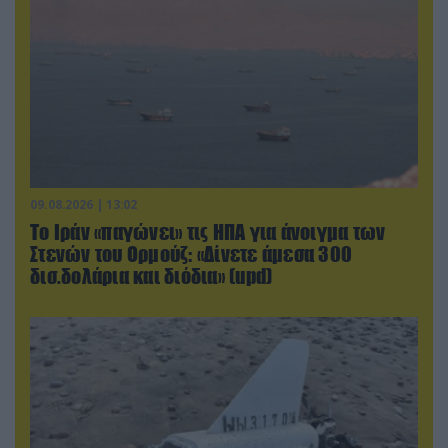
09.08.2026 | 13:02
Το Ιράν «παγώνει» τις ΗΠΑ για άνοιγμα των
Στενών του Ορμούζ: «Δίνετε άμεσα 300
δισ.δολάρια και διόδια» (upd)