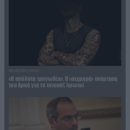
08.08.2026 | 09:02
«Η απόλυτη τραγωδία»: Η «αιχμηρή» ανάρτηση
του Αρκά για τα τατουάζ (φωτο)