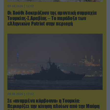
09.08.2026 | 12:02
Οι Χούθι δοκιμάζουν της αμυντική συμμαχία
Τουρκίας-Σ.Αραβίας – Το παράδοξο των
ελληνικών Patriot στην περιοχή
08.08.2026 | 17:02
Σε «αναμμένα κάρβουνα» η Τουρκία:
Περιορίζει την κίνηση πλοίων από την Μαύρη