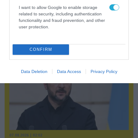
I want to allow Google to enable storage
related to security, including authentication
functionality and fraud prevention, and other
user protection.
06.08.2026 | 17:02
Ουκρανία: Αποκαλύφθηκε ο αριθμός των
ξένων εθελοντών που πολεμούν για το Κίεβο
CONFIRM
Data Deletion
Data Access
Privacy Policy
07.08.2026 | 02:02