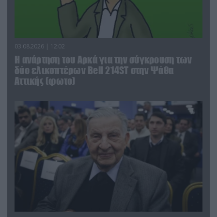
03.08.2026 | 12:02
Η ανάρτηση του Αρκά για την σύγκρουση των
δύο ελικοπτέρων Bell 214ST στην Ψάθα
Αττικής (φωτο)