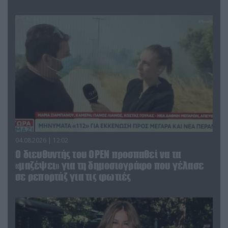
04.08.2026 | 12:02
O διευθυντής του OPEN προσπαθεί να τα
«μαζέψει» για τη δημοσιογράφο που γέλασε
σε ρεπορτάζ για τις φωτιές