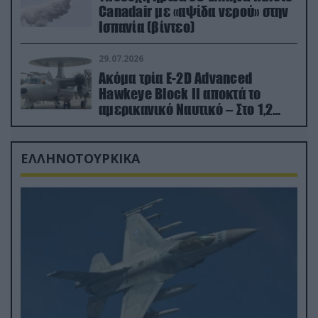
Canadair με «αψίδα νερού» στην
Ισπανία (βίντεο)
29.07.2026
Ακόμα τρία E-2D Advanced
Hawkeye Block II αποκτά το
αμερικανικό Ναυτικό – Στο 1,2
δισ.δολάρια το κόστος
ΕΛΛΗΝΟΤΟΥΡΚΙΚΑ