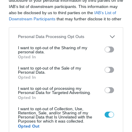
disclosure of your personal information by third parties on the
IAB’s list of downstream participants. This information may
also be disclosed by us to third parties on the
IAB’s List of
Downstream Participants
that may further disclose it to other
third parties.
Please note that this website/app uses one or more Google
Personal Data Processing Opt Outs
services and may gather and store information including but
not limited to your visit or usage behaviour. You may click to
I want to opt-out of the Sharing of my
personal data.
grant or deny consent to Google and its third-party tags to
Opted In
use your data for below specified purposes in below Google
consent section.
I want to opt-out of the Sale of my
Personal Data.
Opted In
06.08.2026 | 21:02
I want to opt-out of processing my
Τελεσίγραφο του Ιράν στις χώρες του Κόλπου:
Personal Data for Targeted Advertising.
«Σταματήστε τον Τραμπ αλλιώς θα σας
Opted In
χτυπήσουμε σκληρά»
I want to opt-out of Collection, Use,
Retention, Sale, and/or Sharing of my
Personal Data that Is Unrelated with the
Purposes for which it was collected.
Opted Out