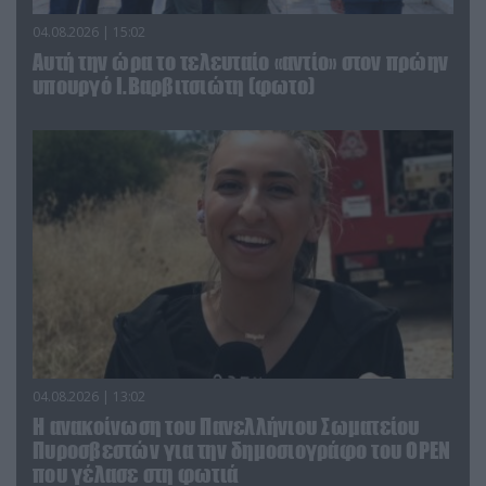
04.08.2026 | 15:02
Αυτή την ώρα το τελευταίο «αντίο» στον πρώην
υπουργό Ι.Βαρβιτσιώτη (φωτο)
04.08.2026 | 13:02
Η ανακοίνωση του Πανελλήνιου Σωματείου
Πυροσβεστών για την δημοσιογράφο του OPEN
που γέλασε στη φωτιά