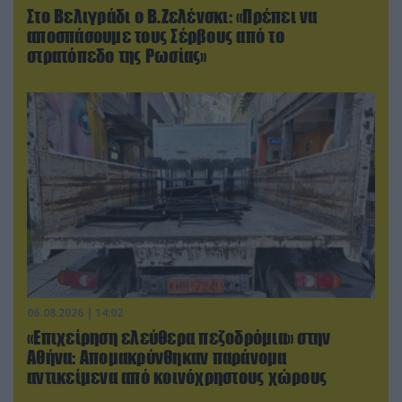
Στο Βελιγράδι ο Β.Ζελένσκι: «Πρέπει να
αποσπάσουμε τους Σέρβους από το
στρατόπεδο της Ρωσίας»
06.08.2026 | 14:02
«Επιχείρηση ελεύθερα πεζοδρόμια» στην
Αθήνα: Απομακρύνθηκαν παράνομα
αντικείμενα από κοινόχρηστους χώρους