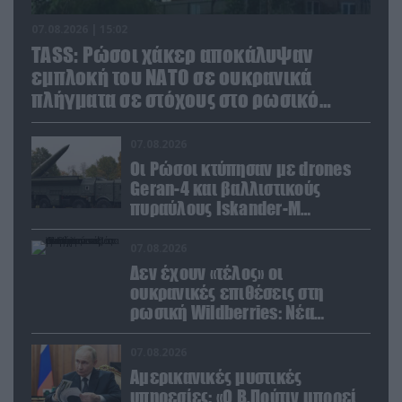
07.08.2026 | 15:02
TASS: Ρώσοι χάκερ αποκάλυψαν
εμπλοκή του ΝΑΤΟ σε ουκρανικά
πλήγματα σε στόχους στο ρωσικό
έδαφος!
07.08.2026
Οι Ρώσοι κτύπησαν με drones
Geran-4 και βαλλιστικούς
πυραύλους Iskander-M
ουκρανικό τρένο με
στρατιωτικό εξοπλισμό
07.08.2026
Δεν έχουν «τέλος» οι
ουκρανικές επιθέσεις στη
ρωσική Wildberries: Νέα
πλήγματα σε εγκαταστάσεις στα
Ουράλια
07.08.2026
Αμερικανικές μυστικές
υπηρεσίες: «Ο Β.Πούτιν μπορεί