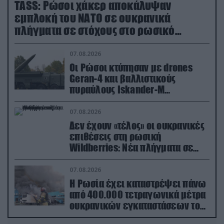
TASS: Ρώσοι χάκερ αποκάλυψαν
εμπλοκή του ΝΑΤΟ σε ουκρανικά
πλήγματα σε στόχους στο ρωσικό
έδαφος!
07.08.2026
Οι Ρώσοι κτύπησαν με drones
Geran-4 και βαλλιστικούς
πυραύλους Iskander-M
ουκρανικό τρένο με στρατιωτικό
εξοπλισμό
07.08.2026
Δεν έχουν «τέλος» οι ουκρανικές
επιθέσεις στη ρωσική
Wildberries: Νέα πλήγματα σε
εγκαταστάσεις στα Ουράλια
07.08.2026
Η Ρωσία έχει καταστρέψει πάνω
από 400.000 τετραγωνικά μέτρα
ουκρανικών εγκαταστάσεων τον
Ιούλιο