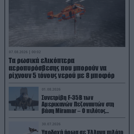
07.08.2026 | 00:02
Τα ρωσικά ελικόπτερα
αεροπυρόσβεσης που μπορούν να
ρίχνουν 5 τόνους νερού με 8 μποφόρ
01.08.2026
Συνετρίβη F-35B των
Αμερικανών Πεζοναυτών στη
βάση Miramar – Ο πιλότος
εκτινάχθηκε εγκαίρως
30.07.2026
Υποδοχή ήρωα σε Έλληνα πιλότο