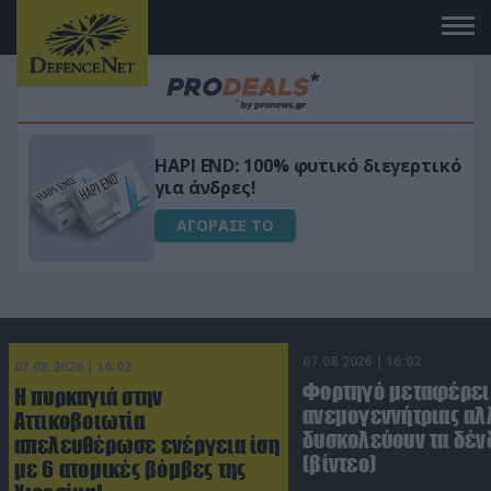
Μεταμόρφωσε τον κήπο σου με το
ικό
Ultra Box Μίνι Αλυσοπρίονο με
μπαταρία λιθίου
ΑΓΟΡΑΣΕ ΤΟ
07.08.2026 | 16:02
07.08.2026 | 16:02
Φορτηγό μεταφέρει
Η πυρκαγιά στην
ανεμογεννήτριας αλ
Αττικοβοιωτία
δυσκολεύουν τα δέν
απελευθέρωσε ενέργεια ίση
(βίντεο)
με 6 ατομικές βόμβες της