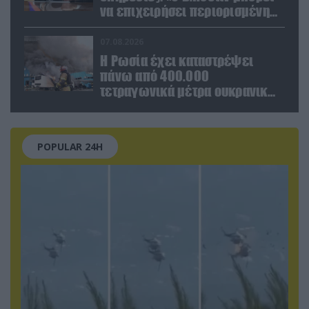
να επιχειρήσει περιορισμένη
στρατιωτική επιχείρηση στην
Ευρώπη»
07.08.2026
Η Ρωσία έχει καταστρέψει
πάνω από 400.000
τετραγωνικά μέτρα ουκρανικών
εγκαταστάσεων τον Ιούλιο
POPULAR 24H