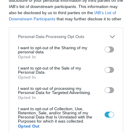
disclosure of your personal information by third parties on the
IAB’s list of downstream participants. This information may
also be disclosed by us to third parties on the
IAB’s List of
08.08.2026 | 09:02
Downstream Participants
that may further disclose it to other
«Η απόλυτη τραγωδία»: Η «αιχμηρή» ανάρτηση
third parties.
του Αρκά για τα τατουάζ (φωτο)
Please note that this website/app uses one or more Google
Personal Data Processing Opt Outs
services and may gather and store information including but
not limited to your visit or usage behaviour. You may click to
I want to opt-out of the Sharing of my
personal data.
grant or deny consent to Google and its third-party tags to
Opted In
use your data for below specified purposes in below Google
consent section.
I want to opt-out of the Sale of my
Personal Data.
Opted In
I want to opt-out of processing my
Personal Data for Targeted Advertising.
Opted In
I want to opt-out of Collection, Use,
07.08.2026 | 20:02
Retention, Sale, and/or Sharing of my
Personal Data that Is Unrelated with the
Ο Γιάννης Αλαφούζος «τέλειωσε» τον
Purposes for which it was collected.
Κωνσταντίνο Ζούλα από τον ΣΚΑΪ – Ο λόγος της
Opted Out