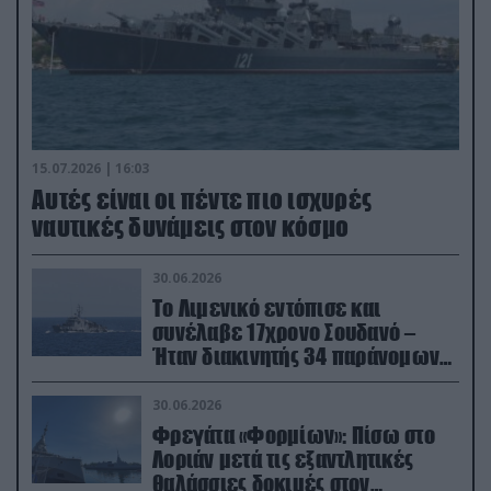
15.07.2026 | 16:03
Aυτές είναι οι πέντε πιο ισχυρές
ναυτικές δυνάμεις στον κόσμο
30.06.2026
Το Λιμενικό εντόπισε και
συνέλαβε 17χρονο Σουδανό –
Ήταν διακινητής 34 παράνομων
μεταναστών
30.06.2026
Φρεγάτα «Φορμίων»: Πίσω στο
Λοριάν μετά τις εξαντλητικές
θαλάσσιες δοκιμές στον