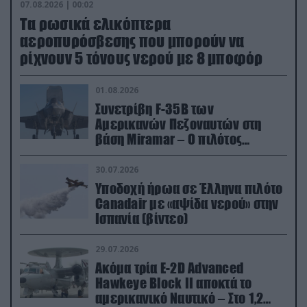
07.08.2026 | 00:02
Τα ρωσικά ελικόπτερα
αεροπυρόσβεσης που μπορούν να
ρίχνουν 5 τόνους νερού με 8 μποφόρ
01.08.2026
Συνετρίβη F-35B των
Αμερικανών Πεζοναυτών στη
βάση Miramar – Ο πιλότος
εκτινάχθηκε εγκαίρως
30.07.2026
Υποδοχή ήρωα σε Έλληνα πιλότο
Canadair με «αψίδα νερού» στην
Ισπανία (βίντεο)
29.07.2026
Ακόμα τρία E-2D Advanced
Hawkeye Block II αποκτά το
αμερικανικό Ναυτικό – Στο 1,2