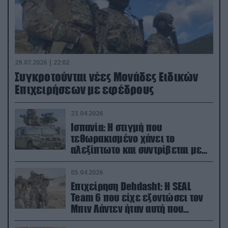
29.07.2026 | 22:02
Συγκροτούνται νέες Μονάδες Ειδικών
Επιχειρήσεων με εφέδρους
23.04.2026
Ισπανία: Η στιγμή που
τεθωρακισμένο χάνει το
αλεξίπτωτο και συντρίβεται με
ορμή στο έδαφος (βίντεο)
05.04.2026
Επιχείρηση Dehdasht: Η SEAL
Team 6 που είχε εξοντώσει τον
Μπιν Λάντεν ήταν αυτή που
διέσωσε τον πιλότο του F-15