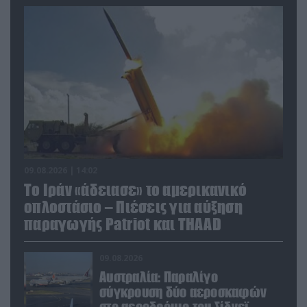
09.08.2026 | 14:02
Το Ιράν «άδειασε» το αμερικανικό
οπλοστάσιο – Πιέσεις για αύξηση
παραγωγής Patriot και THAAD
09.08.2026
Αυστραλία: Παραλίγο
σύγκρουση δύο αεροσκαφών
στο αεροδρόμιο του Σίδνεϊ –