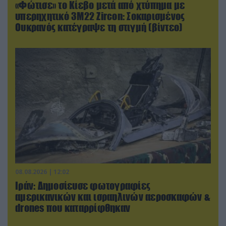
«Φώτισε» το Κίεβο μετά από χτύπημα με
υπερηχητικό 3M22 Zircon: Σοκαρισμένος
Ουκρανός κατέγραψε τη στιγμή (βίντεο)
08.08.2026 | 12:02
Ιράν: Δημοσίευσε φωτογραφίες
αμερικανικών και ισραηλινών αεροσκαφών &
drones που καταρρίφθηκαν