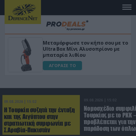
 το
«Μαγική» φόρμουλα τριβόλι + VIP
για αύξηση της λίμπιντο
ΑΓΟΡΑΣΕ ΤΟ
09.08.2026 | 15:02
09.08.2026 | 15:02
Νομοσχέδιο συμφιλ
Η Τουρκία συζητά την ένταξη
Τουρκίας με το ΡΚΚ –
και της Αιγύπτου στην
προβλέπεται για την
στρατιωτική συμφωνία με
παράδοση των όπλω
Σ.Αραβία-Πακιστάν