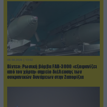
08.08.2026 | 13:02
Βίντεο: Ρωσική βόμβα FAB-3000 «εξαφανίζει
από τον χάρτη» σημείο διέλευσης των
ουκρανικών δυνάμεων στην Ζαπορίζια