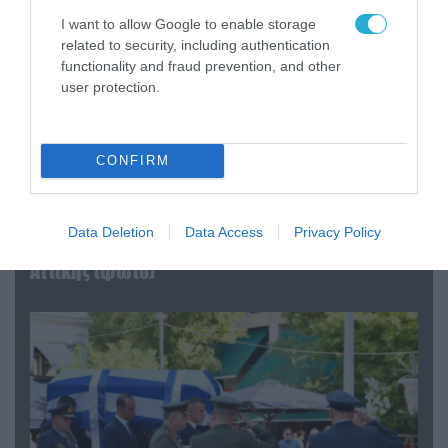
I want to allow Google to enable storage
related to security, including authentication
functionality and fraud prevention, and other
user protection.
CONFIRM
06.08.2026 | 09:03
«Οι εντελώς αθώοι»: Η ανάρτηση του Αρκά για
Data Deletion
Data Access
Privacy Policy
τα ζώα που χάθηκαν στις πυρκαγιές της
Αττικής (φωτο)