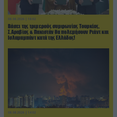
08.08.2026 | 18:02
Βάσει της τριμερούς συμφωνίας Τουρκίας,
Σ.Αραβίας & Πακιστάν θα πολεμήσουν Ριάντ και
Ισλαμαμπάντ κατά της Ελλάδας!
08.08.2026 | 14:02