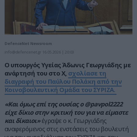
DefenceNet Newsroom
info@defencenet.gr
16.05.2026 | 20:03
Ο υπουργός Υγείας Άδωνις Γεωργιάδης με
ανάρτησή του στο Χ,
σχολίασε τη
διαγραφή του Παύλου Πολάκη από την
Κοινοβουλευτική Ομάδα του ΣΥΡΙΖΑ.
«Και όμως επί της ουσίας ο @pavpol2222
είχε δίκιο στην κριτική του για να είμαστε
και δίκαιοι»
έγραψε ο κ. Γεωργιάδης
αναφερόμενος στις ενστάσεις του βουλευτή