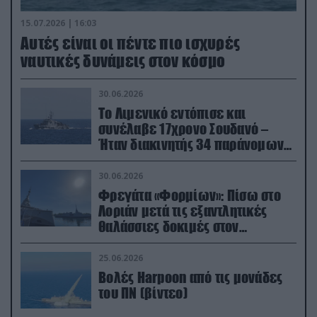
15.07.2026 | 16:03
Aυτές είναι οι πέντε πιο ισχυρές
ναυτικές δυνάμεις στον κόσμο
30.06.2026
Το Λιμενικό εντόπισε και
συνέλαβε 17χρονο Σουδανό –
Ήταν διακινητής 34 παράνομων
μεταναστών
30.06.2026
Φρεγάτα «Φορμίων»: Πίσω στο
Λοριάν μετά τις εξαντλητικές
θαλάσσιες δοκιμές στον
απαιτητικό Βισκαϊκό
25.06.2026
Βολές Harpoon από τις μονάδες
του ΠΝ (βίντεο)