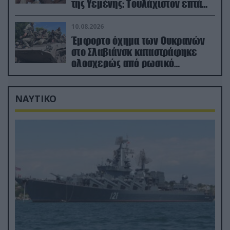
της Υεμένης: Toυλάχιστον επτά
νεκροί (βίντεο)
10.08.2026
Έμφορτο όχημα των Ουκρανών
στο Σλαβιάνσκ καταστράφηκε
ολοσχερώς από ρωσικό
μαχητικό μέσα στην πόλη!
(βίντεο)
ΝΑΥΤΙΚΟ