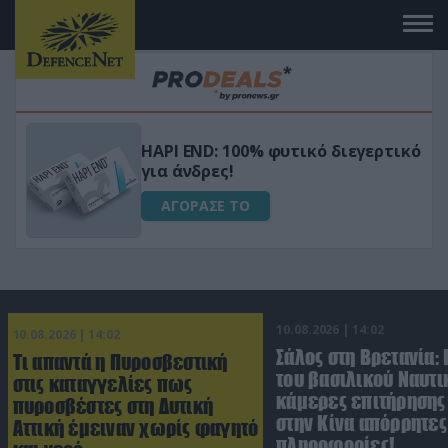
Μεταμόρφωσε τον κήπο σου με το
ικό
Ultra Box Μίνι Αλυσοπρίονο με
μπαταρία λιθίου
ΑΓΟΡΑΣΕ ΤΟ
10.08.2026 | 14:02
10.08.2026 | 14:02
Σάλος στη Βρετανία:
Τι απαντά η Πυροσβεστική
του βασιλικού Ναυτι
στις καταγγελίες πως
κάμερες επιτήρησης
πυροσβέστες στη Δυτική
στην Κίνα απόρρητες
Αττική έμειναν χωρίς φαγητό
πληροφορίες!