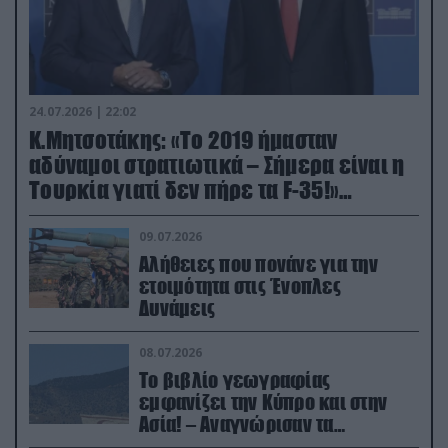
24.07.2026 | 22:02
Κ.Μητσοτάκης: «Το 2019 ήμασταν
αδύναμοι στρατιωτικά – Σήμερα είναι η
Τουρκία γιατί δεν πήρε τα F-35!»
(βίντεο)
09.07.2026
Αλήθειες που πονάνε για την
ετοιμότητα στις Ένοπλες
Δυνάμεις
08.07.2026
Το βιβλίο γεωγραφίας
εμφανίζει την Κύπρο και στην
Ασία! – Αναγνώρισαν τα
κατεχόμενα; (φωτο)