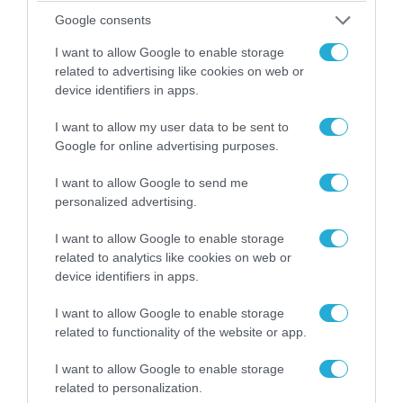
Google consents
I want to allow Google to enable storage
09.08.2026 | 23:02
related to advertising like cookies on web or
Νεοσύλλεκτοι Ουκρανοί στρατιώτες και
device identifiers in apps.
υπάλληλοι της TCC έτρεχαν πανικόβλητοι
αλλά… εξοντώθηκαν – Δείτε βίντεο
I want to allow my user data to be sent to
Google for online advertising purposes.
I want to allow Google to send me
personalized advertising.
I want to allow Google to enable storage
related to analytics like cookies on web or
device identifiers in apps.
I want to allow Google to enable storage
related to functionality of the website or app.
I want to allow Google to enable storage
09.08.2026 | 19:02
related to personalization.
Ρωσικό Su-34 προκάλεσε τον όλεθρο σε