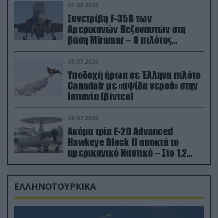
01.08.2026
Συνετρίβη F-35B των
Αμερικανών Πεζοναυτών στη
βάση Miramar – Ο πιλότος
εκτινάχθηκε εγκαίρως
30.07.2026
Υποδοχή ήρωα σε Έλληνα πιλότο
Canadair με «αψίδα νερού» στην
Ισπανία (βίντεο)
29.07.2026
Ακόμα τρία E-2D Advanced
Hawkeye Block II αποκτά το
αμερικανικό Ναυτικό – Στο 1,2
δισ.δολάρια το κόστος
ΕΛΛΗΝΟΤΟΥΡΚΙΚΑ