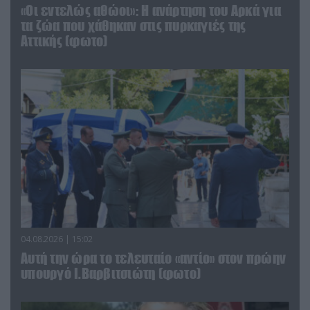
«Οι εντελώς αθώοι»: Η ανάρτηση του Αρκά για
τα ζώα που χάθηκαν στις πυρκαγιές της
Αττικής (φωτο)
04.08.2026 | 15:02
Αυτή την ώρα το τελευταίο «αντίο» στον πρώην
υπουργό Ι.Βαρβιτσιώτη (φωτο)