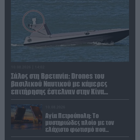
10.08.2026 | 14:02
Σάλος στη Βρετανία: Drones του
βασιλικού Ναυτικού με κάμερες
επιτήρησης έστελναν στην Κίνα
απόρρητες πληροφορίες!
10.08.2026
Αγία Πετρούπολη: Το
μυστηριώδες πλοίο με τον
ελάχιστο φωτισμό που
προκάλεσε την περιέργεια