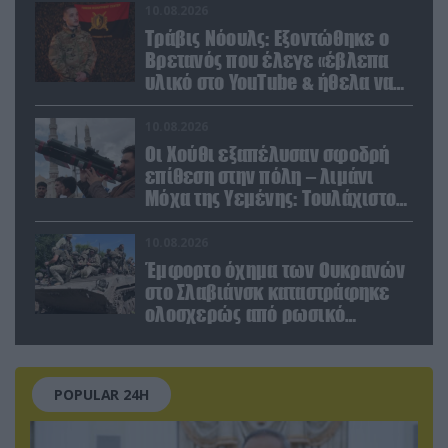
κατοίκων και περαστικών
10.08.2026
Τράβις Νόουλς: Εξοντώθηκε ο
Βρετανός που έλεγε «έβλεπα
υλικό στο YouTube & ήθελα να
καθαρίσω τους Ρώσους»
(βίντεο)
10.08.2026
Οι Χούθι εξαπέλυσαν σφοδρή
επίθεση στην πόλη – λιμάνι
Μόχα της Υεμένης: Toυλάχιστον
επτά νεκροί (βίντεο)
10.08.2026
Έμφορτο όχημα των Ουκρανών
στο Σλαβιάνσκ καταστράφηκε
ολοσχερώς από ρωσικό
μαχητικό μέσα στην πόλη!
(βίντεο)
POPULAR 24H