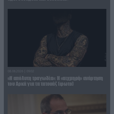
08.08.2026 | 09:02
«Η απόλυτη τραγωδία»: Η «αιχμηρή» ανάρτηση
του Αρκά για τα τατουάζ (φωτο)