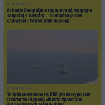
09.08.2026 | 12:02
Οι Χούθι δοκιμάζουν της αμυντική συμμαχία
Τουρκίας-Σ.Αραβίας – Το παράδοξο των
ελληνικών Patriot στην περιοχή
09.08.2026 | 13:02
Το Ιράν «παγώνει» τις ΗΠΑ για άνοιγμα των
Στενών του Ορμούζ: «Δίνετε άμεσα 300
δισ.δολάρια και διόδια» (upd)