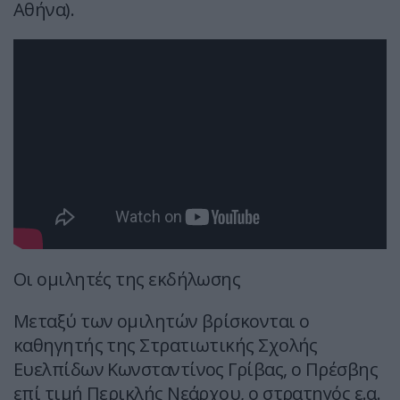
Αθήνα).
Οι ομιλητές της εκδήλωσης
Μεταξύ των ομιλητών βρίσκονται ο
καθηγητής της Στρατιωτικής Σχολής
Ευελπίδων Κωνσταντίνος Γρίβας, ο Πρέσβης
επί τιμή Περικλής Νεάρχου, ο στρατηγός ε.α.