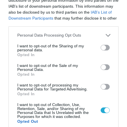
disclosure of your personal information by third parties on the
IAB’s list of downstream participants. This information may
also be disclosed by us to third parties on the
IAB’s List of
Downstream Participants
that may further disclose it to other
third parties.
Please note that this website/app uses one or more Google
Personal Data Processing Opt Outs
services and may gather and store information including but
not limited to your visit or usage behaviour. You may click to
I want to opt-out of the Sharing of my
09.08.2026 | 17:02
personal data.
grant or deny consent to Google and its third-party tags to
Opted In
Η κυβέρνηση έτοιμη να στείλει AH-64D Apache
use your data for below specified purposes in below Google
στα ΗΑΕ για να αντιμετωπίσουν ιρανικά drone
consent section.
I want to opt-out of the Sale of my
Personal Data.
Opted In
I want to opt-out of processing my
Personal Data for Targeted Advertising.
Opted In
I want to opt-out of Collection, Use,
Retention, Sale, and/or Sharing of my
Personal Data that Is Unrelated with the
Purposes for which it was collected.
Opted Out