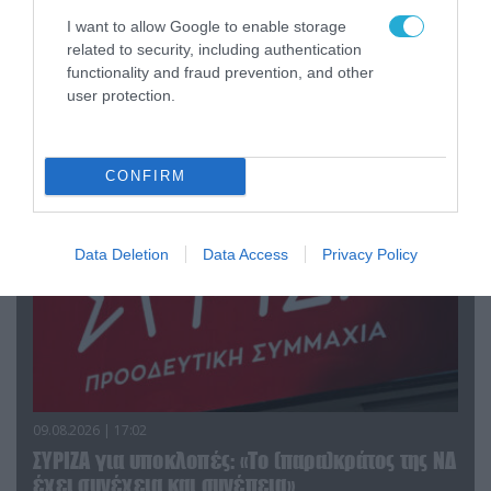
κτίριο με Ουκρανούς στη Ζαπορίζια – Δείτε
I want to allow Google to enable storage
βίντεο
related to security, including authentication
functionality and fraud prevention, and other
user protection.
ΠΟΛΙΤΙΚΗ
CONFIRM
Data Deletion
Data Access
Privacy Policy
09.08.2026 | 17:02
ΣΥΡΙΖΑ για υποκλοπές: «Το (παρα)κράτος της ΝΔ
έχει συνέχεια και συνέπεια»