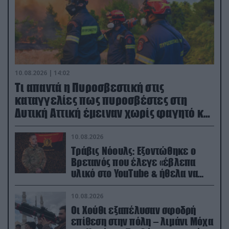
10.08.2026 | 14:02
Τι απαντά η Πυροσβεστική στις
καταγγελίες πως πυροσβέστες στη
Δυτική Αττική έμειναν χωρίς φαγητό και
νερό
10.08.2026
Τράβις Νόουλς: Εξοντώθηκε ο
Βρετανός που έλεγε «έβλεπα
υλικό στο YouTube & ήθελα να
καθαρίσω τους Ρώσους» (βίντεο)
10.08.2026
Οι Χούθι εξαπέλυσαν σφοδρή
επίθεση στην πόλη – λιμάνι Μόχα