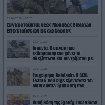
29.07.2026 | 22:02
Συγκροτούνται νέες Μονάδες Ειδικών
Επιχειρήσεων με εφέδρους
23.04.2026
Ισπανία: Η στιγμή που
τεθωρακισμένο χάνει το
αλεξίπτωτο και συντρίβεται με
ορμή στο έδαφος (βίντεο)
05.04.2026
Επιχείρηση Dehdasht: Η SEAL
Team 6 που είχε εξοντώσει τον
Μπιν Λάντεν ήταν αυτή που
διέσωσε τον πιλότο του F-15
15.02.2026
Καλή θέση της Σχολής Ευελπίδων