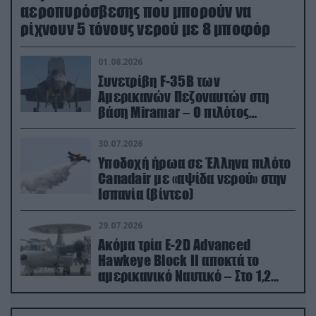
αεροπυρόσβεσης που μπορούν να
ρίχνουν 5 τόνους νερού με 8 μποφόρ
01.08.2026
Συνετρίβη F-35B των
Αμερικανών Πεζοναυτών στη
βάση Miramar – Ο πιλότος
εκτινάχθηκε εγκαίρως
30.07.2026
Υποδοχή ήρωα σε Έλληνα πιλότο
Canadair με «αψίδα νερού» στην
Ισπανία (βίντεο)
29.07.2026
Ακόμα τρία E-2D Advanced
Hawkeye Block II αποκτά το
αμερικανικό Ναυτικό – Στο 1,2
δισ.δολάρια το κόστος