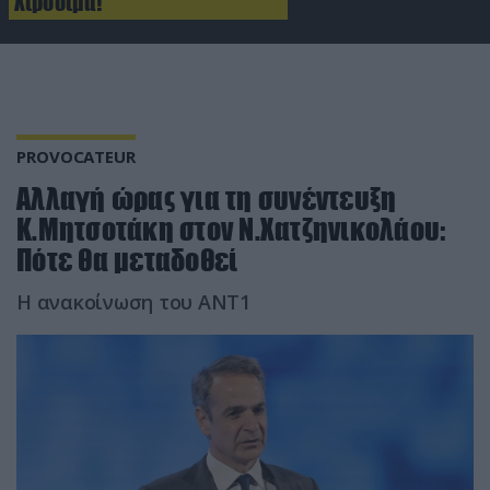
Χιροσίμα!
PROVOCATEUR
Αλλαγή ώρας για τη συνέντευξη
Κ.Μητσοτάκη στον Ν.Χατζηνικολάου:
Πότε θα μεταδοθεί
Η ανακοίνωση του ANT1