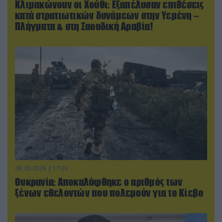
Κλιμακώνουν οι Χούθι: Eξαπέλυσαν επιθέσεις
κατά στρατιωτικών δυνάμεων στην Υεμένη –
Πλήγματα & στη Σαουδική Αραβία!
06.08.2026 | 17:02
Ουκρανία: Αποκαλύφθηκε ο αριθμός των
ξένων εθελοντών που πολεμούν για το Κίεβο