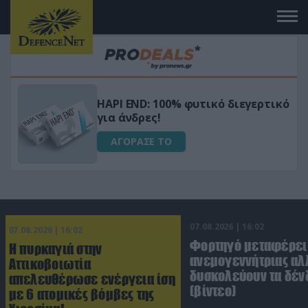
Μεταμόρφωσε τον κήπο σου με το
ικό
Ultra Box Μίνι Αλυσοπρίονο με
μπαταρία λιθίου
ΑΓΟΡΑΣΕ ΤΟ
07.08.2026 | 16:02
07.08.2026 | 16:02
Φορτηγό μεταφέρει
Η πυρκαγιά στην
ανεμογεννήτριας αλ
Αττικοβοιωτία
δυσκολεύουν τα δέν
απελευθέρωσε ενέργεια ίση
(βίντεο)
με 6 ατομικές βόμβες της