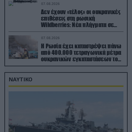
εξοπλισμό
07.08.2026
Δεν έχουν «τέλος» οι ουκρανικές
επιθέσεις στη ρωσική
Wildberries: Νέα πλήγματα σε
εγκαταστάσεις στα Ουράλια
07.08.2026
Η Ρωσία έχει καταστρέψει πάνω
από 400.000 τετραγωνικά μέτρα
ουκρανικών εγκαταστάσεων τον
Ιούλιο
ΝΑΥΤΙΚΟ