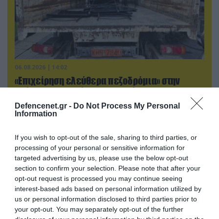
06.08.2026 | 14:02
«Επιχείρηση ελεύθερα πεζοδρόμια» στην
Αθήνα: Απομακρύνθηκαν παράνομα
αντικείμενα από κοινόχρηστους χώρους
Defencenet.gr -
Do Not Process My Personal
Information
If you wish to opt-out of the sale, sharing to third parties, or
processing of your personal or sensitive information for
targeted advertising by us, please use the below opt-out
section to confirm your selection. Please note that after your
opt-out request is processed you may continue seeing
interest-based ads based on personal information utilized by
us or personal information disclosed to third parties prior to
your opt-out. You may separately opt-out of the further