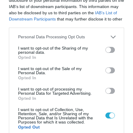
disclosure of your personal information by third parties on the
IAB’s list of downstream participants. This information may
also be disclosed by us to third parties on the
IAB’s List of
07.08.2026 | 08:02
Downstream Participants
that may further disclose it to other
Οι ρωσικές δυνάμεις απέχουν μόλις 5 χλμ.
third parties.
από Σλαβιάνσκ και Κραματόρσκ στο Ντονέτσκ
Please note that this website/app uses one or more Google
Personal Data Processing Opt Outs
services and may gather and store information including but
not limited to your visit or usage behaviour. You may click to
I want to opt-out of the Sharing of my
ΠΟΛΙΤΙΚΗ
personal data.
grant or deny consent to Google and its third-party tags to
Opted In
use your data for below specified purposes in below Google
consent section.
I want to opt-out of the Sale of my
Personal Data.
Opted In
I want to opt-out of processing my
Personal Data for Targeted Advertising.
Opted In
I want to opt-out of Collection, Use,
Retention, Sale, and/or Sharing of my
Personal Data that Is Unrelated with the
Purposes for which it was collected.
Opted Out
06.08.2026 | 14:02