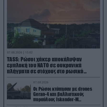
07.08.2026 | 15:02
TASS: Ρώσοι χάκερ αποκάλυψαν
εμπλοκή του ΝΑΤΟ σε ουκρανικά
πλήγματα σε στόχους στο ρωσικό
έδαφος!
07.08.2026
Οι Ρώσοι κτύπησαν με drones
Geran-4 και βαλλιστικούς
πυραύλους Iskander-M
ουκρανικό τρένο με στρατιωτικό