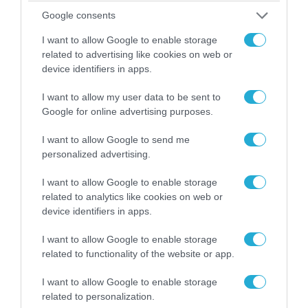
Google consents
«Επιχείρηση ελεύθερα πεζοδρόμια» στην
Αθήνα: Απομακρύνθηκαν παράνομα
I want to allow Google to enable storage
αντικείμενα από κοινόχρηστους χώρους
related to advertising like cookies on web or
device identifiers in apps.
I want to allow my user data to be sent to
Google for online advertising purposes.
I want to allow Google to send me
personalized advertising.
I want to allow Google to enable storage
related to analytics like cookies on web or
device identifiers in apps.
I want to allow Google to enable storage
06.08.2026 | 09:03
related to functionality of the website or app.
«Οι εντελώς αθώοι»: Η ανάρτηση του Αρκά για
τα ζώα που χάθηκαν στις πυρκαγιές της
I want to allow Google to enable storage
Αττικής (φωτο)
related to personalization.