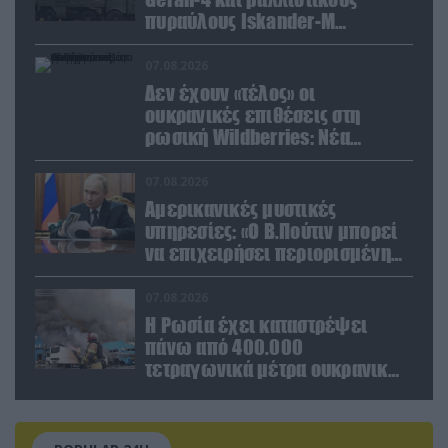
πυραύλους Iskander-M
ουκρανικό τρένο με
στρατιωτικό εξοπλισμό
07.08.2026
Δεν έχουν «τέλος» οι
ουκρανικές επιθέσεις στη
ρωσική Wildberries: Νέα
πλήγματα σε εγκαταστάσεις στα
Ουράλια
07.08.2026
Αμερικανικές μυστικές
υπηρεσίες: «Ο Β.Πούτιν μπορεί
να επιχειρήσει περιορισμένη
στρατιωτική επιχείρηση στην
Ευρώπη»
07.08.2026
Η Ρωσία έχει καταστρέψει
πάνω από 400.000
τετραγωνικά μέτρα ουκρανικών
εγκαταστάσεων τον Ιούλιο