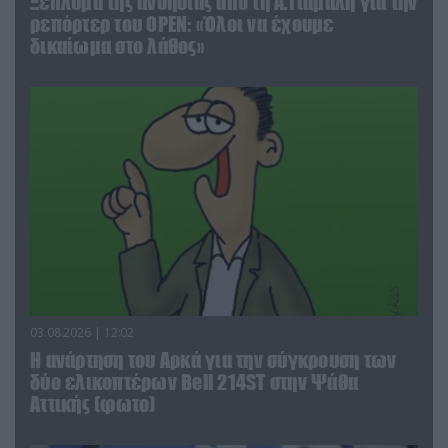
Ξέπλυμα της ανοησίας από τη Α.Γιάμαλη για την
ρεπόρτερ του ΟΡΕΝ: «Όλοι να έχουμε
δικαίωμα στο λάθος»
03.08.2026 | 12:02
Η ανάρτηση του Αρκά για την σύγκρουση των
δύο ελικοπτέρων Bell 214ST στην Ψάθα
Αττικής (φωτο)