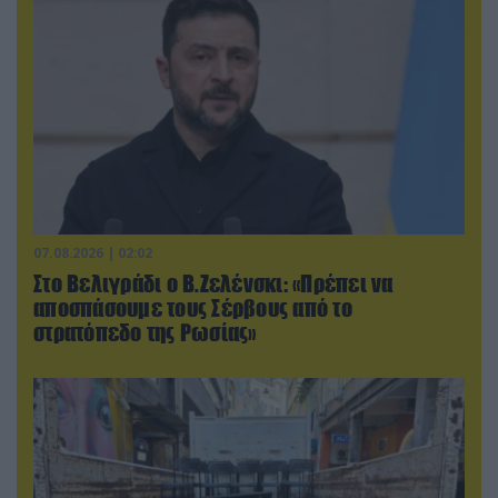
07.08.2026 | 02:02
Στο Βελιγράδι ο Β.Ζελένσκι: «Πρέπει να
αποσπάσουμε τους Σέρβους από το
στρατόπεδο της Ρωσίας»