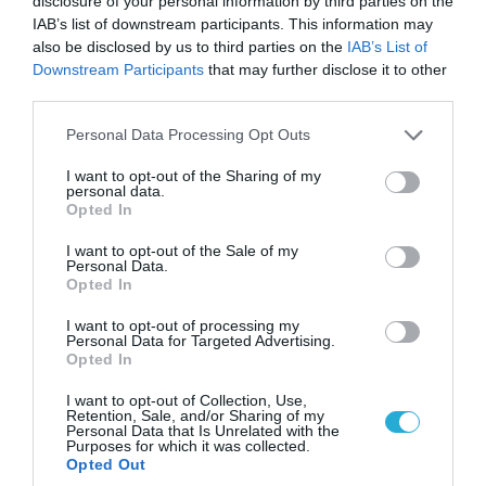
disclosure of your personal information by third parties on the
IAB’s list of downstream participants. This information may
also be disclosed by us to third parties on the
IAB’s List of
FOCUS ON
Downstream Participants
that may further disclose it to other
third parties.
Please note that this website/app uses one or more Google
Personal Data Processing Opt Outs
services and may gather and store information including but
not limited to your visit or usage behaviour. You may click to
I want to opt-out of the Sharing of my
personal data.
grant or deny consent to Google and its third-party tags to
Opted In
use your data for below specified purposes in below Google
consent section.
I want to opt-out of the Sale of my
Personal Data.
Opted In
I want to opt-out of processing my
Personal Data for Targeted Advertising.
06.08.2026 | 16:02
Opted In
«Ελπίδα για Δημοκρατία» σε ΜΜΕ:
I want to opt-out of Collection, Use,
«Στόχος είναι το Κίνημα της
Retention, Sale, and/or Sharing of my
Personal Data that Is Unrelated with the
Μ.Καρυστιανού και όχι το διεφθαρμένο
Purposes for which it was collected.
σύστημα εξουσίας»
Opted Out