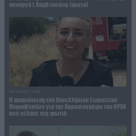
υπουργό Ι.Βαρβιτσιώτη (φωτο)
04.08.2026 | 13:02
Η ανακοίνωση του Πανελλήνιου Σωματείου
Πυροσβεστών για την δημοσιογράφο του OPEN
που γέλασε στη φωτιά