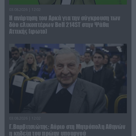
03.08.2026 | 12:02
Η ανάρτηση του Αρκά για την σύγκρουση των
δύο ελικοπτέρων Bell 214ST στην Ψάθα
Αττικής (φωτο)
03.08.2026 | 12:02
Γ.Βαρβιτσιώτης: Aύριο στη Μητρόπολη Αθηνών
η κηδεία του πρώην υπουργού