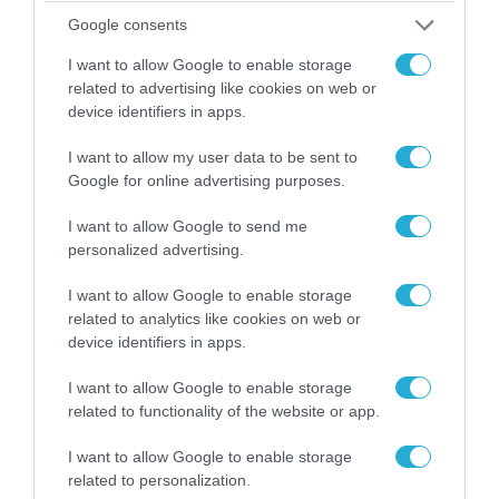
06.08.2026
Google consents
Η Βόρεια Κορέα εκτόξευσε
βαλλιστικό πύραυλο προς τη
I want to allow Google to enable storage
θάλασσα της Ιαπωνίας (βίντεο)
related to advertising like cookies on web or
device identifiers in apps.
06.08.2026
I want to allow my user data to be sent to
Βίντεο: Η Ρωσία εκπαιδεύει
Google for online advertising purposes.
Βορειοκορεάτες στρατιώτες σε
πεδία βολής για νέες
I want to allow Google to send me
επιχειρήσεις
personalized advertising.
06.08.2026
Β.Ζαλούζνι: «Η Ρωσία έχει βρει
I want to allow Google to enable storage
related to analytics like cookies on web or
αντίμετρα για σχεδόν όλα τα
device identifiers in apps.
οπλικά συστήματα του ΝΑΤΟ που
χρησιμοποιεί η Ουκρανία»
I want to allow Google to enable storage
06.08.2026
related to functionality of the website or app.
Το Κίεβο δεν κατάφερε να
καταρρίψει ούτε έναν από τους
I want to allow Google to enable storage
38 ρωσικούς πυραύλους που
related to personalization.