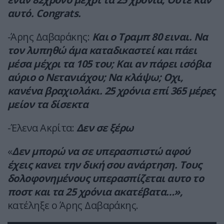
αυτό. Congrats.
-Άρης Δαβαράκης:
Και ο Τραμπ 80 ειναι. Να
τον λυπηθώ άμα καταδικαστεί και πάει
μέσα μέχρι τα 105 του; Και αν πάρει ισόβια
αύριο ο Νετανιάχου; Να κλάψω; Οχι,
κανένα βραχιολάκι. 25 χρόνια επί 365 μέρες
μείον τα δίσεκτα
-Έλενα Ακρίτα:
Δεν σε ξέρω
«
Δεν μπορώ να σε υπερασπιστώ αφού
έχεις κανει την δική σου ανάρτηση. Τους
δολοφονημένους υπερασπίζεται αυτο το
ποστ και τα 25 χρόνια ακατέβατα…»,
κατέληξε ο Άρης Δαβαράκης.