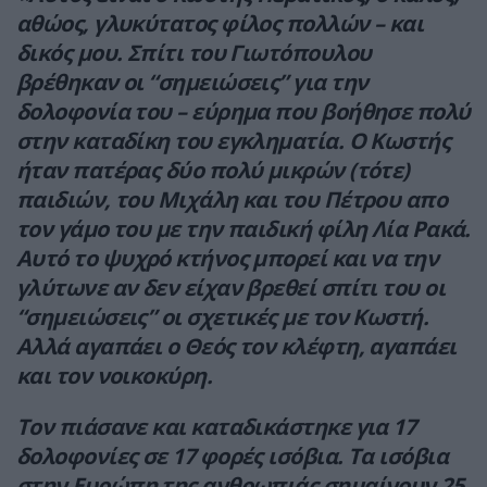
αθώος, γλυκύτατος φίλος πολλών – και
δικός μου. Σπίτι του Γιωτόπουλου
βρέθηκαν οι “σημειώσεις” για την
δολοφονία του – εύρημα που βοήθησε πολύ
στην καταδίκη του εγκληματία. Ο Κωστής
ήταν πατέρας δύο πολύ μικρών (τότε)
παιδιών, του Μιχάλη και του Πέτρου απο
τον γάμο του με την παιδική φίλη Λία Ρακά.
Αυτό το ψυχρό κτήνος μπορεί και να την
γλύτωνε αν δεν είχαν βρεθεί σπίτι του οι
“σημειώσεις” οι σχετικές με τον Κωστή.
Αλλά αγαπάει ο Θεός τον κλέφτη, αγαπάει
και τον νοικοκύρη.
Τον πιάσανε και καταδικάστηκε για 17
δολοφονίες σε 17 φορές ισόβια. Τα ισόβια
στην Ευρώπη της ανθρωπιάς σημαίνουν 25