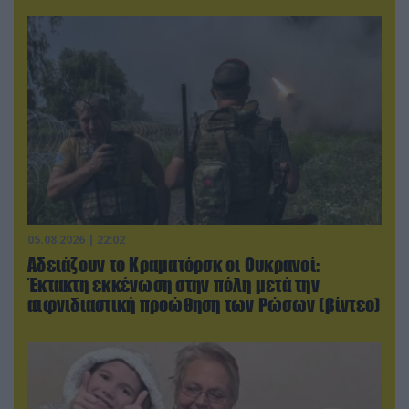
05.08.2026 | 22:02
Αδειάζουν το Κραματόρσκ οι Ουκρανοί:
Έκτακτη εκκένωση στην πόλη μετά την
αιφνιδιαστική προώθηση των Ρώσων (βίντεο)