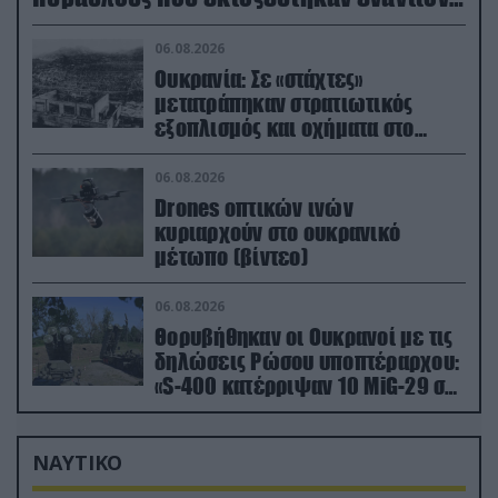
του
06.08.2026
Ουκρανία: Σε «στάχτες»
μετατράπηκαν στρατιωτικός
εξοπλισμός και οχήματα στο
Κίεβο μετά από ρωσικά
πλήγματα (βίντεο)
06.08.2026
Drones οπτικών ινών
κυριαρχούν στο ουκρανικό
μέτωπο (βίντεο)
06.08.2026
Θορυβήθηκαν οι Ουκρανοί με τις
δηλώσεις Ρώσου υποπτέραρχου:
«S-400 κατέρριψαν 10 MiG-29 σε
μόλις μια μέρα!»
ΝΑΥΤΙΚΟ