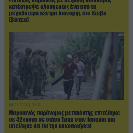
κατέστρεψε ολοσχερώς ένα από τα
μεγαλύτερα κέντρα διανομής στο Κίεβο
(βίντεο)
06.08.2026 | 09:03
Μαροκινός παράνομος μετανάστης επιτέθηκε
σε 42χρονη σε στάση Τραμ στην Ισπανία και
απείλησε ότι θα την κακοποιήσει!