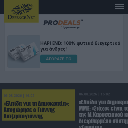
Μεταμόρφωσε τον κήπο σου με το
ικό
Ultra Box Μίνι Αλυσοπρίονο με
μπαταρία λιθίου
ΑΓΟΡΑΣΕ ΤΟ
06.08.2026 | 16:02
06.08.2026 | 16:02
«Ελπίδα για Δημοκρα
«Ελπίδα για τη Δημοκρατία»:
ΜΜΕ: «Στόχος είναι τ
Αποχώρησε ο Γιάννης
της Μ.Καρυστιανού κα
Χατζηστογιάννης
διεφθαρμένο σύστη
εξουσίας»