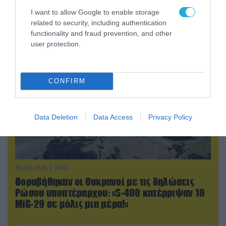
εκτοξεύτηκαν εναντίον του
I want to allow Google to enable storage
related to security, including authentication
POPULAR 24H
functionality and fraud prevention, and other
user protection.
CONFIRM
Data Deletion
Data Access
Privacy Policy
06.08.2026 | 00:02
Θορυβήθηκαν οι Ουκρανοί με τις δηλώσεις
Ρώσου υποπτέραρχου: «S-400 κατέρριψαν 10
MiG-29 σε μόλις μια μέρα!»