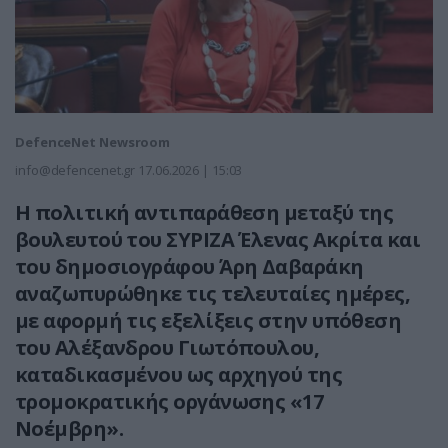
DefenceNet Newsroom
info@defencenet.gr
17.06.2026 | 15:03
Η πολιτική αντιπαράθεση μεταξύ της
βουλευτού του ΣΥΡΙΖΑ Έλενας Ακρίτα και
του δημοσιογράφου Άρη Δαβαράκη
αναζωπυρώθηκε τις τελευταίες ημέρες,
με αφορμή τις εξελίξεις στην υπόθεση
του Αλέξανδρου Γιωτόπουλου,
καταδικασμένου ως αρχηγού της
τρομοκρατικής οργάνωσης «17
Νοέμβρη».