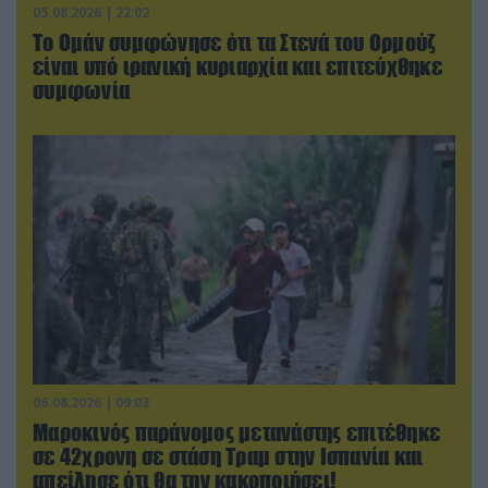
05.08.2026 | 22:02
Το Ομάν συμφώνησε ότι τα Στενά του Ορμούζ
είναι υπό ιρανική κυριαρχία και επιτεύχθηκε
συμφωνία
06.08.2026 | 09:03
Μαροκινός παράνομος μετανάστης επιτέθηκε
σε 42χρονη σε στάση Τραμ στην Ισπανία και
απείλησε ότι θα την κακοποιήσει!