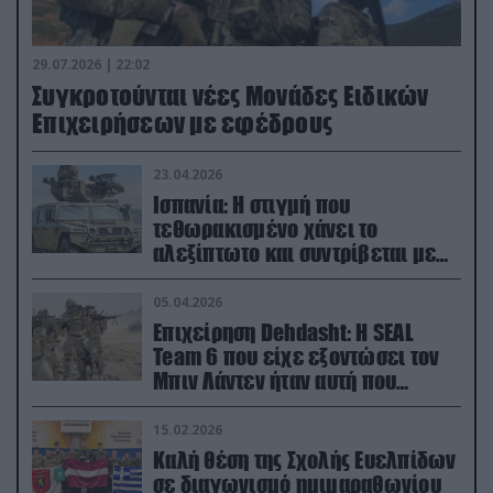
29.07.2026 | 22:02
Συγκροτούνται νέες Μονάδες Ειδικών
Επιχειρήσεων με εφέδρους
23.04.2026
Ισπανία: Η στιγμή που
τεθωρακισμένο χάνει το
αλεξίπτωτο και συντρίβεται με
ορμή στο έδαφος (βίντεο)
05.04.2026
Επιχείρηση Dehdasht: Η SEAL
Team 6 που είχε εξοντώσει τον
Μπιν Λάντεν ήταν αυτή που
διέσωσε τον πιλότο του F-15
15.02.2026
Καλή θέση της Σχολής Ευελπίδων
σε διαγωνισμό ημιμαραθωνίου