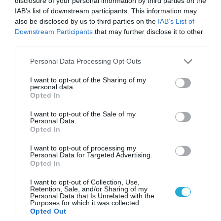
disclosure of your personal information by third parties on the
IAB’s list of downstream participants. This information may
05.08.2026 | 22:02
also be disclosed by us to third parties on the
IAB’s List of
Αδειάζουν το Κραματόρσκ οι Ουκρανοί:
Downstream Participants
that may further disclose it to other
Έκτακτη εκκένωση στην πόλη μετά την
third parties.
αιφνιδιαστική προώθηση των Ρώσων (βίντεο)
Please note that this website/app uses one or more Google
Personal Data Processing Opt Outs
services and may gather and store information including but
not limited to your visit or usage behaviour. You may click to
I want to opt-out of the Sharing of my
personal data.
ΠΟΛΙΤΙΚΗ
grant or deny consent to Google and its third-party tags to
Opted In
use your data for below specified purposes in below Google
consent section.
I want to opt-out of the Sale of my
Personal Data.
Opted In
I want to opt-out of processing my
Personal Data for Targeted Advertising.
Opted In
I want to opt-out of Collection, Use,
Retention, Sale, and/or Sharing of my
Personal Data that Is Unrelated with the
Purposes for which it was collected.
Opted Out