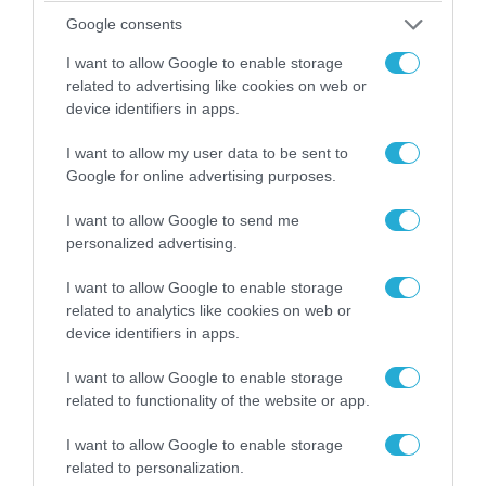
06.08.2026 | 14:02
Google consents
«Επιχείρηση ελεύθερα πεζοδρόμια» στην
Αθήνα: Απομακρύνθηκαν παράνομα
I want to allow Google to enable storage
αντικείμενα από κοινόχρηστους χώρους
related to advertising like cookies on web or
device identifiers in apps.
I want to allow my user data to be sent to
Google for online advertising purposes.
I want to allow Google to send me
personalized advertising.
I want to allow Google to enable storage
related to analytics like cookies on web or
device identifiers in apps.
I want to allow Google to enable storage
06.08.2026 | 09:03
related to functionality of the website or app.
«Οι εντελώς αθώοι»: Η ανάρτηση του Αρκά για
τα ζώα που χάθηκαν στις πυρκαγιές της
I want to allow Google to enable storage
Αττικής (φωτο)
related to personalization.