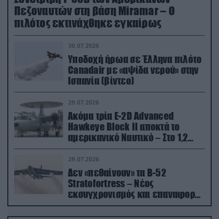
Πεζοναυτών στη βάση Miramar – Ο
πιλότος εκτινάχθηκε εγκαίρως
30.07.2026
Υποδοχή ήρωα σε Έλληνα πιλότο
Canadair με «αψίδα νερού» στην
Ισπανία (βίντεο)
29.07.2026
Ακόμα τρία E-2D Advanced
Hawkeye Block II αποκτά το
αμερικανικό Ναυτικό – Στο 1,2
δισ.δολάρια το κόστος
29.07.2026
Δεν «πεθαίνουν» τα Β-52
Stratofortress – Νέος
εκσυγχρονισμός και επαναφορά
από τα «νεκροταφεία»