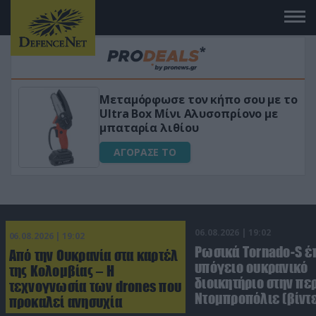
 το
«Μαγική» φόρμουλα τριβόλι + VIP
για αύξηση της λίμπιντο
ΑΓΟΡΑΣΕ ΤΟ
06.08.2026 | 19:02
06.08.2026 | 19:02
Ρωσικά Tornado-S έ
Από την Ουκρανία στα καρτέλ
υπόγειο ουκρανικό
της Κολομβίας – Η
διοικητήριο στην πε
τεχνογνωσία των drones που
Ντομπροπόλιε (βίντ
προκαλεί ανησυχία