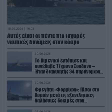
15.07.2026 | 16:03
Aυτές είναι οι πέντε πιο ισχυρές
ναυτικές δυνάμεις στον κόσμο
30.06.2026
Το Λιμενικό εντόπισε και
συνέλαβε 17χρονο Σουδανό –
Ήταν διακινητής 34 παράνομων
μεταναστών
30.06.2026
Φρεγάτα «Φορμίων»: Πίσω στο
Λοριάν μετά τις εξαντλητικές
θαλάσσιες δοκιμές στον
απαιτητικό Βισκαϊκό
25.06.2026