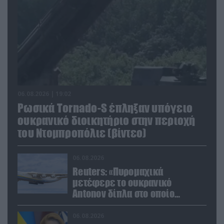
06.08.2026 | 19:02
Ρωσικά Tornado-S έπληξαν υπόγειο
ουκρανικό διοικητήριο στην περιοχή
του Ντομπροπόλιε (βίντεο)
06.08.2026
Reuters: «Πυρομαχικά
μετέφερε το ουκρανικό
Antonov δίπλα στο οποίο
βρέθηκε το drone στη Λειψία»
06.08.2026