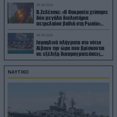
06.08.2026
Β.Ζελένσκι: «Η Ουκρανία χτύπησε
δύο μεγάλα διυλιστήρια
πετρελαίου βαθιά στη Ρωσία»
(βίντεο)
06.08.2026
Ισραηλινά πλήγματα στο νότιο
Λίβανο την ώρα που βρίσκονται
σε εξέλιξη διαπραγματεύσεις
στην Ρώμη
ΝΑΥΤΙΚΟ