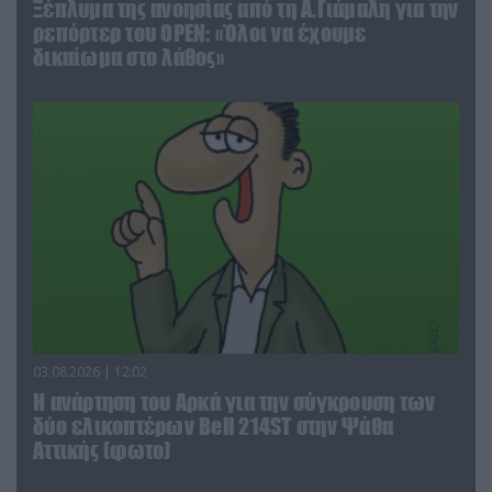
Ξέπλυμα της ανοησίας από τη Α.Γιάμαλη για την
ρεπόρτερ του ΟΡΕΝ: «Όλοι να έχουμε
δικαίωμα στο λάθος»
03.08.2026 | 12:02
Η ανάρτηση του Αρκά για την σύγκρουση των
δύο ελικοπτέρων Bell 214ST στην Ψάθα
Αττικής (φωτο)