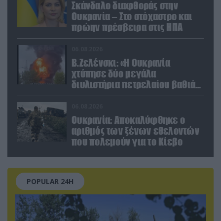
Σκάνδαλο διαφθοράς στην
Ουκρανία – Στο στόχαστρο και
πρώην πρέσβειρα στις ΗΠΑ
06.08.2026
Β.Ζελένσκι: «Η Ουκρανία
χτύπησε δύο μεγάλα
διυλιστήρια πετρελαίου βαθιά
στη Ρωσία» (βίντεο)
06.08.2026
Ουκρανία: Αποκαλύφθηκε ο
αριθμός των ξένων εθελοντών
που πολεμούν για το Κίεβο
POPULAR 24H