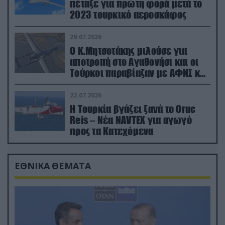
πέταξε για πρώτη φορά μετά το
2023 τουρκικό αεροσκάφος
29.07.2026
Ο Κ.Μητσοτάκης μιλούσε για
αποτροπή στο Αγαθονήσι και οι
Τούρκοι παραβίαζαν με ΑΦΝΣ και
drone
22.07.2026
Η Τουρκία βγάζει ξανά το Oruc
Reis – Νέα NAVTEX για αγωγό
προς τα Κατεχόμενα
ΕΘΝΙΚΑ ΘΕΜΑΤΑ