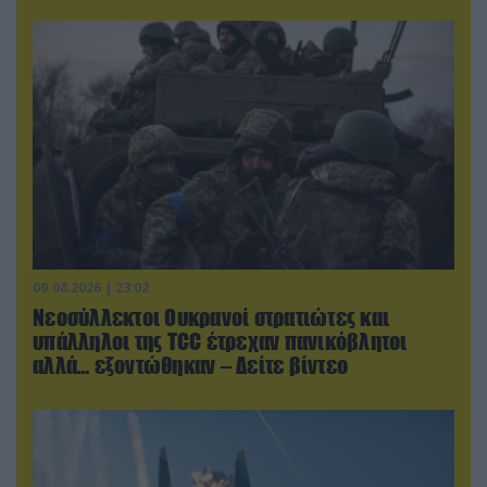
09.08.2026 | 23:02
Νεοσύλλεκτοι Ουκρανοί στρατιώτες και
υπάλληλοι της TCC έτρεχαν πανικόβλητοι
αλλά… εξοντώθηκαν – Δείτε βίντεο