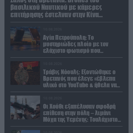
βασιλικού Ναυτικού με κάμερες
επιτήρησης έστελναν στην Κίνα
απόρρητες πληροφορίες!
10.08.2026
Αγία Πετρούπολη: Το
μυστηριώδες πλοίο με τον
ελάχιστο φωτισμό που
προκάλεσε την περιέργεια
κατοίκων και περαστικών
10.08.2026
Τράβις Νόουλς: Εξοντώθηκε ο
Βρετανός που έλεγε «έβλεπα
υλικό στο YouTube & ήθελα να
καθαρίσω τους Ρώσους»
(βίντεο)
10.08.2026
Οι Χούθι εξαπέλυσαν σφοδρή
επίθεση στην πόλη – λιμάνι
Μόχα της Υεμένης: Toυλάχιστον
επτά νεκροί (βίντεο)
10.08.2026