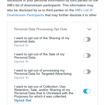
disclosure of your personal information by third parties on the
IAB’s list of downstream participants. This information may
also be disclosed by us to third parties on the
IAB’s List of
Downstream Participants
that may further disclose it to other
third parties.
Please note that this website/app uses one or more Google
Personal Data Processing Opt Outs
services and may gather and store information including but
not limited to your visit or usage behaviour. You may click to
I want to opt-out of the Sharing of my
personal data.
grant or deny consent to Google and its third-party tags to
Opted In
use your data for below specified purposes in below Google
consent section.
I want to opt-out of the Sale of my
Personal Data.
Opted In
I want to opt-out of processing my
Personal Data for Targeted Advertising.
Opted In
I want to opt-out of Collection, Use,
Retention, Sale, and/or Sharing of my
Personal Data that Is Unrelated with the
Purposes for which it was collected.
Opted Out