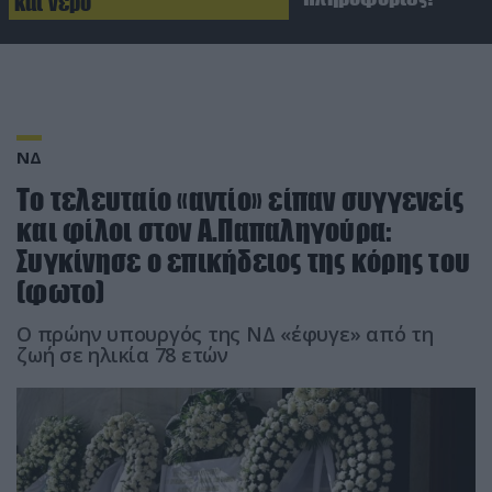
και νερό
ΝΔ
Το τελευταίο «αντίο» είπαν συγγενείς
και φίλοι στον Α.Παπαληγούρα:
Συγκίνησε ο επικήδειος της κόρης του
(φωτο)
O πρώην υπουργός της ΝΔ «έφυγε» από τη
ζωή σε ηλικία 78 ετών