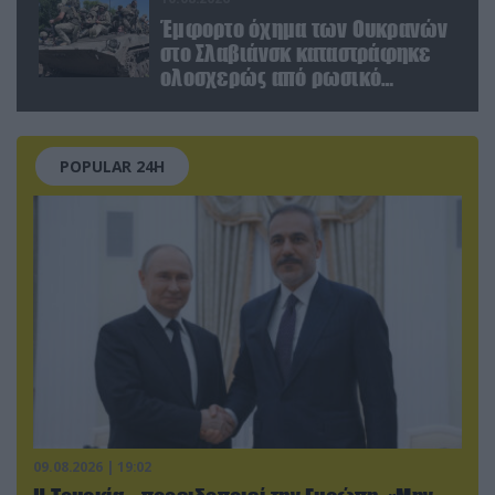
Έμφορτο όχημα των Ουκρανών
στο Σλαβιάνσκ καταστράφηκε
ολοσχερώς από ρωσικό
μαχητικό μέσα στην πόλη!
(βίντεο)
POPULAR 24H
09.08.2026 | 19:02