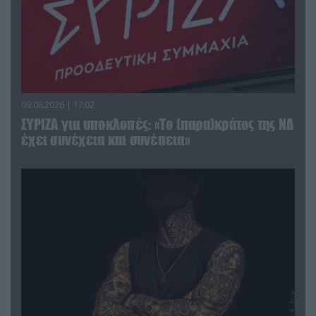
09.08.2026 | 17:02
ΣΥΡΙΖΑ για υποκλοπές: «Το (παρα)κράτος της ΝΔ
έχει συνέχεια και συνέπεια»