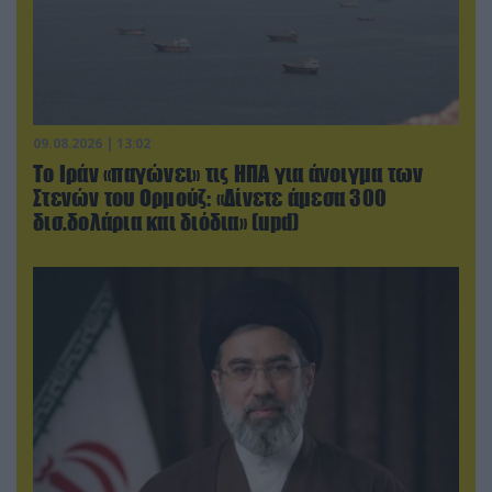
09.08.2026 | 13:02
Το Ιράν «παγώνει» τις ΗΠΑ για άνοιγμα των
Στενών του Ορμούζ: «Δίνετε άμεσα 300
δισ.δολάρια και διόδια» (upd)