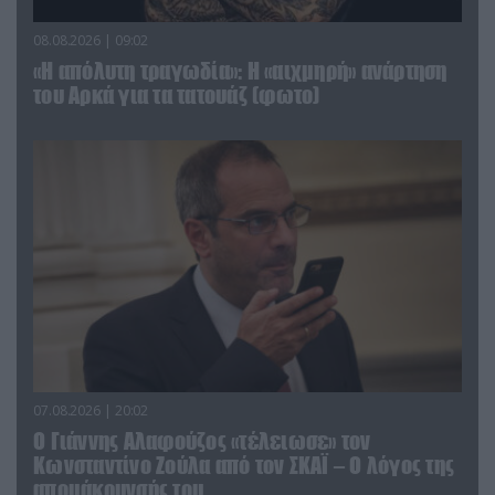
08.08.2026 | 09:02
«Η απόλυτη τραγωδία»: Η «αιχμηρή» ανάρτηση
του Αρκά για τα τατουάζ (φωτο)
07.08.2026 | 20:02
Ο Γιάννης Αλαφούζος «τέλειωσε» τον
Κωνσταντίνο Ζούλα από τον ΣΚΑΪ – Ο λόγος της
απομάκρυνσής του