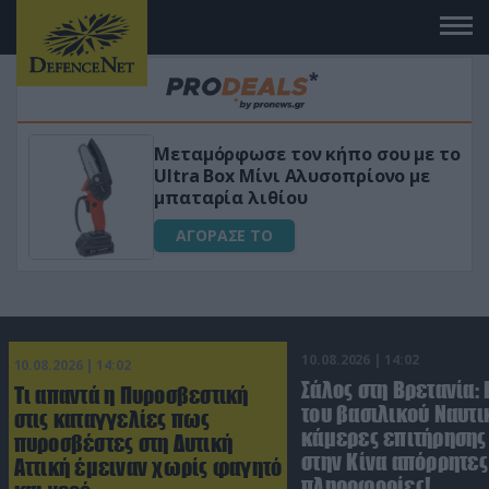
 το
«Μαγική» φόρμουλα τριβόλι + VIP
για αύξηση της λίμπιντο
ΑΓΟΡΑΣΕ ΤΟ
10.08.2026 | 14:02
10.08.2026 | 14:02
Σάλος στη Βρετανία:
Τι απαντά η Πυροσβεστική
του βασιλικού Ναυτι
στις καταγγελίες πως
κάμερες επιτήρησης
πυροσβέστες στη Δυτική
στην Κίνα απόρρητες
Αττική έμειναν χωρίς φαγητό
πληροφορίες!