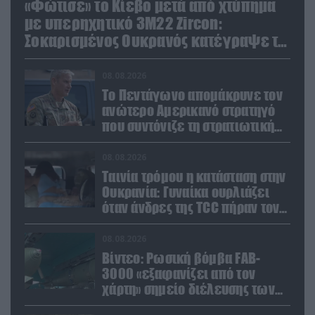
«Φώτισε» το Κίεβο μετά από χτύπημα
με υπερηχητικό 3M22 Zircon:
Σοκαρισμένος Ουκρανός κατέγραψε τη
στιγμή (βίντεο)
08.08.2026
Το Πεντάγωνο απομάκρυνε τον
ανώτερο Αμερικανό στρατηγό
που συντόνιζε τη στρατιωτική
βοήθεια προς την Ουκρανία
08.08.2026
Ταινία τρόμου η κατάσταση στην
Ουκρανία: Γυναίκα ουρλιάζει
όταν άνδρες της TCC πήραν τον
σύντροφό της (βίντεο)
08.08.2026
Βίντεο: Ρωσική βόμβα FAB-
3000 «εξαφανίζει από τον
χάρτη» σημείο διέλευσης των
ουκρανικών δυνάμεων στην