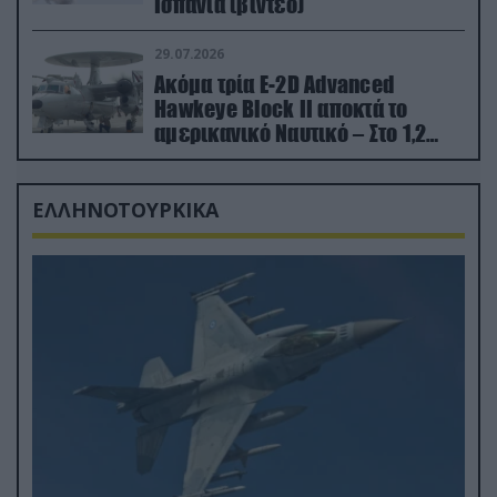
Ισπανία (βίντεο)
29.07.2026
Ακόμα τρία E-2D Advanced
Hawkeye Block II αποκτά το
αμερικανικό Ναυτικό – Στο 1,2
δισ.δολάρια το κόστος
ΕΛΛΗΝΟΤΟΥΡΚΙΚΑ