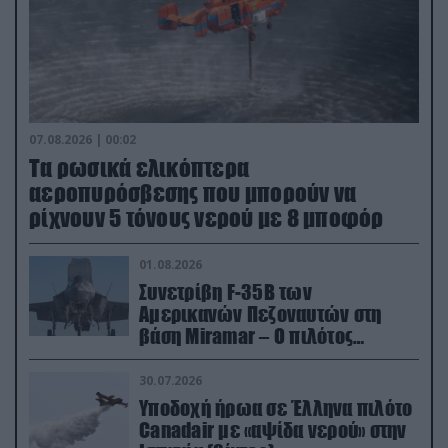
07.08.2026 | 00:02
Τα ρωσικά ελικόπτερα
αεροπυρόσβεσης που μπορούν να
ρίχνουν 5 τόνους νερού με 8 μποφόρ
01.08.2026
Συνετρίβη F-35B των
Αμερικανών Πεζοναυτών στη
βάση Miramar – Ο πιλότος
εκτινάχθηκε εγκαίρως
30.07.2026
Υποδοχή ήρωα σε Έλληνα πιλότο
Canadair με «αψίδα νερού» στην