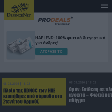
Μεταμόρφωσε τον κήπο σου με το
ικό
Ultra Box Μίνι Αλυσοπρίονο με
μπαταρία λιθίου
ΑΓΟΡΑΣΕ ΤΟ
08.08.2026 | 18:02
08.08.2026 | 18:02
Ομάν: Επίθεση σε πλ
Πλοίο της ADNOC των ΗΑΕ
ανοιχτά – Φωτιά με
κτυπήθηκε από πύραυλο στα
πλήγμα
Στενά του Ορμούζ