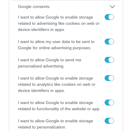
Google consents
I want to allow Google to enable storage
07.08.2026 | 18:02
related to advertising like cookies on web or
«Κεραυνοί» της ρωσικής Βοστόκ κατέκαψαν
device identifiers in apps.
εξοπλισμό των ΗΠΑ με Ουκρανούς και
Αμερικανούς μισθοφόρους – Δείτε βίντεο
I want to allow my user data to be sent to
Google for online advertising purposes.
I want to allow Google to send me
personalized advertising.
I want to allow Google to enable storage
related to analytics like cookies on web or
device identifiers in apps.
I want to allow Google to enable storage
related to functionality of the website or app.
I want to allow Google to enable storage
07.08.2026 | 20:02
related to personalization.