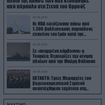
Πλοίο της ADNOC των ΗΑΕ κτυπήθηκε
από πύραυλο στα Στενά του Ορμούζ
08.08.2026
Οι ΗΠΑ εκτόξευσαν πάνω από
1.300 βαλλιστικούς πυραύλους
εναντίον του Ιράν κατά την
διάρκεια του πολέμου
08.08.2026
Σε «αναμμένα κάρβουνα» η
Τουρκία: Περιορίζει την κίνηση
πλοίων από την Μαύρη Θάλασσα
08.08.2026
ΕΚΤΑΚΤΟ: Τρεις Μεραρχίες του
βορειοκορεατικού Στρατού
αναπτύχθηκαν ταχύτατα στη
Ρωσία
ΝΑΥΤΙΚΟ