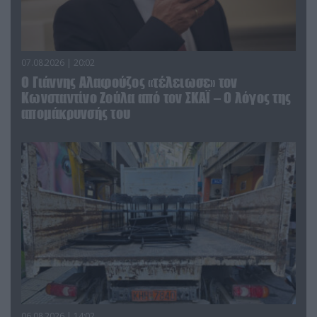
07.08.2026 | 20:02
Ο Γιάννης Αλαφούζος «τέλειωσε» τον
Κωνσταντίνο Ζούλα από τον ΣΚΑΪ – Ο λόγος της
απομάκρυνσής του
06.08.2026 | 14:02