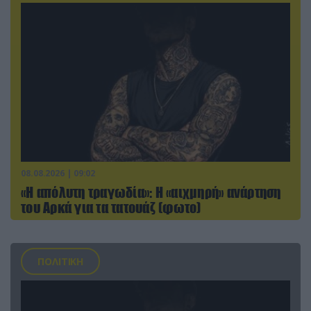
08.08.2026 | 09:02
«Η απόλυτη τραγωδία»: Η «αιχμηρή» ανάρτηση
του Αρκά για τα τατουάζ (φωτο)
ΠΟΛΙΤΙΚΗ