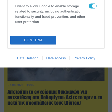
Ο Γιάννης Αλαφούζος «τέλειωσε» τον
I want to allow Google to enable storage
Κωνσταντίνο Ζούλα από τον ΣΚΑΪ – Ο λόγος της
related to security, including authentication
απομάκρυνσής του
functionality and fraud prevention, and other
user protection.
CONFIRM
Data Deletion
Data Access
Privacy Policy
07.08.2026 | 19:02
Απετράπη το εγχείρημα Ουκρανών για
αντεπίθεση στο Κολομίγτσι: Δείτε το πριν & το
μετά της προσπάθειάς τους (βίντεο)