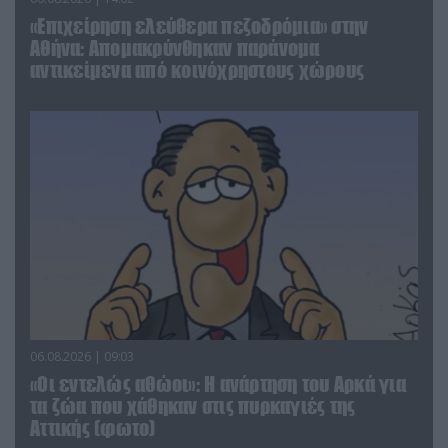
«Επιχείρηση ελεύθερα πεζοδρόμια» στην
Αθήνα: Απομακρύνθηκαν παράνομα
αντικείμενα από κοινόχρηστους χώρους
06.08.2026 | 09:03
«Οι εντελώς αθώοι»: Η ανάρτηση του Αρκά για
τα ζώα που χάθηκαν στις πυρκαγιές της
Αττικής (φωτο)