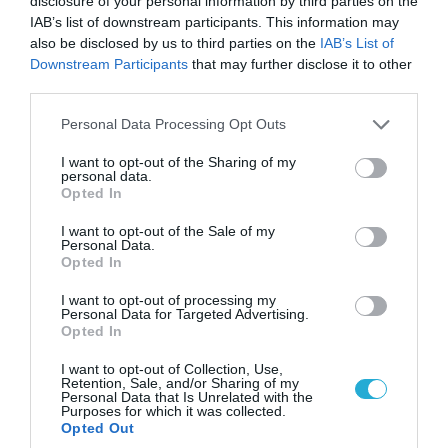
disclosure of your personal information by third parties on the
IAB’s list of downstream participants. This information may
also be disclosed by us to third parties on the
IAB’s List of
Downstream Participants
that may further disclose it to other
third parties.
Please note that this website/app uses one or more Google
Personal Data Processing Opt Outs
services and may gather and store information including but
08.08.2026 | 14:02
not limited to your visit or usage behaviour. You may click to
I want to opt-out of the Sharing of my
personal data.
grant or deny consent to Google and its third-party tags to
Η Τουρκία πουλάει στην Ουκρανία όλο το
Opted In
use your data for below specified purposes in below Google
αμερικανικό πυραυλικό πυροβολικό της: MLRS
consent section.
και ΑΤΑCMS
I want to opt-out of the Sale of my
Personal Data.
Opted In
I want to opt-out of processing my
Personal Data for Targeted Advertising.
Opted In
I want to opt-out of Collection, Use,
Retention, Sale, and/or Sharing of my
Personal Data that Is Unrelated with the
Purposes for which it was collected.
Opted Out