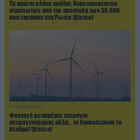
Τα πρώτα πλάνα ομάδας Βορειοκορεατών
στρατιωτών από την αποστολή των 30.000
που έφτασαν στη Ρωσία (βίντεο)
07.08.2026 | 16:02
Φορτηγό μεταφέρει πτερύγιο
ανεμογεννήτριας αλλά… το δυσκολεύουν τα
δένδρα! (βίντεο)