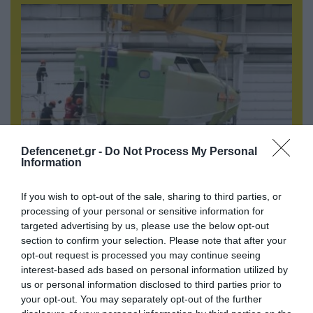
Defencenet.gr -
Do Not Process My Personal
Information
07.08.2026 | 16:02
Κ.Τσίγκας για νέα Canadair DHC-515: «Θα
If you wish to opt-out of the sale, sharing to third parties, or
πετούν τη νύχτα αλλά δεν θα πραγματοποιούν
processing of your personal or sensitive information for
ρίψεις νερού»
targeted advertising by us, please use the below opt-out
section to confirm your selection. Please note that after your
opt-out request is processed you may continue seeing
interest-based ads based on personal information utilized by
us or personal information disclosed to third parties prior to
your opt-out. You may separately opt-out of the further