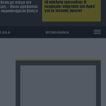
«Η απόλυτη τραγωδία»: Η
θεση με στόχο τον
«αιχμηρή» ανάρτηση του Αρκά
ρτς – Ποιοι κρύβονται
για τα τατουάζ (φωτο)
ο παραποιημένο βίντεο
Π.ΕΘ.Α
ΒΙΟΜΗΧΑΝΙΑ