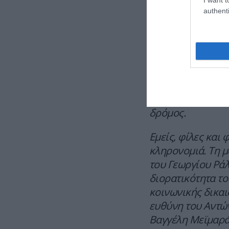
στιγμές έβαζε πά
authenti
Πενήντα χρόνια π
γεννήθηκε η Νέα
ως μια συνειδητή
οριστικά στο δρό
Ευρώπης. Μια πρ
Καραμανλή. Και δ
δρόμος.
Εμείς, φίλες και 
κληρονομιά. Τη 
του Γεωργίου Ράλ
διορατικότητα τ
κοινωνικής δικα
ευθύνη του Αντώ
Βαγγέλη Μεϊμαράκ