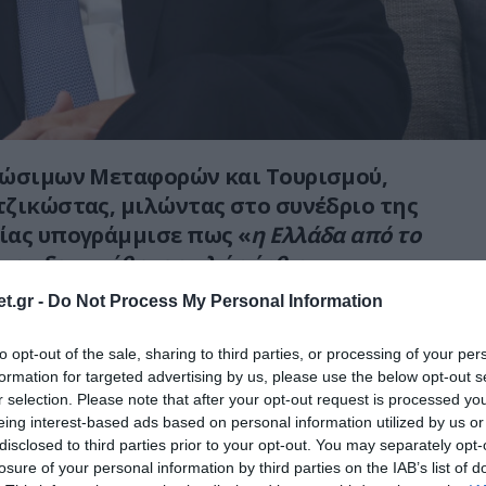
ιώσιμων Μεταφορών και Τουρισμού,
ζικώστας, μιλώντας στο συνέδριο της
ίας υπογράμμισε πως «
η Ελλάδα από το
τα , δεν στάθηκε απλώς όρθια».
t.gr -
Do Not Process My Personal Information
εποχή μετάβασης. Μια εποχή όπου αλλάζουν
ονομία, η τεχνολογία, η εργασία, η ασφάλεια,
to opt-out of the sale, sharing to third parties, or processing of your per
ούμε, που μετακινούμαστε, που
formation for targeted advertising by us, please use the below opt-out s
Και μέσα σε αυτή τη ρευστότητα, οι πολίτες
r selection. Please note that after your opt-out request is processed y
eing interest-based ads based on personal information utilized by us or
ς διαχείριση της καθημερινότητας. Ζητούν
disclosed to third parties prior to your opt-out. You may separately opt-
κάποιον να τους πει με ειλικρίνεια, πού
losure of your personal information by third parties on the IAB’s list of