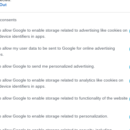
ά σε τροχιά αξιοπιστίας, σταθερότητας και
Out
consents
ιλία του Απόστολου Τζιτζικώστα
o allow Google to enable storage related to advertising like cookies on
evice identifiers in apps.
 στην πορεία ενός τόπου και μιας Παράταξης
o allow my user data to be sent to Google for online advertising
s.
ώς επετειακές. Είναι στιγμές ευθύνης. Στιγμές
to allow Google to send me personalized advertising.
α θυμηθούμε από πού ξεκινήσαμε, όσα μαζί,
έραμε, αλλά κυρίως όσα έχουμε ακόμη μπροστά
o allow Google to enable storage related to analytics like cookies on
 Και το σημερινό Συνέδριο είναι μια τέτοια
evice identifiers in apps.
μή ενότητας, ευθύνης και προοπτικής.Γιατί
o allow Google to enable storage related to functionality of the website
α εδώ, όχι μόνο για να τιμήσουμε τη διαδρομή
τίας, αλλά για να επιβεβαιώσουμε ότι η μεγάλη
o allow Google to enable storage related to personalization.
αραμένει η δύναμη σταθερότητας, ευθύνης και
ην Ελλάδα. Η Παράταξη που στις δύσκολες
o allow Google to enable storage related to security, including