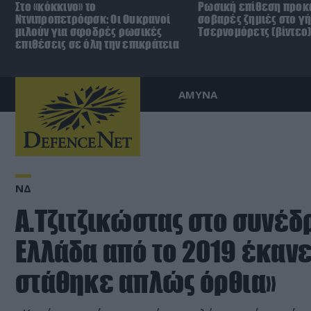
Στο «κόκκινο» το
Ρωσική επίθεση προκ
Ντνιπροπετρόφσκ: Οι Ουκρανοί
σοβαρές ζημιές στο γ
μιλούν για σφοδρές ρωσικές
Τσερνομόρετς (βίντεο
επιθέσεις σε όλη την επικράτεια
ΑΜΥΝΑ
ΝΔ
Α.Τζιτζικώστας στο συνέδρ
Ελλάδα από το 2019 έκανε
στάθηκε απλώς όρθια»