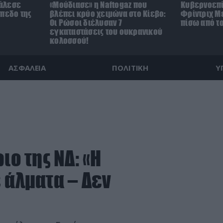
άλεσε
«Μούδιασε» η Naftogaz που
Κυβερνοεπί
ήπεδο της
βλέπει κρύο χειμώνα στο Κίεβο:
Φρίντριχ Με
)
Οι Ρώσοι διέλυσαν 7
πίσω από τ
εγκαταστάσεις του ουκρανικού
κολοσσού!
ΑΣΦΑΛΕΙΑ
ΠΟΛΙΤΙΚΗ
Υ
ιο της ΝΔ: «Η
 άλματα – Δεν