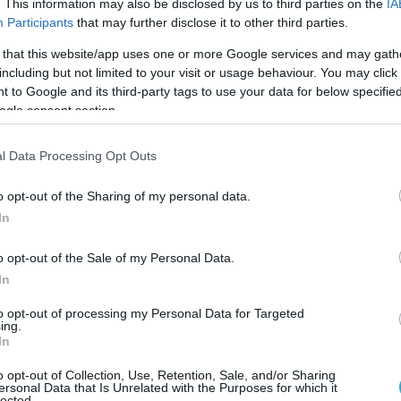
α φτάσουμε ασφαλείς στον προορισμό»,
είπε
. This information may also be disclosed by us to third parties on the
IA
Participants
that may further disclose it to other third parties.
.
 that this website/app uses one or more Google services and may gath
ς Βρυξέλλες. Από το κέντρο μιας Ευρώπης
including but not limited to your visit or usage behaviour. You may click 
ήγορα. Μιας Ευρώπης που ξαναμαθαίνει ότι
 to Google and its third-party tags to use your data for below specifi
ogle consent section.
νται ισχύ. Ότι η ειρήνη χρειάζεται άμυνα.
χρειάζεται υποδομές. Ότι η συνοχή
l Data Processing Opt Outs
η σοβαρά, αξιόπιστα, παρόντα. Και σας λέω
η Ελλάδα που βλέπω από εκεί δεν μοιάζει
o opt-out of the Sharing of my personal data.
Ελλάδα που αφήσαμε πίσω μας το 2019. Ας
In
νείς. Η Ελλάδα από το 2019 έκανε άλματα.
o opt-out of the Sale of my Personal Data.
λώς όρθια, αλλά κατάφερε σήμερα να έχει
In
νή και ρόλο στην Ευρώπη»
, τόνισε και
to opt-out of processing my Personal Data for Targeted
ing.
In
ία έχει ηγεσία. Έχει Πρωθυπουργό. Τον Κυριάκο
ανέλαβε μια χώρα πληγωμένη από την κρίση
o opt-out of Collection, Use, Retention, Sale, and/or Sharing
ersonal Data that Is Unrelated with the Purposes for which it
lected.