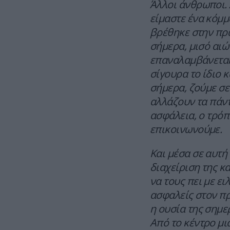
Άλλοι άνθρωποι. 
είμαστε ένα κόμμ
βρέθηκε στην πρώ
σήμερα, μισό αιώ
επαναλαμβάνεται, 
σίγουρα το ίδιο κ
σήμερα, ζούμε σε
αλλάζουν τα πάντα
ασφάλεια, ο τρόπ
επικοινωνούμε.
Και μέσα σε αυτή
διαχείριση της κ
να τους πει με ε
ασφαλείς στον πρ
η ουσία της σημε
Από το κέντρο μι