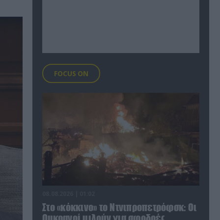
FOCUS ON
08.08.2026 | 01:02
Στο «κόκκινο» το Ντνιπροπετρόφσκ: Οι
Ουκρανοί μιλούν για σφοδρές